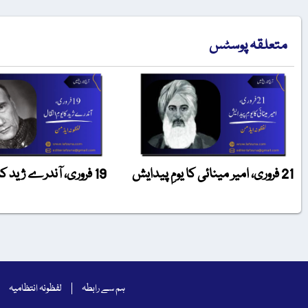
متعلقہ پوسٹس
21 فروری، امیر مینائی کا یومِ پیدایش
19 فروری، آندرے ژید کا یومِ انتقال
ہم سے رابطہ
لفظونہ انتظامیہ