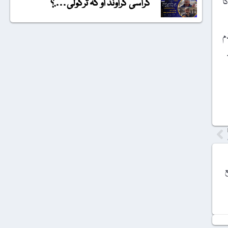
ا
گراسی گراونڈ او کہ ترکولی….؟
م
ع