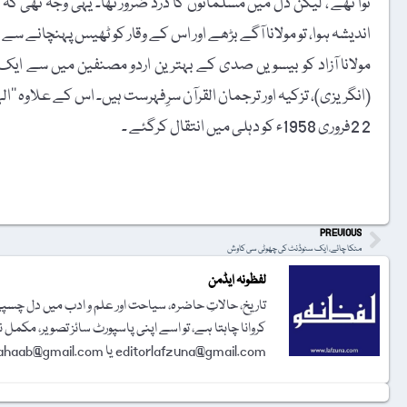
نوا تھے ، لیکن دل میں مسلمانوں کا درد ضرور تھا۔ یہی وجہ تھی 
اندیشہ ہوا، تو مولانا آگے بڑھے اور اس کے وقار کو ٹھیس پہنچانے سے بچ
مولانا آزاد کو بیسویں صدی کے بہترین اردو مصنفین میں سے ایک س
(انگریزی)، تزکیہ اور ترجمان القرآن سرِفہرست ہیں۔ اس کے علاوہ ’’الہلال‘‘ نامی اردو کا 
2 2فروری 1958ء کو دہلی میں انتقال کرگئے ۔
t
PREVIOUS
مٹکا چائے، ایک سٹوڈنٹ کی چھوٹی سی کاوش
لفظونہ ایڈمن
تاریخ، حالاتِ حاضرہ، سیاحت اور علم و ادب میں دل چسپی 
کروانا چاہتا ہے، تو اسے اپنی پاسپورٹ سائز تصویر، مکمل 
editorlafzuna@gmail.com یا amjadalisahaab@gmail.com پر اِی میل کر دیجیے۔ تحریر شائع کرنے کا فیصلہ ایڈیٹوریل بورڈ کرے گا۔