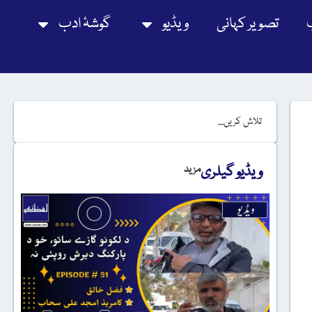
تصویر کہانی
ویڈیو
گوشۂ ادب
ویڈیو گیلری
مزید