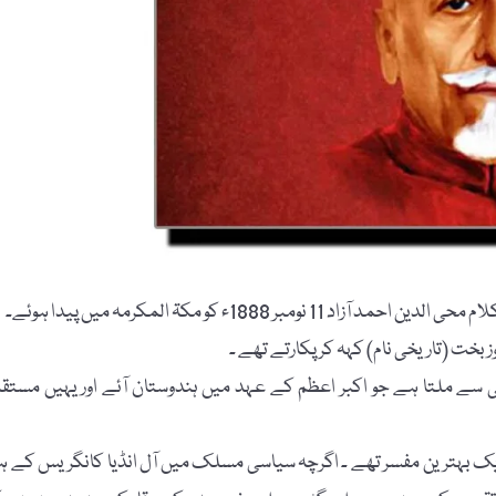
ر 1888ء کو مکۃ المکرمہ میں پیدا ہوئے۔
ز بخت (تاریخی نام) کہہ کر پکارتے تھے ۔
نی سے ملتا ہے جو اکبر اعظم کے عہد میں ہندوستان آئے اور یہیں مستق
ایک بہترین مفسر تھے ۔ اگرچہ سیاسی مسلک میں آل انڈیا کانگریس کے ہ