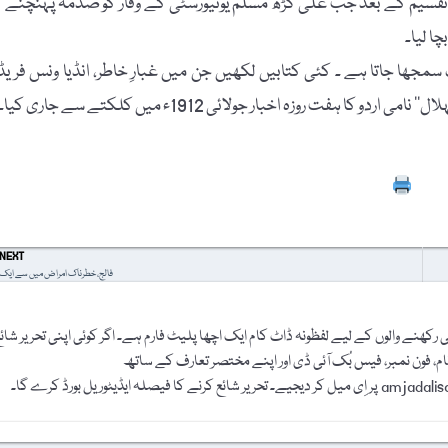
کہ تقسیم کے بعد جب علی گڑھ مسلم یونیورسٹی کے وقار کو صدمہ پہنچنے ک
ا لیا۔
مجھا جاتا ہے ۔ کئی کتابیں لکھیں جن میں غبارِ خاطر، انڈیا ونس فریڈ
ہفت روزہ اخبار جولائی 1912ء میں کلکتے سے جاری کیا۔
Prin
NEXT
فالج، خطرناک امراض میں سے ایک
رکھنے والوں کے لیے لفظونہ ڈاٹ کام ایک اچھا پلیٹ فارم ہے۔ اگر کوئی اپنی تحریر شائ
نام، فون نمبر، فیس بُک آئی ڈی اور اپنے مختصر تعارف کے ساتھ