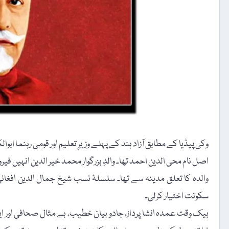
وکی پیڈیا کے مطابق آزاد ہند کے پہلے وزیرِ تعلیم اور قومی رہنما ابوالکلام محی الدین احمد آزاد 11 نومب
اصل نام محی الدین احمد تھا۔ والدِ بزرگوار محمد خیر الدین انہیں فیرو
والدہ کا تعلق مدینہ سے تھا۔ سلسلۂ نسب شیخ جمال الدین افغا
سکونت اختیار کرلی۔
بیک وقت عمدہ انشا پرداز، جادو بیان خطیب، بے مثال صحافی اور 