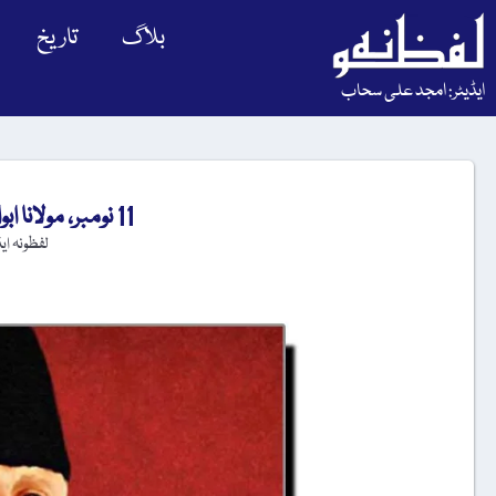
بلاگ
تاریخ
ایڈیٹر: امجد علی سحاب
11 نومبر، مولانا ابوالکلام آزاد کا یومِ پیدائش
لفظونہ ای