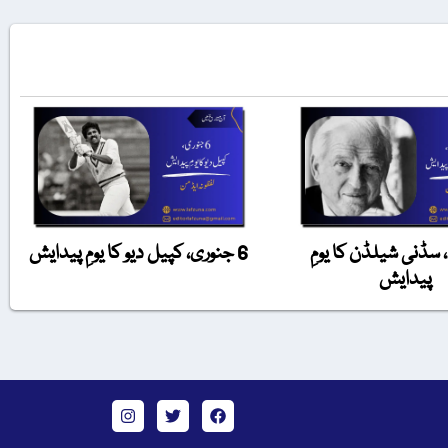
ی، سڈنی شیلڈن کا یومِ
6 جنوری، کپیل دیو کا یومِ پیدایش
پیدایش