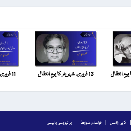
13 فروری، شہریار کا یومِ انتقال
11 فرور
کاپی رائٹس
قواعد و ضوابط
پرائیویسی پالیسی