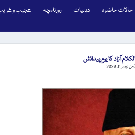
حالات حاضرہ
دینیات
روزنامچہ
عجیب و غریب
ڈمن
نومبر 11, 2020