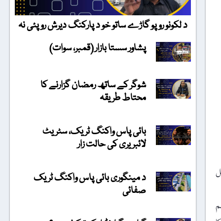
د لکونو روپو گاڑے ساتو خو د پارکنگ دیرش روپئی نہ
پشاور سستا بازار (قمبر، سوات)
شوگر کے ساتھ رمضان گزارنے کا
محتاط طریقہ
بائی پاس واکنگ ٹریک، سٹریٹ
لائبریری کی حالت زار
ل
د مینگوری بائی پاس واکنگ ٹریک
صفائی
م