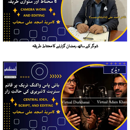
شوگر کے ساتھ رمضان گزارنے کا محتاط طریقہ