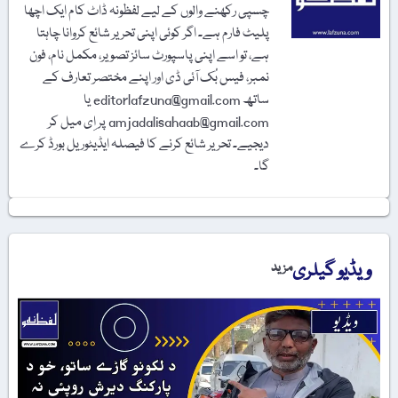
چسپی رکھنے والوں کے لیے لفظونہ ڈاٹ کام ایک اچھا
پلیٹ فارم ہے۔ اگر کوئی اپنی تحریر شائع کروانا چاہتا
ہے، تو اسے اپنی پاسپورٹ سائز تصویر، مکمل نام، فون
نمبر، فیس بُک آئی ڈی اور اپنے مختصر تعارف کے
ساتھ editorlafzuna@gmail.com یا
amjadalisahaab@gmail.com پر اِی میل کر
دیجیے۔ تحریر شائع کرنے کا فیصلہ ایڈیٹوریل بورڈ کرے
گا۔
ویڈیو گیلری
مزید