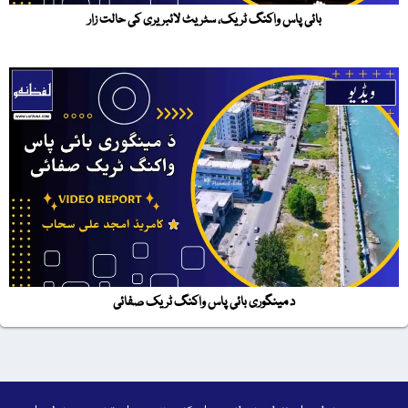
بائی پاس واکنگ ٹریک، سٹریٹ لائبریری کی حالت زار
د مینگوری بائی پاس واکنگ ٹریک صفائی