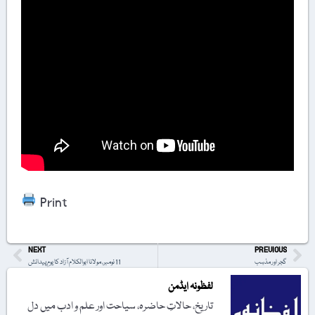
Print
NEXT
PREVIOUS
گجر اور مذہب
11 نومبر، مولانا ابوالکلام آزاد کا یومِ پیدائش
لفظونہ ایڈمن
تاریخ، حالاتِ حاضرہ، سیاحت اور علم و ادب میں دل