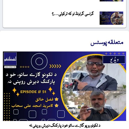
گراسی گراونڈ او کہ ترکولی….؟
متعلقہ پوسٹس
د لکونو روپو گاڑے ساتو خو د پارکنگ دیرش روپئی نہ