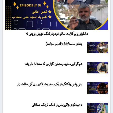
د لکونو روپو گاڑے ساتو خو د پارکنگ دیرش روپئی نہ
پشاور سستا بازار (قمبر، سوات)
شوگر کے ساتھ رمضان گزارنے کا محتاط طریقہ
بائی پاس واکنگ ٹریک، سٹریٹ لائبریری کی حالت زار
د مینگوری بائی پاس واکنگ ٹریک صفائی