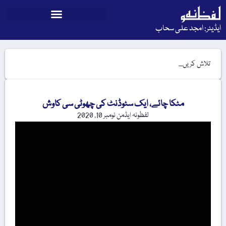
ایڈیٹر: امجد علی سحاب
مٹکا چائے، ایک سٹوڈنٹ کی چھوٹی سی کاوش
لفظونہ ایڈمن
نومبر 10, 2020