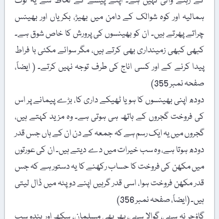
کے رہنے والی نہیں ہے۔ اپنے پیشے کے لحاظ سے یہ لوگ
ہمالیہ اور کوہ شوالک کے دامن میں بھیڑ، بکریاں اور بھینس
چراتے پھرتے ہیں۔ ان کو بھینسوں کی پرورش کا خاص شوق ہے۔
کبھی کبھی زمینداری بھی کرتے ہیں، مگر سوائے مکئی با فراط
پیدا کرنے کے اور کسی اناج کی طرف توجہ نہیں کرتے۔ ( ایضاً،
صفحہ نمبر 355)
دودھ اپنی بھینسوں کا ہو یا ٹھیکے داری کا، بڑے پیمانے پر اس
کی فروخت گجروں کے ہاتھ ہی ہوتی ہے۔ وہ مزید کہتے ہیں،
گجروں میں یہ ایک رسم ہے کہ جمعہ کے دن ان کے ہاں جس قدر
دودھ ہوتا ہے، وہ سب خیرات میں دے دیتے ہیں۔ ان کی عورتوں
میں مکھن کی فروخت کا حساب رکھنے کا یہ دستور ہے کہ جس
قدر مکھن فروخت ہوا، اسی قدر گرہیں اپنے دوپٹہ میں ڈال لیتی
ہیں۔ (ایضاً، صفحہ نمبر 356)
گاؤچر نہ سہی، گوالا سہی، پھر بھی مسلمان، سکھ اور ہندو سب