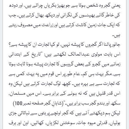
یعنی گجر وہ شخص ہوتا ہے جو بھیڑ بکریاں چراتے ہیں، اور دودھ
کی خاطر گائے بھینسوں کی نگرانی اور دیکھ بھال کرتے ہیں۔ جب
کہ ایک جاٹ زمین کاشت کرتے ہیں اور زراعت میں مصروف رہتے
ہیں۔
جانور پالنا اگر گجروں کا پیشہ نہیں، تو کیا تجارت ان کا پیشہ ہے؟
اس بابت مولوی عبدالمالک لکھتے ہیں: ’’تاریخ کے ابتدائی
زمانے میں گجرو کے بعض گروہوں کا تجارت پیشہ ہونا ثابت ہوتا
ہے، مگر بہت ہی کم۔ عام طور پر اس قوم میں یہ بہت کمی ہے
کہ تجارت سے بے بہرہ ہیں۔ کچھ لوگ تجارت کرتے ہیں لیکن وہ
اس قدر قلیل ہیں کہ نہ ہونے کے برابر ہے۔ اس میں مسلمان،
سکھ اور ہندو گجر سب برابر ہیں۔‘‘(شاہانِ گجر صفحہ نمبر 108)
لیکن ہم دیکھتے آئے ہیں کہ گجر اونچے پربتوں سے نباتاتی جڑی
بوٹیاں، قدرتی میوہ جات، سوختنی لکڑیاں، کھالیں، اون اور برف