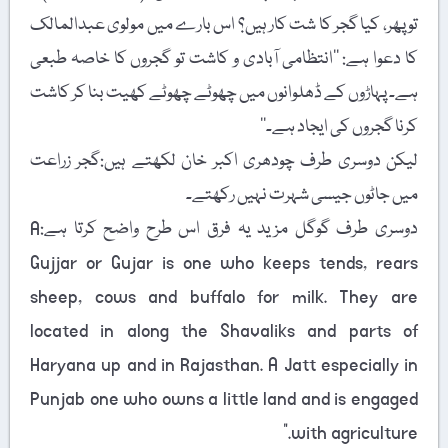
تو پھر، کیا گجر کا شت کار ہیں؟ اس بارے میں مولوی عبدالمالک
کا دعوا ہے: ’’انتظامی آبادی و کاشت تو گجروں کا خاصہ طبعی
ہے۔ پہاڑوں کے ڈھلوانوں میں چھوٹے چھوٹے کھیت بنا کر کاشت
کرنا گجروں کی ایجاد ہے۔‘‘
لیکن دوسری طرف چودھری اکبر خان لکھتے ہیں:گجر زراعت
میں جاٹوں جیسی شہرت نہیں رکھتے۔
دوسری طرف گوگل مزید یہ فرق اس طرح واضح کرتا ہے:A
Gujjar or Gujar is one who keeps tends, rears
sheep, cows and buffalo for milk. They are
located in along the Shavaliks and parts of
Haryana up and in Rajasthan. A Jatt especially in
Punjab one who owns a little land and is engaged
with agriculture.”