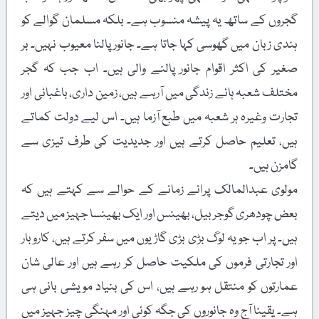
گجروں کے ساتھ یہ پیشہ منسوب ہے۔ بلکہ مسلمان گوالے کو
ہندی زبان میں گھوسی کہا جاتا ہے۔ جانور پالنا معیوب نہیں۔ بر
صغیر کی اکثر اقوام جانور پالنے والی ہیں۔ اب جب کہ گجر
مختلف شعبہ ہائے زندگی میں آرہے ہیں، زمین داری، باغبانی اور
تجارت وغیرہ ہر شعبہ میں طبع آزما ہیں۔ اس لیے دولت کماتے
ہیں، تعلیم حاصل کرتے ہیں اور جدیدیت کی طرف تیزی سے
گامزن ہیں۔
مولوی عبدالمالک پرانے زمانے کے حوالے سے کہتے ہیں کہ
بعض چودھری گوجر بیل، بھینس اور ایک بھینسا جہیز میں دیتے
ہیں۔ پر اب جو یہ لوگ بڑی بڑی گاڑیوں میں سفر کرتے ہیں، کاروبار
اور تجارتی فرموں کی ملکیت حاصل کر رہے ہیں اور عالی شان
عمارتوں کو منتقل ہو رہے ہیں، اس کی بنیاد مویشی بانی ہی
ہے۔ یقینا آج وہ جانوروں کی جگہ کوئی اور مہنگی چیز جہیز میں