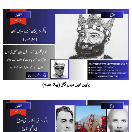
پاپین خیل میاں گان (پہلا حصہ)