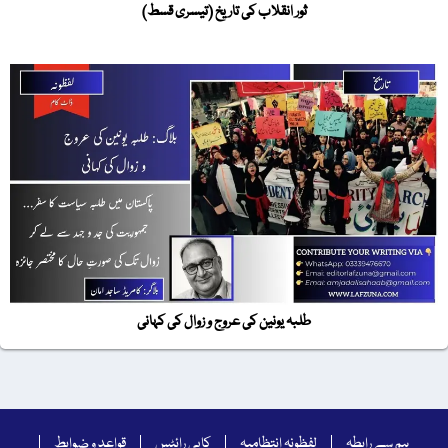
ثور انقلاب کی تاریخ (تیسری قسط)
طلبہ یونین کی عروج و زوال کی کہانی
ہم سے رابطہ
لفظونہ انتظامیہ
کاپی رائٹس
قواعد و ضوابط