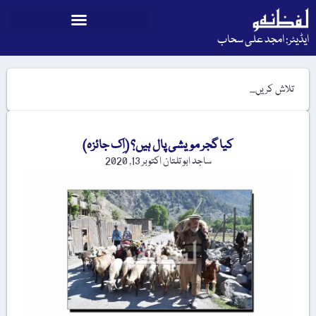
ایڈیٹر: امجد علی سحاب
کیا گجر مویشی پال ہیں؟ (اِک جائزہ)
ساجد ابو تلتان
اکتوبر 13, 2020