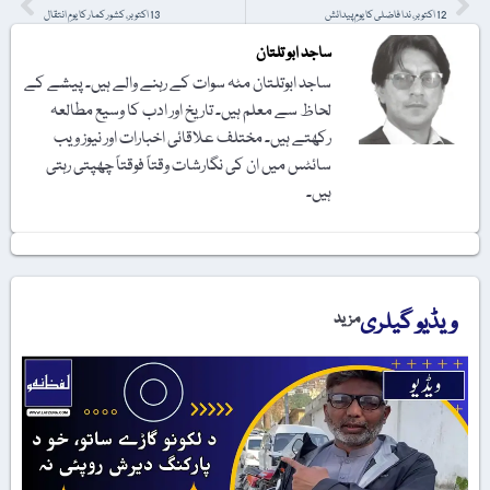
12 اکتوبر، ندا فاضلی کا یومِ پیدائش
13 اکتوبر، کشور کمار کا یومِ انتقال
ساجد ابو تلتان
ساجد ابوتلتان مٹہ سوات کے رہنے والے ہیں۔ پیشے کے
لحاظ سے معلم ہیں۔ تاریخ اور ادب کا وسیع مطالعہ
رکھتے ہیں۔ مختلف علاقائی اخبارات اور نیوز ویب
سائٹس میں ان کی نگارشات وقتاً فوقتاً چھپتی رہتی
ہیں۔
ویڈیو گیلری
مزید