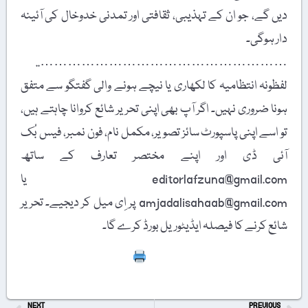
دیں گے، جو ان کے تہذیبی، ثقافتی اور تمدنی خدوخال کی آئینہ
دار ہوگی۔
………………………………………………..
لفظونہ انتظامیہ کا لکھاری یا نیچے ہونے والی گفتگو سے متفق
ہونا ضروری نہیں۔ اگر آپ بھی اپنی تحریر شائع کروانا چاہتے ہیں،
تو اسے اپنی پاسپورٹ سائز تصویر، مکمل نام، فون نمبر، فیس بُک
آئی ڈی اور اپنے مختصر تعارف کے ساتھ
editorlafzuna@gmail.com یا
amjadalisahaab@gmail.com پر اِی میل کر دیجیے۔ تحریر
شائع کرنے کا فیصلہ ایڈیٹوریل بورڈ کرے گا۔
Print
NEXT
PREVIOUS