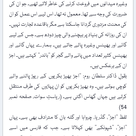
وغیرہ میدانوں میں فروخت کرنے کی خاطر لاتے تھے۔ جو ان کی
ضرورت کی وجہ سے تھا، معمول نہ تھا۔ اس لیے اس عمل کو ان
کی محنت مزدوری گردانا جاسکتا ہے مگر باقاعدہ تجارت نہیں۔
ان کی روزانہ کی بنیاد پر بیچنے والی چیز دودھ ہے۔ جس کے لیے
گائے اور بھینس وغیرہ پالے جاتے ہیں۔ ہمارے یہاں گائے اور
بھینس کثیر تعداد میں پانے والے گجر کو ’’باندر‘‘ کہتے ہیں۔ اجڑ
ان کے برعکس ہیں۔
بقولِ ڈاکٹر سلطان روم: ’’اجڑ بھیڑ بکریوں کے ریوڑ پالنے والے
کوچی ہوتے ہیں۔ وہ بھیڑ بکریوں کو ان پہاڑوں کی طرف منتقل
کرتے ہیں جہاں گھاس اگتی ہے۔ (ریاستِ سوات، صفحہ نمبر
54)
لفظ ’’اجڑ‘‘، گڈریا، چرواہا اور گلہ بان کا مترادف بھی ہے۔ یہاں
’’اجڑ‘‘، ’’شپونکے‘‘ بھی کہلاتا ہے۔ جب کہ فارسی میں اسے