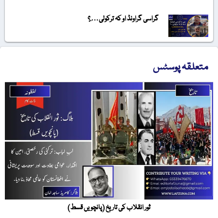
گراسی گراونڈ او کہ ترکولی….؟
متعلقہ پوسٹس
ثور انقلاب کی تاریخ (پانچویں قسط)