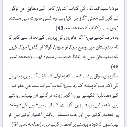
مولانا عبدالمالک کی کتاب ’’شاہانِ گجر‘‘ کے مطابق جن لوگوں
نے گجر کے معنی ’’گاؤ چر‘‘ کیا ہے، وہ کسی صورت میں مستند
نہیں ہے۔ (کتاب کا صفحہ نمبر 48)
وہ مزید کہتے ہیں: ’’اگر جانوروں کی پرورش کے لحاظ سے گجر کا
نام ہندوستان میں وضع ہوتا، تو چرواہا، گوالا اور گڈریا ہوتا۔ کیوں
کہ ہندوستان میں یہ الفاظ قدیم سے موجود تھے۔ (صفحہ نمبر،
48)
مگر یہاں سوال پیشے کا ہے کہ یہ لوگ کیا کرتے آئے ہیں، یعنی ان
کی اکثریت کا پیشہ کیا رہا ہے؟ کتاب ’’سوات سماجی جغرافیہ‘‘
کے مصنفین لکھتے ہیں: ’’گجر زیادہ تر گائے اور بھینس پالتے
ہیں۔ ڈھلوانوں پر رہتے ہیں۔ گزارے کے لیے مویشیوں کی فروخت
پر انحصار کرتے ہیں اور جب مستقل رہائش اختیار کرتے ہیں، تو
بھینسوں کا دودھ بیچنے پر انحصار کرتے ہیں۔ (صفحہ نمبر 54)