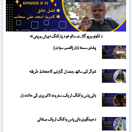
د لکونو روپو گاڑے ساتو خو د پارکنگ دیرش روپئی نہ
پشاور سستا بازار (قمبر، سوات)
شوگر کے ساتھ رمضان گزارنے کا محتاط طریقہ
بائی پاس واکنگ ٹریک، سٹریٹ لائبریری کی حالت زار
د مینگوری بائی پاس واکنگ ٹریک صفائی