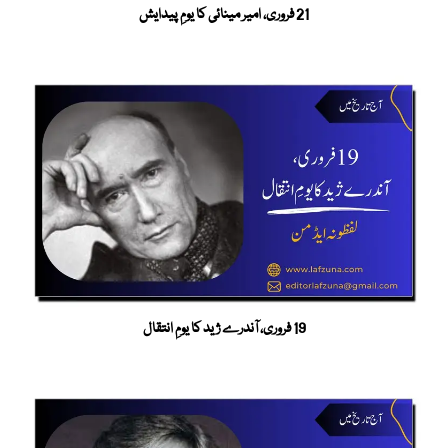
21 فروری، امیر مینائی کا یومِ پیدایش
19 فروری، آندرے ژید کا یومِ انتقال