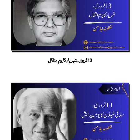
13 فروری، شہریار کا یومِ انتقال