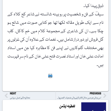
ذوق پیدا کیا۔
سیفؔ کے فن و شخصیت پر روبینہ شائستہ نے شاعرِ کج کلاہ کے
نام سے ایک طویل مقالہ لکھا تھا جو کتابی صورت میں شائع ہو
چکا ہے۔ ان کی شاعری کے مجموعۂ کلام میں خمِ کاکل، کفِ
گل فروش اور دور دراز شامل ہیں۔ نغمات کے علاوہ اُن کی غزلوں پر
بھی مختلف گلوکاروں نے اپنے فن کا مظاہرہ کیا جن میں استاد
امانت علی خان اور استاد نصرت فتح علی خان کے نام سرِ فہرست
ہیں۔
Print
NEXT
PREVIOUS
اس وبائی دور میں مثال قائم کرنے والی ضعیف العمر پولش خاتون
محاذ پہ ڈٹے اصل سپاہی
لفظونہ ایڈمن