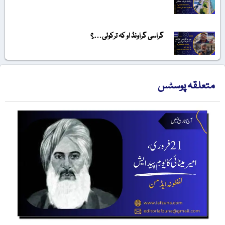
گراسی گراونڈ او کہ ترکولی….؟
متعلقہ پوسٹس