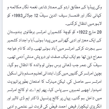
وکی پیڈیا کے مطابق اردو کے ممتاز شاعر، نغمہ نگار، مکالمہ و
کہانی نگار اور فلمساز سیف الدین سیفؔ 12 جولائی1993ء کو
لاہور میں انتقال کرگئے۔
20 مارچ 1922ء کو کوچۂ کشمیراں امرتسر، برطانوی ہندوستان
کے ایک معزز اور ادبی گھرانے میں پیدا ہوئے۔آبا و اجداد کشمیر
سے ہجرت کرکے امرتسر میں آباد ہوئے تھے۔ والد کا نام خواجہ
معراج دین تھا جو ایک نیک صفت اور درویش منش آدمی تھے۔
سیفؔ کی عمر جب ڈھائی برس ہوئی تو والدہ کا انتقال ہو گیا۔
بچپن امرتسر کی گلیوں میں گزرا۔ ابتدائی تعلیم مسلم ہائی اسکول
امرتسر سے حاصل کی، لیکن میٹرک کا امتحان بطورِ پرائیویٹ
امیدوار اچھے نمبروں سے پاس کیا۔ پھر ایم اے او کالج امرتسر
میں داخل ہو گئے۔ یہاں پر کالج پرنسپل ڈاکٹر ایم ڈی تاثیر اور
انگریزی لیکچرار فیض احمد فیضؔ کی قربت نے علمی و ادبی