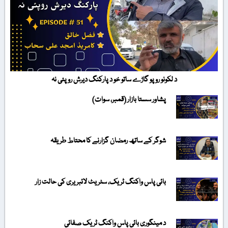
د لکونو روپو گاڑے ساتو خو د پارکنگ دیرش روپئی نہ
پشاور سستا بازار (قمبر، سوات)
شوگر کے ساتھ رمضان گزارنے کا محتاط طریقہ
بائی پاس واکنگ ٹریک، سٹریٹ لائبریری کی حالت زار
د مینگوری بائی پاس واکنگ ٹریک صفائی