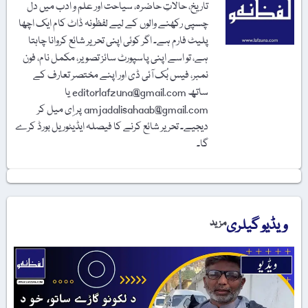
تاریخ، حالاتِ حاضرہ، سیاحت اور علم و ادب میں دل
چسپی رکھنے والوں کے لیے لفظونہ ڈاٹ کام ایک اچھا
پلیٹ فارم ہے۔ اگر کوئی اپنی تحریر شائع کروانا چاہتا
ہے، تو اسے اپنی پاسپورٹ سائز تصویر، مکمل نام، فون
نمبر، فیس بُک آئی ڈی اور اپنے مختصر تعارف کے
ساتھ editorlafzuna@gmail.com یا
amjadalisahaab@gmail.com پر اِی میل کر
دیجیے۔ تحریر شائع کرنے کا فیصلہ ایڈیٹوریل بورڈ کرے
گا۔
ویڈیو گیلری
مزید