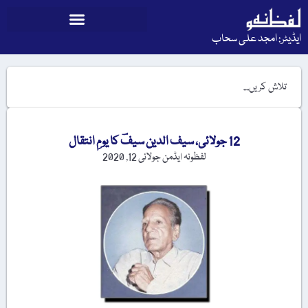
ایڈیٹر: امجد علی سحاب
12 جولائی، سیف الدین سیفؔ کا یومِ انتقال
لفظونہ ایڈمن
جولائی 12, 2020