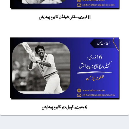
11 فروری، سڈنی شیلڈن کا یومِ پیدایش
6 جنوری، کپیل دیو کا یومِ پیدایش