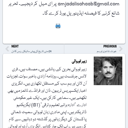
amjadalisahaab@gmail.com پر اِی میل کر دیجیے۔ تحریر
شائع کرنے کا فیصلہ ایڈیٹوریل بورڈ کرے گا۔
Print
NEXT
PREVIOUS
عورت، شاعری اور ہم
24 مئی، تاریخ کی پہلی سائیکل ریس کا دن
زبیر توروالی
زبیر توروالی بحرین کے رہائشی ہیں۔ مصنف ہیں۔ فری
لانس جرنلسٹ ہیں۔ روزنامہ آزادی، باخبر سوات، تجزیات
آن لائن اور ہم سب کے مستقل لکھاری ہیں۔ انگریزی
اخبار ایکسپریس ٹریبون، ڈان اور فرائڈے ٹائمز میں بھی
لکھتے ہیں۔ سماجی کارکن ہیں۔ ایک غیر حکومتی
ادارے "ادارہ برائے تعلیم و ترقی" (IBT) ایگزیکٹیو
ڈائریکٹر ہیں۔ اپنی مادری زبان توروالی سمیت شمالی
پاکستان کی دیگر زبانوں پر گذشتہ دو دہائیوں سے کام
کر رہے ہیں۔ اب تک چار کتابیں انگریزی، اُردو اور توروالی