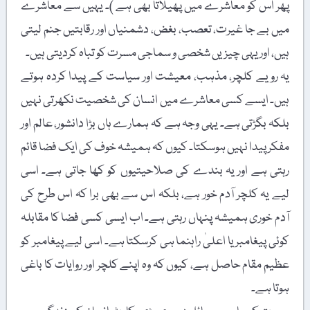
پھر اس کو معاشرے میں پھیلاتا بھی ہے )۔ یہیں سے معاشرے
میں بے جا غیرت، تعصب، بغض، دشمنیاں اور رقابتیں جنم لیتی
ہیں، اور یہی چیزیں شخصی و سماجی مسرت کو تباہ کردیتی ہیں۔
یہ رویے کلچر، مذہب، معیشت اور سیاست کے پیدا کردہ ہوتے
ہیں۔ ایسے کسی معاشرے میں انسان کی شخصیت نکھرتی نہیں
بلکہ بگڑتی ہے۔ یہی وجہ ہے کہ ہمارے ہاں بڑا دانشور، عالم اور
مفکر پیدا نہیں ہوسکتا۔ کیوں کہ ہمیشہ خوف کی ایک فضا قائم
رہتی ہے اور یہ بندے کی صلاحیتیوں کو کھا جاتی ہے۔ اسی
لیے یہ کلچر آدم خور ہے، بلکہ اس سے بھی برا کہ اس طرح کی
آدم خوری ہمیشہ پنہاں رہتی ہے۔ اب ایسی کسی فضا کا مقابلہ
کوئی پیغامبر یا اعلیٰ راہنما ہی کرسکتا ہے۔ اسی لیے پیغامبر کو
عظیم مقام حاصل ہے، کیوں کہ وہ اپنے کلچر اور روایات کا باغی
ہوتا ہے۔