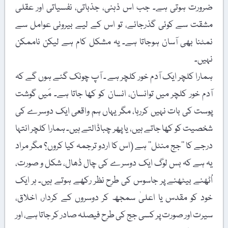
ضرورت ہوتی ہے۔ جب اس ذہنی، جذباتی، نفسیاتی اور عقلی
مشقت سے کوئی گذرجائے، تو اس کے لیے بیرونی عوامل سے
نمٹنا بھی آسان ہوجاتا ہے۔ یہ مشکل کام ہے لیکن ناممکن
نہیں۔
ہمارا کلچر ایک آدم خور کلچر ہے ۔ آپ چونک گئے ہوں گے کہ
آدم خور کلچر میں توانسان، انسان کو کھا جاتا ہے۔ مَیں گوشت
پوست کی بات نہیں کررہا، مگر یہاں ہم واقعی ایک دوسرے کی
شخصیت کو کھا جاتے ہیں، یا پھر چباڈالتے ہیں۔ ہمارا کلچر انتہا
درجے کا ’’جج منٹل‘‘ ہے (اس کا اردو ترجمہ کیا کروں؟ مگر مراد
یہ ہے کہ بس لوگ ایک دوسرے کی چال ڈھال، شکل و صورت،
اُٹھنے بیٹھنے پر جاسوس کی طرح نظر رکھے ہوتے ہیں۔ ہر ایک
خود کو مقدس یا اعلیٰ سمجھ کر دوسروں کے کردار، اخلاق،
سیرت اور صورت پر کسی جج کی طرح فیصلہ صادر کر جاتا ہے، اور