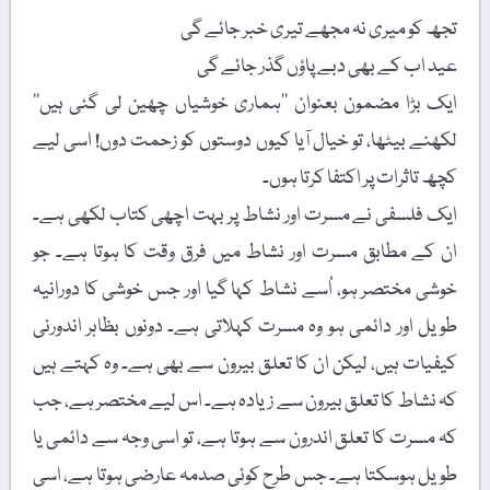
تجھ کو میری نہ مجھے تیری خبر جائے گی
عید اب کے بھی دبے پاؤں گذر جائے گی
ایک بڑا مضمون بعنوان ’’ہماری خوشیاں چھین لی گئی ہیں‘‘
لکھنے بیٹھا، تو خیال آیا کیوں دوستوں کو زحمت دوں! اسی لیے
کچھ تاثرات پر اکتفا کرتا ہوں۔
ایک فلسفی نے مسرت اور نشاط پر بہت اچھی کتاب لکھی ہے۔
ان کے مطابق مسرت اور نشاط میں فرق وقت کا ہوتا ہے۔ جو
خوشی مختصر ہو، اُسے نشاط کہا گیا اور جس خوشی کا دورانیہ
طویل اور دائمی ہو وہ مسرت کہلاتی ہے۔ دونوں بظاہر اندورنی
کیفیات ہیں، لیکن ان کا تعلق بیرون سے بھی ہے۔ وہ کہتے ہیں
کہ نشاط کا تعلق بیرون سے زیادہ ہے۔ اس لیے مختصر ہے، جب
کہ مسرت کا تعلق اندرون سے ہوتا ہے، تو اسی وجہ سے دائمی یا
طویل ہوسکتا ہے۔ جس طرح کوئی صدمہ عارضی ہوتا ہے، اسی