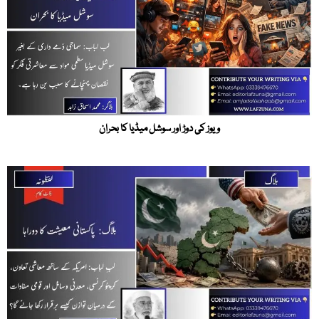
ویوز کی دوڑ اور سوشل میڈیا کا بحران