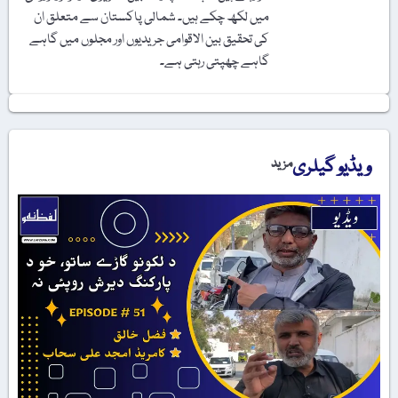
میں لکھ چکے ہیں۔ شمالی پاکستان سے متعلق ان
کی تحقیق بین الاقوامی جریدیوں اور مجلوں میں گاہے
گاہے چھپتی رہتی ہے۔
ویڈیو گیلری
مزید