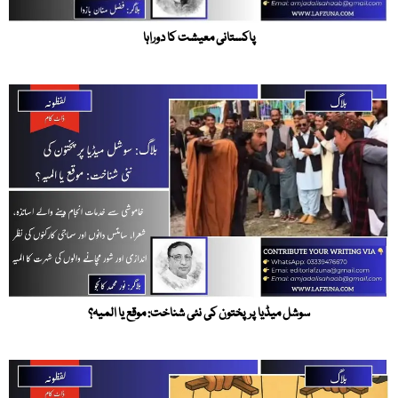
پاکستانی معیشت کا دوراہا
سوشل میڈیا پر پختون کی نئی شناخت: موقع یا المیہ؟