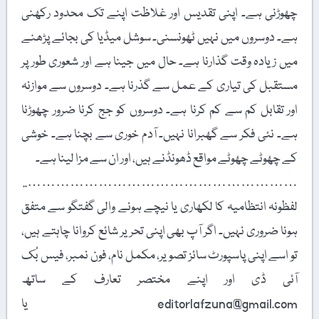
چھوڑنی ہے۔ اپنی تقدیس اور غلاظت اپنے تک محدود رکھنی
ہے۔ دوسروں میں نہیں ٹھونسنی۔ سوشل میڈیا کی بجائے پڑھنے
میں زیادہ وقت گذارنا ہے۔ حال میں جینا ہے اور شعوری طور پر
مستقبل کی تیاری کے عمل سے گذرنا ہے۔ دوسروں سے موازنہ
اور تقابل کم سے کم کرنا ہے۔ دوسروں کو جج کرنا ضرور چھوڑنا
ہے۔ نئی فکر سے گھبرانا نہیں۔ آدم خوری سے بچنا ہے۔ خوشی
کے چھوٹے چھوٹے مواقع ڈھونڈنے ہیں، اور ان سے مزا لینا ہے۔
…………………………………………………..
لفظونہ انتظامیہ کا لکھاری یا نیچے ہونے والی گفتگو سے متفق
ہونا ضروری نہیں۔ اگر آپ بھی اپنی تحریر شائع کروانا چاہتے ہیں،
تو اسے اپنی پاسپورٹ سائز تصویر، مکمل نام، فون نمبر، فیس بُک
آئی ڈی اور اپنے مختصر تعارف کے ساتھ
editorlafzuna@gmail.com یا