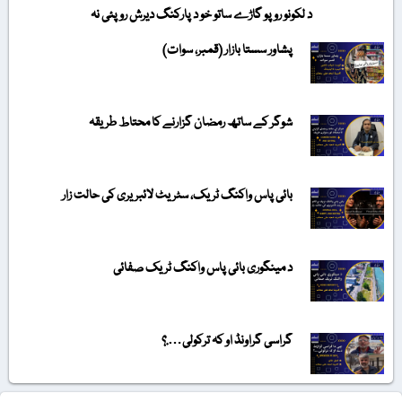
د لکونو روپو گاڑے ساتو خو د پارکنگ دیرش روپئی نہ
پشاور سستا بازار (قمبر، سوات)
شوگر کے ساتھ رمضان گزارنے کا محتاط طریقہ
بائی پاس واکنگ ٹریک، سٹریٹ لائبریری کی حالت زار
د مینگوری بائی پاس واکنگ ٹریک صفائی
گراسی گراونڈ او کہ ترکولی….؟