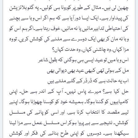
چھین لی ہیں۔ مثال کے طور پر کورونا ہی کولیں۔ یہ گلوبلائزیشن
کی پیداوار ہے۔ ایک ایسا دور آیا ہے کہ ہم اگر اس وبا سے بچنے
کی احتیاطی تدابیر مانیں یا نہ مانیں، خوف رہتا ہے۔اگر ہم اس کو
وبا نہ مان کر بھی ایک دوسرے سے ملنے کی کوشش کریں، تو وہ
مزا کہاں، وہ چاشنی کہاں، وہ حدت کہاں؟
اس وبا میں تو عید ایسی ہی ہوگئی کہ بقولِ شاعر
مل کے ہوتی تھی کبھی عید بھی دیوالی بھی
اب یہ حالت ہے کہ ڈر ڈر کے گلے ملتے ہیں
حل کیا ہے؟ میرے پاس نہیں۔ آپ کے اندر ہے حل۔ اپنی
کامیابیوں کو گننا ہوگا۔ ہمیشہ خود کو کوسنا چھوڑنا ہوگا۔ اپنے
لیے مقصد کا انتخاب کرنا ہے، اور اسی کو پانے کی مسلسل
کوشش۔ نتیجے سے بے پروا ہوکر اس مسلسل عمل سے مزا لینا
سیکھنا ہے۔ دوسروں کو اپنی طرح بنانے کی فکر اور کوشش