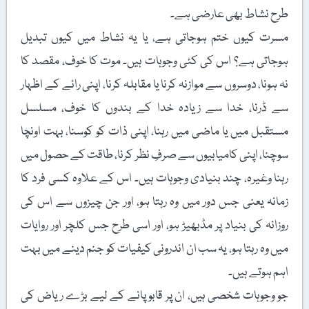
طرح نشاط بھی عارضی ہے۔
مسرت کیوں ختم ہوجاتی ہے، یا یہ نشاط میں کیوں تبدیل
ہوجاتی ہے؟ اس کی کئی وجوہات ہیں۔ موت کا خوف، مقصد کا
نہ ہونا، دوسروں سے موازنہ کرنا یا مقابلہ کرنا، اپنی رائے کے اظہار
سے ڈرنا، خدا سے زیادہ خدا کے بندوں کا خوف، مسلسل
مستقبل میں یا ماضی میں رہنا، اپنی ذات کو کوسنا، بہت اونچا
سوچنا، اپنی کامیابیوں سے صرفِ نظر کرنا، طاقت کے حصول میں
رہنا وغیرہ، چند بنیادی وجوہات ہیں۔ اس کے علاوہ کسی فرد کا
زمانہ یعنی جس دور میں وہ رہتا ہو، اور جن چیزوں سے اس کی
روزانہ کی بنیاد پر مڈبھیڑ ہو، اور اسی طرح جس کلچر اور روایات
میں وہ رہتا ہو، یہ سب ان اندرونی کیفیات کو جنم دینے میں بہت
اہم ہوتے ہیں۔
جو وجوہات شخصی ہیں، ان پر قابو پانے کے لیے بڑے ریاض کی