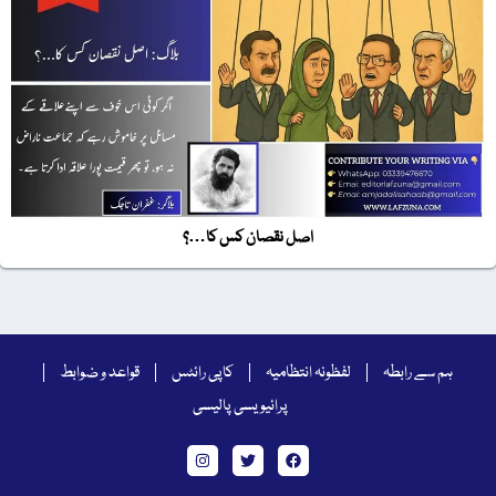
اصل نقصان کس کا…؟
ہم سے رابطہ
لفظونہ انتظامیہ
کاپی رائٹس
قواعد و ضوابط
پرائیویسی پالیسی