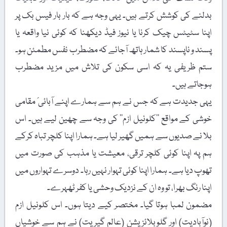
بدلنے کی کوشش کرتے ہیں۔ یہی وجہ ہے کہ بار بار فیس بک پر
اپنا سٹیٹس چیک کرنا یا نیوز فیڈ دیکھنا کہ کوئی نیا واقعہ یا
پسند و ناپسند کا شمار ہاتھ آجائے کہ مضطرب نفس مطمئن ہو۔
ستم ظریفی یہ کہ اسی سکون کی تلاش میں مزید مضطرب
ہوجاتے ہیں۔
یہی جدیدت ہے کہ جس نے ہم سے ہمارے اپنے آبائی؍ مقامی
خوشی کے مواقع ’’کلونیل ازم‘‘ کی وجہ سے چھین لیے ہیں۔ اس
بلا نے صدیوں سے ہمیں گھیر لیا ہے۔ ہمارا اپنا کلچر تباہ کرکے
ہم پہ اپنا کوئی کلچر ترقی، معیشت یا مذہب کی صورت میں
تھوپ دیا ہے۔ ہمارا اپنا کوئی تہوار نہیں رہا۔ دوسرے تہواروں میں
اپنا رنگ بھرا، تو وہ ان کے نزدیک وحشی یا کفر ٹھہرے۔
مضمون لمبا ہوتا گیا۔ مختصر کیے دیتا ہوں۔ اس کلونیل ازم
(نوآبادیت) اور گلوبلائزیشن (عالم گیریت) نے ہم سے خوشیاں