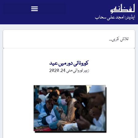
ایڈیٹر: امجد علی سحاب
کورونائی دور میں عید
زبیر توروالی
مئی 24, 2020