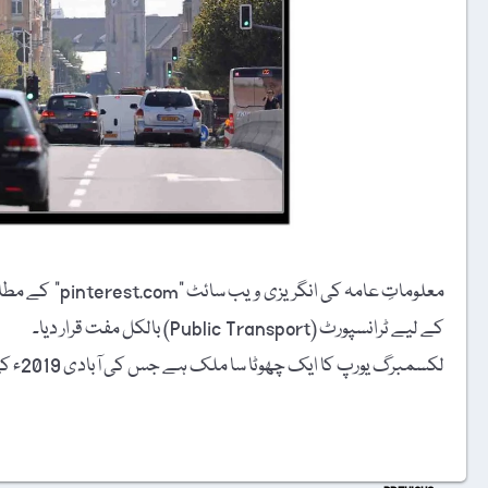
کے لیے ٹرانسپورٹ (Public Transport) بالکل مفت قرار دیا۔
لکسمبرگ یورپ کا ایک چھوٹا سا ملک ہے جس کی آبادی 2019ء کی مردم شماری کے مطابق 613,894 تھی۔ ملک کی کرنسی ’’یورو‘‘ ہے۔
t