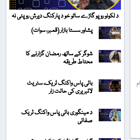
د لکونو روپو گاڑے ساتو خو د پارکنگ دیرش روپئی نہ
پشاور سستا بازار (قمبر، سوات)
شوگر کے ساتھ رمضان گزارنے کا
محتاط طریقہ
بائی پاس واکنگ ٹریک، سٹریٹ
عوام
لائبریری کی حالت زار
د مینگوری بائی پاس واکنگ ٹریک
صفائی