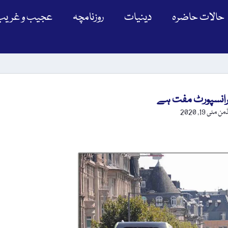
حالات حاضرہ
دینیات
روزنامچہ
عجیب و غریب
رانسپورٹ مفت ہے
ڈمن
مئی 19, 2020