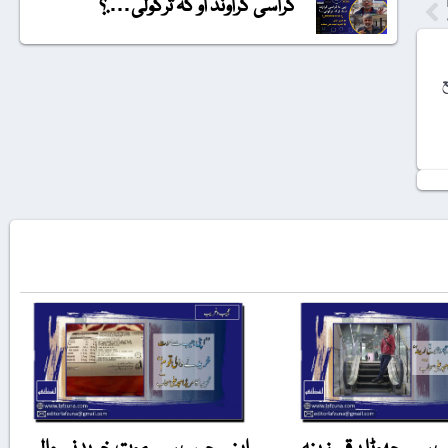
گراسی گراونڈ او کہ ترکولی….؟
ع