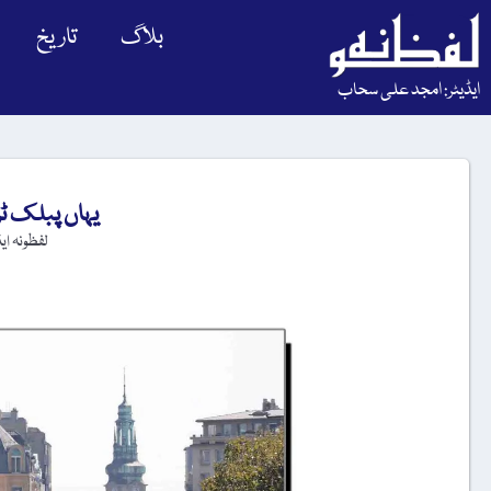
بلاگ
تاریخ
ایڈیٹر: امجد علی سحاب
یہاں پبلک ٹ
لفظونہ ای