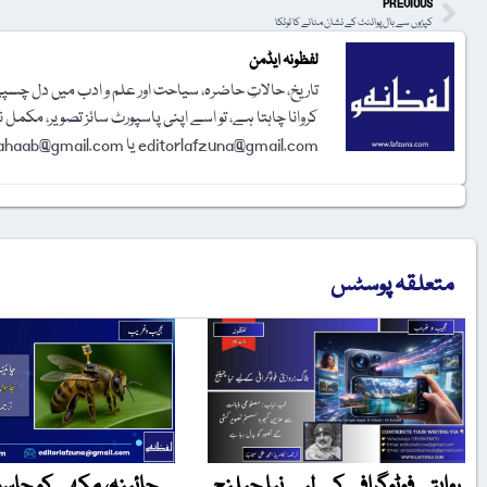
PREVIOUS
کپڑوں سے بال پوائنٹ کے نشان مٹانے کا ٹوٹکا
لفظونہ ایڈمن
تاریخ، حالاتِ حاضرہ، سیاحت اور علم و ادب میں دل چسپی 
کروانا چاہتا ہے، تو اسے اپنی پاسپورٹ سائز تصویر، مکمل 
editorlafzuna@gmail.com یا amjadalisahaab@gmail.com پر اِی میل کر دیجیے۔ تحریر شائع کرنے کا فیصلہ ایڈیٹوریل بورڈ کرے گا۔
متعلقہ پوسٹس
روایتی فوٹوگرافی کے لیے نیا چیلنج
چائینہ، مکھی کو جاس