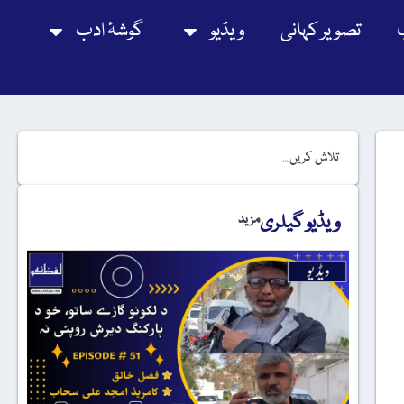
تصویر کہانی
ویڈیو
گوشۂ ادب
ویڈیو گیلری
مزید