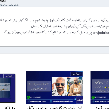
NEXT
کرونا پر عالمی سیاست؟
رکھنے والوں کے لیے لفظونہ ڈاٹ کام ایک اچھا پلیٹ فارم ہے۔ اگر کوئی اپنی تحریر شائ
نام، فون نمبر، فیس بُک آئی ڈی اور اپنے مختصر تعارف کے ساتھ
وس ڈرون
اپنی نوعیت کا عجیب و غریب’’بل