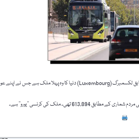
معلوماتِ عامہ کی انگریزی ویب سائٹ "pinterest.com” کے مطابق لکسمبرگ (Luxembourg) دنیا کا وہ پہلا ملک ہے جس نے اپنے 
Prin