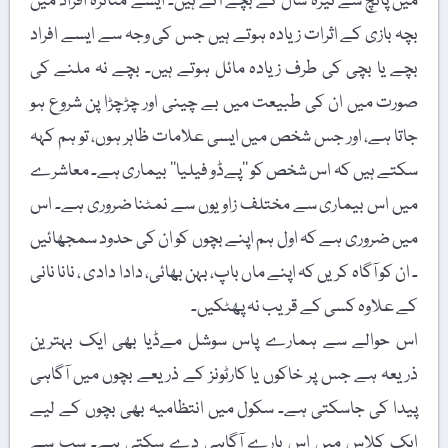
میں پانچ سے تیرہ سال کے بچے آتے ہیں۔ ایسے متاثرہ افراد میں
بچہ بازی کے اثرات زیادہ ہوتے ہیں جس کی وجہ سے ایسے افراد
بچے یا بچی کی طرف زیادہ مائل ہوتے ہیں۔ بچے نہ ملنے کی
صورت میں ان کی طبیعت میں بے چینی اور چڑچڑا پن شروع ہو
جاتا ہے، اور جس شخص میں ایسی علامات ظاہر ہوں، تو ہم کہہ
سکتے ہیں کہ اس شخص کو ’’پےڈو فیلیا‘‘ بیماری ہے۔ معاشرے
میں اس بیماری سے مختلف زاویوں سے نمٹنا ضروری ہے۔ اس
میں ضروری ہے کہ اول ہم اپنے بچوں کو ان کی حدود سمجھائیں
۔ ان کو آگاہ کریں کہ اپنے ماں باپ، بہن بھائی، دادا دادی ، نانا نانی
کے علاوہ کسی کے قریب نہ پھٹکیں۔
اس حوالے سے ہمارے پاس سوشل مےڈیا بھی ایک بہترین
ذریعہ ہے جس پر خاکوں یا کارٹونز کے ذریعے بچوں میں آگاہی
پیدا کی جاسکتی ہے۔ سکول میں انتظامیہ بھی بچوں کے لیے
ایک کلاس میں اس بارے آگاہی دے سکتی ہے۔ سب سے