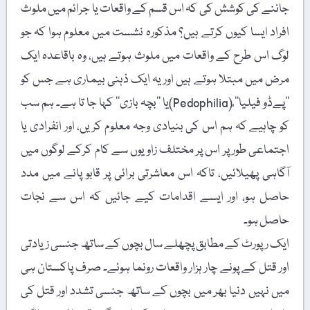
جاننے کی کوشش کی کہ اس قسم کے واقعات یا جرائم میں ملوث
افراد ایسا کیوں کرتے ہیں؟ مذکورہ نشست میں معلوم ہوا کہ جو
لوگ اس طرح کے واقعات میں ملوث ہوتے ہیں، وہ باقاعدہ ایک
مرض میں مبتلا ہوتے ہیں اور یہ ایک ذہنی بیماری ہے جس کو
’’پےڈو فیلیا‘‘ ُ(Pedophilia)یا ’’بچہ بازی‘‘ کہا جا تا ہے۔ ہم سب
کو چاہیے کہ ہم اس کی بنیادی وجہ معلوم کریں، اور انفرادی یا
اجتماعی طور پر اس پر مختلف زاویوں سے کام کرکے لوگوں میں
آگاہی پھیلائیں، تاکہ اس معاشرتی برائی پر قابو پانے میں مدد
حاصل ہو، اور ایسے اقدامات کیے جائیں کہ اس سے نجات
حاصل ہو۔
ایک رپورٹ کے مطابق پچھلے سال بچوں کے ساتھ جنسی زیادتی
اور قتل کے پونے چار ہزار واقعات رونما ہوئے۔ صرف پاکستان ہی
میں نہیں دنیا بھر میں بچوں کے ساتھ جنسی تشدد اور قتل کی