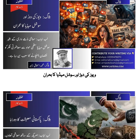
ویوز کی دوڑ اور سوشل میڈیا کا بحران