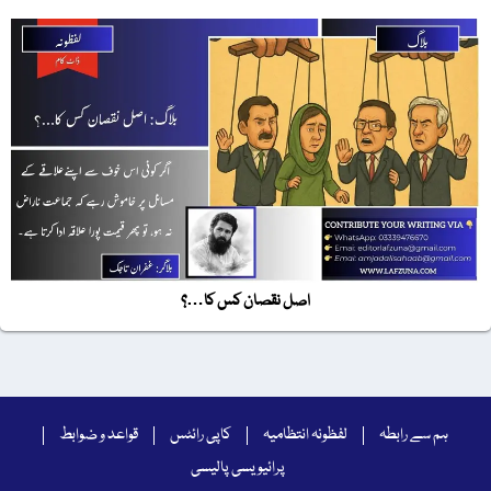
اصل نقصان کس کا…؟
ہم سے رابطہ
لفظونہ انتظامیہ
کاپی رائٹس
قواعد و ضوابط
پرائیویسی پالیسی