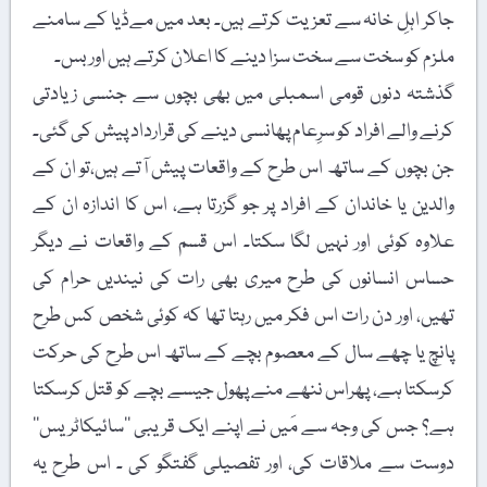
جاکر اہلِ خانہ سے تعزیت کرتے ہیں۔ بعد میں مےڈیا کے سامنے
ملزم کو سخت سے سخت سزا دینے کا اعلان کرتے ہیں اور بس۔
گذشتہ دنوں قومی اسمبلی میں بھی بچوں سے جنسی زیادتی
کرنے والے افراد کو سرِعام پھانسی دینے کی قرارداد پیش کی گئی۔
جن بچوں کے ساتھ اس طرح کے واقعات پیش آتے ہیں،تو ان کے
والدین یا خاندان کے افراد پر جو گزرتا ہے، اس کا اندازہ ان کے
علاوہ کوئی اور نہیں لگا سکتا۔ اس قسم کے واقعات نے دیگر
حساس انسانوں کی طرح میری بھی رات کی نیندیں حرام کی
تھیں، اور دن رات اس فکر میں رہتا تھا کہ کوئی شخص کس طرح
پانچ یا چھے سال کے معصوم بچے کے ساتھ اس طرح کی حرکت
کرسکتا ہے، پھراس ننھے منے پھول جیسے بچے کو قتل کرسکتا
ہے؟ جس کی وجہ سے مَیں نے اپنے ایک قریبی ’’سائیکاٹریس‘‘
دوست سے ملاقات کی، اور تفصیلی گفتگو کی ۔ اس طرح یہ