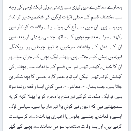
ہمارے معاشرے میں تیزی سے بڑھتی ہوئی ٹیکنالوجی کی وجہ
سے مختلف قسم کے منفی اثرات لوگوں کی شخصیت پر اثر انداز
ہو رہے ہیں۔ ان میں سے آج کل ہونے والے واقعات کو نظر میں
رکھتے ہوئے معصوم بچوں کے ساتھ جنسی زیادتی اور بعد میں
ان کے قتل کے واقعات سرخیوں یا نیوز چینلوں پر بریکنگ
نیوزمیں پیش کیے جاتے ہیں۔ پہلے لوگ بچوں کے جوان ہونے پر
ان کا خیال رکھتے تھے، اور اس قسم کے واقعات سے بچانے کی
کوشش کرتے تھے، لیکن اب تو ہر عمر کا، ہر جنس کا بچہ شکار بن
جاتا ہے۔ جب ہمارے معاشرے میں کوئی ایسا واقعہ رونما ہوتا
ہے، تو لوگ مذمت کرکے اور ملزم یا مجرم کو برا بھلا کہہ کر یہ
سمجھتے ہیں کہ انہوں نے کوئی بڑا تیر مار لیا ہے۔ سیاسی لوگ
ایسے واقعات پر جلسے جلوس یا اخباری بیانات دے کر سیاست
کرتے ہیں، اور بسااوقات منتخب عوامی نمائندے بچے کے گھر