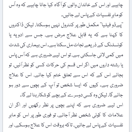
چاہیے اور اس کے خاندان والوں کو آگاہ کیا جانا چاہیے کہ وہ اُس
کو ماہرِ نفسیات کے پاس لے جائیں۔
’’پےڈو فیلیا‘‘ مکمل طور پر کنٹرول نہیں ہوسکتا، لیکن ڈاکٹروں
کا کہنا ہے کہ یہ قابلِ علاج مرض ہے، جس سے ادویہ یا
کونسلنگ کے ذریعے نجات مل سکتا ہے۔ اس بیماری کی شدت
میں کمی لائی جاسکتی ہے، تو اس لیے ضروری ہے کہ آس پاس
یا رشتہ داروں میں اگر اس قسم کی حرکات کسی کو نظر آئیں، تو
بجائے اس کے کہ اس سے تعلق ختم کیا جائے، اس کا علاج
ضروری ہے۔ کیوں کہ ایسا شخص تو آپ کے بچوں سے دور ہو
جائے گا، لیکن وہ کسی دوسرے کے بچے کو شکار بنا لے گا۔
اس لیے ضروری ہے کہ اپنے بچوں پر نظر رکھیں اور اگر ان
علامات کا کوئی شخص نظر آجائے، تو فوری طور پر اس کو ماہرِ
نفسیات کے پاس لے جائیں، تاکہ بروقت اس کا علاج ہوسکے، اور