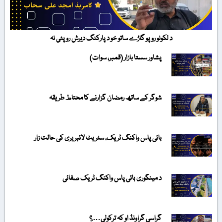
د لکونو روپو گاڑے ساتو خو د پارکنگ دیرش روپئی نہ
پشاور سستا بازار (قمبر، سوات)
شوگر کے ساتھ رمضان گزارنے کا محتاط طریقہ
بائی پاس واکنگ ٹریک، سٹریٹ لائبریری کی حالت زار
د مینگوری بائی پاس واکنگ ٹریک صفائی
گراسی گراونڈ او کہ ترکولی….؟