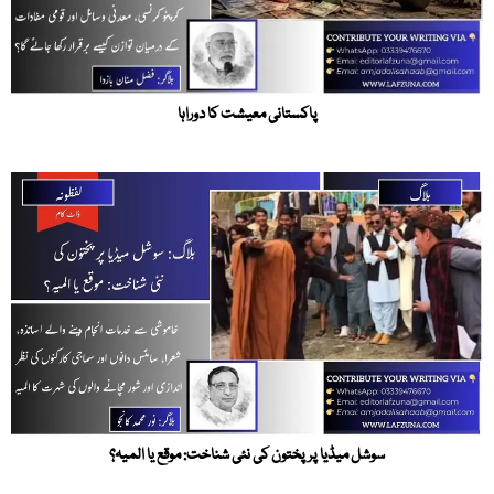
پاکستانی معیشت کا دوراہا
سوشل میڈیا پر پختون کی نئی شناخت: موقع یا المیہ؟