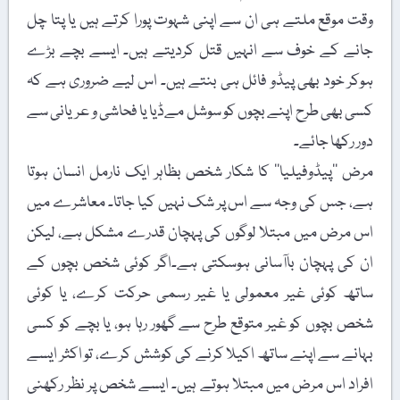
وقت موقع ملتے ہی ان سے اپنی شہوت پورا کرتے ہیں یا پتا چل
جانے کے خوف سے انہیں قتل کردیتے ہیں۔ ایسے بچے بڑے
ہوکر خود بھی پیڈو فائل ہی بنتے ہیں۔ اس لیے ضروری ہے کہ
کسی بھی طرح اپنے بچوں کو سوشل مےڈیا یا فحاشی و عریانی سے
دور رکھا جائے۔
مرض ’’پیڈوفیلیا‘‘ کا شکار شخص بظاہر ایک نارمل انسان ہوتا
ہے، جس کی وجہ سے اس پر شک نہیں کیا جاتا۔ معاشرے میں
اس مرض میں مبتلا لوگوں کی پہچان قدرے مشکل ہے، لیکن
ان کی پہچان باآسانی ہوسکتی ہے۔اگر کوئی شخص بچوں کے
ساتھ کوئی غیر معمولی یا غیر رسمی حرکت کرے، یا کوئی
شخص بچوں کو غیر متوقع طرح سے گھور رہا ہو، یا بچے کو کسی
بہانے سے اپنے ساتھ اکیلا کرنے کی کوشش کرے، تو اکثر ایسے
افراد اس مرض میں مبتلا ہوتے ہیں۔ ایسے شخص پر نظر رکھنی