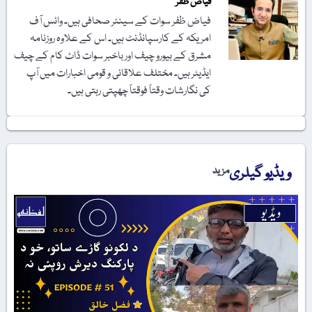
فیاض ظفر
فیاض ظفر سوات کے سینئر صحافی ہیں۔ وائس آف
امریکہ کے کارسپانڈنٹ ہیں۔ اس کے علاوہ روزنامہ
مشرق کے بیورو چیف اور باخبر سوات ڈاٹ کام کے چیف
ایڈیٹر ہیں۔ مختلف علاقائی و قومی اخبارات میں آپ
کی نگارشات وقتاً فوقتاً چھپتی رہتی ہیں۔
ویڈیو گیلری
مزید