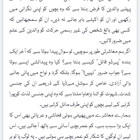
پہلے والدین کا فرض بنتا ہے کہ وہ بچوں کو اپنی نگرانی میں
رکھیں اور ان کو اکیلے باہر جانے نہ دیں۔ ان کو سمجھائیں کہ
کسی بھی بالغ شخص کی غیر رسمی حرکت کو والدین کے علم
میں ضرور لائیں۔
اگر ہم معاشرتی طور پر سوچیں، تو سوال پیدا ہوتا ہے کہ آخر ایک
بندہ ’’پےڈو فائل‘‘ کیسے بنتا ہے؟ کیا وہ پیدائشی ایسے ہوتا
ہے؟ جواب ضرور ’’نہیں!‘‘ ہوگا، بلکہ گرد و نواح میں پائی جانے
والی آزادی، خاص کر سوشل مےڈیا کے ذریعے ان کی جنسی
شدت، شہوت کو اتنا بڑھاوا ملتا ہے کہ وہ اپنی جنسی لذت کو پورا
کرنے کے لیے بچوں کو اپنی طرف مائل کرتے ہیں۔
ہمارے معاشرے میں پھیلی ہوئی فحاشی و عریانی بھی اس کا
ایک بڑا سبب ہے۔ کم عمر بچے آسانی سے ہاتھ آجاتے ہیں۔ اس
لیے ان لوگوں کا شکار کم عمر بچے ہی ہوتے ہیں ۔ یہ لوگ یا تو ہر