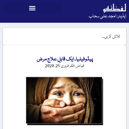
ایڈیٹر: امجد علی سحاب
پیڈوفیلیا، ایک قابلِ علاج مرض
فیاض ظفر
فروری 25, 2020