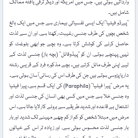
وارداتیں ہوتی ہیں، جس میں امریکہ اور دیگر ترقی یافتہ ممالک
شامل ہیں۔
’’پےڈو فیلیا‘‘ایک ایسی نفسیاتی بیماری ہے جس میں ایک بالغ
شخص بچوں کی طرف جنسی رغیبت رکھتا ہے، اور ان سے لذت
حاصل کرنے کی کوشش کرتا ہے۔ وہ بچے جو ابھی بلوغت کو
نہیں پہنچے ہوتے، ان کو ’’پیڈوفائل‘‘ (بچہ باز) جنسی لذت کے
لیے اپنی طرف مائل کرتے ہیں۔ بچے مذکورہ فرد کے قریبی رشتہ
دار یا پڑوسی ہوتے ہیں جن کی طرف اس کی رسائی آسان ہوتی ہے۔
یہ مرض ’’پیرا فیلیا‘‘ (Paraphila) کی ایک قسم ہے۔ پیرا فیلیا
وہ جنسی خلا ہے جس میں کسی بھی انسان کی جنسی لذت اور
اشتعال بے قاعدہ اور شدید طریقے سے بروئے کار لایا جاتا ہے۔ اس
مرض میں مبتلا شخص کو کم از کم چھے مہینے تک شدید اور بار
بار جنسی لذت محسوس ہوتی ہے، اور زیادہ تر اس کے خیالوں