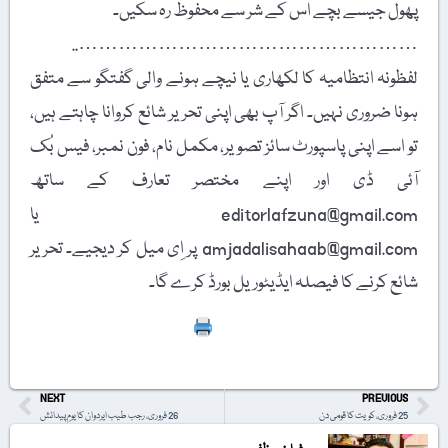
پھول جیسے بچے اس کے شر سے محفوظ رہ سکیں۔
……………………………………………..
لفظونہ انتظامیہ کا لکھاری یا نیچے ہونے والی گفتگو سے متفق
ہونا ضروری نہیں۔ اگر آپ بھی اپنی تحریر شائع کروانا چاہتے ہیں،
تو اسے اپنی پاسپورٹ سائز تصویر، مکمل نام، فون نمبر، فیس بُک
آئی ڈی اور اپنے مختصر تعارف کے ساتھ
editorlafzuna@gmail.com یا
amjadalisahaab@gmail.com پر اِی میل کر دیجیے۔ تحریر
شائع کرنے کا فیصلہ ایڈیٹوریل بورڈ کرے گا۔
Print
NEXT
PREVIOUS
25 فروری، کویت کا قومی دن
26 فروری، رجب طیب ایردوان کا یومِ پیدائش