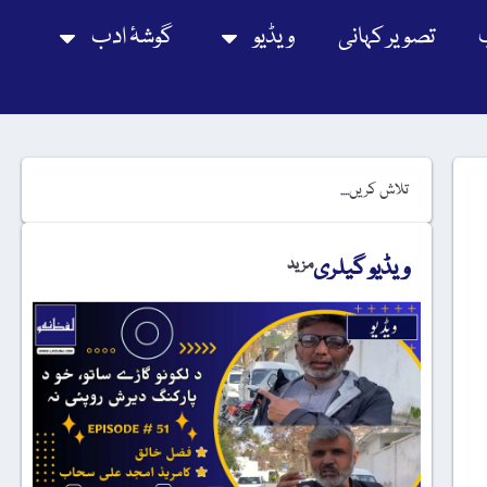
تصویر کہانی
ویڈیو
گوشۂ ادب
ویڈیو گیلری
مزید