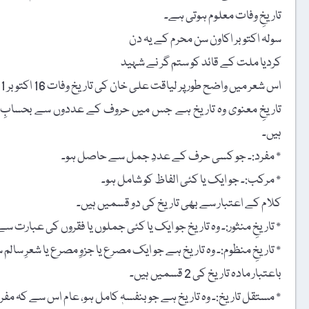
تاریخِ وفات معلوم ہوتی ہے۔
سولہ اکتوبر اکاون سن محرم کے یہ دن
کردیا ملت کے قائد کو ستم گر نے شہید
اس شعر میں واضح طور پر لیاقت علی خان کی تاریخ وفات 16 اکتوبر 1951ء مرقوم ہے۔
تاریخِ معنوی وہ تاریخ ہے جس میں حروف کے عددوں سے بحسابِ جمل
ہیں۔
٭ مفرد:۔ جو کسی حرف کے عددِ جمل سے حاصل ہو۔
٭ مرکب:۔ جو ایک یا کئی الفاظ کو شامل ہو۔
کلام کے اعتبار سے بھی تاریخ کی دو قسمیں ہیں۔
٭ تاریخِ منثور:۔ وہ تاریخ جو ایک یا کئی جملوں یا فقروں کی عبارت 
٭ تاریخِ منظوم:۔ وہ تاریخ ہے جو ایک مصرع یا جزوِ مصرع یا شعرِ سالم 
باعتبار مادہ تاریخ کی 2 قسمیں ہیں۔
٭ مستقل تاریخ:۔ وہ تاریخ ہے جو بنفسہٖ کامل ہو، عام اس سے کہ مفرد 