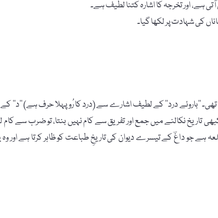
اناں کی شہادت پر لکھا گیا۔
بہ عدد یعنی 1195 بن جاتے ہیں۔جب کبھی تاریخ نکالنے میں جمع اور تفریق سے کام نہیں بنتا، تو ضرب سے کام ل
عہ ہے جو داغؔ کے تیسرے دیوان کی تاریخِ طباعت کو ظاہر کرتا ہے اور وہ ی