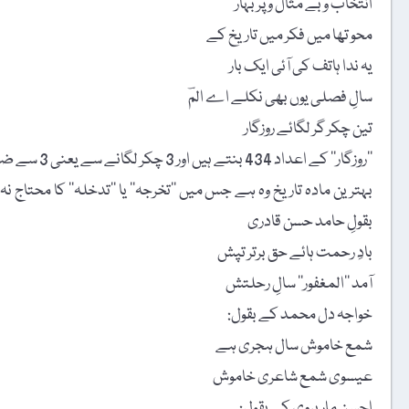
انتخاب و بے مثال و پُربہار
محو تھا میں فکر میں تاریخ کے
یہ ندا ہاتف کی آئی ایک بار
سالِ فصلی یوں بھی نکلے اے المؔ
تین چکر گر لگائے روزگار
’’روزگار‘‘ کے اعداد 434 بنتے ہیں اور 3 چکر لگانے سے یعنی 3 سے ضرب دینے سے 1302 حاصل ہوتے ہیں، اور یہی مطلوبہ سالِ فصلی ہے۔
بہترین مادہ تاریخ وہ ہے جس میں ’’تخرجہ‘‘ یا ’’تدخلہ‘‘ کا محتاج نہ
بقولِ حامد حسن قادری
بادِ رحمت ہائے حق برتر تپش
آمد ’’المغفور‘‘ سالِ رحلتش
خواجہ دل محمد کے بقول:
شمع خاموش سال ہجری ہے
عیسوی شمع شاعری خاموش
احسن مار ہروی کے بقول: