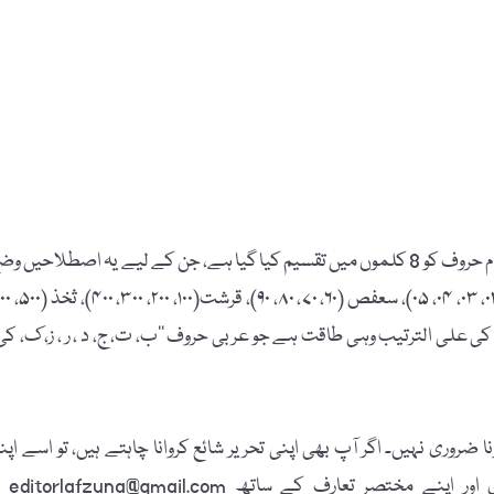
صنعتِ تاریخ بہ حسابِ جمل یا حروفِ ابجد سے نکلتی ہے اور ان تمام حروف کو 8 کلموں میں تقسیم کیا گیا ہے، جن کے لیے یہ اصطلاحیں 
پ ٹ چ ڈ ڑ ز ز گ‘‘ کی علی الترتیب وہی طاقت ہے جو عربی حروف ’’ب، ت، ج، د ، ر ، ز، ک، کی
 ضروری نہیں۔ اگر آپ بھی اپنی تحریر شائع کروانا چاہتے ہیں، تو اسے اپن
پاسپورٹ سائز تصویر، مکمل نام، فون نمبر، فیس بُک