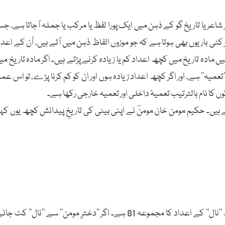
شاعر یا تاریخ گو کے ذہن میں ایک پورا لفظ یا مرکب یا جملہ آجاتا ہے، ج
اریوں بھی ہوتا ہے کہ جو موزوں الفاظ ذہن میں آتے ہیں، اُن کے اعدا
مادہ تاریخ میں کچھ اعداد کم یا زیادہ کرنے پڑتے ہیں۔ اگر مادہ تاریخ می
 ’’تعمیہ‘‘ ہے، اور اگر کچھ اعداد زیادہ ہوں اور ان کو کم کرنا پڑے، تو اس عم
 کا نام بالترتیب تعمیۂ داخلی اور تعمیہ خارجی رکھا ہے۔
ہیں۔ حکیم مومن خان مومنؔ نے اپنی بیٹی کی تاریخِ پیدائش کچھ یوں کہ
’’دخترِ مومن‘‘ کے عدد 1340 ہوتے ہیں، اور مطلوبہ 1259 تھے۔ لفظ ’’نال‘‘ کے اعداد کا مجموعہ 81 ہے۔ اگر ’’دخترِ مومن‘‘ سے ’’نال‘‘ کٹ 