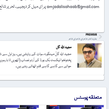
amjadalisahaab@gmail.com پر اِی میل کر دیجیے۔ تحریر شائع کرنے کا فیصلہ ایڈیٹوریل بورڈ کرے گا۔
t
PREVIOUS
جاوید اختر، شاعر ابنِ شاعر ابنِ شاعر
مجید اللہ گل
مجید اللہ گلؔ مینگورہ سوات کے رہایشی ہیں۔ روزِ اول سے 
پختونخوا ٹیکسٹ بُک بورڈ کے اُردو نصاب (آٹھویں تا ب
حوالے سے گاہے گاہے قلم اٹھاتے رہتے ہیں۔
متعلقہ پوسٹس