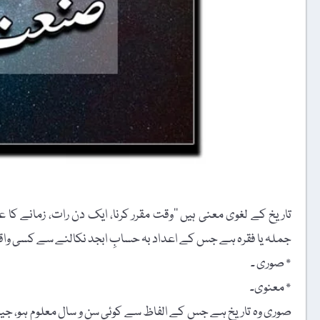
تاریخ کے لغوی معنی ہیں ’’وقت مقرر کرنا، ایک دن رات، زمانے کا ع
جملہ یا فقرہ ہے جس کے اعداد بہ حسابِ ابجد نکالنے سے کسی واقع
٭ صوری ۔
٭ معنوی۔
صوری وہ تاریخ ہے جس کے الفاظ سے کوئی سن و سال معلوم ہو، جیس