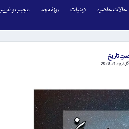
حالات حاضرہ
دینیات
روزنامچہ
عجیب و غریب
تِ تاریخ
 گل
فروری 21, 2020