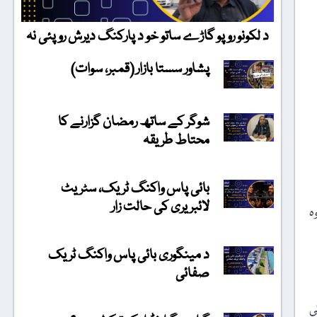
د لکونو روپو گاڑے ساتو خو د پارکنگ دیرش روپئی نہ
پشاور سستا بازار (قمبر، سوات)
شوگر کے ساتھ رمضان گزارنے کا
محتاط طریقہ
بائی پاس واکنگ ٹریک، سٹریٹ
لائبریری کی حالت زار
ہ
د مینگوری بائی پاس واکنگ ٹریک
صفائی
ی