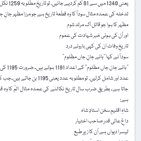
یعنی 1340 میں سے 81 کم کردیے جائیں، تو تاریخِ مطلوبہ 1259 نکل آتی ہے، اور تخرجہ کا اشارہ کتنا لطیف ہے۔
تدخلہ کی عمدہ مثال سوداؔ کا وہ قطعۂ تاریخ ہے جو مرزا مظہر جانِ ج
مظہر کا ہوا جو قاتل اک مرتد شوم
اور اُن کی ہوئی خبر شہادت کی عموم
تاریخِ وفات ان کی کہی باروئے درد
سوداؔ نے کہا ’’ہائے جانِ جاں مظلوم‘‘
عدد اور شامل کرلیں، تو مطلو
جاتا ہے۔ بطریقِ ضرب سالِ تاریخ نکالنے کی عمدہ مثال المؔ کا وہ قل
ہے:
شاہِ اقلیمِ سخن استادِ شاہ
داغِ عالی قدرِ صاحب اختیار
تیسرا دیواں ہے اُن کا زیرِ طبع