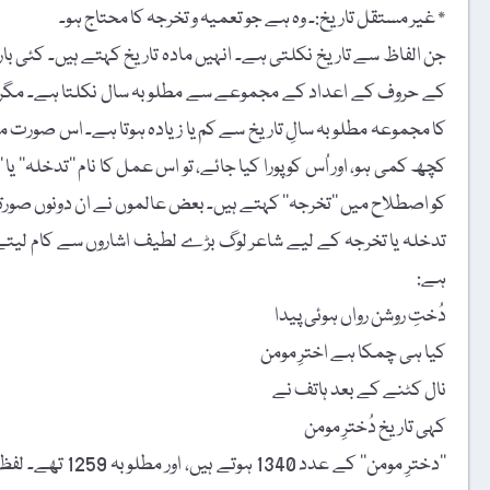
٭ غیر مستقل تاریخ:۔ وہ ہے جو تعمیہ و تخرجہ کا محتاج ہو۔
جن الفاظ سے تاریخ نکلتی ہے۔ انہیں مادہ تاریخ کہتے ہیں۔ کئی بار 
کے حروف کے اعداد کے مجموعے سے مطلوبہ سال نکلتا ہے۔ مگر کئی ب
کا مجموعہ مطلوبہ سالِ تاریخ سے کم یا زیادہ ہوتا ہے۔ اس صورت میں 
کچھ کمی ہو، اور اُس کو پورا کیا جائے، تو اس عمل کا نام ’’تدخلہ‘‘ یا
کو اصطلاح میں ’’تخرجہ‘‘ کہتے ہیں۔ بعض عالموں نے ان دونوں صورتوں
تدخلہ یا تخرجہ کے لیے شاعر لوگ بڑے لطیف اشاروں سے کام لیتے 
ہے:
دُختِ روشن رواں ہوئی پیدا
کیا ہی چمکا ہے اخترِ مومن
نال کٹنے کے بعد ہاتف نے
کہی تاریخ دُخترِ مومن