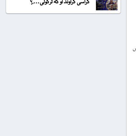
گراسی گراونڈ او کہ ترکولی….؟
ں