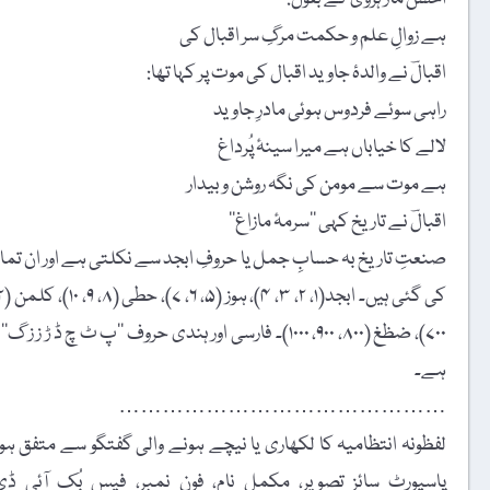
ہے زوالِ علم و حکمت مرگِ سر اقبال کی
اقبالؔ نے والدۂ جاوید اقبال کی موت پر کہا تھا:
راہی سوئے فردوس ہوئی مادرِ جاوید
لالے کا خیاباں ہے میرا سینۂ پُرداغ
ہے موت سے مومن کی نگہ روشن و بیدار
اقبالؔ نے تاریخ کہی ’’سرمۂ مازاغ‘‘
۷۰۰)، ضظغ (۸۰۰، ۹۰۰، ۱۰۰۰)۔ فارسی اور ہندی حروف ’’
ہے۔
………………………………………
لفظونہ انتظامیہ کا لکھاری یا نیچے ہونے والی گفتگو سے متفق ہونا