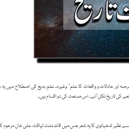
رصہ اور حادثات و واقعات کا علم‘‘ وغیرہ۔ علمِ بدیع کی اصطلاح میں یہ و
ے کی تاریخ نکل آئے۔ اس صنعت کی دو اقسام ہیں۔
ے نظیر لدھیانوی کا یہ شعر جس میں قائدِ ملت لیاقت علی خان مرحوم ک