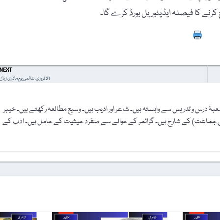
Prin
NEXT
21 فروری، عالمی یومِ مادری زبان
شعبۂ درس و تدریس سے وابستہ ہیں۔ شاعر اور ادیب ہیں۔ وسیع مطالعہ رکھتے ہیں۔ خیبر
ارہویں جماعت) کے شارح ہیں۔ گرائمر کے حوالے سے منفرد حیثیت کے حامل ہیں۔ ادب کے