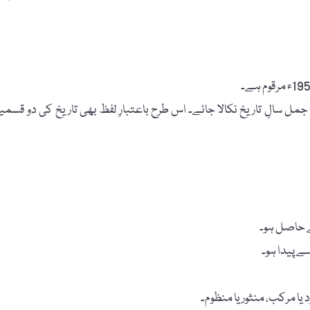
 سالِ تاریخ نکالا جائے۔ اس طرح باعتبارِ لفظ بھی تاریخ کی دو قسمی
سے حاصل ہو۔
سے پیدا ہو۔
یا مرکب، منثور یا منظوم۔