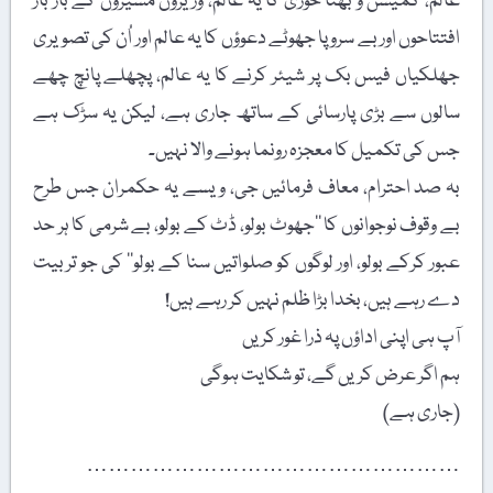
عالم، کمیشن و بھتا خوری کا یہ عالم، وزیروں مشیروں کے بار بار
افتتاحوں اور بے سرو پا جھوٹے دعوؤں کا یہ عالم اور اُن کی تصویری
جھلکیاں فیس بک پر شیئر کرنے کا یہ عالم، پچھلے پانچ چھے
سالوں سے بڑی پارسائی کے ساتھ جاری ہے، لیکن یہ سڑک ہے
جس کی تکمیل کا معجزہ رونما ہونے والا نہیں۔
بہ صد احترام، معاف فرمائیں جی، ویسے یہ حکمران جس طرح
بے وقوف نوجوانوں کا ’’جھوٹ بولو، ڈٹ کے بولو، بے شرمی کا ہر حد
عبور کرکے بولو، اور لوگوں کو صلواتیں سنا کے بولو‘‘ کی جو تربیت
دے رہے ہیں، بخدا بڑا ظلم نہیں کر رہے ہیں!
آپ ہی اپنی اداؤں پہ ذرا غور کر یں
ہم اگر عرض کریں گے، تو شکایت ہوگی
(جاری ہے)
……………………………………………