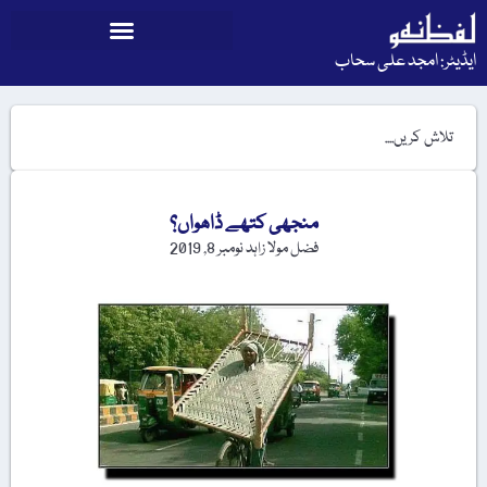
ایڈیٹر: امجد علی سحاب
منجھی کتھے ڈاھواں؟
فضل مولا زاہد
نومبر 8, 2019