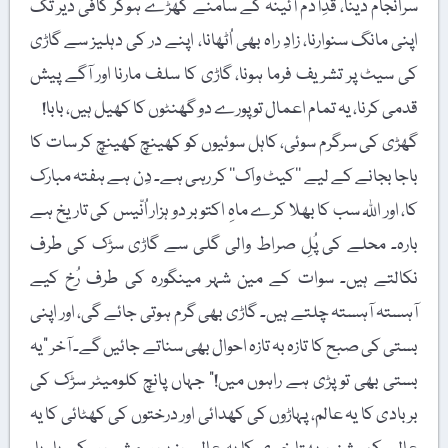
سرانجام دینا، قدِآدم آئینہ کے سامنے کھڑے ہوکر کافی دیر تک
اپنی مانگ سنوارنا، زادِ راہ بھی اُٹھانا، اپنے در کی دہلیز سے گاڑی
کی سیٹ پر تشریف فرما ہونا، گاڑی کا سلف مارنا اور آگے پیش
قدمی کرنا، یہ تمام اعمال تو پورے دو گھنٹوں کا کھیل ہیں، بابا!
گھڑی کی سرگرم سوئی، کاہل سوئیوں کو کھینچ کھینچ کر سات کا
باجا بجانے کے لیے ’’کیٹ واک‘‘ کر رہی ہے۔ دِن ہے ہفتہ مبارک
کا، اور اللہ سب کا بھلا کرے ماہِ اکتوبر دو ہزار اُنّیس کی تاریخ ہے
بارہ۔ محلے کی پُلِ صراط والی گلی سے گاڑی سڑک کی طرف
نکالتے ہیں۔ سوات کے مین شہر مینگورہ کی طرف رُخ کیے
آہستہ آہستہ چلتے ہیں۔ گاڑی بھی گرم ہوتی جائے گی، اور اپنی
بستی کی صبح کا تازہ بہ تازہ احوال بھی سناتے جائیں گے۔ آخر "یہ
بستی بھی تو پڑی ہے راہوں میں!” جہاں پانچ کلومیٹر سڑک کی
بربادی کا یہ عالم، پہاڑوں کی کھدائی اور درختوں کی کھٹائی کا یہ