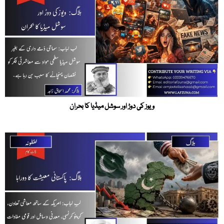
ویوز کی دوڑ اور سوشل میڈیا کا بحران