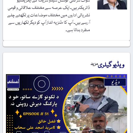
سوات شرکتی کونسل سیدو شریف کے ایگزیکٹیو
ڈائریکٹر ہیں۔ ایک عرصہ سے مختلف علاقائی و قومی
نشریاتی اداروں میں مختلف موضاعات پر لکھتے چلے
آ رہے ہیں۔ آپ کا طنزیہ انداز آپ کو دیگر لکھاریوں سے
منفرد بناتا ہے۔
ویڈیو گیلری
مزید