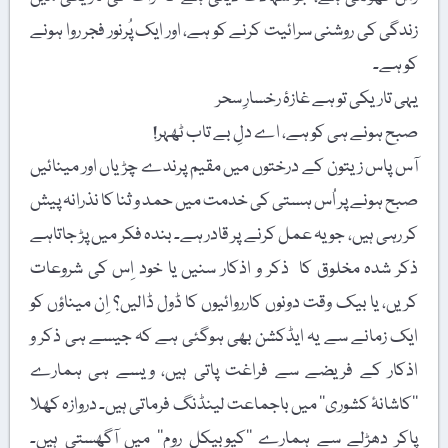
زندگی کی روشنی سرائیت کرنے کو ہے، اور ایک پُرنور فجر روا ہونے
کو ہے۔
یہی تاریکی تو ہے غازۂ رخسارِ سحر
صبح ہونے ہی کو ہے، اے دلِ بے تاب ٹھہر!
آس پاس زیتون کے درختوں میں مقیم پرندے چڑیاں اور مینائیں
صبح ہونے پر اُس ہستی کی خدمت میں حمد و ثنا کا نذرانہ پیش
کر رہی ہیں، جو یہ عمل کرنے پر قادر ہے۔ بندہ فکر میں پڑ جاتاہے
ذکر شدہ مخلوق کا ذکر و اذکار سنیں یا خود اِس کی شروعات
کریں، یا بیک وقت دونوں کارروائیوں کا ڈول ڈالیں؟ اِن میناؤں کو
ایک زمانے سے یہ ایڈکشن بھی ہوگئی ہے کہ جیسے ہی ذکر و
اذکار کے فریضے سے فراغت پاتی ہیں، ویسے ہی ہمارے
’’کاشانۂ کشوری‘‘ میں باجماعت لینڈنگ فرماتی ہیں۔ دروازہ کھلا
پاکر دھڑلے سے ہمارے ’’کیوبیکل روم‘‘ میں آگھستی ہیں۔