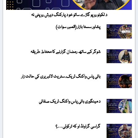
د لکونو روپو گاڑے ساتو خو د پارکنگ دیرش روپئی نہ
پشاور سستا بازار (قمبر، سوات)
شوگر کے ساتھ رمضان گزارنے کا محتاط طریقہ
بائی پاس واکنگ ٹریک، سٹریٹ لائبریری کی حالت زار
د مینگوری بائی پاس واکنگ ٹریک صفائی
گراسی گراونڈ او کہ ترکولی….؟