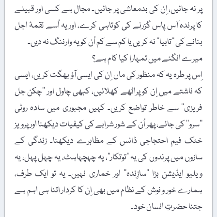
پر نہ جائیں، اِن کی بدمعاشی پر جائیں۔ مجال ہے کسی اور قبیلے
کا پرندہ آس پاس گزرنے کی کوتاہی کرے، اور یہ اُسے لقمۂ اجل
بنانے کی ’’تابیا‘‘ نہ کریں یا کم سے کم اُن کو یہ وارننگ نہ دیں۔
میرے انگنے میں تمہارا کیا کام ہے؟
اِس پر طرہ یہ کہ منظور کی ماں اِن کی ایسی آؤ بھگت کریں، ایسی
کہ ناشتے میں اِن کو پراٹھے کھلائیں، کبھی چاول اور ’’چکن جل
فریزی‘‘ سے خاطر تواضع کریں۔ کہیں مجبوری میں سادہ روٹی
’’سرو‘‘ کی جائے، پھر اُن کے شور شرابے کی کیفیات دیکھنا اور پرویز
خٹک فیم احتجاجی ڈانس کے مظاہرے دیکھنا۔ زندگی کے
سازوں میں پرندوں کی یہ "توتکار”، یہ چہچہاہٹ، یہ چہل پہل، یہ
ویلیو ایڈیشن بڑا ’’سازِندہ‘‘ اور خماری نہیں۔ یہ تو ایک طرف،
ہمارے خور و نوش کے نظام میں بھی اِن کا کردار اتنا ہی اہم ہے
جتنا حضرتِ انسان خود۔