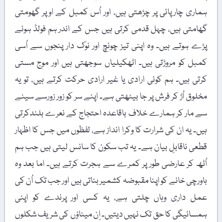
ہماری چارپائی پر چڑھتی ہیں، اور اُس کمبل کے اوپر گھومتی
گھامتی ہیں، چہل قدمی کرتی ہیں جس کے اندر ہم فولڈ ہوئے
پڑے ہوتے ہیں۔ وہ اپنی تیز چونچ اور نوک دار پنجوں سے اُسی
کمبل کو مروڑتی ہیں۔ اٹھکیلیاں سوجھتی ہیں اور موج مستی
کرتی ہیں۔ ہم کوئی ارادی یا غیر ارادی حرکت کرتے ہیں، تو یہ
مخلوق اُڑ کر فرش پر جا بیٹھتی ہے۔ اپنے سر کو زور زورسے سینے
سے مار کر ہمارے خلاف باقاعدہ احتجاج کے نعرے بلندکرتی
ہیں۔ یہ ان کی شرارت کا وکرا انداز ہے، لفظوں میں جس کا اظہار
قطعی ناقابلِ بیان ہے۔ یہ تب سکون کا سانس لیتی ہیں جب ہم
اُٹھ کر عارضی طور پر کمرے سے ہجرت کرتے ہیں۔ اما بعد وہ
باورچی خانے کو اپنا مقبوضہ کشمیر بناتی ہیں اور جب تک اُن کی
عمل داری وہاں چلتی ہے، یہ کسی اور پرندے کو اپنی
ہمسائیگی کا حق تک نہیں دیتیں۔ اِن میناؤں کی شریف شکلوں