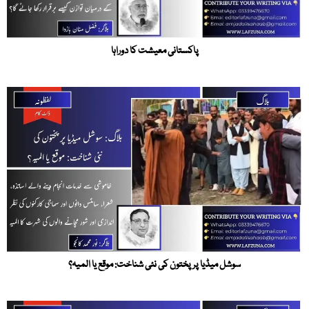
پاکستانی معیشت کا دوراہا
سوشل میڈیا پر پختون کی نئی شناخت: موقع یا المیہ؟