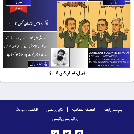
اصل نقصان کس کا…؟
ہم سے رابطہ
لفظونہ انتظامیہ
کاپی رائٹس
قواعد و ضوابط
پرائیویسی پالیسی