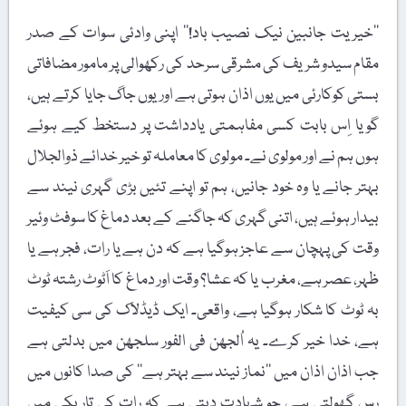
’’خیریت جانبین نیک نصیب باد!‘‘ اپنی وادئی سوات کے صدر
مقام سیدو شریف کی مشرقی سرحد کی رکھوالی پر مامور مضافاتی
بستی کوکارئی میں یوں اذان ہوتی ہے اور یوں جاگ جایا کرتے ہیں،
گویا اِس بابت کسی مفاہمتی یادداشت پر دستخط کیے ہوئے
ہوں ہم نے اور مولوی نے۔ مولوی کا معاملہ تو خیر خدائے ذوالجلال
بہتر جانے یا وہ خود جانیں، ہم تو اپنے تئیں بڑی گہری نیند سے
بیدار ہوئے ہیں، اتنی گہری کہ جاگنے کے بعد دماغ کا سوفٹ وئیر
وقت کی پہچان سے عاجز ہوگیا ہے کہ دن ہے یا رات، فجر ہے یا
ظہر، عصر ہے، مغرب یا کہ عشا؟ وقت اور دماغ کا اَٹوٹ رشتہ ٹوٹ
بہ ٹوٹ کا شکار ہوگیا ہے، واقعی۔ ایک ڈیڈلاک کی سی کیفیت
ہے، خدا خیر کرے۔ یہ اُلجھن فی الفور سلجھن میں بدلتی ہے
جب اذان اذان میں ’’نماز نیند سے بہتر ہے‘‘ کی صدا کانوں میں
رس گھولتی ہے، جو شہادت دیتی ہے کہ رات کی تاریکی میں