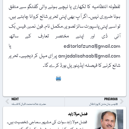
لفظونہ انتظامیہ کا لکھاری یا نیچے ہونے والی گفتگو سے متفق
ہونا ضروری نہیں۔ اگر آپ بھی اپنی تحریر شائع کروانا چاہتے ہیں،
تو اسے اپنی پاسپورٹ سائز تصویر، مکمل نام، فون نمبر، فیس بُک
آئی ڈی اور اپنے مختصر تعارف کے ساتھ
editorlafzuna@gmail.com یا
amjadalisahaab@gmail.com پر اِی میل کر دیجیے۔ تحریر
شائع کرنے کا فیصلہ ایڈیٹوریل بورڈ کرے گا۔
Print
NEXT
PREVIOUS
8 نومبر، جان ملٹن کا یومِ انتقال
حضرتِ علامہ محمد اقبال کا فلسفہ
فضل مولا زاہد
فضل مولا زاہد سوات کی مشہور سماجی شخصیت ہیں۔