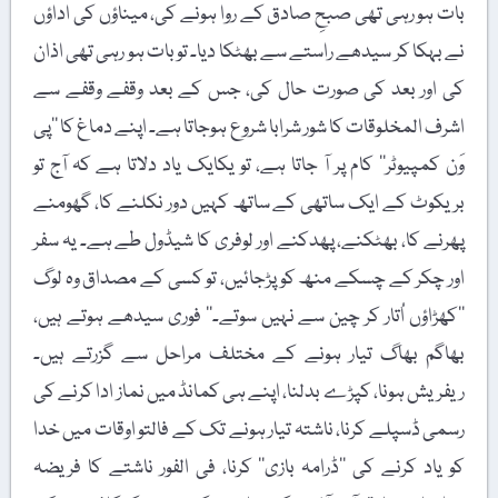
بات ہو رہی تھی صبحِ صادق کے روا ہونے کی، میناؤں کی اداؤں
نے بہکا کر سیدھے راستے سے بھٹکا دیا۔ تو بات ہو رہی تھی اذان
کی اور بعد کی صورت حال کی، جس کے بعد وقفے وقفے سے
اشرف المخلوقات کا شور شرابا شروع ہوجاتا ہے۔ اپنے دماغ کا ’’پی
وَن کمپیوٹر‘‘ کام پر آ جاتا ہے، تو یکایک یاد دلاتا ہے کہ آج تو
بریکوٹ کے ایک ساتھی کے ساتھ کہیں دور نکلنے کا، گھومنے
پھرنے کا، بھٹکنے، پھدکنے اور لوفری کا شیڈول طے ہے۔ یہ سفر
اور چکر کے چسکے منھ کو پڑجائیں، تو کسی کے مصداق وہ لوگ
’’کھڑاؤں اُتار کر چین سے نہیں سوتے۔‘‘ فوری سیدھے ہوتے ہیں،
بھاگم بھاگ تیار ہونے کے مختلف مراحل سے گزرتے ہیں۔
ریفریش ہونا، کپڑے بدلنا، اپنے ہی کمانڈ میں نماز ادا کرنے کی
رسمی ڈسپلے کرنا، ناشتہ تیار ہونے تک کے فالتو اوقات میں خدا
کو یاد کرنے کی ’’ڈرامہ بازی‘‘ کرنا، فی الفور ناشتے کا فریضہ