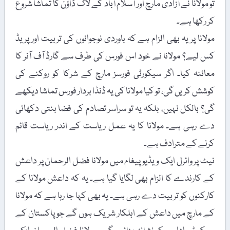
تو مولانا نے آزادی مارچ اور آسلام آباد کے لاک ڈاؤن کا تماشا شروع
کر رکھا ہے۔
مولانا پر یہ بھی الزام ہے کہ باوردی نوجوانوں کی تربیت اور پریڈ
کس لیے؟ مولانا نے خود اس فورس کی طرف سے گارڈ آف آنر کا
معائنہ کیا۔ اگر سیکورٹی فورسز مارچ کے شرکا کو روکنے کی
کوشش کریں گی، تو کیا مولانا کی یہ ڈنڈا بردار فورس تماشا دیکھے
گی؟ بالکل نہیں، بلکہ یہ تو سراسر تصادم کی فضا بنتی دکھائی
دے رہی ہے۔ مولانا کا یہ عمل ریاست کے اندر ریاست قائم
کرنے کے مترادف ہے۔
نیٹ پر وائرل ایک ویڈیو پیغام میں مولانا فضل الرحمان پر داعش
کے کارندے کا الزام بھی لگایا گیا ہے۔ یہ کہ داعش مولانا کے
کارکنوں کو تربیت دے رہی ہے۔ یہ بھی کہا جا رہا ہے کہ مولانا
کے مارچ میں داعش کے اہلکار شریک ہوں گے جو پاکستان کے