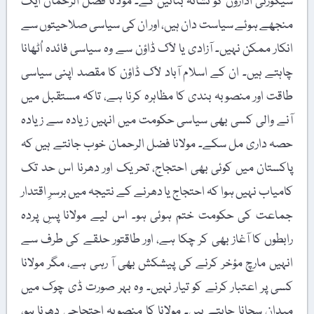
سیکورٹی اداروں کو نشانہ بنائیں گے۔ مولانا فضل الرحمان ایک
منجھے ہوئے سیاست دان ہیں، اور ان کی سیاسی صلاحیتوں سے
انکار ممکن نہیں۔ آزادی یا لاک ڈاؤن سے وہ سیاسی فائدہ اُٹھانا
چاہتے ہیں۔ ان کے اسلام آباد لاک ڈاؤن کا مقصد اپنی سیاسی
طاقت اور منصوبہ بندی کا مظاہرہ کرنا ہے، تاکہ مستقبل میں
آنے والی کسی بھی سیاسی حکومت میں انہیں زیادہ سے زیادہ
حصہ داری مل سکے۔ مولانا فضل الرحمان خوب جانتے ہیں کہ
پاکستان میں کوئی بھی احتجاج، تحریک اور دھرنا اس حد تک
کامیاب نہیں ہوا کہ احتجاج یا دھرنے کے نتیجہ میں برسرِ اقتدار
جماعت کی حکومت ختم ہوئی ہو۔ اس لیے مولانا پسِ پردہ
رابطوں کا آغاز بھی کر چکا ہے، اور طاقتور حلقے کی طرف سے
انہیں مارچ مؤخر کرنے کی پیشکش بھی آ رہی ہے، مگر مولانا
کسی پر اعتبار کرنے کو تیار نہیں۔ وہ بہر صورت ڈی چوک میں
میدان سجانا چاہتے ہیں۔ مولانا کا منصوبہ احتجاجی دھرنا ہو،