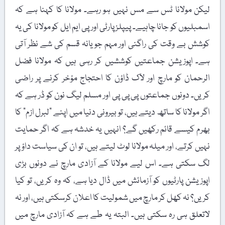
لیکن مولانا ٹس سے مس نہیں ہو رہے۔ مولانا کا کہنا ہے کہ
اسمبلیوں کو جانا چاہیے۔ پیپلز پارٹی اور پی ایم ایل کو مولانا کی یہ
کوشش بے وقت کی راگنی اور مہم جویانہ قسم کی شے نظر آتی
ہے۔ اپوزیشن جماعتیں کوششیں کر رہی ہیں کہ مولانا فضل
الرحمان کو مارچ اور لاک ڈاؤن کا احتجاج مؤخر کرنے پر راضی
کریں۔ دونوں جماعتوں پی پی پی اور مسلم لیگ نون کو ڈر ہے کہ
اگر مولانا کا ساتھ دیتے ہیں، تو بیرونی دنیا میں اپنے "لبرل ازم” کا
بھرم کیسے قائم رکھیں گے؟ انہیں یہ خدشہ ہے کہ اگر حمایت
نہیں کرتے، اور میلہ مولانا لوٹ لیتے ہیں، تو ان کی سیاست داؤ پر
لگ سکتی ہے۔ اس لیے مولانا کے آزادی مارچ نے دونوں بڑی
اپوزیشن پارٹیوں کو آزمائش میں ڈال دیا ہے، کہ وہ کریں، تو کیا
کریں؟ نہ کھل کر مارچ میں شمولیت کا اعلان کرسکتی ہیں، اور نہ
لاتعلق ہی رہ سکتی ہیں۔ البتہ یہ طے ہے کہ آزادی مارچ میں