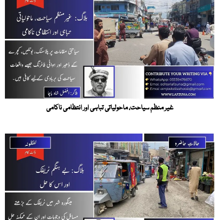
غیر منظم سیاحت، ماحولیاتی تباہی اور انتظامی ناکامی