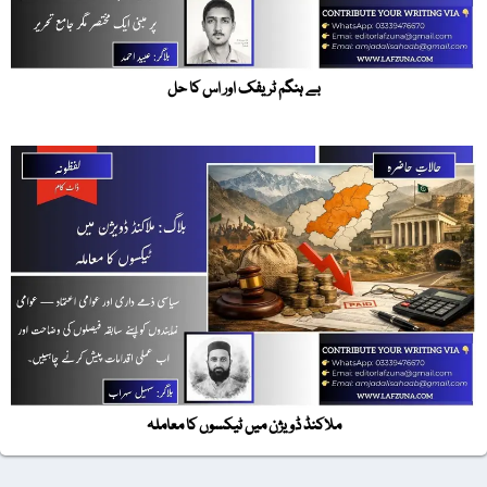
بے ہنگم ٹریفک اور اس کا حل
ملاکنڈ ڈویژن میں ٹیکسوں کا معاملہ