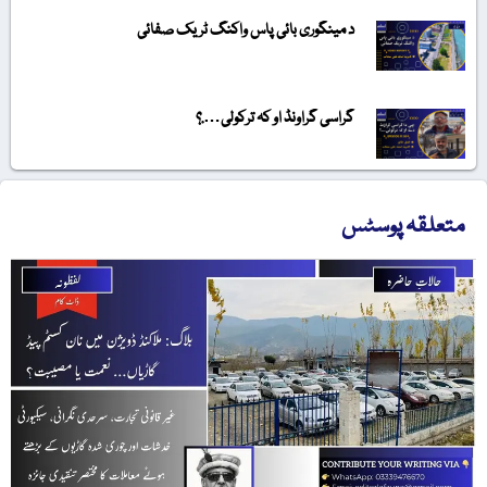
د مینگوری بائی پاس واکنگ ٹریک صفائی
گراسی گراونڈ او کہ ترکولی….؟
متعلقہ پوسٹس