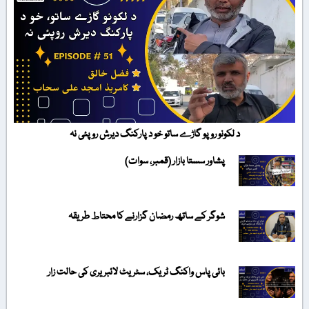
د لکونو روپو گاڑے ساتو خو د پارکنگ دیرش روپئی نہ
پشاور سستا بازار (قمبر، سوات)
شوگر کے ساتھ رمضان گزارنے کا محتاط طریقہ
بائی پاس واکنگ ٹریک، سٹریٹ لائبریری کی حالت زار