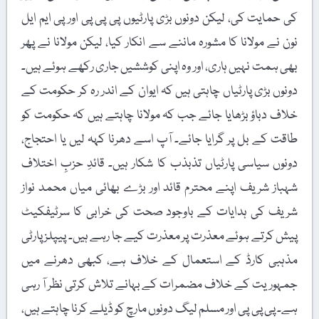
کی حمایت کی، لیکن دونوں بڑی پارٹیوں پی پی پی اور پی ایم ایل
نون نے مولانا کا مشورہ ماننے سے انکار کیا، لیکن مولانا نے پھر
بھی ہمت نہیں ہاری، اور وہ اپنی کوششیں جاری رکھے ہوئے ہیں۔
دونوں بڑی پارٹیاں چاہتی ہیں کہ ایوان کے اندر رہ کر حکومت کے
خلاف دباؤ بڑھایا جائے جب کہ مولانا چاہتے ہیں کہ حکومت کو
طاقت کے بل پر گرایا جائے۔ آپ اسے دھرنا کہہ لیں یا احتجاج،
دونوں سیاسی پارٹیاں تذبذب کا شکار ہیں۔ قائدِ حزبِ اختلاف
شہباز شریف اپنے محترم قائد اور بڑے بھائی میاں محمد نواز
شریف کی ہدایات کے باوجود صحت کی خرابی کا سرٹیفکیٹ
پیش کرتے ہوئے معذرت پر معذرت کیے جا رہے ہیں۔ پیپلز پارٹی
مذہبی کارڈ کے استعمال کے خلاف ہے، کبھی دھرنے میں
جمہوریت کے خلاف مضمرات کے بہانے تلاش کرتی نظر آ رہی
ہے۔ پی پی پی اور مسلم لیگ دونوں مارچ کو ڈیلے کرنا چاہتے ہیں،