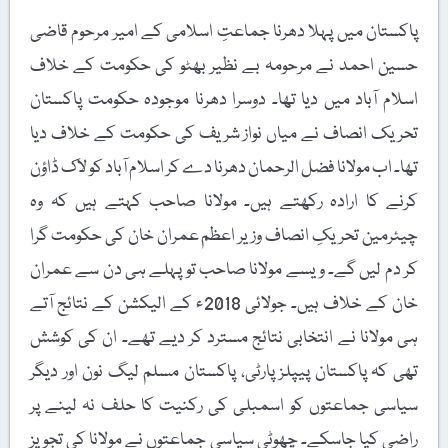
پاکستان میں پہلا دھرنا جماعتِ اسلامی کے امیر مرحوم قاضی
حسین احمد نے مرحومہ بے نظیر بھٹو کی حکومت کے خلاف
اسلام آباد میں دیا تھا۔ دوسرا دھرنا موجودہ حکومت پاکستان
تحریک انصاف نے میاں نواز شریف کی حکومت کے خلاف دیا
تھا۔ اب مولانا فضل الرحمان دھرنا دے کر اسلام آباد کو لاک ڈاؤن
کرنے کا ارادہ رکھتے ہیں۔ مولانا صاحب کہتے ہیں کہ وہ
چیئرمین تحریکِ انصاف وزیر اعظم عمران خان کی حکومت گرا
کر دم لیں گے۔ ویسے مولانا صاحب تو پہلے ہی دن سے عمران
خان کے خلاف ہیں۔ جولائی 2018ء کے الیکشن کے نتائج آتے
ہی مولانا نے انتخابی نتائج مسترد کر دیے تھے۔ ان کی کوشش
تھی کہ پاکستان پیپلز پارٹی، پاکستان مسلم لیگ نون اور دیگر
سیاسی جماعتوں کو اسمبلی کی رکنیت کا حلف نہ لینے پر
راضی کیا جاسکے۔ چھوٹی سیاسی جماعتوں نے مولانا کی تجویز