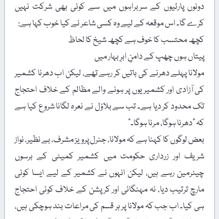
دونوں پارٹیوں کے سربراہوں میں سے کوئی بھی شرکت نہیں
کرے گا۔ اس موقعہ کے لیے وہ کسی شاعر نے کیا خوب کہا ہے:
کچھ محتسب کا خوف ہے کچھ شیخ کا لحاظ
پیتاں ہوں چھپ کے دامنِ ابرِ بہار میں
مولانا پہلے دھرنے کی باتیں کر رہے تھے، لیکن اب دھرنا کشمیر
کی آزادی اور کشمیریوں پر ہونے والے مظالم کے خلاف احتجاج
تک محدود کر دیا ہے۔ تب سے بلاؤل نے نعرہ لگانا شروع کیا ہے
کہ "دھرنا ہوگا، مرنا ہوگا۔”
بعض لوگوں کا کہنا ہے کہ مولانا، جنرل پرویز مشرف، بے نظیر، نواز
شریف اور زرداری حکومت میں کشمیر کمیٹی کے برسوں
چیئرمین رہے ہیں، لیکن انہوں نے کشمیر کے لیے ایسا کوئی
مارچ ترتیب دیا، نہ مہنگائی اور کرپشن کے خلاف کوئی احتجاج
ہی کیا۔ اب جب کہ مولانا پر ہر قسم کی مراعات بند ہوچکی ہیں،