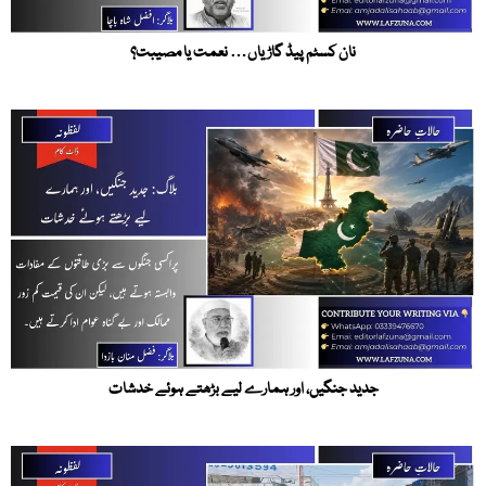
نان کسٹم پیڈ گاڑیاں… نعمت یا مصیبت؟
جدید جنگیں، اور ہمارے لیے بڑھتے ہوئے خدشات