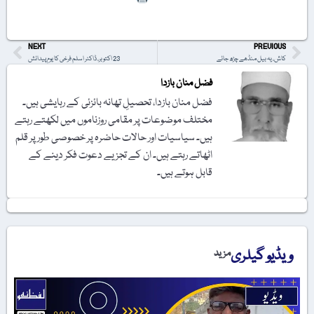
NEXT
PREVIOUS
کاش، یہ بیل منڈھے چڑھ جائے
23 اکتوبر، ڈاکٹر اسلم فرخی کا یومِ پیدائش
فضل منان بازدا
فضل منان بازدا، تحصیلِ تھانہ بائزئی کے رہایشی ہیں۔
مختلف موضوعات پر مقامی روزناموں میں لکھتے رہتے
ہیں۔ سیاسیات اور حالات حاضرہ پر خصوصی طور پر قلم
اٹھاتے رہتے ہیں۔ ان کے تجزیے دعوت فکر دینے کے
قابل ہوتے ہیں۔
ویڈیو گیلری
مزید