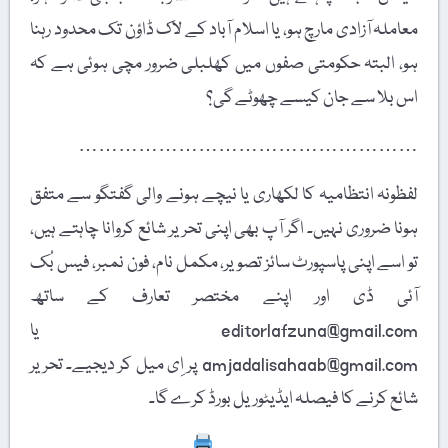
معاملہ آزادی مارچ ہو، یا اسلام آباد کے لاک ڈاؤن تک محدود رہنا
ہو، البتہ حکومتی صفوں میں کھلبلی ضرور مچی ہوئی ہے کہ
اس بلا سے جان کیسے چھوٹے گی؟
……………………………………………
لفظونہ انتظامیہ کا لکھاری یا نیچے ہونے والی گفتگو سے متفق
ہونا ضروری نہیں۔ اگر آپ بھی اپنی تحریر شائع کروانا چاہتے ہیں،
تو اسے اپنی پاسپورٹ سائز تصویر، مکمل نام، فون نمبر، فیس بُک
آئی ڈی اور اپنے مختصر تعارف کے ساتھ
editorlafzuna@gmail.com یا
amjadalisahaab@gmail.com پر اِی میل کر دیجیے۔ تحریر
شائع کرنے کا فیصلہ ایڈیٹوریل بورڈ کرے گا۔
Print