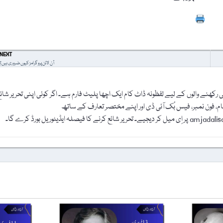
Prin
NEXT
آن لائن پروگرامز کیوں ضروری ہیں؟
رکھنے والوں کے لیے لفظونہ ڈاٹ کام ایک اچھا پلیٹ فارم ہے۔ اگر کوئی اپنی تحریر شائ
نام، فون نمبر، فیس بُک آئی ڈی اور اپنے مختصر تعارف کے ساتھ