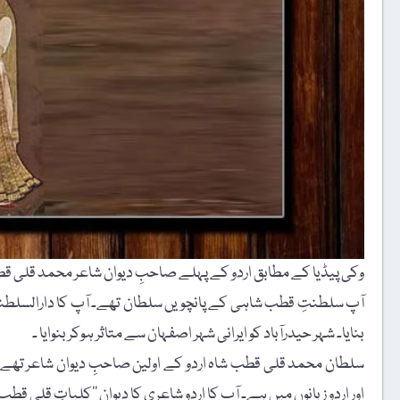
وکی پیڈیا کے مطابق اردو کے پہلے صاحبِ دیوان شاعر محمد قلی قطب شاہ 11 جنوری 1612ء کو وف
آپ سلطنتِ قطب شاہی کے پانچویں سلطان تھے۔ آپ کا دارالسلطنت 
بنایا۔ شہر حیدرآباد کو ایرانی شہر اصفہان سے متاثر ہوکر بنوایا ۔
سلطان محمد قلی قطب شاہ اردو کے اولین صاحبِ دیوان شاعر تھے۔ آپ
اور اردو زبانوں میں ہے۔ آپ کا اردو شاعری کا دیوان ’’کلیاتِ قلی قطب