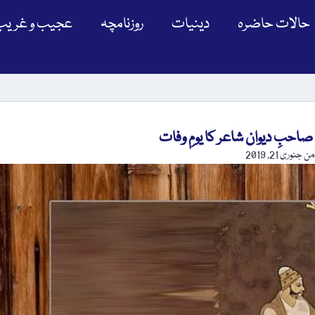
حالات حاضرہ
دینیات
روزنامچہ
عجیب و غریب
من
جنوری 21, 2019