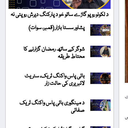
د لکونو روپو گاڑے ساتو خو د پارکنگ دیرش روپئی نہ
پشاور سستا بازار (قمبر، سوات)
شوگر کے ساتھ رمضان گزارنے کا
محتاط طریقہ
بائی پاس واکنگ ٹریک، سٹریٹ
لائبریری کی حالت زار
ت
د مینگوری بائی پاس واکنگ ٹریک
صفائی
ی