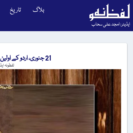
بلاگ
تاریخ
ایڈیٹر: امجد علی سحاب
21 جنوری، اردو کے اولین صاحبِ دیوان شاعر کا یومِ وفات
لفظونہ ایڈ