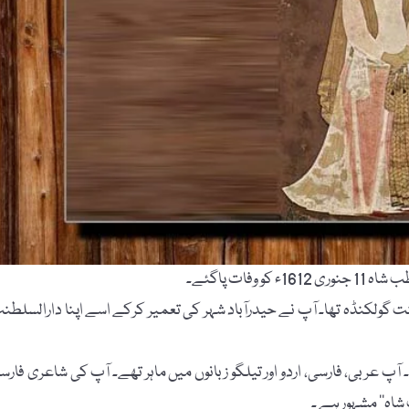
ات پاگئے۔
گولکنڈہ تھا۔ آپ نے حیدرآباد شہر کی تعمیر کرکے اسے اپنا دارالسلطن
 عربی، فارسی، اردو اور تیلگو زبانوں میں ماہر تھے۔ آپ کی شاعری فارس
 شاہ‘‘ مشہور ہے ۔