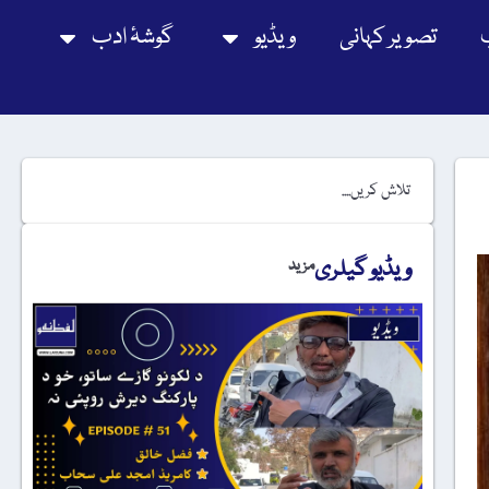
تصویر کہانی
ویڈیو
گوشۂ ادب
ویڈیو گیلری
مزید