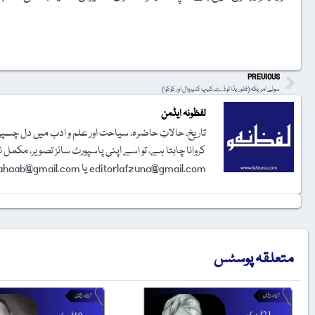
t
PREVIOUS
سوئے امریکہ (فلوریڈا ٹو ڈے،کیپ کنیروال اور کوکوا)
لفظونہ ایڈمن
تاریخ، حالاتِ حاضرہ، سیاحت اور علم و ادب میں دل چسپی 
کروانا چاہتا ہے، تو اسے اپنی پاسپورٹ سائز تصویر، مکمل 
editorlafzuna@gmail.com یا amjadalisahaab@gmail.com پر اِی میل کر دیجیے۔ تحریر شائع کرنے کا فیصلہ ایڈیٹوریل بورڈ کرے گا۔
متعلقہ پوسٹس