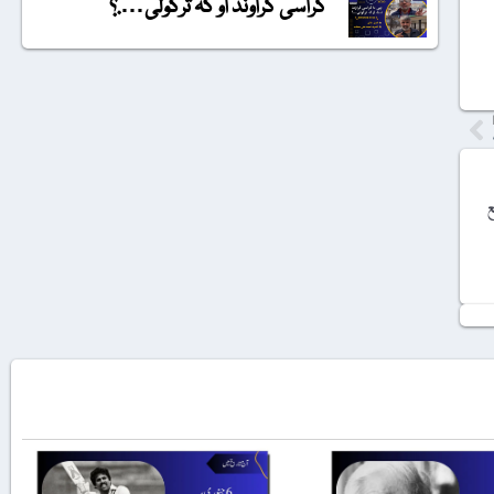
گراسی گراونڈ او کہ ترکولی….؟
ع