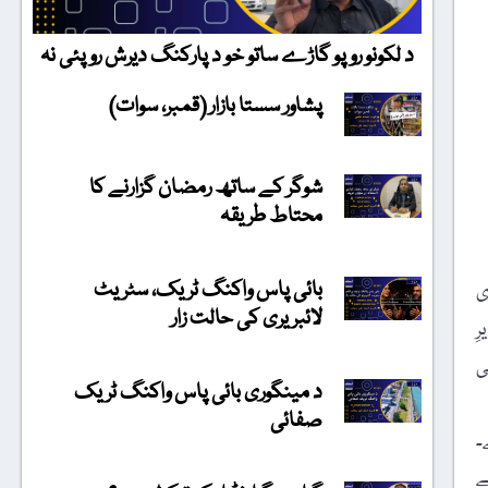
د لکونو روپو گاڑے ساتو خو د پارکنگ دیرش روپئی نہ
پشاور سستا بازار (قمبر، سوات)
شوگر کے ساتھ رمضان گزارنے کا
محتاط طریقہ
بائی پاس واکنگ ٹریک، سٹریٹ
ی
لائبریری کی حالت زار
ِ
ی
د مینگوری بائی پاس واکنگ ٹریک
صفائی
۔
ے