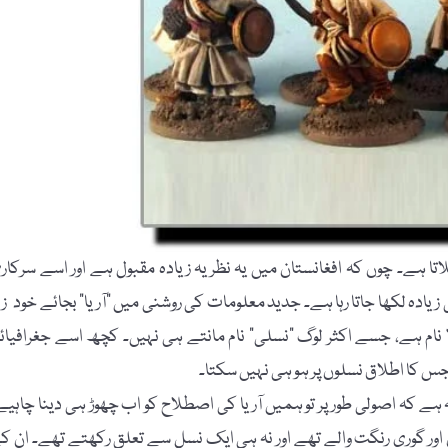
تا ہے۔ چوں کہ افغانستان میں یہ نظریہ زیادہ مقبول ہے اور اسے سرکار
ہ لکھا جاتا رہا ہے۔ جدید معلومات کی روشنی میں "آریا” بجائے خود زیر
 نام ہے، جسے اکثر لوگ "نسلی” نام مانتے ہی نہیں۔ کچھ اسے جغرافیائ
س کا اطلاق نسلوں پر ہو ہی نہیں سکتا۔
ہے کہ اصولی طور پر تو ہمیں آریا کی اصطلاح کو اب چھوڑ ہی دینا چاہیے
لوں اور گوری رنگت والے تھے اور نہ ہی ایک نسل سے تعلق رکھتے تھے۔ ان ک