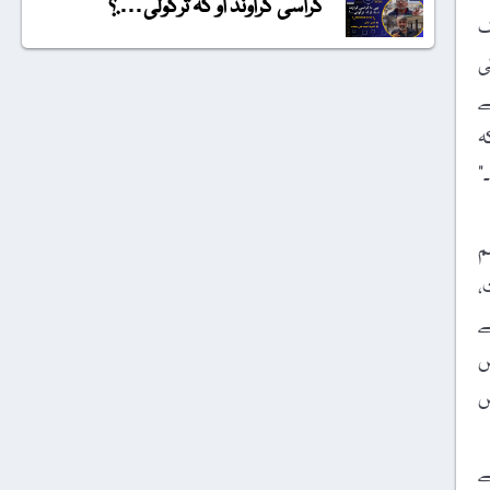
گراسی گراونڈ او کہ ترکولی….؟
ک
ی
ے
ہ
”
Ju) کی کتاب ہم
،
ے
س
س
ے