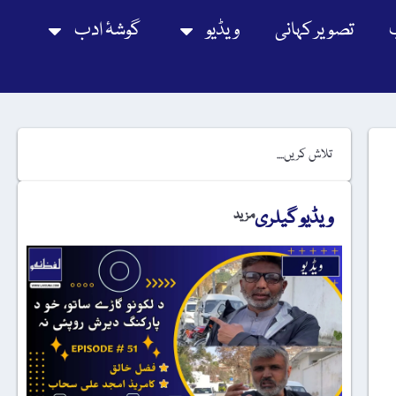
تصویر کہانی
ویڈیو
گوشۂ ادب
ویڈیو گیلری
مزید