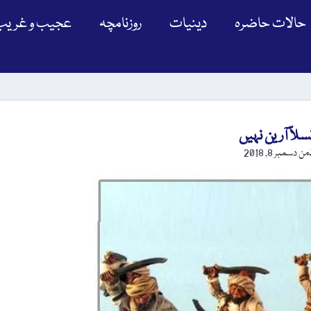
حالات حاضرہ
دینیات
روزنامچہ
عجیب و غریب
لاً آرین نہیں
ڈمن
دسمبر 8, 2018