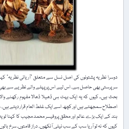
دوسرا نظریہ پشتونوں کی اصل نسل سے متعلق "آریائی نظریہ” کہلا
سرپرستی بھی حاصل ہے، اس لیے اس پر پہلے والے نظریے سے بھی زیاد
بحث ہیں۔ کیوں کہ یہ ایک بہت ہی ڈھیلا ڈھالا مفہوم رکھنے والا
اصطلاح سمجھتے ہیں اور کچھ اسے ایک غلط العام قرار دیتے ہیں، ج
ہند کے ایک بڑے عالم اور محقق پروفیسر محمد مجیب کا کہنا تو یہ 
کیوں کہ نہ تو آریا سب کے سب نیلی آنکھوں، دراز قامتوں، سرخ با