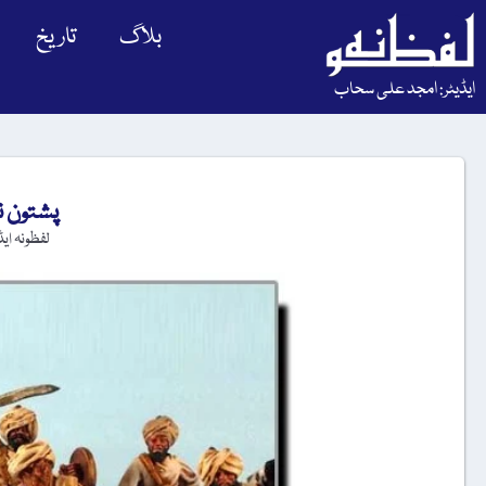
بلاگ
تاریخ
ایڈیٹر: امجد علی سحاب
پشتون نس
لفظونہ ای