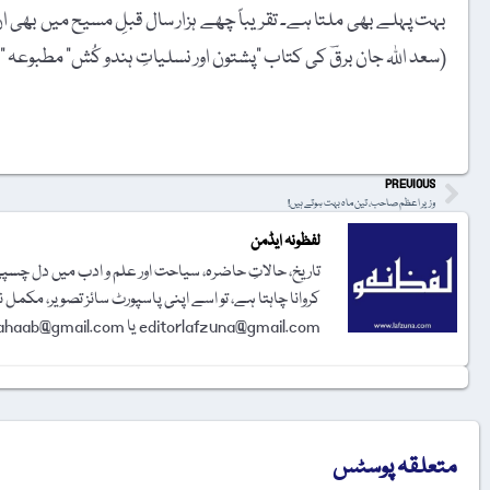
بہت پہلے بھی ملتا ہے۔ تقریباً چھے ہزار سال قبلِ مسیح میں بھی 
(سعد اللہ جان برقؔ کی کتاب "پشتون اور نسلیاتِ ہندو کُش” مطبوعہ "سانجھ پبلی 
t
PREVIOUS
وزیر اعظم صاحب، تین ماہ بہت ہوتے ہیں!
لفظونہ ایڈمن
تاریخ، حالاتِ حاضرہ، سیاحت اور علم و ادب میں دل چسپی 
کروانا چاہتا ہے، تو اسے اپنی پاسپورٹ سائز تصویر، مکمل 
editorlafzuna@gmail.com یا amjadalisahaab@gmail.com پر اِی میل کر دیجیے۔ تحریر شائع کرنے کا فیصلہ ایڈیٹوریل بورڈ کرے گا۔
متعلقہ پوسٹس