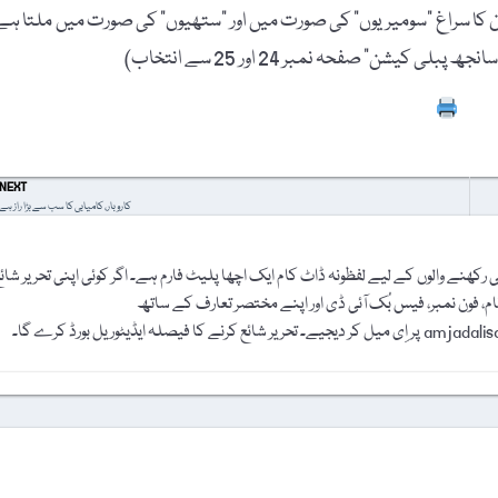
ان کا سراغ "سومیریوں” کی صورت میں اور "ستھیوں” کی صورت میں ملتا ہے
کیشن” صفحہ نمبر 24 اور 25 سے انتخاب)
Prin
NEXT
کاروبار، کامیابی کا سب سے بڑا راز ہے
رکھنے والوں کے لیے لفظونہ ڈاٹ کام ایک اچھا پلیٹ فارم ہے۔ اگر کوئی اپنی تحریر شائ
نام، فون نمبر، فیس بُک آئی ڈی اور اپنے مختصر تعارف کے ساتھ