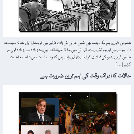
عمومی طور پر ہم لوگ جب بھی کسی خرابی کی بات کرتے ہیں، تو ہمارا اول نشانہ سیاست
دان ہوتے ہیں اور جو لوگ زیادہ گہرائی میں جا کر جھانکتے ہیں، وہ زیادہ سے زیادہ فوج اور
خاص کر بری فوج کی قیادت کو ذمے دار ٹھہراتے ہیں کہ وہ سیاست میں شاید مداخلت
کرتے […]
حالات کا ادراک وقت کی اہم ترین ضرورت ہے