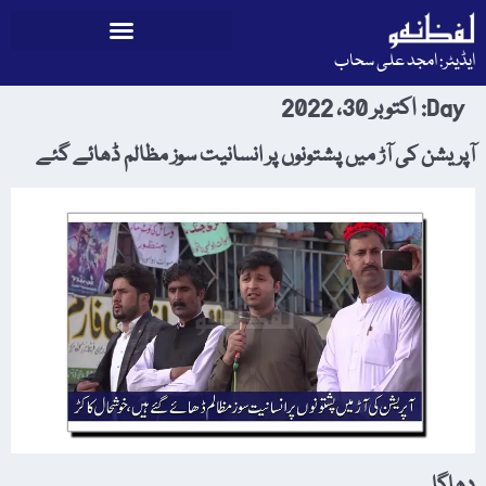
ایڈیٹر: امجد علی سحاب
Day:
اکتوبر 30، 2022
آپریشن کی آڑ میں پشتونوں پر انسانیت سوز مظالم ڈھائے گئے
دھاگا