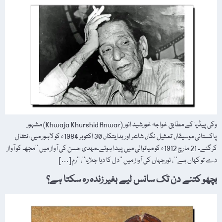
وکی پیڈیا کے مطابق خواجہ خورشید انور (Khwaja Khurshid Anwar) مشہور
پاکستانی موسیقار، تمثیل نگار، شاعر اور ہدایتکار، 30 اکتوبر 1984ء کو لاہور میں انتقال
کرگئے۔ 21 مارچ 1912ء کو میانوالی میں پیدا ہوئے۔مہدی حسن کی آواز میں ’’مجھ کو آواز
دے تو کہاں ہے‘ ‘، نورجہاں کی آواز میں ’’دل کا دیا جلایا‘‘، ’’رم […]
بچھو کتنے دن تک سانس لیے بغیر زندہ رہ سکتا ہے؟