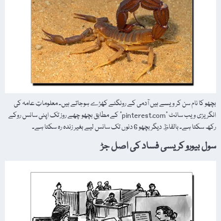
بچھو کا نام سن کر ویسے ہیں آدمی کے رونگٹے کھڑے ہوجاتے ہیں۔ معلوماتِ عامہ کی
انگریزی ویب سائٹ "pinterest.com” کے مطابق بچھو چھے روز تک اپنی سانس روکے
رکھ سکتا ہے۔ بالفاظِ دیگر بچھو 6 دنوں تک سانس لیے بغیر زندہ رہ سکتا ہے۔
سول بیورو کریسی فساد کی اصل جڑ