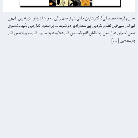
تحریر: فریحہ مصطفیٰ ڈاکٹر شاہین مفتی عہدِ حاضر کی نام ور شاعرہ اور ادیبہ ہیں۔ انھوں
نے اس سے قبل نظم و نثر میں بے شمار ادبی موضوعات پر منفرد انداز میں لکھا۔ شاعری
یعنی نظم اور غزل میں اپنا نقش قایم کیا۔ اس کے علاوہ عہدِ حاضر کے نام ور ادیبوں کے
بارے میں […]