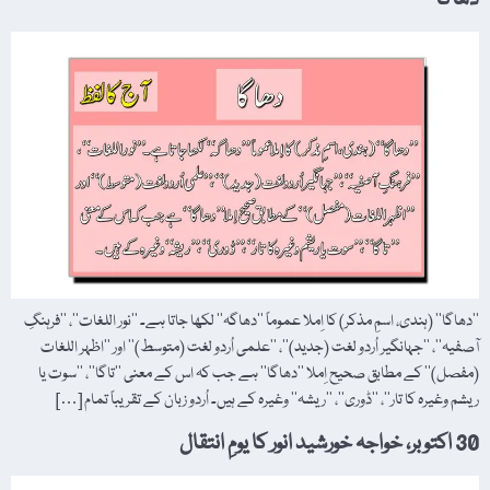
’’دھاگا‘‘ (ہندی، اسمِ مذکر) کا اِملا عموماً ’’دھاگہ‘‘ لکھا جاتا ہے۔ ’’نور اللغات‘‘، ’’فرہنگِ
آصفیہ‘‘، ’’جہانگیر اُردو لغت (جدید)‘‘، ’’علمی اُردو لغت (متوسط)‘‘ اور ’’اظہر اللغات
(مفصل)‘‘ کے مطابق صحیح اِملا ’’دھاگا‘‘ ہے جب کہ اس کے معنی ’’تاگا‘‘، ’’سوت یا
ریشم وغیرہ کا تار‘‘، ’’ڈوری‘‘، ’’ریشہ‘‘ وغیرہ کے ہیں۔ اُردو زبان کے تقریباً تمام […]
30 اکتوبر، خواجہ خورشید انور کا یومِ انتقال