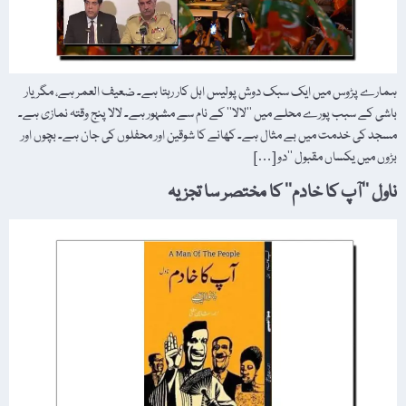
ہمارے پڑوس میں ایک سبک دوش پولیس اہل کار رہتا ہے۔ ضعیف العمر ہے، مگر یار
باشی کے سبب پورے محلے میں ’’لالا‘‘ کے نام سے مشہور ہے۔ لالا پنج وقتہ نمازی ہے۔
مسجد کی خدمت میں بے مثال ہے۔ کھانے کا شوقین اور محفلوں کی جان ہے۔ بچوں اور
بڑوں میں یکساں مقبول ’’دو […]
ناول ’’آپ کا خادم‘‘ کا مختصر سا تجزیہ