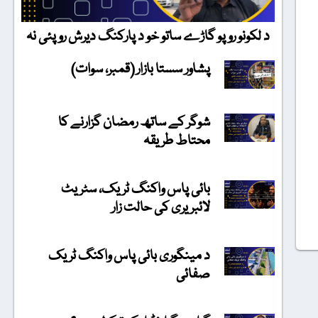
د لکونو روپو گاڑے ساتو خو د پارکنگ دیرش روپئی نہ
پشاور سستا بازار (قمبر، سوات)
شوگر کے ساتھ رمضان گزارنے کا
محتاط طریقہ
بائی پاس واکنگ ٹریک، سٹریٹ
لائبریری کی حالت زار
د مینگوری بائی پاس واکنگ ٹریک
صفائی