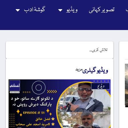
تصویر کہانی
ویڈیو
گوشۂ ادب
ویڈیو گیلری
مزید