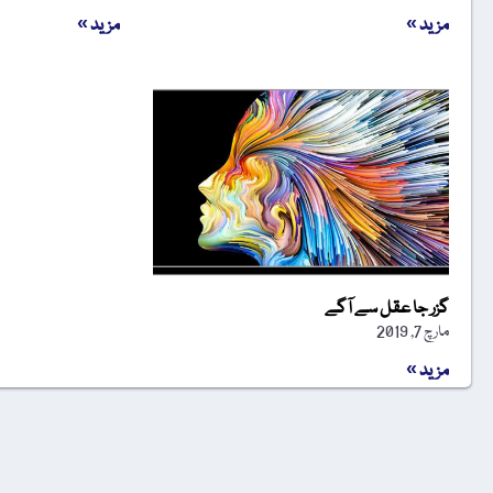
مزید »
مزید »
گزر جا عقل سے آگے
مارچ 7, 2019
مزید »