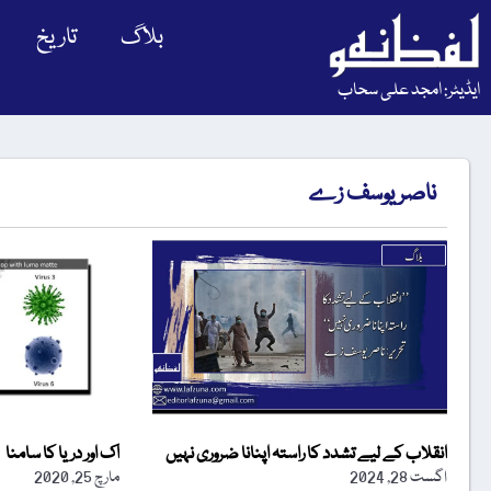
بلاگ
تاریخ
ایڈیٹر: امجد علی سحاب
ناصر یوسف زے
انقلاب کے لیے تشدد کا راستہ اپنانا ضروری نہیں
اک اور دریا کا سامنا
اگست 28, 2024
مارچ 25, 2020