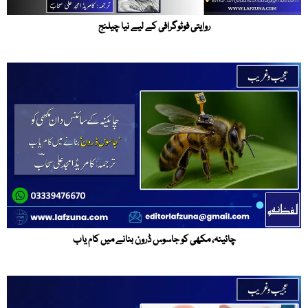
روایتی فوٹوگرافی کے لیے نیا چیلنج
چائینہ، مکھی کو جاسوس ڈرون بنانے میں کام یاب