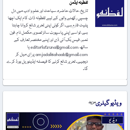
لفظونہ ایڈمن
تاریخ، حالاتِ حاضرہ، سیاحت اور علم و ادب میں دل
چسپی رکھنے والوں کے لیے لفظونہ ڈاٹ کام ایک اچھا
پلیٹ فارم ہے۔ اگر کوئی اپنی تحریر شائع کروانا چاہتا
ہے، تو اسے اپنی پاسپورٹ سائز تصویر، مکمل نام، فون
نمبر، فیس بُک آئی ڈی اور اپنے مختصر تعارف کے
ساتھ editorlafzuna@gmail.com یا
amjadalisahaab@gmail.com پر اِی میل کر
دیجیے۔ تحریر شائع کرنے کا فیصلہ ایڈیٹوریل بورڈ کرے
گا۔
ویڈیو گیلری
مزید