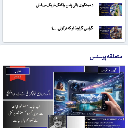
د مینگوری بائی پاس واکنگ ٹریک صفائی
گراسی گراونڈ او کہ ترکولی….؟
متعلقہ پوسٹس