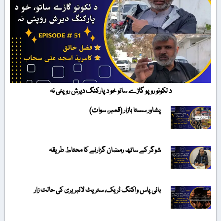
د لکونو روپو گاڑے ساتو خو د پارکنگ دیرش روپئی نہ
پشاور سستا بازار (قمبر، سوات)
شوگر کے ساتھ رمضان گزارنے کا محتاط طریقہ
بائی پاس واکنگ ٹریک، سٹریٹ لائبریری کی حالت زار