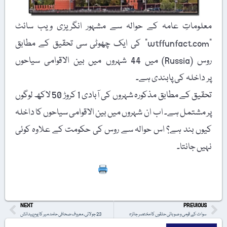
معلوماتِ عامہ کے حوالہ سے مشہور انگریزی ویب سائٹ
"wtffunfact.com” کی ایک چھوٹی سی تحقیق کے مطابق
روس (Russia) میں 44 شہروں میں بین الاقوامی سیاحوں
پر داخلہ کی پابندی ہے۔
تحقیق کے مطابق مذکورہ شہروں کی آبادی 1 کروڑ 50 لاکھ لوگوں
پر مشتمل ہے۔ اب ان شہروں میں بین الاقوامی سیاحوں کا داخلہ
کیوں بند ہے؟ اس حوالہ سے روس کی حکومت کے علاوہ کوئی
نہیں جانتا۔
Print
NEXT
PREVIOUS
سوات کے قومی و صوبائی حلقوں کا مختصر جائزہ
23 جولائی، معروف صحافی حامد میر کا یومِ پیدائش