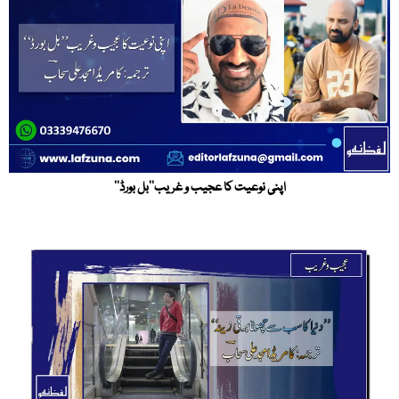
اپنی نوعیت کا عجیب و غریب’’بل بورڈ‘‘