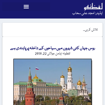
ایڈیٹر: امجد علی سحاب
روس جہاں کئی شہروں میں سیاحوں کے داخلہ پر پابندی ہے
لفظونہ ایڈمن
جولائی 22, 2018