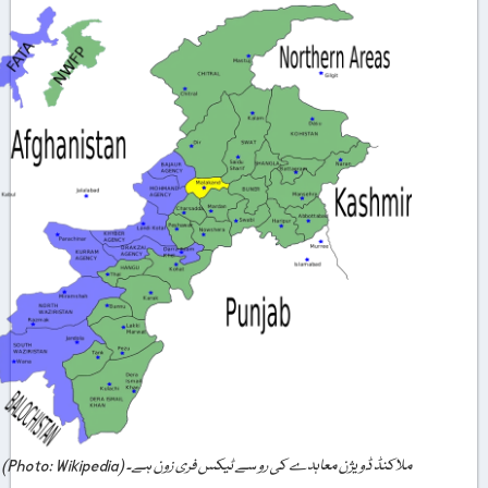
ملاکنڈ ڈویژن معاہدے کی رو سے ٹیکس فری زون ہے۔ (Photo: Wikipedia)