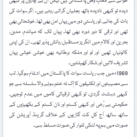
حوالے سے محبِ وطن پاکستانی ہیں لیکن ان بے چاروں پر کبھی
دیدہ تو کبھی نادیدہ ہاتھ بجلیاں گراتے رہتے ہیں۔ اگر سوات کی
بات کی جائے، تو ریاستی دور میں یہاں امن بھی تھا، خوشحالی بھی
تھی اور ترقی کا دور دورہ بھی تھا۔ یہاں تک کہ میاندم، مدین،
بحرین اور کالام میں انگریز مستقبل رہائش پذیر تھے۔ ان کی اپنی
کالونیاں تھیں اور تو اور ملکہ برطانیہ بھی خوشی خوشی یہاں
تشریف لاتیں اور شکار کھیلتیں۔
1969ء میں جب ریاست سوات کا پاکستان میں ادغام ہوگیا، تب
سے مصیبتوں اور تکلیفوں کا اِک نہ ختم ہونے والا سلسلہ ہے جو
کبھی دہشت گردی، تو کبھی ترقیاتی کاموں میں عدم توجہی،
حکومتی بے رُخی اور کبھی کسٹم اور نان کسٹم کے بکھیڑوں کے
ساتھ ساتھ آج کل کٹ گاڑیوں کے خلاف گرینڈ آپریشن کی
صورت میں ہم پہ لٹکی تلوار کی صورت مسلط ہے۔