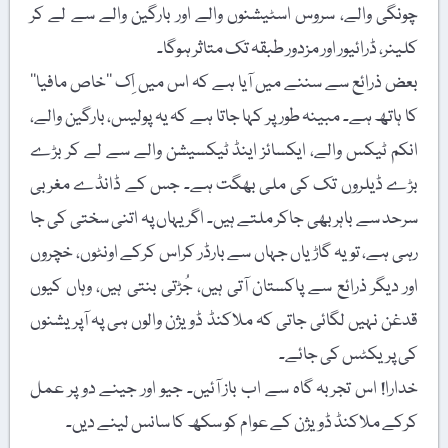
چونگی والے، سروس اسٹیشنوں والے اور بارگین والے سے لے کر
کلینر، ڈرائیور اور مزدور طبقہ تک متاثر ہوگا۔
بعض ذرائع سے سننے میں آیا ہے کہ اس میں اِک ’’خاص مافیا‘‘
کا ہاتھ ہے۔ مبینہ طور پر کہا جاتا ہے کہ یہ پولیس، بارگین والے،
انکم ٹیکس والے، ایکسائز اینڈ ٹیکسیشن والے سے لے کر بڑے
بڑے ڈیلروں تک کی ملی بھگت ہے۔ جس کے ڈانڈے مغربی
سرحد سے باہر بھی جاکر ملتے ہیں۔ اگر یہاں پہ اتنی سختی کی جا
رہی ہے، تو یہ گاڑیاں جہاں سے بارڈر کراس کرکے اونٹوں، خچروں
اور دیگر ذرائع سے پاکستان آتی ہیں، جُڑتی بنتی ہیں، وہاں کیوں
قدغن نہیں لگائی جاتی کہ ملاکنڈ ڈویژن والوں ہی پہ آپریشنوں
کی پریکٹس کی جائے۔
خدارا! اس تجربہ گاہ سے اب باز آئیں۔ جیو اور جینے دو پر عمل
کرکے ملاکنڈ ڈویژن کے عوام کو سکھ کا سانس لینے دیں۔