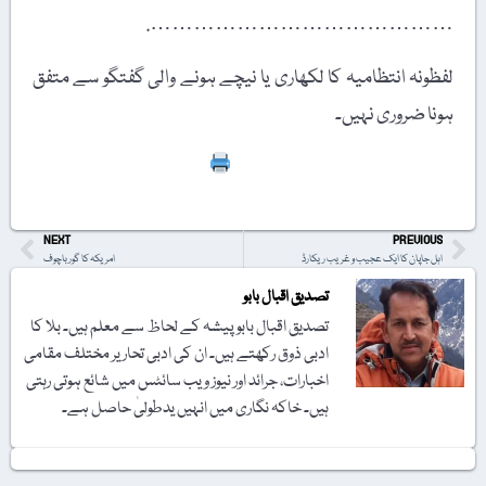
…………………………………….
لفظونہ انتظامیہ کا لکھاری یا نیچے ہونے والی گفتگو سے متفق
ہونا ضروری نہیں۔
Print
NEXT
PREVIOUS
اہل جاپان کا ایک عجیب و غریب ریکارڈ
امریکہ کا گورباچوف
تصدیق اقبال بابو
تصدیق اقبال بابو پیشہ کے لحاظ سے معلم ہیں۔ بلا کا
ادبی ذوق رکھتے ہیں۔ ان کی ادبی تحاریر مختلف مقامی
اخبارات، جرائد اور نیوز ویب سائٹس میں شائع ہوتی رہتی
ہیں۔ خاکہ نگاری میں انہیں یدطولیٰ حاصل ہے۔