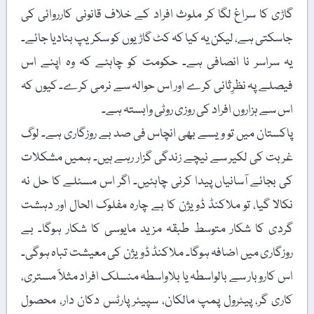
گاڑی کا سراغ لگا کر ملوث افراد کے خلاف قانونی کارروائی کی
جاسکتی ہے، لیکن یہ کیا کہ کٹ گاڑیوں کو سکریپ بنادیا جائے۔
یہ سراسر نا انصافی ہے۔ حکومت کو چاہئے کہ وہ اپنے اس
فیصلے پہ نظرِثانی کرے اور اس حوالہ سے نرمی کرے۔ کیوں کہ
اس سے ہزاروں افراد کی روزی روٹی وابستہ ہے۔
پاکستان میں تو ویسے بھی انچاس فی صد بے روزگاری ہے۔ لوگ
غربت کی لکیر سے نیچے زندگی گزار رہے ہیں۔ ہمیں مشکلات
کی بجائے آسانیاں پیدا کرنی چاہئیں۔ اگر اس مسئلے کا حل نہ
نکالا گیا، تو ملاکنڈ ڈویژن کا بے چارہ مفلوک الحال اور دہشت
گردی کا شکار متوسط طبقہ مزید مایوسی کا شکار ہوگا۔ بے
روزگاری میں اضافہ ہوگا۔ ملاکنڈ ڈویژن کی معیشت تباہ ہوگی۔
اس کاروبار سے بالواسطہ یا بلاواسطہ منسلک افراد مثلاً مستری،
کاری گر، پیٹرول پمپ مالکان، سپیئر پارٹس دکان دار، محصول