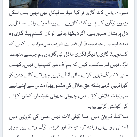
میرے پاس کٹ گاڑی تو کیا موٹر سائیکل بھی نہیں ہے، لیکن
ہزاروں لوگوں کے پاس کٹ گاڑیوں سے پیدا ہونے والے مسائل پر
دل پریشان ضرور ہے۔ اگر دیکھا جائے، تو نان کسٹم پیڈ گاڑی وہ
بندہ لیتا ہے جو متوسط اور قدرے غریب ہی ہوتا ہے۔ کیوں کہ
کسٹم پیڈ گاڑی یا دیگر لگژری ماڈل کی گاڑیاں ہم جیسے متوسط
لوگ نہیں لے سکتے۔ کیوں کہ ہم آف شور کمپنیاں نہیں رکھتے،
منی لانڈرنگ نہیں کرتے، مالی اثاثے نہیں چھپاتے، کالے دھن کو
گورا نہیں کرتے بلکہ حق حلال کی مقدور بھر آمدنی سے اپنے لیے
سہولیات تلاش کرتے ہیں، چھوٹی چھوٹی خوشیاں کیش کرانے
کی کوشش کرتے ہیں۔
ملاکنڈ ڈویژن میں ایسا کوئی لاٹ نہیں جس کی کروڑوں میں
آمدنی ہو۔ یہاں زیادہ تر متوسط اور غریب لوگ رہتے ہیں جو ہر