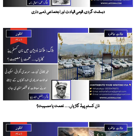
دہشت گردی، قومی قیادت اور اجتماعی ذمے داری
نان کسٹم پیڈ گاڑیاں… نعمت یا مصیبت؟