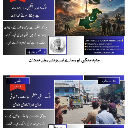
جدید جنگیں، اور ہمارے لیے بڑھتے ہوئے خدشات