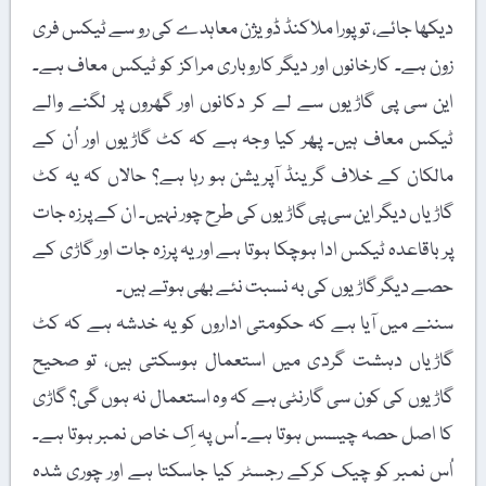
دیکھا جائے، تو پورا ملاکنڈ ڈویژن معاہدے کی رو سے ٹیکس فری
زون ہے۔ کارخانوں اور دیگر کاروباری مراکز کو ٹیکس معاف ہے۔
این سی پی گاڑیوں سے لے کر دکانوں اور گھروں پر لگنے والے
ٹیکس معاف ہیں۔ پھر کیا وجہ ہے کہ کٹ گاڑیوں اور اُن کے
مالکان کے خلاف گرینڈ آپریشن ہو رہا ہے؟ حالاں کہ یہ کٹ
گاڑیاں دیگر این سی پی گاڑیوں کی طرح چور نہیں۔ ان کے پرزہ جات
پر باقاعدہ ٹیکس ادا ہوچکا ہوتا ہے اور یہ پرزہ جات اور گاڑی کے
حصے دیگر گاڑیوں کی بہ نسبت نئے بھی ہوتے ہیں۔
سننے میں آیا ہے کہ حکومتی اداروں کو یہ خدشہ ہے کہ کٹ
گاڑیاں دہشت گردی میں استعمال ہوسکتی ہیں، تو صحیح
گاڑیوں کی کون سی گارنٹی ہے کہ وہ استعمال نہ ہوں گی؟ گاڑی
کا اصل حصہ چیسس ہوتا ہے۔ اُس پہ اِک خاص نمبر ہوتا ہے۔
اُس نمبر کو چیک کرکے رجسٹر کیا جاسکتا ہے اور چوری شدہ