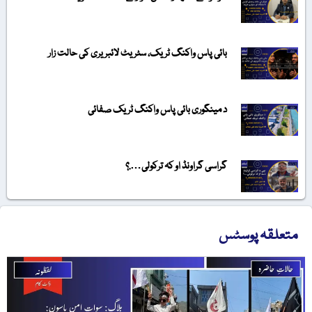
بائی پاس واکنگ ٹریک، سٹریٹ لائبریری کی حالت زار
د مینگوری بائی پاس واکنگ ٹریک صفائی
گراسی گراونڈ او کہ ترکولی….؟
متعلقہ پوسٹس