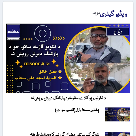
ویڈیو گیلری
مزید
د لکونو روپو گاڑے ساتو خو د پارکنگ دیرش روپئی نہ
پشاور سستا بازار (قمبر، سوات)
شوگر کے ساتھ رمضان گزارنے کا محتاط طریقہ