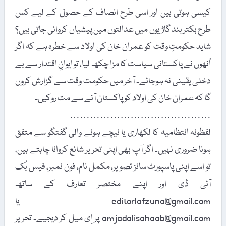
کیسی ہوتی ہیں اور اسی طرح انصاف کے حصول کے لیے کس
طرح بکتربند گاڑیوں میں عدالتوں میں پیشیاں کروائی جاتی ہیں؟
شاید حکومتِ وقت کو عمران خان کی اولاد سے خطرہ ہے کہ اگر
اُنھوں نے پاکستانی سیاست کا مزا چکھ لیا، تو ایوانِ اقتدار سے بے
دخلی یقینی نہ ہوجائے۔ آخر میں حکومت وقت سے گزارش کروں
گا کہ عمران خان کی اولاد کو پاکستان آنے سے مت روکیں۔
……………………………………
لفظونہ انتظامیہ کا لکھاری یا نیچے ہونے والی گفتگو سے متفق
ہونا ضروری نہیں۔ اگر آپ بھی اپنی تحریر شائع کروانا چاہتے ہیں،
تو اسے اپنی پاسپورٹ سائز تصویر، مکمل نام، فون نمبر، فیس بُک
آئی ڈی اور اپنے مختصر تعارف کے ساتھ
editorlafzuna@gmail.com یا
amjadalisahaab@gmail.com پر اِی میل کر دیجیے۔ تحریر