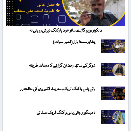
د لکونو روپو گاڑے ساتو خو د پارکنگ دیرش روپئی نہ
پشاور سستا بازار (قمبر، سوات)
شوگر کے ساتھ رمضان گزارنے کا محتاط طریقہ
بائی پاس واکنگ ٹریک، سٹریٹ لائبریری کی حالت زار
د مینگوری بائی پاس واکنگ ٹریک صفائی