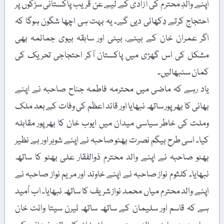
اپنے والدِ محترم کی آزادی کے لیے عن قریب پاکستانی سڑکوں پر
احتجاج کرتے دِکھائی دیں گے۔ یہ بہت ہی اچھا شگون ہوگا کہ
اگر عمران خان کے بیٹے، بیٹی اور سابقہ بیوی جمائمہ بھی
مشکل کی اس گھڑی میں پاکستان آکر احتجاجی تحریک کی
کمان سنبھالیں۔
یاد رہے کہ ماضی میں محترمہ فاطمہ جناح صاحبہ نے اپنے
بھائی کا بھرپور ساتھ نبھایا اور قائد اعظم کی وفات کے بعد ملک
وملت کی خاطر سیاسی میدان میں ایوب خان کا بھرپور مقابلہ
کیا۔ اسی طرح بیگم نصرت بھٹو صاحبہ نے اپنے شوہر اور بے نظیر
بھٹو صاحبہ نے اپنے والد محترم ذوالفقار علی بھٹو کا ساتھ
نبھایا۔ کلثوم نواز صاحبہ نے اپنے خاوند اور مریم نواز صاحبہ نے
اپنے والد محترم میاں محمد نواز شریف کا ساتھ نبھایا۔ اب اُمید
ہے کہ قاسم اور سلیمان کے ساتھ ساتھ ٹیرن سیتا وائٹ خان