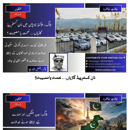
نان کسٹم پیڈ گاڑیاں… نعمت یا مصیبت؟