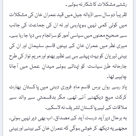
رشتے مشکلات کا شکار نہ ہوتے ۔
تقریباً دو سال سے اڈیالہ جیل میں قید عمران خان کی مشکلات
میں کوئی کمی نہیں ہوپارہی اور نہ ان کی جماعت کی جانب
سے صحیح معنوں میں سیاسی اُمور کو سرانجام ہی دیا جا رہا ہے۔
میری نظر میں عمران خان کے بیٹوں قاسم، سلیمان اور ان کی
بیٹی ٹیریان کو بہت پہلے ہی بے نظیر بھٹو اور مریم نواز کی طرح
جارحانہ طرزِ سیاست کو اپناتے ہوئے میدانِ عمل میں آجانا
چاہیے تھا۔
یاد رہے رواں برس قاسم ماہِ فروری دبئی میں پاکستان بھارت
کرکٹ میچ دیکھنے آئے تھے، مگر بدقسمتی سے والد سے
ملاقات کے لیے پاکستان تشریف نہ لاسکے۔
بہ ہرحال دیر آید درست آید کے مصداق، اب بھی دیر نہیں ہوئی۔
مجھے یہ دیکھ کر خوشی ہوگی کہ عمران خان کے بیٹے اور بیٹی