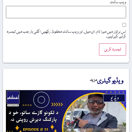
ویب‌ سائٹ
اس براؤزر میں میرا نام، ای میل، اور ویب سائٹ محفوظ رکھیں اگلی بار جب میں تبصرہ
کرنے کےلیے۔
ویڈیو گیلری
مزید