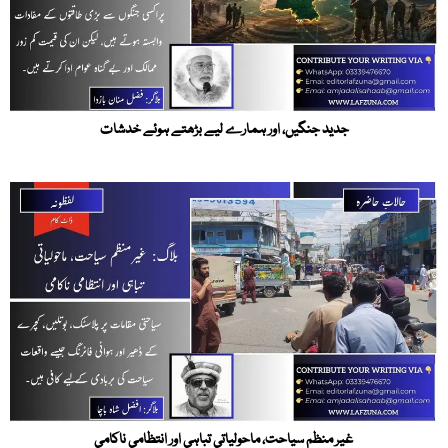
جدید جنگیں، اور ہمارے لیے بڑھتے ہوئے خدشات
غیر منظم سیاحت، ماحولیاتی تباہی اور انتظامی ناکامی