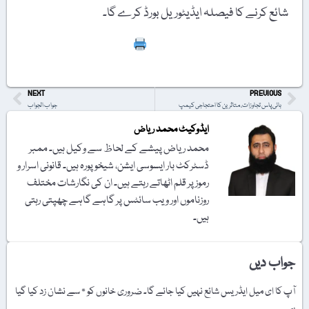
شائع کرنے کا فیصلہ ایڈیٹوریل بورڈ کرے گا۔
Print
NEXT
PREVIOUS
بائی پاس تجاوزات، متاثرین کا احتجاجی کیمپ
جواب الجواب
ایڈوکیٹ محمد ریاض
محمد ریاض پیشے کے لحاظ سے وکیل ہیں۔ ‫ممبر
ڈسٹرکٹ بار ایسوسی ایشن، شیخوپورہ ہیں۔ قانونی اسرار و
رموز پر قلم اٹھاتے رہتے ہیں۔ ان کی نگارشات مختلف
روزناموں اور ویب سائٹس پر گاہے گاہے چھپتی رہتی
ہیں۔
جواب دیں
آپ کا ای میل ایڈریس شائع نہیں کیا جائے گا۔
ضروری خانوں کو
*
سے نشان زد کیا گیا
ہے