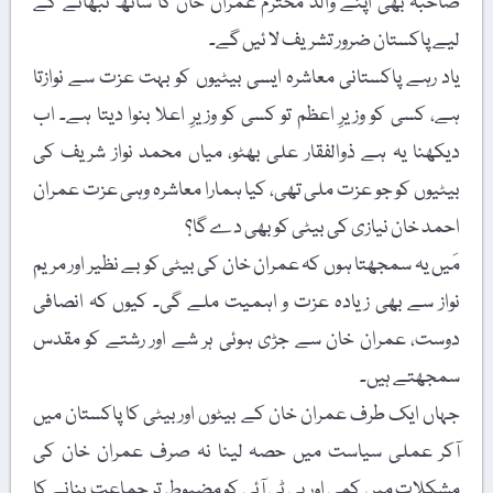
صاحبہ بھی اپنے والد محترم عمران خان کا ساتھ نبھانے کے
لیے پاکستان ضرور تشریف لا ئیں گے۔
یاد رہے پاکستانی معاشرہ ایسی بیٹیوں کو بہت عزت سے نوازتا
ہے، کسی کو وزیرِ اعظم تو کسی کو وزیرِ اعلا بنوا دیتا ہے۔ اب
دیکھنا یہ ہے ذوالفقار علی بھٹو، میاں محمد نواز شریف کی
بیٹیوں کو جو عزت ملی تھی، کیا ہمارا معاشرہ وہی عزت عمران
احمد خان نیازی کی بیٹی کو بھی دے گا؟
مَیں یہ سمجھتا ہوں کہ عمران خان کی بیٹی کو بے نظیر اور مریم
نواز سے بھی زیادہ عزت و اہمیت ملے گی۔ کیوں کہ انصافی
دوست، عمران خان سے جڑی ہوئی ہر شے اور رشتے کو مقدس
سمجھتے ہیں۔
جہاں ایک طرف عمران خان کے بیٹوں اوربیٹی کا پاکستان میں
آکر عملی سیاست میں حصہ لینا نہ صرف عمران خان کی
مشکلات میں کمی اور پی ٹی آئی کو مضبوط تر جماعت بنانے کا