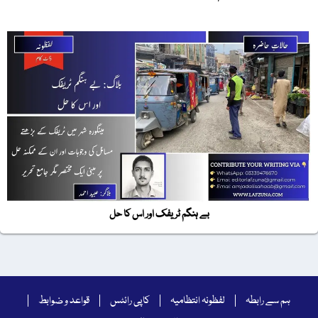
بے ہنگم ٹریفک اور اس کا حل
ہم سے رابطہ
لفظونہ انتظامیہ
کاپی رائٹس
قواعد و ضوابط