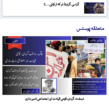
گراسی گراونڈ او کہ ترکولی….؟
متعلقہ پوسٹس
دہشت گردی، قومی قیادت اور اجتماعی ذمے داری