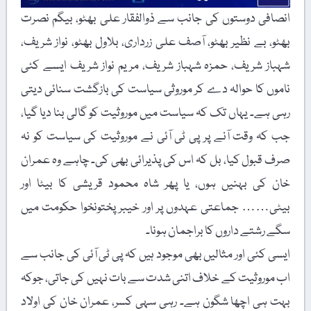
انصافی دوستوں کی جانب سے ذوالفقار علی بھٹو، بیگم نصرت
بھٹو، بے نظیر بھٹو، آصف علی زرداری، بلاول بھٹو، نواز شریف،
شہباز شریف، حمزہ شہباز شریف، مریم نواز شریف ایسے کئی
ناموں کا حوالہ دے کر موروثی سیاست کی بازگشت سنائی دیتی
رہی ہے۔ یہاں تک کہ سیاست میں موروثیت کو گالی بنا دیا گیا،
جب کہ وقت آنے پر پی ٹی آئی نے موروثیت کی سیاست کو نہ
صرف قبول کیا، بل کہ اس کی پذیرائی بھی کی۔ چاہے وہ عمران
خان کی بہنیں ہوں، یا پھر شاہ محمود قریشی کا بیٹا اور
بیٹی…… جماعتی عہدوں پر اور خیبر پختونخوا حکومت میں
سگے رشتے داروں کا براجمان ہونا۔
ایسی کئی اور مثالیں بھی موجود ہیں کہ پی ٹی آئی کی جانب سے
اب موروثیت کے خلاف اتنی شدت سے بات نہیں کی جاتی، جوکہ
بہت ہی اچھا شگون ہے۔ رہی سہی کسر، عمران خان کی اولاد