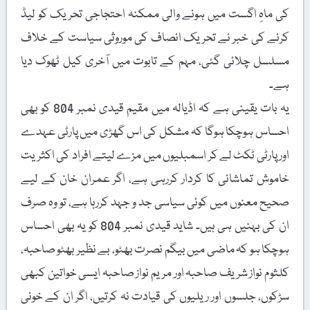
کی ماہِ اگست میں ہونے والی ممکنہ احتجاجی تحریک کو لیڈ
کرنے کی خبر نے تحریک انصاف کی موروثی سیاست کے خلاف
مسلسل چلائی گئی، مہم کے تابوت میں آخری کیل ٹھوک دیا
ہے۔
یہ بات یقینی ہے کہ اڈیالہ میں مقیم قیدی نمبر 804 کو بھی
احساس ہوچکا ہوگا کہ مشکل کی اس گھڑی میں پارٹی عہدے
اور پارٹی ٹکٹ لے کر اسمبلیوں میں مزے لیتے افراد کی اکثریت
خاموش تماشائی کا کردار کررہی ہے، اگر عمران خان کے لیے
صحیح معنوں میں کوئی سیاسی جد و جہد کررہا ہے، تو وہ صرف
ان کی بہنیں ہی ہیں۔ شاید قیدی نمبر 804 کو یہ بھی احساس
ہوچکا ہو کہ ماضی میں بیگم نصرت بھٹو، بے نظیر بھٹو صاحبہ،
کلثوم نواز شریف صاحبہ اور مریم نواز صاحبہ ایسی خواتین کبھی
سڑکوں، جلسوں اور ریلیوں کی قیادت نہ کرتیں، اگر ان کے خونی