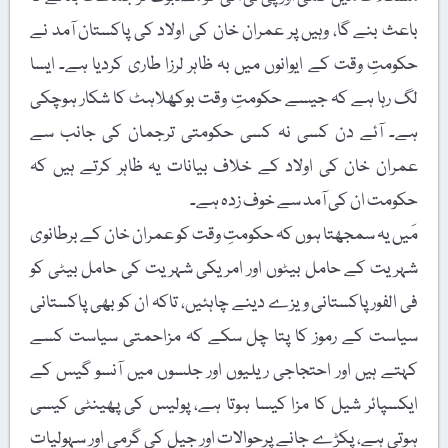
باعث بنے گا، وہیں پر عمران خان کی اولاد کی پاکستان آمد نے
حکومتِ وقت کے ایوانوں میں بہ ظاہر لرزا طاری کردیا ہے۔ ایسا
لگ رہا ہے کہ جیسے حکومتِ وقت بوکھلاہٹ کا شکار ہوچکی
ہے۔ آئے دن کسی نہ کسی حکومتی ترجمان کی جانب سے
عمران خان کی اولاد کے خلاف بیانات یہ ظاہر کرتے ہیں کہ
حکومت ان کی آمد سے خوف زدہ ہے۔
مَیں یہ سمجھتا ہوں کہ حکومتِ وقت کو عمران خان کے برطانوی
شہریت کے حامل بیٹوں اور امریکی شہریت کی حامل بیٹی کو
فی الفور پاکستانی ویزے دینے چاہئیں، تاکہ ان کو بھی پاکستانی
سیاست کے رموز کا پتا چل سکے کہ مزاحمتی سیاست کسے
کہتے ہیں اور احتجاجی ریلیوں اور جلسوں میں آنسو گیس کے
ایکسپائر شیل کا مزا کیسا ہوتا ہے، پولیس کی پھینٹی کیسی
ہوتی ہے، پکڑے جانے پرحوالات اور جیل کی گرمی اور سہولیات