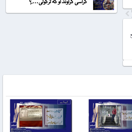
گراسی گراونڈ او کہ ترکولی….؟
ع