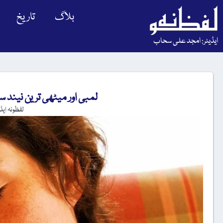
بلاگ
تاریخ
ایڈیٹر: امجد علی سحاب
لمبی اور میٹھی ترین نیند
لفظونہ ایڈ