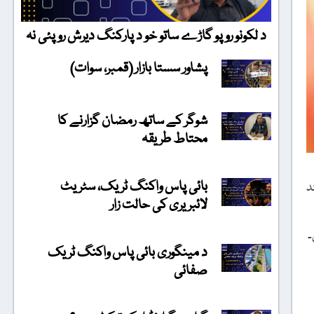
د لکونو روپو گاڑے ساتو خو د پارکنگ دیرش روپئی نہ
پشاور سستا بازار (قمبر، سوات)
شوگر کے ساتھ رمضان گزارنے کا
محتاط طریقہ
بائی پاس واکنگ ٹریک، سٹریٹ
د
لائبریری کی حالت زار
۔
د مینگوری بائی پاس واکنگ ٹریک
صفائی