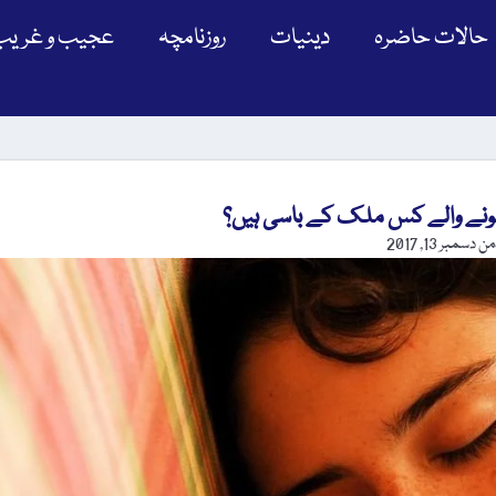
حالات حاضرہ
دینیات
روزنامچہ
عجیب و غریب
 سونے والے کس ملک کے باسی ہیں؟
من
دسمبر 13, 2017