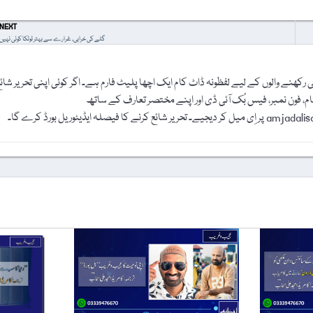
NEXT
گلے کی خرابی، غرارے سے بہتر ٹوٹکا کوئی نہیں
رکھنے والوں کے لیے لفظونہ ڈاٹ کام ایک اچھا پلیٹ فارم ہے۔ اگر کوئی اپنی تحریر شائ
نام، فون نمبر، فیس بُک آئی ڈی اور اپنے مختصر تعارف کے ساتھ