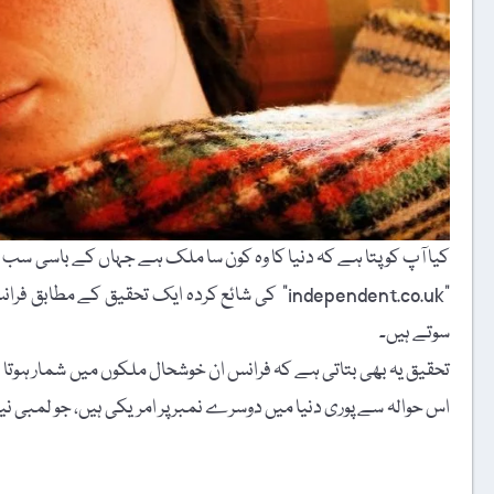
کیا آپ کو پتا ہے کہ دنیا کا وہ کون سا ملک ہے جہاں کے باسی سب
"independent.co.uk” کی شائع کردہ ایک تحقی
سوتے ہیں۔
تحقیق یہ بھی بتاتی ہے کہ فرانس ان خوشحال ملکوں میں شمار ہوتا ہ
اس حوالہ سے پوری دنیا میں دوسرے نمبر پر امریکی ہیں، جو لمبی نی
t