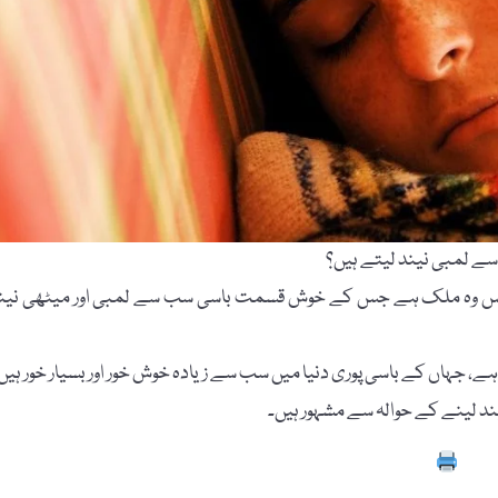
 سے لمبی نیند لیتے ہیں؟
ق کے مطابق فرانس وہ ملک ہے جس کے خوش قسمت باسی سب سے لمبی اور میٹھی نین
ے، جہاں کے باسی پوری دنیا میں سب سے زیادہ خوش خور اور بسیار خور ہیں
ند لینے کے حوالہ سے مشہور ہیں۔
Prin