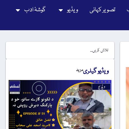
تصویر کہانی
ویڈیو
گوشۂ ادب
ویڈیو گیلری
مزید