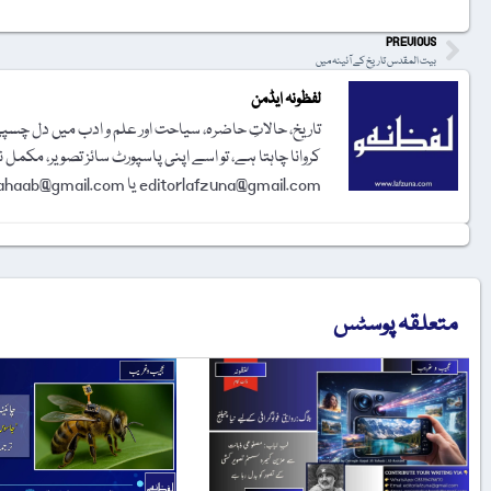
PREVIOUS
بیت المقدس تاریخ کے آئینہ میں
لفظونہ ایڈمن
تاریخ، حالاتِ حاضرہ، سیاحت اور علم و ادب میں دل چسپی 
کروانا چاہتا ہے، تو اسے اپنی پاسپورٹ سائز تصویر، مکمل 
editorlafzuna@gmail.com یا amjadalisahaab@gmail.com پر اِی میل کر دیجیے۔ تحریر شائع کرنے کا فیصلہ ایڈیٹوریل بورڈ کرے گا۔
متعلقہ پوسٹس