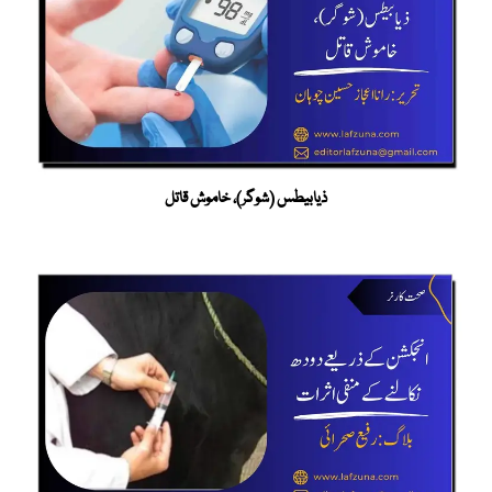
ذیابیطس (شوگر)، خاموش قاتل