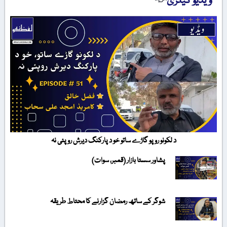
ویڈیو گیلری
د لکونو روپو گاڑے ساتو خو د پارکنگ دیرش روپئی نہ
پشاور سستا بازار (قمبر، سوات)
شوگر کے ساتھ رمضان گزارنے کا محتاط طریقہ