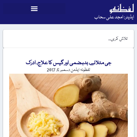
ایڈیٹر: امجد علی سحاب
جی متلانے، بدہضمی اور گیس کا علاج، ادرک
لفظونہ ایڈمن
دسمبر 6, 2017