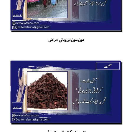
مون سون اور وبائی امراض