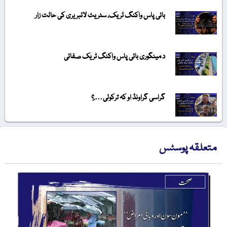
بائی پاس واکنگ ٹریک، سٹریٹ لائبریری کی حالت زار
د مینگوری بائی پاس واکنگ ٹریک صفائی
گراسی گراونڈ او کہ ترکولی….؟
متعلقہ پوسٹس