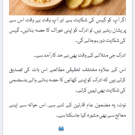
اگر آپ کو گیس کی شکایت ہے اور آپ وقت بے وقت اس سے
پریشان رہتے ہیں، تو ادرک کو اپنی خوراک کا حصہ بنائیں۔ گیس
کی شکایت دور ہوجائے گی۔
ادرک جی متلانے کے وقت بھی بے حد کار آمد ہے۔
اس کے علاوہ مختلف تحقیقی مطالعے اس بات کی تصدیق
کرتے ہیں کہ ادرک کو اپنے کھانوں کا حصہ بنانے والے بدہضمی
کی شکایت بھی نہیں کرتے۔
نوٹ: یہ مضمون عام قارئین کے لئے ہے، اس حوالہ سے اپنے
معالج سے بھی مشورہ کیا جاسکتا ہے۔
Print