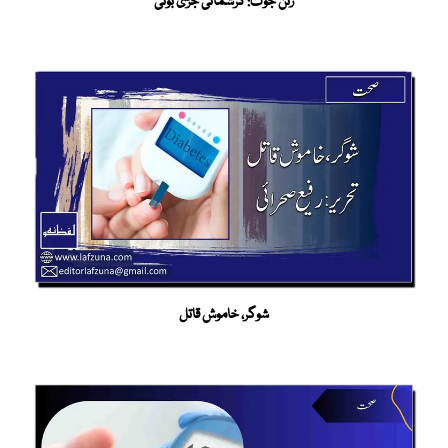
رتن جوت: کرشماتی جڑی بوٹی
شوگر، خاموش قاتل