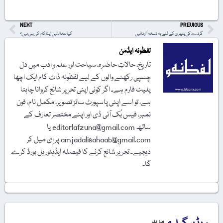
NEXT
PREVIOUS
گردے کی پتھری کے لئے یہ نسخہ آزمائیں
کیا عدالتیں اپنا کام کر رہی ہیں؟
لفظونہ ایڈمن
تاریخ، حالاتِ حاضرہ، سیاحت اور علم و ادب میں دل
چسپی رکھنے والوں کے لیے لفظونہ ڈاٹ کام ایک اچھا
پلیٹ فارم ہے۔ اگر کوئی اپنی تحریر شائع کروانا چاہتا
ہے، تو اسے اپنی پاسپورٹ سائز تصویر، مکمل نام، فون
نمبر، فیس بُک آئی ڈی اور اپنے مختصر تعارف کے
ساتھ editorlafzuna@gmail.com یا
amjadalisahaab@gmail.com پر اِی میل کر
دیجیے۔ تحریر شائع کرنے کا فیصلہ ایڈیٹوریل بورڈ کرے
گا۔
مزید