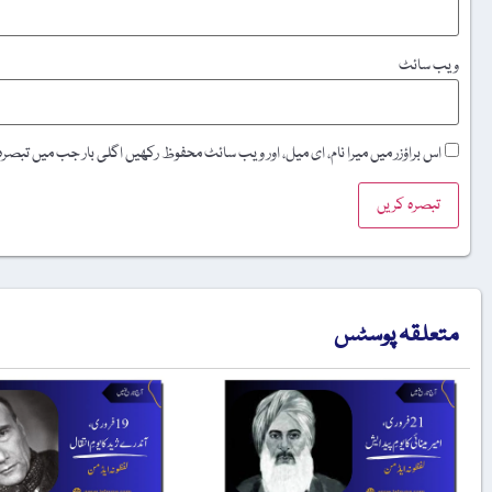
ویب‌ سائٹ
اس براؤزر میں میرا نام، ای میل، اور ویب سائٹ محفوظ رکھیں اگلی بار جب میں تبصر
متعلقہ پوسٹس