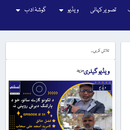
تصویر کہانی
ویڈیو
گوشۂ ادب
ویڈیو گیلری
مزید