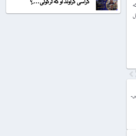
گراسی گراونڈ او کہ ترکولی….؟
مریکہ
ل
یں۔