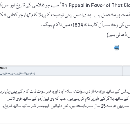
ان کا بہترین کام "An Appeal in Favor of That Class of Americans Called Africans (1833)” ہے، جو غلامی کی تاریخ اور ا
مذمت پر مشتمل ہے۔ یہ دراصل اپنی نوعیت کا پہلا کام تھا، جو کتابی شک
ن کا رسالہ 1834ء میں ناکام ہوگیا۔
ں ڈھالی ہے)
Prin
NEXT
ایسا بس پاکستان ہی میں ممکن ہے!
اس کے ساتھ روزنامہ آزادی سوات/ اسلام آباد اور باخبر سوات ڈاٹ کام کے بھی ایڈیٹر ہ
ے ساتھ بلاگر کے طور پر کام کر رہے ہیں، جب کہ وی نیوز اُردو کے ساتھ فری لانس
جرنلسٹ کے طور پر وابستہ ہیں۔ درس و تدریس کے شعبے سے بھی عرصہ 25 سال سے وابستہ ہیں۔ نئی دنیائیں کھوجنے کے ساتھ ساتھ تاریخ و