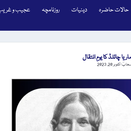
حالات حاضرہ
دینیات
روزنامچہ
عجیب و غریب
سحابؔ
اکتوبر 20, 2023