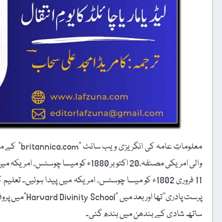
والی امریکی مصنفہ،20 اکتوبر 1880ء کو میسا چوسٹس، امریکہ میں انتقال کرگئیں۔
11 فروری 1802ء کو میسا چوسٹس، امریکہ میں پیدا ہوئیں۔ 
ساتھ شادی کے بندھن میں بندھ گئی۔