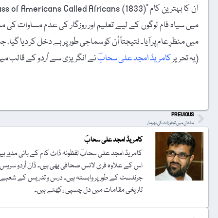
میں سیاہ فام لوگوں کے لیے تعلیم اور روزگار کی عدم مساوات کی 
میں منظرِ عام پر آیا۔ نتیجتاً اُن کو سماجی طور پر بے دخل کر دیا گیا، جس کی وجہ سے اُ
(یہ تحریر
کامریڈ امجد علی سحابؔ
نے انگریزی سے اُردو کے قالب می
t
PREVIOUS
ملتان میں تجاوزات کی بھرمار
کامریڈ امجد علی سحابؔ
کامریڈ امجد علی سحابؔ لفظونہ ڈاٹ کام کے بانی مدیر ہیں۔ 
اس کے علاوہ فری لانس صحافی بھی ہیں۔ ڈان اُردو سروس ک
تاریخی مقامات میں دل چسپی رکھتے ہیں۔