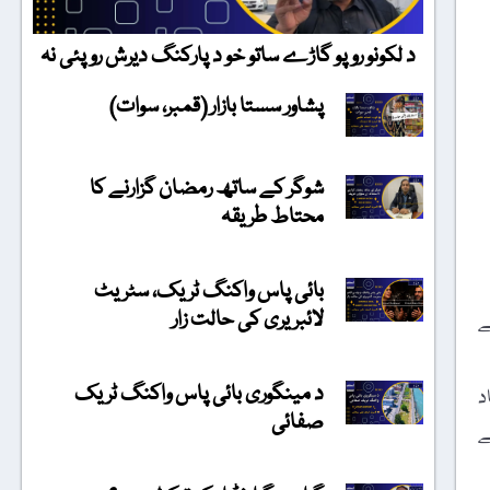
د لکونو روپو گاڑے ساتو خو د پارکنگ دیرش روپئی نہ
پشاور سستا بازار (قمبر، سوات)
شوگر کے ساتھ رمضان گزارنے کا
محتاط طریقہ
بائی پاس واکنگ ٹریک، سٹریٹ
لائبریری کی حالت زار
ام کرنے
د مینگوری بائی پاس واکنگ ٹریک
د
صفائی
۔ 1828ء میں ڈیویڈ ایل چائلڈ (David L. Child) کے