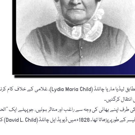
معلوماتِ عامہ کی انگریزی ویب سائٹ "britannica.com” کے مطابق لیڈیا ماریا چائلڈ (Lydia Maria Child)، غلامی کے خلاف ک
تعلیم کی طرف اپنے بھائی کی وجہ سے راغب اور متاثر ہوئیں، جو پہلے ایک ’’اتحا
پرست پادری‘‘تھا اور بعد میں "Harvard Divinity School”میں پروفیسر کے طور پر پڑھاتا تھا