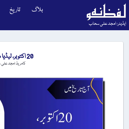
بلاگ
تاریخ
ایڈیٹر: امجد علی سحاب
20 اکتوبر، لیڈیا ماریا چائلڈ کا یومِ انتقال
کامریڈ امجد علی 