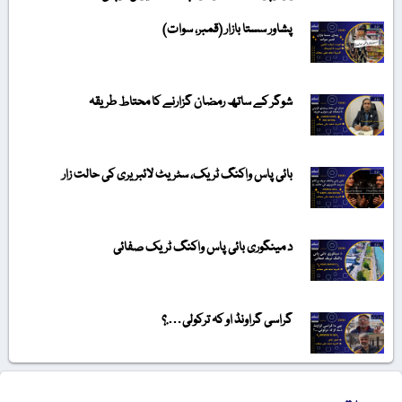
پشاور سستا بازار (قمبر، سوات)
شوگر کے ساتھ رمضان گزارنے کا محتاط طریقہ
بائی پاس واکنگ ٹریک، سٹریٹ لائبریری کی حالت زار
د مینگوری بائی پاس واکنگ ٹریک صفائی
گراسی گراونڈ او کہ ترکولی….؟