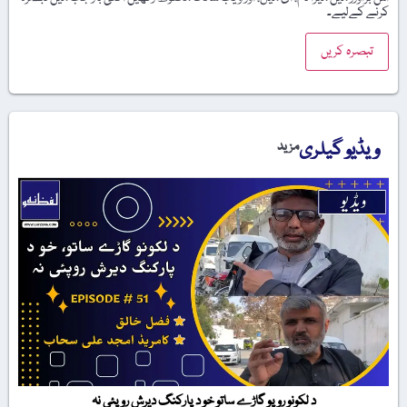
کرنے کےلیے۔
ویڈیو گیلری
مزید
د لکونو روپو گاڑے ساتو خو د پارکنگ دیرش روپئی نہ