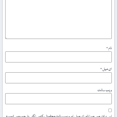
نام
*
ای میل
*
ویب‌ سائٹ
اس براؤزر میں میرا نام، ای میل، اور ویب سائٹ محفوظ رکھیں اگلی بار جب میں تبصرہ