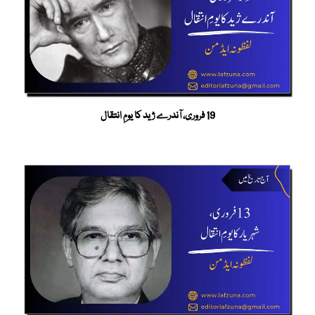
19 فروری، آندرے ژید کا یومِ انتقال