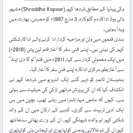
وکی پیڈیا کے مطابق شردھا کپور (Shraddha Kapoor) مشہور
بالی ووڈ اداکارہ و گلوکارہ، 3 مارچ 1987ء کو ممبئی، بھارت میں
پیدا ہوئیں۔
ہندی فلموں میں ولن اور مزاحیہ کردار ادا کرنے والے اداکار شکتی
کپور کی بیٹی ہیں۔ اپنے فنی سفر کا آغاز فلم تین پتی (2010ء)
میں ایک معمولی کردار سے کیا۔ 2011ء میں فلم ’’لو کا دی اینڈ‘‘
سے آغاز بطور مرکزی اداکارہ اپنے فنی سفر کا آغاز کیا۔
ہندوستان ٹائمز کو دیے گئے ایک انٹرویو میں شردھا کپور نے
انکشاف کیا کہ ان کی پرورش مراٹھی لڑکی کی حیثیت سے ہوئی
ہے۔ کیوں کہ ماموں مہاراشٹرا میں رہتے تھے۔ بچپن میں ہی
ایک ادبی تربیت سے گزری۔ کنبے کے ارکان میں ان کے والد
شکتی کپور اور والدہ شیونگی کپور، ان کے بڑے بھائی سدھانتھ
کپور ان کی دو خالائیں پدمنی کولہا پوری اور تیجاس ونی کولہاپوری