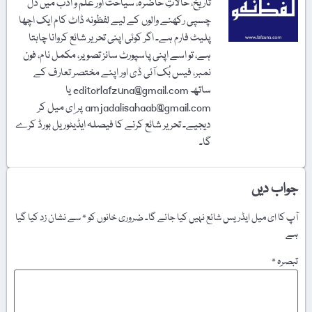
تاریخ، حالاتِ حاضرہ، سیاحت اور علم و ادب میں دل
چسپی رکھنے والوں کے لیے لفظونہ ڈاٹ کام ایک اچھا
پلیٹ فارم ہے۔ اگر کوئی اپنی تحریر شائع کروانا چاہتا
ہے، تو اسے اپنی پاسپورٹ سائز تصویر، مکمل نام، فون
نمبر، فیس بُک آئی ڈی اور اپنے مختصر تعارف کے
ساتھ editorlafzuna@gmail.com یا
amjadalisahaab@gmail.com پر اِی میل کر
دیجیے۔ تحریر شائع کرنے کا فیصلہ ایڈیٹوریل بورڈ کرے
گا۔
جواب دیں
آپ کا ای میل ایڈریس شائع نہیں کیا جائے گا۔
ضروری خانوں کو
*
سے نشان زد کیا گیا
ہے
تبصرہ
*