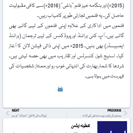
(2015ء) اور ہنگامہ خیز فلم ’’باغی‘‘ (2016ء) سے کافی مقبولیت
حاصل کی۔ یہ فلمیں تجارتی طور پر کامیاب رہیں۔
فلموں میں اداکاری کے علاوہ اپنی فلموں کے لیے گانے بھی
گائے ہیں۔ آپ کئی برائنڈ اور پروڈکٹس کے لیے ترجمان (برائنڈ
ایمبیسڈر) بھی بنیں۔ 2015ء میں اپنی ذاتی فیشن لائن کا آغاز
کیا۔ اسٹیج شوز، کنسرٹس اور تقاریب میں بھی حصہ لیتی ہیں۔
شردھا کا شمار بھارت کی انتہائی خوب رو اور ممتاز شخصیات کی
فہرست میں ہوتا ہے۔
Print
NEXT
PREVIOUS
برصغیر کی تہذیب پر مسلمانوں کے اثرات
لیو ٹالسٹائی کا ناول ’’اعتراف‘‘ اور ہم
لفظونہ ایڈمن