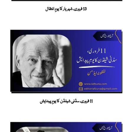
13 فروری، شہریار کا یومِ انتقال
11 فروری، سڈنی شیلڈن کا یومِ پیدایش