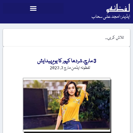
ایڈیٹر: امجد علی سحاب
3 مارچ، شردھا کپور کا یومِ پیدایش
لفظونہ ایڈمن
مارچ 3, 2023