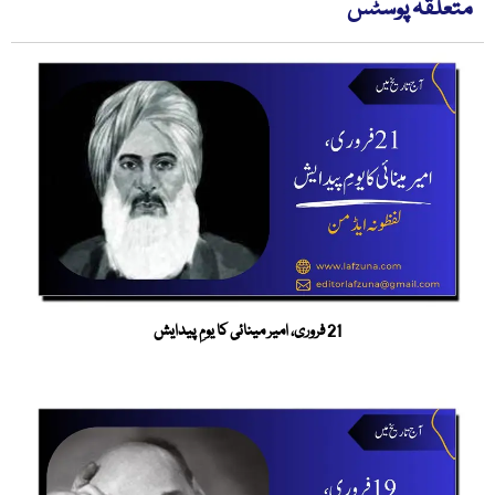
متعلقہ پوسٹس
21 فروری، امیر مینائی کا یومِ پیدایش