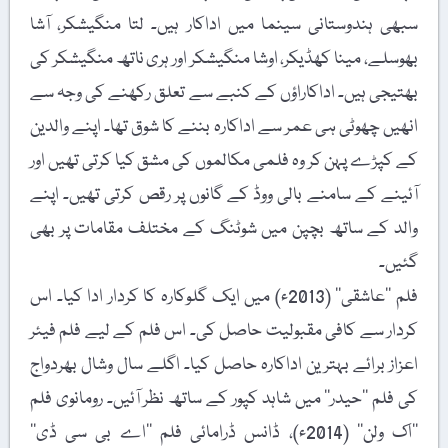
سبھی ہندوستانی سینما میں اداکار ہیں۔ لتا منگیشکر، آشا
بھوسلے، مینا کھڈیکر، اوشا منگیشکر اور ہری ناتھ منگیشکر کی
بھتیجی ہیں۔ اداکاراؤں کے کنبے سے تعلق رکھنے کی وجہ سے
انھیں چھوٹی ہی عمر سے اداکارہ بننے کا شوق تھا۔ اپنے والدین
کے کپڑے پہن کر وہ فلمی مکالموں کی مشق کیا کرتی تھیں اور
آئینے کے سامنے بالی ووڈ کے گانوں پر رقص کرتی تھیں۔ اپنے
والد کے ساتھ بچپن میں شوٹنگ کے مختلف مقامات پر بھی
گئیں۔
فلم ’’عاشقی‘‘ (2013ء) میں ایک گلوکارہ کا کردار ادا کیا۔ اس
کردار سے کافی مقبولیت حاصل کی۔ اس فلم کے لیے فلم فیئر
اعزاز برائے بہترین اداکارہ حاصل کیا۔ اگلے سال وشال بھردواج
کی فلم ’’حیدر‘‘ میں شاہد کپور کے ساتھ نظر آئیں۔ رومانوی فلم
’’اک ولن‘‘ (2014ء)، ڈانس ڈرامائی فلم ’’اے بی سی ڈی‘‘