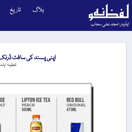
بلاگ
تاریخ
ایڈیٹر: امجد علی سحاب
اپنی پسند کی سافٹ ڈرنک 
لفظونہ ایڈم