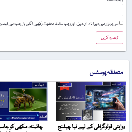
ویب‌ سائٹ
اس براؤزر میں میرا نام، ای میل، اور ویب سائٹ محفوظ رکھیں اگلی بار جب میں تبصر
متعلقہ پوسٹس
روایتی فوٹوگرافی کے لیے نیا چیلنج
چائینہ، مکھی کو جاس