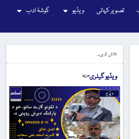
تصویر کہانی
ویڈیو
گوشۂ ادب
ویڈیو گیلری
مزید