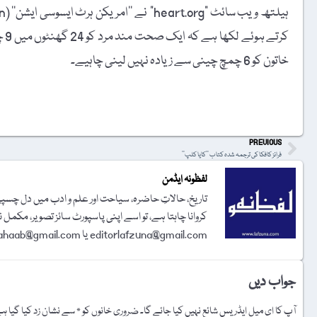
کر
خاتون کو 6 چمچ چینی سے زیادہ نہیں لینی چاہیے۔
t
PREVIOUS
فرانز کافکا کی ترجمہ شدہ کتاب ’’کایا کلپ‘‘
لفظونہ ایڈمن
تاریخ، حالاتِ حاضرہ، سیاحت اور علم و ادب میں دل چسپی 
کروانا چاہتا ہے، تو اسے اپنی پاسپورٹ سائز تصویر، مکمل 
editorlafzuna@gmail.com یا amjadalisahaab@gmail.com پر اِی میل کر دیجیے۔ تحریر شائع کرنے کا فیصلہ ایڈیٹوریل بورڈ کرے گا۔
جواب دیں
آپ کا ای میل ایڈریس شائع نہیں کیا جائے گا۔
ضروری خانوں کو
*
سے نشان زد کیا گیا ہ