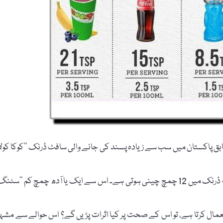
کی انگریزی ویب سائٹ "pinterest.com” کے مطابق پاکستان میں سب سے زیادہ پسند کی جانے والی سافٹ ڈرنک ’’کوکا کولا
اس طرح ریڈ بُل (Red Bull) نامی ’’انرجی ڈرنک‘‘ کہلانے والی سافٹ ڈرنک میں 12 چمچ چینی ہوتی ہے۔ اس سے ایک یا آدھ چمچ کم ’’سٹن
عمال کرتا ہے، تو اس کے صحت پر کیا اثرات پڑیں گے؟ اس حوالے سے مشہو