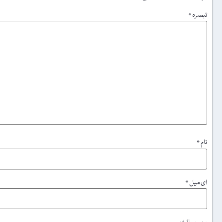
تبصرہ
*
نام
*
ای میل
*