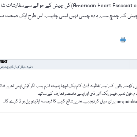
ہیلتھ ویب سائٹ "heart.org” نے ’’امریکن ہرٹ ایسوسی ایشن‘‘ (American Heart Association) کی چینی کے حوالے سے سفارشات
تے ہوئے لکھا ہے کہ ایک صحت مند مرد کو 24 گھنٹوں میں 9 چینی کے چمچ سے زیادہ چینی نہیں لینی چاہیے۔ اس طرح ایک صحت م
Prin
NEXT
7 فروری، توکل کرمان کا یومِ پیدایش
رکھنے والوں کے لیے لفظونہ ڈاٹ کام ایک اچھا پلیٹ فارم ہے۔ اگر کوئی اپنی تحریر شائ
نام، فون نمبر، فیس بُک آئی ڈی اور اپنے مختصر تعارف کے ساتھ
ے