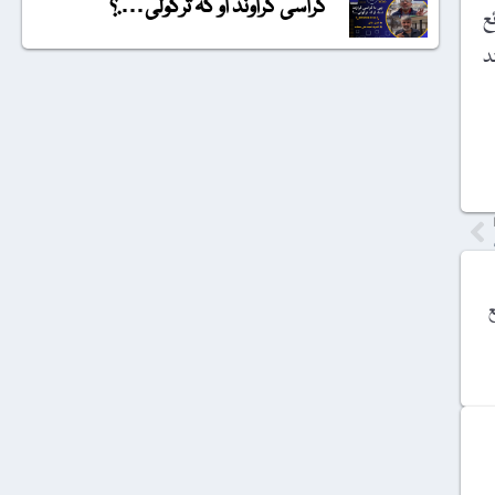
گراسی گراونڈ او کہ ترکولی….؟
 شائع
ند
ع