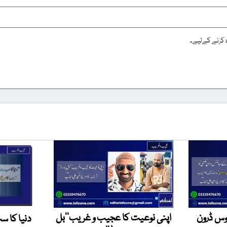
ہ کرنے کےلیے۔
وس ڈرون
اپنی نوعیت کا عجیب و غریب’’بل
دنیا کا س