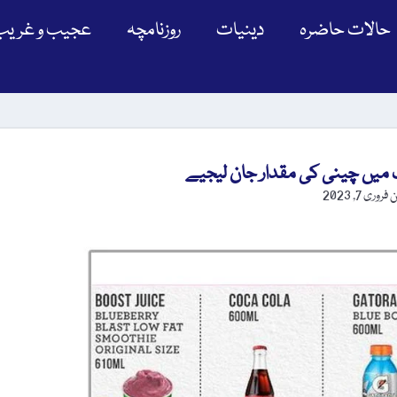
حالات حاضرہ
دینیات
روزنامچہ
عجیب و غریب
میں چینی کی مقدار جان لیجیے
ن
فروری 7, 2023