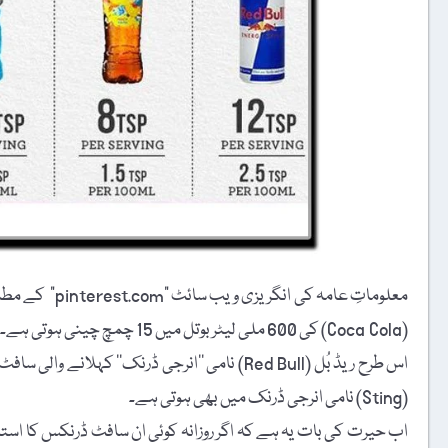
معلوماتِ عامہ 
(Coca Cola) کی 600 ملی لیٹر بوتل میں 15 چمچ چینی ہوتی ہے۔
(Sting) نامی انرجی ڈرنک میں بھی ہوتی ہے۔
اب حیرت کی بات یہ ہے کہ اگر روزانہ کوئی ان سافٹ ڈرنکس کا است