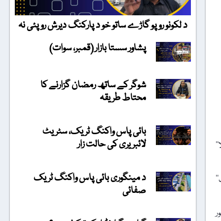
د لکونو روپو گاڑے ساتو خو د پارکنگ دیرش روپئی نہ
پشاور سستا بازار (قمبر، سوات)
شوگر کے ساتھ رمضان گزارنے کا
محتاط طریقہ
بائی پاس واکنگ ٹریک، سٹریٹ
لائبریری کی حالت زار
‘‘
د مینگوری بائی پاس واکنگ ٹریک
گ‘‘
صفائی
ر