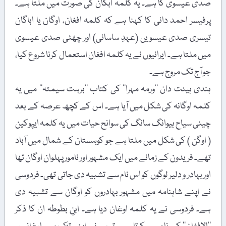
صدی عیسوی کا ہے۔ یہ کلمہ ابگان کی صورت میں ملتا ہے۔
پرفیسر احمد دانی کا کہنا ہے کہ کلمہ افغان، اوگان یا اباگان
تیسری صدی عیسویں (عہدِ ساسانی) اور چھٹی صدی عیسوی
میں ملتا ہے۔ ایرانیوں نے یہ کلمہ افغان استعمال کرنا شروع کیا،
جو آج تک مروج ہے۔
ہندی ہیئت دان ’’ورمہ مہرا‘‘ کی کتاب ’’برہت سیمتہ‘‘ میں یہ
کلمہ اوگانہ کی شکل میں آیا ہے۔ اس کے کچھ عرصہ کے بعد
چینی سیاح ہیوانگ سانگ کی سوانح حیات میں یہ کلمہ ایپوکین
( اوگن ) کی شکل میں ملتا ہے جو کوہستان کے شمال میں آباد
تھے۔ فریدون کے زمانے میں ایک مشہور اور نامور پہلوان اوگان تھا
اور بہادر و دلیر لوگوں کو اس نام سے تشبیہ دی جاتی تھی۔ فردوسی
نے اپنے شاہنامہ میں مشہور بہادروں کو اوگان سے تشبیہ دی
ہے۔ فردوسی نے یہ کلمہ اوغان دیا ہے۔ ابنِ بطوطہ ان کا ذکر