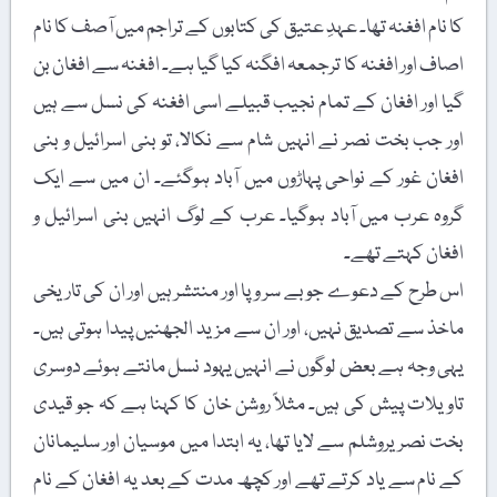
کا نام افغنہ تھا۔ عہدِ عتیق کی کتابوں کے تراجم میں آصف کا نام
اصاف اور افغنہ کا ترجمعہ افگنہ کیا گیا ہے۔ افغنہ سے افغان بن
گیا اور افغان کے تمام نجیب قبیلے اسی افغنہ کی نسل سے ہیں
اور جب بخت نصر نے انہیں شام سے نکالا، تو بنی اسرائیل و بنی
افغان غور کے نواحی پہاڑوں میں آباد ہوگئے۔ ان میں سے ایک
گروہ عرب میں آباد ہوگیا۔ عرب کے لوگ انہیں بنی اسرائیل و
افغان کہتے تھے۔
اس طرح کے دعوے جو بے سر و پا اور منتشر ہیں اور ان کی تاریخی
ماخذ سے تصدیق نہیں، اور ان سے مزید الجھنیں پیدا ہوتی ہیں۔
یہی وجہ ہے بعض لوگوں نے انہیں یہود نسل مانتے ہوئے دوسری
تاویلات پیش کی ہیں۔ مثلاً روشن خان کا کہنا ہے کہ جو قیدی
بخت نصر یروشلم سے لایا تھا، یہ ابتدا میں موسیان اور سلیمانان
کے نام سے یاد کرتے تھے اور کچھ مدت کے بعد یہ افغان کے نام