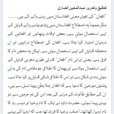
تحقیق و تحریر: عبدالمعین انصاری
’’افغان‘‘ کے لغوی معنی افغانستان میں رہنے والے کے ہیں……
مگر عموماً یہ اصطلاح افغانستان میں پشتو بولنے والے قبایل کے
لیے استعمال ہوتی ہے۔ بعض اوقات پٹھانوں اور افغانوں کے
درمیان امتیاز کیا جاتا ہے۔ افغان کی اصطلاح درانیوں اور ان
متعلقہ قبایل کے لیے استعمال ہوتی ہے، لیکن یہ محض نام کا
فرق ہے۔ یعنی ایرانی نام ’’افغان‘‘ قدرتی طور پر مغربی قبایل کے
لیے استعمال ہوتا ہے اورپھٹان کا اطلاق جو مقامی نام کی بدلی
ہوئی ہندی شکل ہے اور اس کا اطلاق شرقی قبایل پر کیا جاتا ہے۔
پشتون مورخین کا دعوا ہے کہ افغان جلا وطن یہود نسل سے ہیں۔
ان کے مطابق طالوت کے مرنے کے بعد اس کی دو حرموں سے دو
بیٹے پیدا ہوئے۔ حضرت داؤد نے ایک کا نام برخیا اور دوسرے کا
نام ارمیا رکھا تھا۔ آصف، برخیا کا فرزند تھا جب کہ ارمیا کے بیٹے