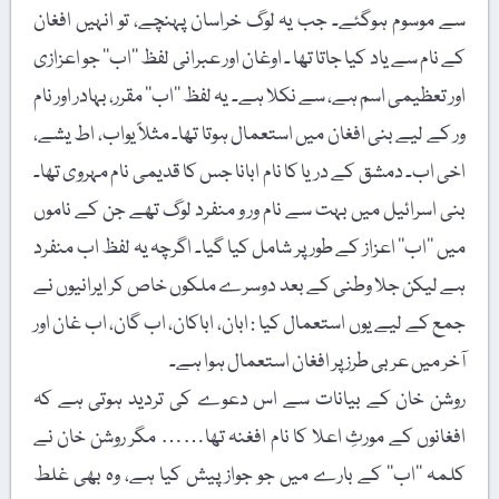
سے موسوم ہوگئے۔ جب یہ لوگ خراسان پہنچے، تو انہیں افغان
کے نام سے یاد کیا جاتا تھا ۔ اوغان اور عبرانی لفظ ’’اب‘‘ جو اعزازی
اور تعظیمی اسم ہے، سے نکلا ہے۔ یہ لفظ ’’اب‘‘ مقرر، بہادر اور نام
ور کے لیے بنی افغان میں استعمال ہوتا تھا۔ مثلاً یواب، اط یشے،
اخی اب۔ دمشق کے دریا کا نام ابانا جس کا قدیمی نام مہروی تھا۔
بنی اسرائیل میں بہت سے نام ور و منفرد لوگ تھے جن کے ناموں
میں ’’اب‘‘ اعزاز کے طور پر شامل کیا گیا۔ اگرچہ یہ لفظ اب منفرد
ہے لیکن جلا وطنی کے بعد دوسرے ملکوں خاص کر ایرانیوں نے
جمع کے لیے یوں استعمال کیا : ابان، اباکان، اب گان، اب غان اور
آخر میں عربی طرز پر افغان استعمال ہوا ہے۔
روشن خان کے بیانات سے اس دعوے کی تردید ہوتی ہے کہ
افغانوں کے مورثِ اعلا کا نام افغنہ تھا…… مگر روشن خان نے
کلمہ ’’اب‘‘ کے بارے میں جو جواز پیش کیا ہے، وہ بھی غلط