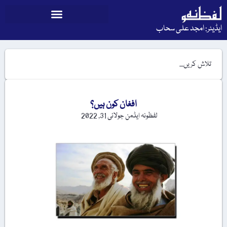
ایڈیٹر: امجد علی سحاب
افغان کون ہیں؟
لفظونہ ایڈمن
جولائی 31, 2022