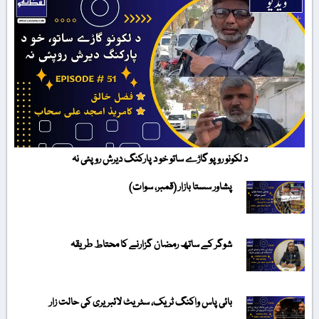
د لکونو روپو گاڑے ساتو خو د پارکنگ دیرش روپئی نہ
پشاور سستا بازار (قمبر، سوات)
شوگر کے ساتھ رمضان گزارنے کا محتاط طریقہ
بائی پاس واکنگ ٹریک، سٹریٹ لائبریری کی حالت زار