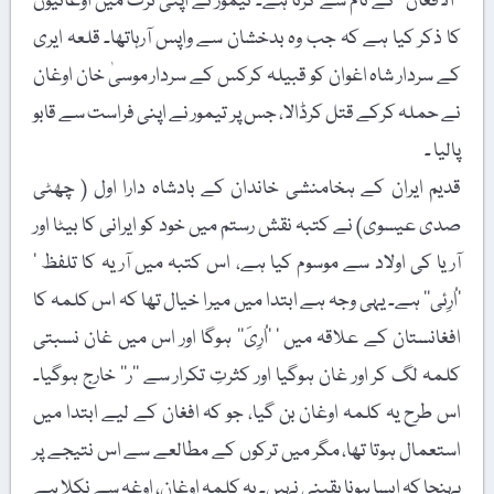
’’الافغان‘‘ کے نام سے کرتا ہے۔ تیمور نے اپنی تزک میں اوغانیوں
کا ذکر کیا ہے کہ جب وہ بدخشان سے واپس آرہاتھا۔ قلعہ ایری
کے سردار شاہ اغوان کو قبیلہ کرکس کے سردار موسیٰ خان اوغان
نے حملہ کرکے قتل کرڈالا، جس پر تیمور نے اپنی فراست سے قابو
پالیا ۔
قدیم ایران کے ہخامنشی خاندان کے بادشاہ دارا اول ( چھٹی
صدی عیسوی) نے کتبہ نقش رستم میں خود کو ایرانی کا بیٹا اور
آریا کی اولاد سے موسوم کیا ہے، اس کتبہ میں آریہ کا تلفظ ’
’اُرِئی‘‘ ہے۔ یہی وجہ ہے ابتدا میں میرا خیال تھا کہ اس کلمہ کا
افغانستان کے علاقہ میں ’ ’اُرِیَ‘‘ ہوگا اور اس میں غان نسبتی
کلمہ لگ کر اور غان ہوگیا اور کثرتِ تکرار سے ’’ر‘‘ خارج ہوگیا۔
اس طرح یہ کلمہ اوغان بن گیا، جو کہ افغان کے لیے ابتدا میں
استعمال ہوتا تھا، مگر میں ترکوں کے مطالعے سے اس نتیجے پر
پہنچا کہ ایسا ہونا یقینی نہیں۔ یہ کلمہ اوغان، اوغہ سے نکلا ہے