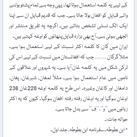
کے لیے یہ کلمہ استعمال ہوتا تھا۔ یہی وجہ ہے تمام پشتو بولنے
والے قبایل کو افغان بولا جاتا ہے۔ جب کہ قدیم قبایل ان سے اپنا
ایک الگ نسلی تشخص بتاتے ہیں۔ اگرچہ یہ تفریق منتشر اور
الجھی ہوئی ہے۔ آج بھی ہزارہ قبایل پٹھانوں کو اوغہ کہتے ہیں۔
ایران میں گان کا کلمہ اکثر نسبت کے لیے استعمال ہوا ہے۔
مثلاً گرگان…… جب کہ افغانستان میں نسبت کے لیے اس کی
ترکی شکل میں یہ کلمہ غان آیا ہے۔ یہ شہروں اور علاقوں کے
ناموں میں عام استعمال ہوا ہے۔ مثلاً لمغان، شبرغان، پغان،
دامغان اور کاغان وغیرہ۔ اس طرح یہ کلمہ اوغہ 228غان 236
اوغان ہوگیا اور یہ اوغان رفتہ رفتہ افغان ہوگیا۔ کیوں کہ یہ اکثر
زبانوں میں ’ ’و‘ ‘، ’ ’ف‘ ‘ سے بدل جاتا ہے۔
حوالہ جات:۔
٭ ابن بطوطہ۔ سفرنامہ ابن بطوطہ، جلد اول۔