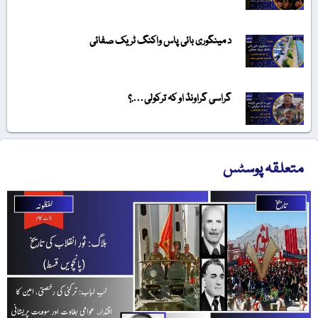
د مینگوری بائی پاس واکنگ ٹریک صفائی
گراسی گراونڈ او کہ ترکولی….؟
متعلقہ پوسٹس