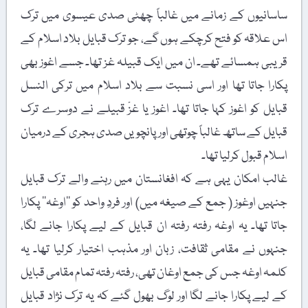
ساسانیوں کے زمانے میں غالباً چھٹی صدی عیسوی میں ترک
اس علاقہ کو فتح کرچکے ہوں گے، جو ترک قبایل بلاد اسلام کے
قریبی ہمسائے تھے۔ ان میں ایک قبیلہ غز تھا۔ جسے اغوز بھی
پکارا جاتا تھا اور اسی نسبت سے بلاد اسلام میں ترکی النسل
قبایل کو اغوز کہا جاتا تھا۔ اغوز یا غزْ قبیلے نے دوسرے ترک
قبایل کے ساتھ غالباً چوتھی اور پانچویں صدی ہجری کے درمیان
اسلام قبول کرلیا تھا۔
غالب امکان یہی ہے کہ افغانستان میں رہنے والے ترک قبایل
جنہیں اوغوز ( جمع کے صیغہ میں) اور فردِ واحد کو ’’اوغہ‘‘ پکارا
جاتا تھا۔ یہ اوغہ رفتہ رفتہ ان قبایل کے لیے پکارا جانے لگا،
جنہوں نے مقامی ثقافت، زبان اور مذہب اختیار کرلیا تھا۔ یہ
کلمہ اوغہ جس کی جمع اوغان تھی، رفتہ رفتہ تمام مقامی قبایل
کے لیے پکارا جانے لگا اور لوگ بھول گئے کہ یہ ترک نژاد قبایل