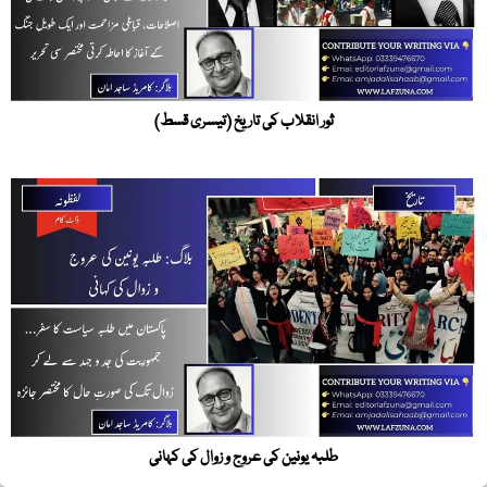
ثور انقلاب کی تاریخ (تیسری قسط)
طلبہ یونین کی عروج و زوال کی کہانی