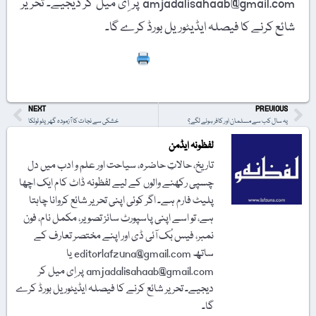
amjadalisahaab@gmail.com پر اِی میل کر دیجیے۔ تحریر
شائع کرنے کا فیصلہ ایڈیٹوریل بورڈ کرے گا۔
Print
NEXT
PREVIOUS
یہ سال کب سے مسلمان اور کافر ہونے لگے؟
خشکی سے نجات کا آزمودہ گھریلو ٹوٹکا
لفظونہ ایڈمن
تاریخ، حالاتِ حاضرہ، سیاحت اور علم و ادب میں دل
چسپی رکھنے والوں کے لیے لفظونہ ڈاٹ کام ایک اچھا
پلیٹ فارم ہے۔ اگر کوئی اپنی تحریر شائع کروانا چاہتا
ہے، تو اسے اپنی پاسپورٹ سائز تصویر، مکمل نام، فون
نمبر، فیس بُک آئی ڈی اور اپنے مختصر تعارف کے
ساتھ editorlafzuna@gmail.com یا
amjadalisahaab@gmail.com پر اِی میل کر
دیجیے۔ تحریر شائع کرنے کا فیصلہ ایڈیٹوریل بورڈ کرے
گا۔