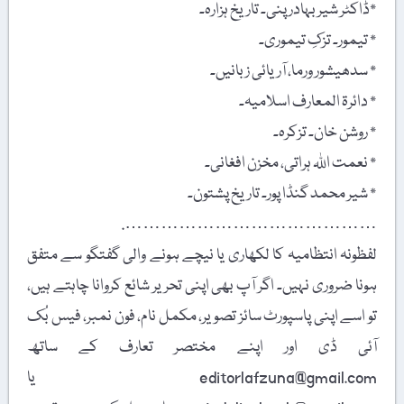
٭ڈاکٹر شیر بہادر پنی۔ تاریخ ہزارہ۔
٭ تیمور۔ تزکِ تیموری۔
٭ سدھیشور ورما، آریائی زبانیں۔
٭ دائرۃ المعارف اسلامیہ۔
٭ روشن خان۔ تزکرہ۔
٭ نعمت اللہ ہراتی، مخزن افغانی۔
٭ شیر محمد گنڈا پور۔ تاریخ پشتون۔
…………………………………….
لفظونہ انتظامیہ کا لکھاری یا نیچے ہونے والی گفتگو سے متفق
ہونا ضروری نہیں۔ اگر آپ بھی اپنی تحریر شائع کروانا چاہتے ہیں،
تو اسے اپنی پاسپورٹ سائز تصویر، مکمل نام، فون نمبر، فیس بُک
آئی ڈی اور اپنے مختصر تعارف کے ساتھ
editorlafzuna@gmail.com یا