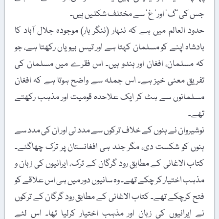
جس کی ’ گ ‘ اور ’ غ ‘ سے مختلف شکلیں ہیں۔
حدود العالم میں ہے کہ ننہار (ننگر ہار) موجودہ جلال آباد کا
بادشاہ اپنے کو مسلمان کہتا ہے اور تیس بیویاں رکھتا ہے، جو
کہ مسلمان، افغان اور ہندو ہیں۔ اس فقرے میں مسلمان کی
تفریق معنی خیز ہے۔ اس جملہ سے واضح ہوتا ہے کہ افغان
مسلمانوں سے ہٹ کر ایک علاحدہ قومیت اور مذہب رکھتے
تھے۔
نوشیروان نے ہنوں کے خلاف ترکوں سے مدد لی اور ان کی مدد سے
ہنوں کو شکست دی، مگر جلد ہی افغانستان پر ترک چھاگئے۔
کتاب الاغانی کے مطابق رود گرگان کے ترک، ایرانیوں کی زبان و
مذہب اختیار کر چکے تھے۔ وہ سانیوں دور میں ہی اس علاقے کو
فتح کرچکے تھے۔ کتاب الاغانی کے مطابق رود گرگان کے ترکوں
نے ایرانیوں کی زبان اور مذہب اختیار کرلیا تھا۔ اس لئے