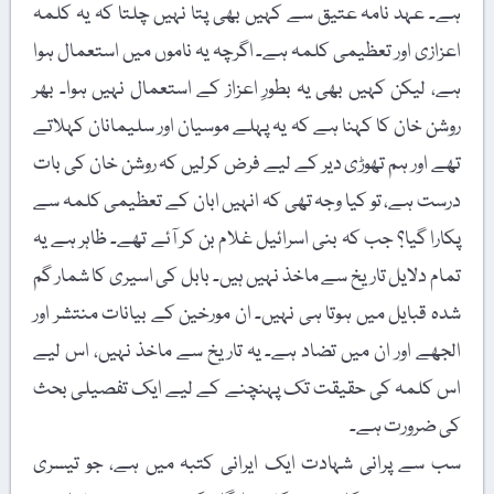
ہے۔ عہد نامہ عتیق سے کہیں بھی پتا نہیں چلتا کہ یہ کلمہ
اعزازی اور تعظیمی کلمہ ہے۔ اگرچہ یہ ناموں میں استعمال ہوا
ہے، لیکن کہیں بھی یہ بطورِ اعزاز کے استعمال نہیں ہوا۔ بھر
روشن خان کا کہنا ہے کہ یہ پہلے موسیان اور سلیمانان کہلاتے
تھے اور ہم تھوڑی دیر کے لیے فرض کرلیں کہ روشن خان کی بات
درست ہے، تو کیا وجہ تھی کہ انہیں ابان کے تعظیمی کلمہ سے
پکارا گیا؟ جب کہ بنی اسرائیل غلام بن کر آئے تھے۔ ظاہر ہے یہ
تمام دلایل تاریخ سے ماخذ نہیں ہیں۔ بابل کی اسیری کا شمار گم
شدہ قبایل میں ہوتا ہی نہیں۔ ان مورخین کے بیانات منتشر اور
الجھے اور ان میں تضاد ہے۔ یہ تاریخ سے ماخذ نہیں، اس لیے
اس کلمہ کی حقیقت تک پہنچنے کے لیے ایک تفصیلی بحث
کی ضرورت ہے۔
سب سے پرانی شہادت ایک ایرانی کتبہ میں ہے، جو تیسری