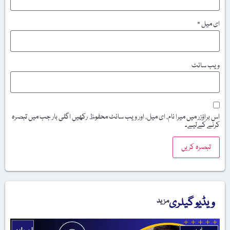
ای میل
*
ویب‌ سائٹ
اس براؤزر میں میرا نام، ای میل، اور ویب سائٹ محفوظ رکھیں اگلی بار جب میں تبصرہ
کرنے کےلیے۔
ویڈیو گیلری
مزید