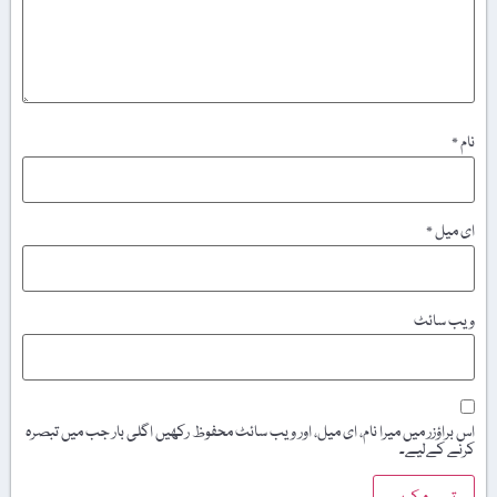
نام
*
ای میل
*
ویب‌ سائٹ
اس براؤزر میں میرا نام، ای میل، اور ویب سائٹ محفوظ رکھیں اگلی بار جب میں تبصرہ
کرنے کےلیے۔