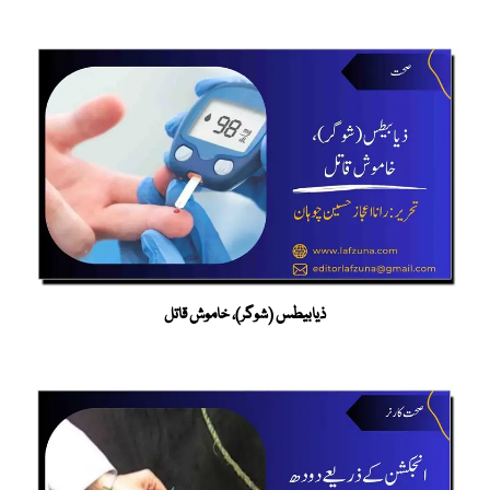
ذیابیطس (شوگر)، خاموش قاتل