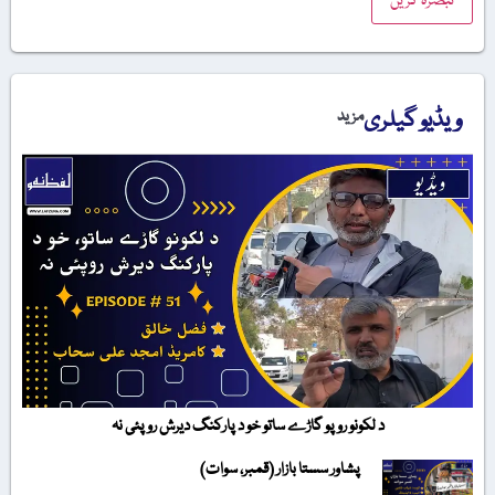
ویڈیو گیلری
مزید
د لکونو روپو گاڑے ساتو خو د پارکنگ دیرش روپئی نہ
پشاور سستا بازار (قمبر، سوات)