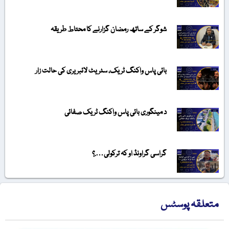
شوگر کے ساتھ رمضان گزارنے کا محتاط طریقہ
بائی پاس واکنگ ٹریک، سٹریٹ لائبریری کی حالت زار
د مینگوری بائی پاس واکنگ ٹریک صفائی
گراسی گراونڈ او کہ ترکولی….؟
متعلقہ پوسٹس