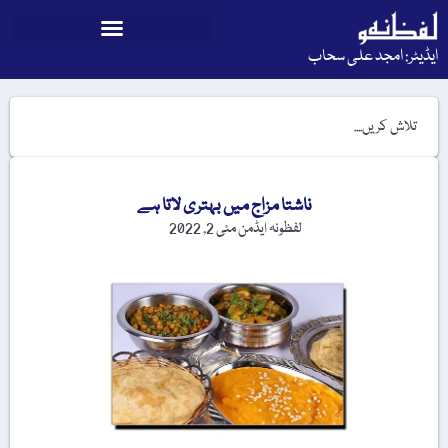
ایڈیٹر: امجد علی سحاب
ناشتا مزاج میں بہتری لاتا ہے
لفظونہ ایڈمن
مئی 2, 2022