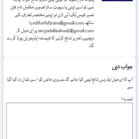
ہے، تو اسے اپنی پاسپورٹ سائز تصویر، مکمل نام، فون
نمبر، فیس بُک آئی ڈی اور اپنے مختصر تعارف کے
ساتھ editorlafzuna@gmail.com یا
amjadalisahaab@gmail.com پر اِی میل کر
دیجیے۔ تحریر شائع کرنے کا فیصلہ ایڈیٹوریل بورڈ کرے
گا۔
جواب دیں
آپ کا ای میل ایڈریس شائع نہیں کیا جائے گا۔
ضروری خانوں کو
*
سے نشان زد کیا گیا
ہے
تبصرہ
*