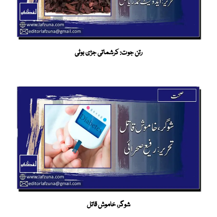
رتن جوت: کرشماتی جڑی بوٹی
شوگر، خاموش قاتل