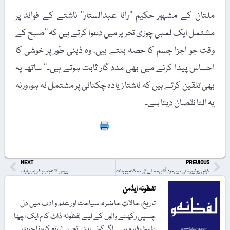
ملتان کے مشہور حکیم ’’رانا عبدالستار‘‘ ناشتے کے فوائد پر
مشتمل ایک لمبی چوڑی تحریر میں دعوا کرتے ہیں کہ ’’صبح کے
وقت جو اجزا جسم کا حصہ بنتے ہیں، وہ ذہنی طور پر خوشی کا
احساس پیدا کرنے میں بھی مدد گار ثابت ہوتے ہیں۔‘‘ ساتھ یہ
بھی تلقین کرتے ہیں کہ ناشتا زیادہ چکنائی پر مشتمل نہ ہو، ورنہ
یہ الٹا نقصان دیتا ہے۔
Print
NEXT
PREVIOUS
کراچی یونیورسٹی میں خود کُش حملے کی ممکنہ وجوہات
پیرس کا عجب و غریب پارک
لفظونہ ایڈمن
تاریخ، حالاتِ حاضرہ، سیاحت اور علم و ادب میں دل
چسپی رکھنے والوں کے لیے لفظونہ ڈاٹ کام ایک اچھا
پلیٹ فارم ہے۔ اگر کوئی اپنی تحریر شائع کروانا چاہتا