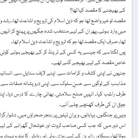
مختلف علاقوں سے آ کر مختلف لوگ یہاں آن بستے ہیں۔انہیں کون بھی
کے بھیجنے کا مقصد کیا تھا؟
مقصد تو خیر واضع تھا جو کہ دین اسلام کی ترویج و اشاعت تھا۔ رشد
میں وارد ہوئے۔ پھر ان کے لیے منتخب شدہ جگہوں پر پہنچ کر انہوں
تھا۔ صرف ایک مقصد تھا جو کہ ترویج و اشاعت دین اسلام تھا۔
یوں لگتا ہے کہ جیسے یہ کسی کے ٹرینڈ کر کے بھیجے ہوئے 
خاص مقصد کے لیے بھیجے گئے تھے۔
جنہوں نے اپنی کشف و کرامات سے، اپنے لایف سٹایل سے، انسانی
مذاہب کے لوگوں سے حسنِ سلوک سے، اپنی درویشانہ صفات سے، اپنی
طرف راغب کیا۔ انہیں صلح سلامتی، بھائی چارے کا درس دیا۔ اپن
جوق ان کی طرف کھنچے چلے آئے۔
وہیں پر جنگلوں، بیابانوں، ویران ٹیلوں پر، بنجر صحراؤں میں، دشوار گز
اس دور میں کہ جب کسی صاحب ثروت اور خوشحال گھرانے کے لیے س
ہوتا تھا۔ سیکڑوں زایرین کے لیے روزی روٹی اور رہایش کا بند و بست ہو