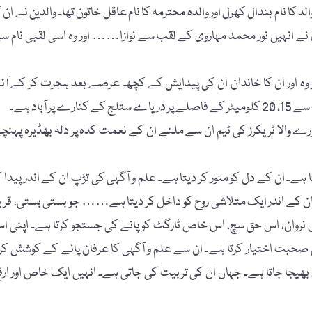
 نام بندال کھرل اور والدہ محترمہ کا نام عاقل خاتون تھا۔ والدین نے ان ک
ی نے انہیں نور محمد مہاروی کے لقب سے نوازا…… اور وہ اسی لقبی نام س
ہ اور ان کا خاندان ان کی پیدایش کے کچھ عرصے بعد ہجرت کر کے آئ
باد ہے۔
والا ٹریکرز کی ٹیم ان سے ملنے ان کے نعمت کدہ پر دلہ بھڈیرہ پہنچ
 ان کے دل کو منور کر دیتا ہے۔ علم و آگہی کی تڑپ ان کے اندر پیدا ک
ے۔ ان کے اندر ایک متلاشی روح کو داخل کر دیتا ہے…… جو بستی بستی، قری
س نروان، اس حق سچ، اس خاص ٹارگٹ کو پانے کی جستجو کرتا ہے۔ اپنی ا
 صحبت اختیار کرتا ہے۔ ان سے علم و آگہی کا عرفان پانے کے کوشش کرت
ا جاتا ہے۔ جہاں ان کی تربیت کی جاتی ہے۔ انہیں ایک خاص اور ارف