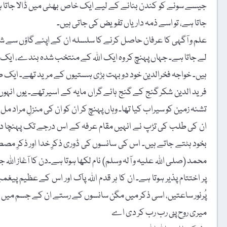
جیسے سونے کو کندن بنانے کے لیے ایک خاص بھٹی میں ڈالا جات
جاتا ہے، تو اسے ذمہ داریاں تفویض کی جاتی ہیں۔
علم و آگہی کا عرفان حاصل کرنے کا سلسلہ ان کے اپنے گاؤں سے شروع ہ
لے جاتا ہے۔ جہاں پہنچ کر وہ ایک اللہ کے منتخب شدہ بندے، ایک پ
ہیں۔ خواجہ فخرالدین خود دو بہت بڑی ہستیوں کے مرید تھے۔ ایک طرف 
فرید الدین شکر گنج کے گنج ہائے گراں مایہ کے اسیر تھے۔ یوں ا
تشنہ زمین کو سیراب کیا تھا۔ وہاں پہنچ کر ان کو ان کی منزلِ مر
ان کی طلب کی تڑپ نے انہیں مقام عرفہ کے اس درجے تک پہنچا دی
بخود ہٹتے جاتے ہیں۔ اس کی سانسوں کی ڈوری ذکرِ خدا اور ذکرِ مصط
محمد (صلی اللہ علیہ و آلہ وسلم) نام لکھا ہوتا ہے۔دن کا آغاز اللہ
پر اختتام پذیر ہوتا ہے۔ ان کا ہر قدم اللہ پاک اور اس کے عظیم پی
پُرنور ساعتیں، اسی ذکر میں مگن سانسوں کے رستے ان کے جسم میں د
میری روح پئ رب رب کر دی اے