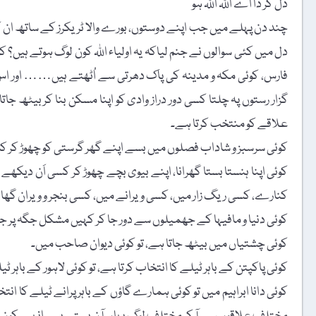
دل کر دا اے اللہ اللہ ہو
چند دن پہلے میں جب اپنے دوستوں، بورے والا ٹریکرز کے ساتھ ان ک
دل میں کئی سوالوں نے جنم لیاکہ یہ اولیاء اللہ کون لوگ ہوتے ہیں؟ ک
فارس، کوئی مکہ و مدینہ کی پاک دھرتی سے اُٹھتے ہیں…… اور اس س
گزار رستوں پہ چلتا کسی دور دراز وادی کو اپنا مسکن بنا کر بیٹھ جا
علاقے کو منتخب کرتا ہے۔
کوئی سرسبز و شاداب فصلوں میں بسے اپنے گھر گرستی کو چھوڑ کر کسی 
کوئی اپنا ہنستا بستا گھرانا، اپنے بیوی بچے چھوڑ کر کسی اَن دیکھ
کنارے، کسی ریگ زار میں، کسی ویرانے میں، کسی بنجر و ویران گھاٹی 
کوئی دنیا و مافیہا کے جھمیلوں سے دور جا کر کہیں مشکل جگہ پر جا ک
کوئی چشتیاں میں بیٹھ جاتا ہے، تو کوئی دیوان صاحب میں۔
کوئی پاکپتن کے باہر ٹیلے کا انتخاب کرتا ہے، تو کوئی لاہور کے باہر ٹ
کوئی دانا ابراہیم میں تو کوئی ہمارے گاؤں کے باہر پرانے ٹیلے کا 