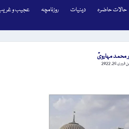
حالات حاضرہ
دینیات
روزنامچہ
عجیب و غریب
ر محمد مہارویؒ
ن
فروری 26, 2022