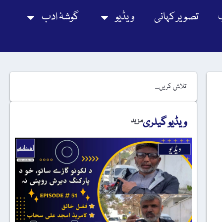
تصویر کہانی
ویڈیو
گوشۂ ادب
ویڈیو گیلری
مزید