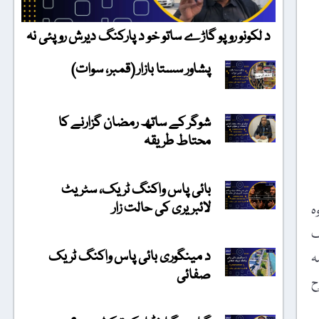
د لکونو روپو گاڑے ساتو خو د پارکنگ دیرش روپئی نہ
پشاور سستا بازار (قمبر، سوات)
شوگر کے ساتھ رمضان گزارنے کا
محتاط طریقہ
بائی پاس واکنگ ٹریک، سٹریٹ
لائبریری کی حالت زار
ہ
ف
د مینگوری بائی پاس واکنگ ٹریک
ہ
صفائی
ح