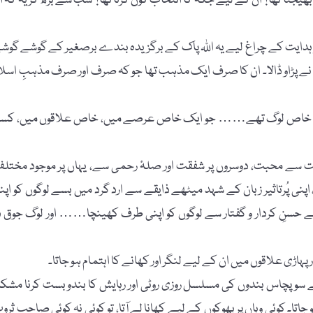
جتا تھا؟ ان کے لیے جگہ کا انتخاب کون کرتا تھا؟ سب سے بڑھ کر یہ کہ ا
 و ہدایت کے چراغ لیے یہ اللہ پاک کے برگزیدہ بندے برصغیر کے گوشے گوش
 نے پڑاو ڈالا۔ ان کا صرف ایک مذہب تھا جو کہ صرف اور صرف مذہبِ اسلا
کوئی خاص لوگ تھے…… جو ایک خاص عرصے میں، خاص علاقوں میں، کس
ت سے محبت، دوسروں پر شفقت اور صلۂ رحمی سے، یہاں پر موجود مختل
 پُرتاثیر زبان کے شہد میٹھے ذایقے سے ارد گرد میں بسے لوگوں کو اپن
ے حسنِ کردار و گفتار سے لوگوں کو اپنی طرف کھینچا…… اور لوگ جوق د
ار پہاڑی علاقوں میں ان کے لیے لنگر اور کھانے کا اہتمام ہو جاتا۔
و پچاس بندوں کی مسلسل روزی روٹی اور رہایش کا بندوبست کرنا مشک
 جاتا۔ کوئی وہاں پر بھوکوں کے لیے کھانا لے آتا، تو کوئی نہ کوئی صاحبِ ثرو