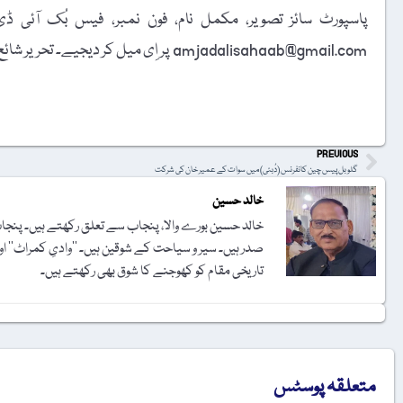
amjadalisahaab@gmail.com پر اِی میل کر دیجیے۔ تحریر شائع کرنے کا فیصلہ ایڈیٹوریل بورڈ کرے گا۔
t
PREVIOUS
گلوبل پیس چین کانفرنس (دُبئی) میں سوات کے عمیر خان کی شرکت
خالد حسین
خالد حسین بورے والا، پنجاب سے تعلق رکھتے ہیں۔ پنجاب 
صدر ہیں۔ سیر و سیاحت کے شوقین ہیں۔ ’’وادیِ کمراٹ‘‘ 
تاریخی مقام کو کھوجنے کا شوق بھی رکھتے ہیں۔
متعلقہ پوسٹس