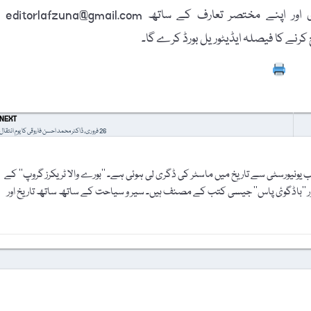
پاسپورٹ سائز تصویر، مکمل نام، فون نمبر، فیس بُک
Prin
NEXT
26 فروری، ڈاکٹر محمد احسن فاروقی کا یومِ انتقال
یونیورسٹی سے تاریخ میں ماسٹر کی ڈگری لی ہوئی ہے۔ ’’بورے والا ٹریکرز گروپ‘‘ کے
اور ’’باڈگوئ پاس‘‘ جیسی کتب کے مصنف ہیں۔ سیر و سیاحت کے ساتھ ساتھ تاریخ اور