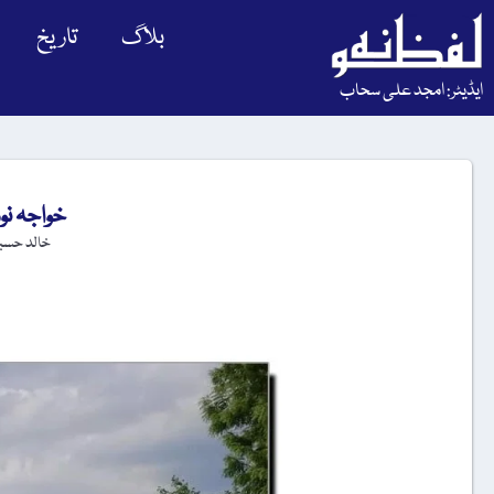
بلاگ
تاریخ
ایڈیٹر: امجد علی سحاب
خواجہ نو
خالد حسی