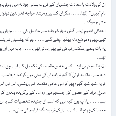
ان کی ولادت با سعادت چشتیاں کے قریب بستی چوٹالہ میں ہوئی۔ والد کا
نام ’’بہیل‘‘ رکھا…… مگر ان کے پیر و مرشد خواجہ فخرالدین دہلو
مشہور ہوگئے۔
ابتدائی تعلیم اپنے گاؤں مہار شریف سے حاصل کی…… جہاں پر و
تھے۔ پھر وہ موضع دلہ بھڈیرا چلے گئے…… جو کہ چشتیاں شریف سے 15، 20 کلومیٹر کے فاصلے پر دریاے ستلج کے کنارے پر آ
یہ بات ہمیں سکندر فیاض نے بھی بتائی تھی…… جب میں اور بورے 
تھے۔
اللہ پاک جنہیں اپنے کسی خاص مقصد کی تکمیل کے لیے چن لیتا ہے۔
دیتا ہے ۔ مقصد اولیٰ کا گوہر نایاب ان کی مٹی میں گوندھ دیتا ہ
قریہ، شہر شہر گھوم پھر کر اس خاص مقصد، اس روشنی، اس نور، ا
منزلِ مراد کے حصول کی جستجو میں وہ اللہ کے برگزیدہ بندوں کی
ہے…… یا آپ یوں کہہ لیں کہ اسے ان چنیدہ شخصیات کے پاس بھیج
معیار تک پہنچانے کے لیے ایک تربیت گاہ فراہم کی جاتی ہے ۔