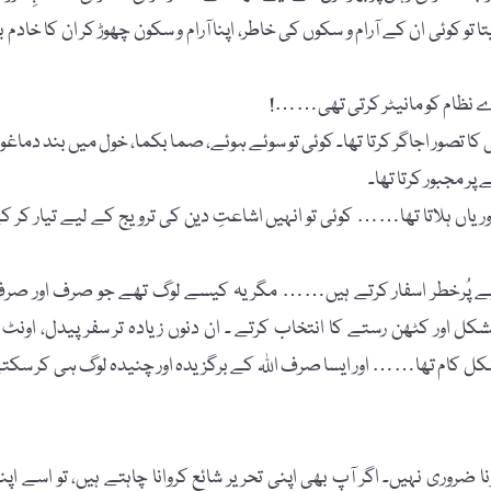
 تو کوئی ان کے آرام و سکوں کی خاطر، اپنا آرام و سکون چھوڑ کر ان کا خادم ب
ظام کو مانیٹر کرتی تھی……!
ی کا تصور اجاگر کرتا تھا۔ کوئی تو سوئے ہوئے، صما بکما، خول میں بند دماغو
پر مجبور کرتا تھا۔
اں ہلاتا تھا…… کوئی تو انہیں اشاعتِ دین کی ترویج کے لیے تیار کر ک
مبے پُرخطر اسفار کرتے ہیں…… مگر یہ کیسے لوگ تھے جو صرف اور صر
مشکل اور کٹھن رستے کا انتخاب کرتے ۔ ان دنوں زیادہ تر سفر پیدل، اونٹ ی
شکل کام تھا…… اور ایسا صرف اللہ کے برگزیدہ اور چنیدہ لوگ ہی کر سکت
 ضروری نہیں۔ اگر آپ بھی اپنی تحریر شائع کروانا چاہتے ہیں، تو اسے اپن