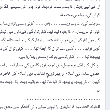
ان کے لیے رہایش کا بند و بست کر دیتا۔ کوئی پانی کی سبیلیں لگا دیتا
کر ان کی سیوا میں جت جاتا۔
سوچنے کی بات ہے ویسے…… یارو……! کوئی ہستی تو اس سارے ن
کوئی تو اس پسارے کا جایزہ لیتا تھا۔ کوئی تو لوگوں کے دلوں میں نیک
کے خول اتار کر، انہیں خوابِ غفلت سے بیدار کر کے نعرۂ مستانہ لگانے 
کوئی تو تھا…… کسی سے تو ان کا رابطہ تھا…… کوئی تو ان کی ڈوری
بھیجتا تھا…… کوئی تو ہے جو نظامِ ہستی چلا رہا ہے۔
آج کل کے لوگ تو حصولِ رزق اور دنیاوی کاموں کی خاطر لمبے ل
حصولِ علم، دینِ اسلام اور پھر ترویجِ اشاعتِ دینِ اسلام کی خاطر 
گھوڑے کی پیٹھ پر بیٹھ کر کیا جاتا تھا۔ جو یقینا بہت ایک بہت م
تھے۔
………………………………………..
لفظونہ انتظامیہ کا لکھاری یا نیچے ہونے والی گفتگو سے متفق ہونا