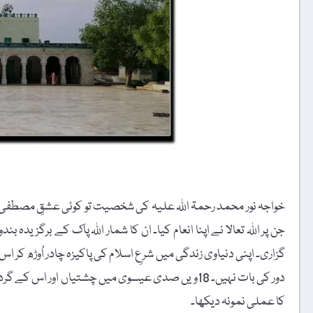
خواجہ نور محمد رحمۃ اللہ علیہ کی شخصیت تو کوئی عشقِ مصطفی ک
جن پر اللہ تعالا نے اپنا انعام کیا۔ ان کا شمار اللہ پاک کے برگزیدہ بن
گزاری۔ اپنی دنیاوی زندگی میں شرعِ اسلام کی پاکیزہ چادر اُوڑھ ک
دور کی بات نہیں۔ 18ویں صدی عیسوی میں چشتیاں اور ا
کا عملی نمونہ دیکھا۔