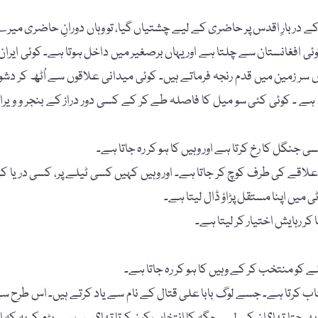
ے دربارِ اقدس پر حاضری کے لیے چشتیاں گیا، تو وہاں دورانِ حاضری میر
وئی افغانستان سے چلتا ہے اور یہاں برصغیر میں داخل ہوتا ہے۔ کوئی ایران 
ر زمین میں قدم رنجہ فرماتے ہیں۔ کوئی میدانی علاقوں سے اُٹھ کر دشوا
تا ہے ۔ کوئی کئی سو میل کا فاصلہ طے کر کے کسی دور دراز کے بنجر و ویرا
جنگل کا رخ کرتا ہے اور وہیں کا ہو کر رہ جاتا ہے۔
ے علاقے کی طرف کوچ کر جاتا ہے۔ اور وہیں کہیں کسی ٹیلے پر، کسی دریا ک
میں اپنا مستقل پڑاؤ ڈال لیتا ہے۔
ر رہایش اختیار کر لیتا ہے۔
یلے کو منتخب کر کے وہیں کا ہو کر رہ جاتا ہے۔
انتخاب کرتا ہے۔ جسے لوگ بابا علی قتال کے نام سے یاد کرتے ہیں۔ اس طرح س