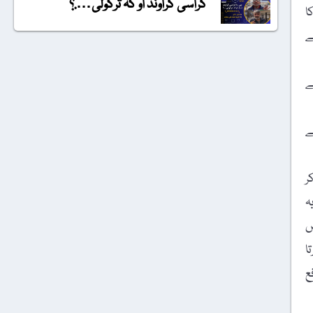
گراسی گراونڈ او کہ ترکولی….؟
ا
ے
ے
ے
ر
ہ
س
ا
ع