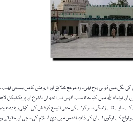
ی لگن میں ڈوبی روح تھی۔ وہ مرجع خلایق اور درویش کامل ہستی تھے۔ و
دوں اور اولیاء اللہ میں کیا جاتا ہے۔ انہوں نے انتہائی باشرع اور پریکٹیکل لای
ر اس کے سایے تلے زندگی بسر کرنے کی حتی الوسع کوشش کی۔ کوئی زیادہ عرص
س کے گرد و نواح کے لوگوں نے ان کی ذاتِ اقدس میں دینِ اسلام کی سچی اور حقیقی رو