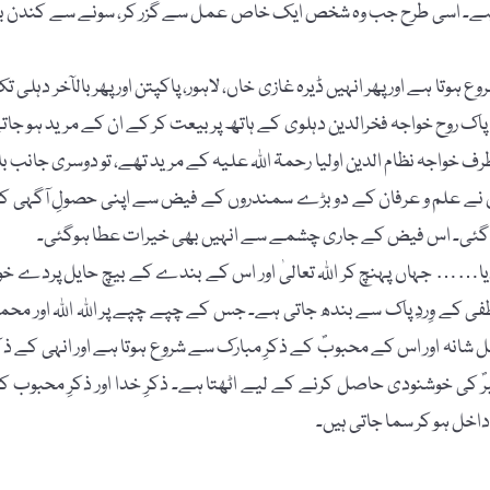
ا ہے۔ اسی طرح جب وہ شخص ایک خاص عمل سے گزر کر، سونے سے کندن ب
وتا ہے اور پھر انہیں ڈیرہ غازی خاں، لاہور، پاکپتن اور پھر بالآخر دہلی ت
اک روح خواجہ فخرالدین دہلوی کے ہاتھ پر بیعت کر کے ان کے مرید ہو جات
خواجہ نظام الدین اولیا رحمۃ اللہ علیہ کے مرید تھے، تو دوسری جانب باب
نہوں نے علم و عرفان کے دو بڑے سمندروں کے فیض سے اپنی حصولِ آگہی ک
اد مل گئی۔ اس فیض کے جاری چشمے سے انہیں بھی خیرات عطا ہوگئی۔
ا…… جہاں پہنچ کر اللہ تعالیٰ اور اس کے بندے کے بیچ حایل پردے خو
فی کے وِردِ پاک سے بندھ جاتی ہے۔ جس کے چپے چپے پر اللہ اللہ اور محم
 جل شانہ اور اس کے محبوبؐ کے ذکرِ مبارک سے شروع ہوتا ہے اور انہی کے ذک
غمبرؐ کی خوشنودی حاصل کرنے کے لیے اٹھتا ہے۔ ذکرِ خدا اور ذکرِ محبوب ک
اخل ہو کر سما جاتی ہیں۔