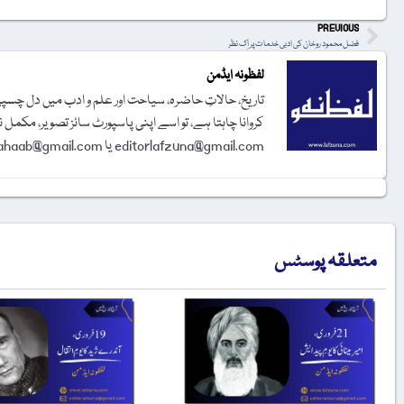
PREVIOUS
فضل محمود روخان کی ادبی خدمات پر اِک نظر
لفظونہ ایڈمن
تاریخ، حالاتِ حاضرہ، سیاحت اور علم و ادب میں دل چسپی 
کروانا چاہتا ہے، تو اسے اپنی پاسپورٹ سائز تصویر، مکمل 
editorlafzuna@gmail.com یا amjadalisahaab@gmail.com پر اِی میل کر دیجیے۔ تحریر شائع کرنے کا فیصلہ ایڈیٹوریل بورڈ کرے گا۔
متعلقہ پوسٹس