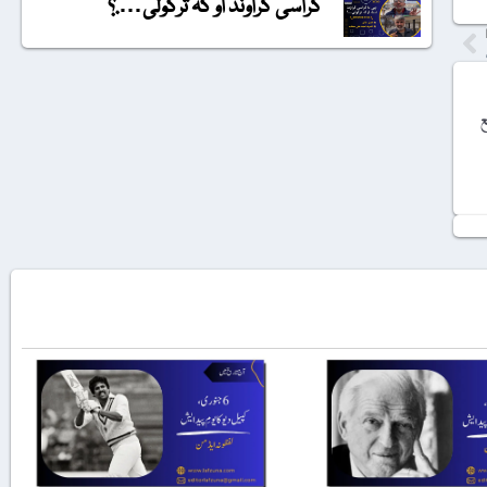
گراسی گراونڈ او کہ ترکولی….؟
ع