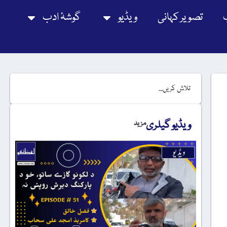
تصویر کہانی
ویڈیو
گوشۂ ادب
ویڈیو گیلری
مزید