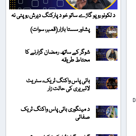
د لکونو روپو گاڑے ساتو خو د پارکنگ دیرش روپئی نہ
پشاور سستا بازار (قمبر، سوات)
شوگر کے ساتھ رمضان گزارنے کا
محتاط طریقہ
بائی پاس واکنگ ٹریک، سٹریٹ
لائبریری کی حالت زار
ٹی (Democratic
د مینگوری بائی پاس واکنگ ٹریک
صفائی