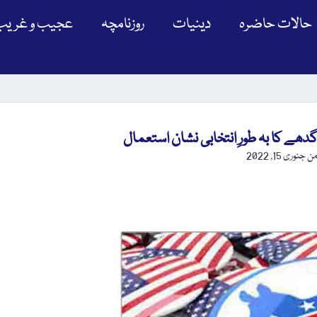
حالات حاضرہ
دینیات
روزنامچہ
عجیب و غریب
من
جنوری 15, 2022