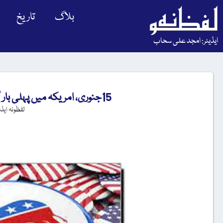
بلاگ
تاریخ
ایڈیٹر: امجد علی سحاب
15جنوری، امریکہ میں پہلی بار گدھے کا بہ طورِ انتخابی نشان استعمال
لفظونہ ایڈ