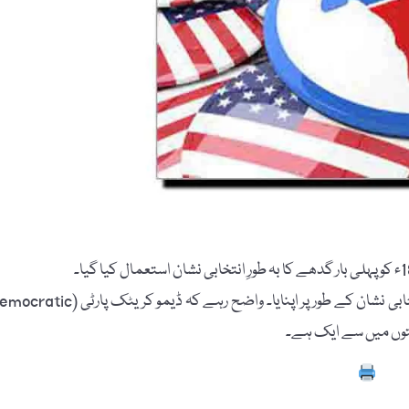
یہ ڈیموکریٹک پارٹی ہی تھی جس نے سب سے پہلے گدھے کو انتخابی نشان کے طور پر اپنایا۔ واضح رہے کہ ڈیمو کریٹک پار
Prin