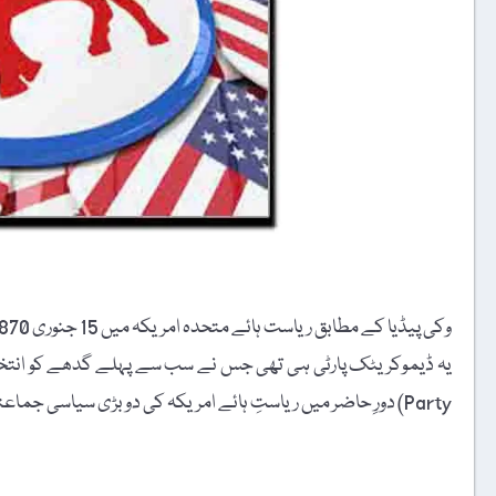
وکی پیڈیا کے مطابق ریاست ہائے متحدہ امریکہ میں 15 جنوری 1870ء کو پہلی بار گدھے کا بہ طورِ انتخابی نشان استعمال کیا گیا۔
Party) دورِ حاضر میں ریاستِ ہائے امریکہ کی دو بڑی سیاسی جماعتوں میں سے ایک ہے۔
t