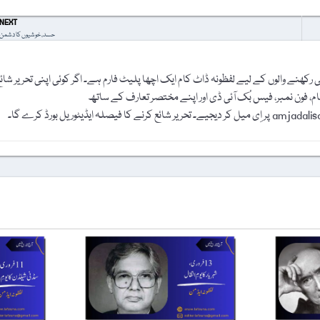
NEXT
حسد، خوشیوں کا دشمن
رکھنے والوں کے لیے لفظونہ ڈاٹ کام ایک اچھا پلیٹ فارم ہے۔ اگر کوئی اپنی تحریر شائ
نام، فون نمبر، فیس بُک آئی ڈی اور اپنے مختصر تعارف کے ساتھ