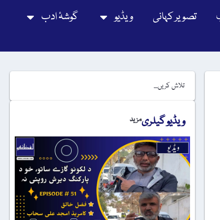
تصویر کہانی
ویڈیو
گوشۂ ادب
ویڈیو گیلری
مزید