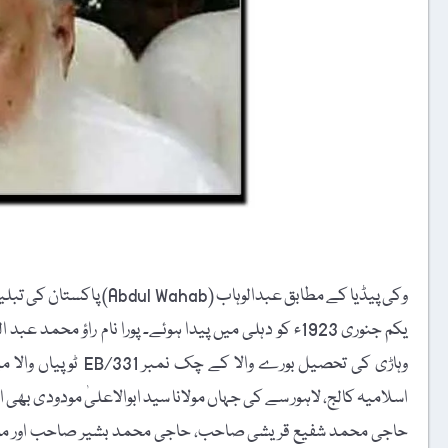
وکی پیڈیا کے مطابق عبدالوہاب (Abdul Wahab) پاکستان کی تبلیغی جماعت کے امیر 18 نومبر 2018ء کو لاہور میں انتقال کرگئے۔
یکم جنوری 1923ء کو دہلی میں پیدا ہوئے۔ پورا نام راؤ
وہاڑی کی تحصیل بورے
اسلامیہ کالج، لاہور سے کی جہاں مولانا سید ابوالاعلیٰ مودودی بھی
حاجی محمد شفیع قریشی صاحب، حاجی محمد بشیر صاحب اور مولانا