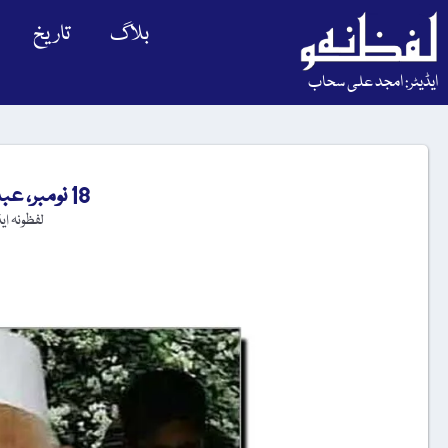
بلاگ
تاریخ
ایڈیٹر: امجد علی سحاب
18 نومبر، عبدالوہاب کا یومِ انتقال
لفظونہ ای