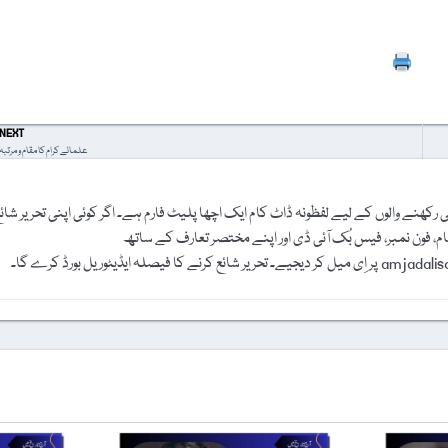
Prin
NEXT
علمائے کرام کا مقام و مرتبہ
رکھنے والوں کے لیے لفظونہ ڈاٹ کام ایک اچھا پلیٹ فارم ہے۔ اگر کوئی اپنی تحریر شائ
نام، فون نمبر، فیس بُک آئی ڈی اور اپنے مختصر تعارف کے ساتھ