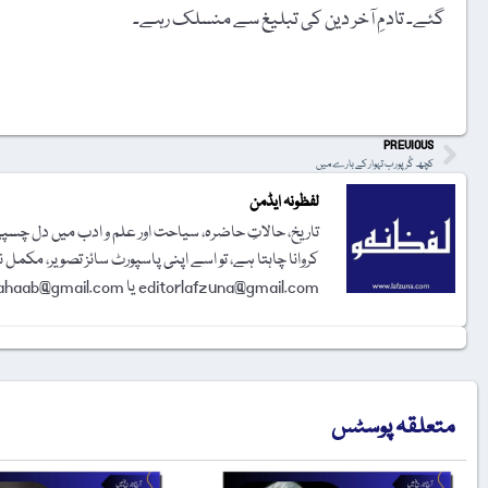
گئے۔ تادمِ آخر دین کی تبلیغ سے منسلک رہے۔
t
PREVIOUS
کچھ گُرپورب تہوار کے بارے میں
لفظونہ ایڈمن
تاریخ، حالاتِ حاضرہ، سیاحت اور علم و ادب میں دل چسپی 
کروانا چاہتا ہے، تو اسے اپنی پاسپورٹ سائز تصویر، مکمل 
editorlafzuna@gmail.com یا amjadalisahaab@gmail.com پر اِی میل کر دیجیے۔ تحریر شائع کرنے کا فیصلہ ایڈیٹوریل بورڈ کرے گا۔
متعلقہ پوسٹس