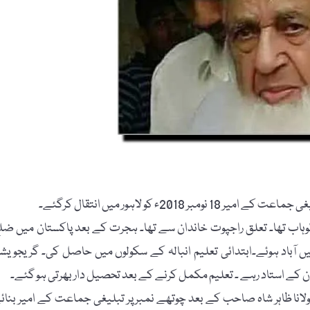
 محمد عبد الوہاب تھا۔ تعلق راجپوت خاندان سے تھا۔ ہجرت کے بعد پاکستان میں ضل
 والا کے چک نمبر 331/EB ٹوپیاں والا میں آباد ہوئے۔ابتدائی تعلیم انبالہ کے سکولوں میں حاصل کی۔ گریجوی
 ان کے استاد رہے ۔ تعلیم مکمل کرنے کے بعد تحصیل دار بھرتی ہو گئے۔
 ظاہر شاہ صاحب کے بعد چوتھے نمبر پر تبلیغی جماعت کے امیر بنائ