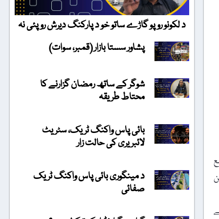
د لکونو روپو گاڑے ساتو خو د پارکنگ دیرش روپئی نہ
پشاور سستا بازار (قمبر، سوات)
شوگر کے ساتھ رمضان گزارنے کا
محتاط طریقہ
بائی پاس واکنگ ٹریک، سٹریٹ
لائبریری کی حالت زار
ع
د مینگوری بائی پاس واکنگ ٹریک
شن
صفائی
ے