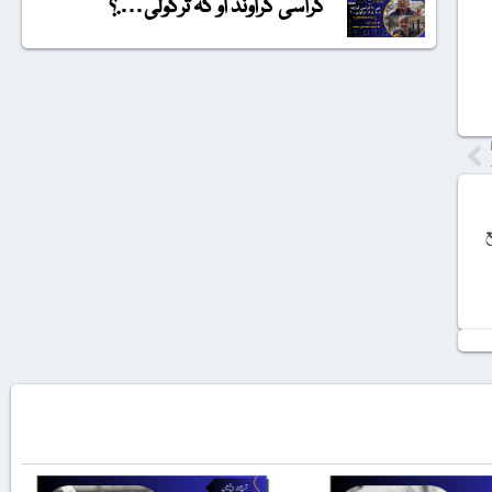
گراسی گراونڈ او کہ ترکولی….؟
ع