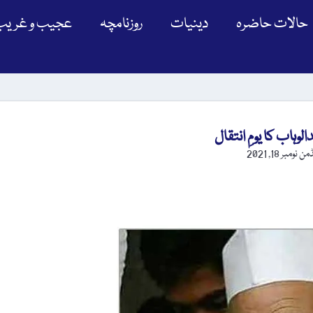
حالات حاضرہ
دینیات
روزنامچہ
عجیب و غریب
ڈمن
نومبر 18, 2021