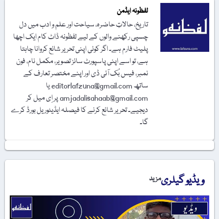
لفظونہ ایڈمن
تاریخ، حالاتِ حاضرہ، سیاحت اور علم و ادب میں دل
چسپی رکھنے والوں کے لیے لفظونہ ڈاٹ کام ایک اچھا
پلیٹ فارم ہے۔ اگر کوئی اپنی تحریر شائع کروانا چاہتا
ہے، تو اسے اپنی پاسپورٹ سائز تصویر، مکمل نام، فون
نمبر، فیس بُک آئی ڈی اور اپنے مختصر تعارف کے
ساتھ editorlafzuna@gmail.com یا
amjadalisahaab@gmail.com پر اِی میل کر
دیجیے۔ تحریر شائع کرنے کا فیصلہ ایڈیٹوریل بورڈ کرے
گا۔
ویڈیو گیلری
مزید