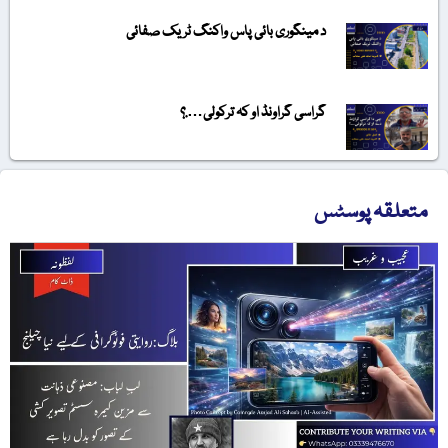
د مینگوری بائی پاس واکنگ ٹریک صفائی
گراسی گراونڈ او کہ ترکولی….؟
متعلقہ پوسٹس