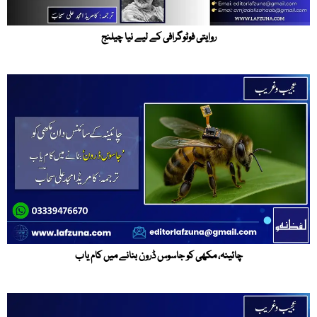
روایتی فوٹوگرافی کے لیے نیا چیلنج
چائینہ، مکھی کو جاسوس ڈرون بنانے میں کام یاب