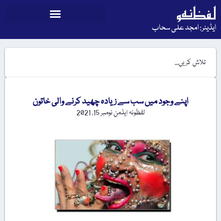
ایڈیٹر: امجد علی سحاب
اپنے وجود میں سب سے زیادہ چھید کرنے والی خاتون
لفظونہ ایڈمن
نومبر 15, 2021