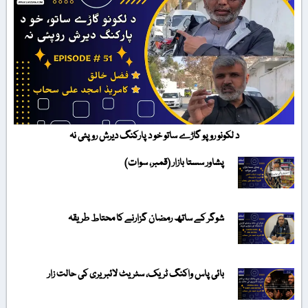
د لکونو روپو گاڑے ساتو خو د پارکنگ دیرش روپئی نہ
پشاور سستا بازار (قمبر، سوات)
شوگر کے ساتھ رمضان گزارنے کا محتاط طریقہ
بائی پاس واکنگ ٹریک، سٹریٹ لائبریری کی حالت زار