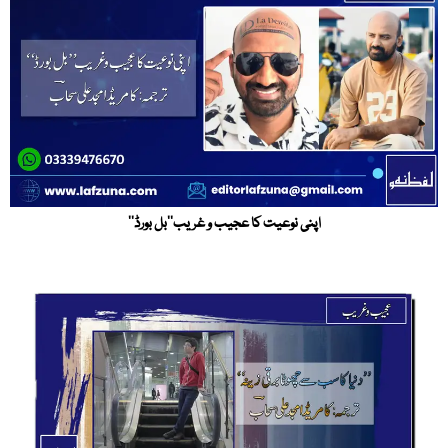
اپنی نوعیت کا عجیب و غریب’’بل بورڈ‘‘