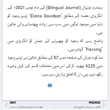
ہمدرد نونہال (Bilingual Journal) کے ماہِ نومبر 2021ء کے
انگریزی حصہ کے مطابق "Elaine Davidson” اپنے وجود کو
دنیا میں موجود لوگوں میں سب سے زیادہ چِھدوانے والی خاتون
ہیں۔
واضح رہے کہ وجود کو چھیرنے کے عمل کو انگریزی میں
"Piercing” کہتے ہیں۔
مذکورہ جرنل کے صفحہ نمبر 57 کے مطابق خاتون نے اپنے وجود
میں 4225 چھید کرکے اس میں مختلف قسم کے کیل وغیرہ
رکھ دیے ہیں۔ ان کا تعلق برازیل سے ہے۔
Print
NEXT
PREVIOUS
15 نومبر، سلیم ناصر کا یومِ پیدائش
کچھ اشرف مفتون (مرحوم) کے بارے میں