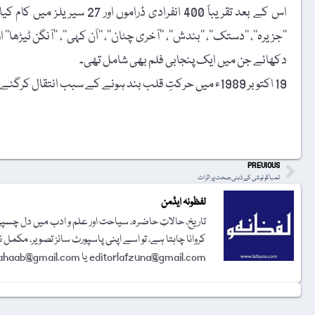
اس کے بعد تقریباً 400 انفرادی 
’’جزیرہ‘‘، ’’دستک‘‘، ’’بندش‘‘، ’’آخری چٹان‘‘، ’’اَن کہی‘‘، ’’آنگن ٹی
دکھائے جن میں ایک پنجابی فلم بھی شامل تھی۔
19 اکتوبر 1989ء میں حرکتِ قلب بند ہونے کے سبب انتقال کرگئے۔ڈیفنس سوسائٹی کے قبرستان میں آسودۂ خاک ہیں۔
t
PREVIOUS
تمباکو نوشی کے ذہنی صحت پر اثرات
لفظونہ ایڈمن
تاریخ، حالاتِ حاضرہ، سیاحت اور علم و ادب میں دل چسپی 
کروانا چاہتا ہے، تو اسے اپنی پاسپورٹ سائز تصویر، مکمل 
editorlafzuna@gmail.com یا amjadalisahaab@gmail.com پر اِی میل کر دیجیے۔ تحریر شائع کرنے کا فیصلہ ایڈیٹوریل بورڈ کرے گا۔