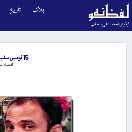
بلاگ
تاریخ
ایڈیٹر: امجد علی سحاب
15 نومبر، سلیم ناصر کا یومِ پیدائش
لفظونہ ای