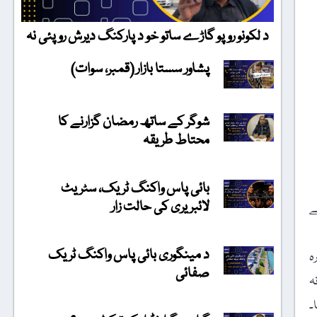
د لکونو روپو گاڑے ساتو خو د پارکنگ دیرش روپئی نہ
پشاور سستا بازار (قمبر، سوات)
شوگر کے ساتھ رمضان گزارنے کا
محتاط طریقہ
بائی پاس واکنگ ٹریک، سٹریٹ
لائبریری کی حالت زار
ھرانے
د مینگوری بائی پاس واکنگ ٹریک
ہ
صفائی
ہ
۔