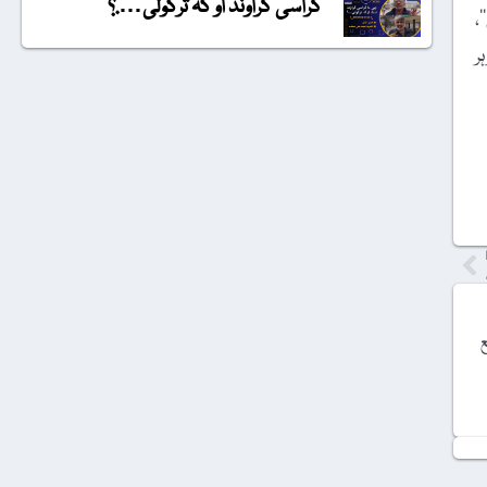
گراسی گراونڈ او کہ ترکولی….؟
‘،
ر
ع