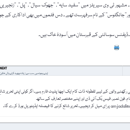
ڈراموں اور 27 سیریلز میں کام کیا۔ مشہور ٹی وی سیریلز میں ’’سفید سایہ‘‘، ’’جھوک سیال‘‘، ’’پل‘‘، ’’زنجیریں‘
ڑھا‘‘ اور ’’جانگلوس‘‘ کے نام سرفہرست تھے ۔ دس فلموں میں بھی اداکاری کے جوہ
Prin
NEXT
اپنے وجود میں سب سے زیادہ چھید کرنے والی خاتون
رکھنے والوں کے لیے لفظونہ ڈاٹ کام ایک اچھا پلیٹ فارم ہے۔ اگر کوئی اپنی تحریر شائ
نام، فون نمبر، فیس بُک آئی ڈی اور اپنے مختصر تعارف کے ساتھ