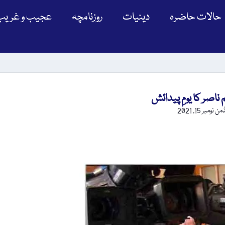
حالات حاضرہ
دینیات
روزنامچہ
عجیب و غریب
ڈمن
نومبر 15, 2021