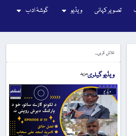
تصویر کہانی
ویڈیو
گوشۂ ادب
ویڈیو گیلری
مزید