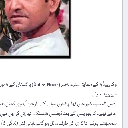
میں پیدا ہوئے۔
اصل نام سید شیر خان تھا۔ پشتون ہونے کے باوجود اُردو پر کمال عبو
جاتے تھے۔ گریجویشن کے بعد ڈیفنس ہاؤسنگ اتھارٹی کراچی میں ب
سمجھتے ہوئے اداکاری کی طرف مائل ہو گئے۔اپنی فنی زندگی کا آغا