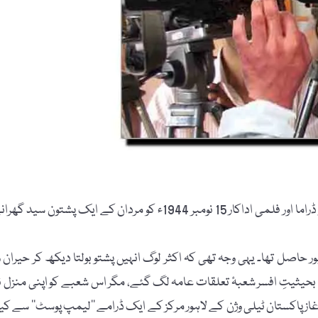
وکی پیڈیا کے مطابق سلیم ناصر (Salim Nasir) پاکستان کے نامور ڈراما اور فلمی اداکار 15 نومبر 1944ء کو مردان کے ایک پشتون سید گ
ر حاصل تھا۔ یہی وجہ تھی کہ اکثر لوگ انہیں پشتو بولتا دیکھ کر حیران ر
حیثیتِ افسر شعبۂ تعلقات عامہ لگ گئے، مگر اس شعبے کو اپنی منزل ن
ز پاکستان ٹیلی وژن کے لاہور مرکز کے ایک ڈرامے ’’لیمپ پوسٹ‘‘ سے کیا