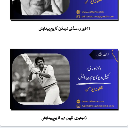
11 فروری، سڈنی شیلڈن کا یومِ پیدایش
6 جنوری، کپیل دیو کا یومِ پیدایش