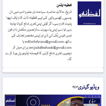
لفظونہ ایڈمن
تاریخ، حالاتِ حاضرہ، سیاحت اور علم و ادب میں دل
چسپی رکھنے والوں کے لیے لفظونہ ڈاٹ کام ایک اچھا
پلیٹ فارم ہے۔ اگر کوئی اپنی تحریر شائع کروانا چاہتا
ہے، تو اسے اپنی پاسپورٹ سائز تصویر، مکمل نام، فون
نمبر، فیس بُک آئی ڈی اور اپنے مختصر تعارف کے
ساتھ editorlafzuna@gmail.com یا
amjadalisahaab@gmail.com پر اِی میل کر
دیجیے۔ تحریر شائع کرنے کا فیصلہ ایڈیٹوریل بورڈ کرے
گا۔
ویڈیو گیلری
مزید