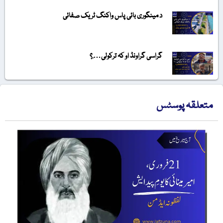
د مینگوری بائی پاس واکنگ ٹریک صفائی
گراسی گراونڈ او کہ ترکولی….؟
متعلقہ پوسٹس