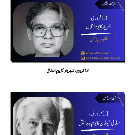
13 فروری، شہریار کا یومِ انتقال