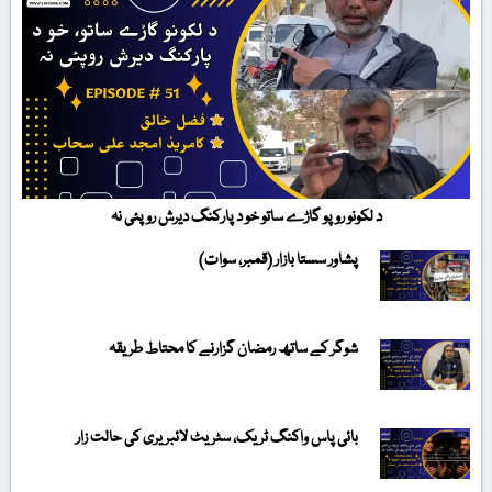
د لکونو روپو گاڑے ساتو خو د پارکنگ دیرش روپئی نہ
پشاور سستا بازار (قمبر، سوات)
شوگر کے ساتھ رمضان گزارنے کا محتاط طریقہ
بائی پاس واکنگ ٹریک، سٹریٹ لائبریری کی حالت زار