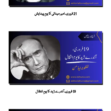
21 فروری، امیر مینائی کا یومِ پیدایش
19 فروری، آندرے ژید کا یومِ انتقال