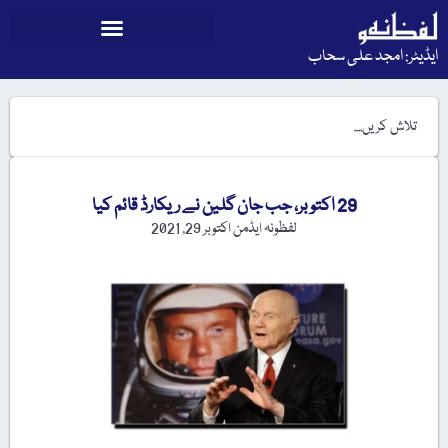
ایڈیٹر: امجد علی سحاب
29 اکتوبر، جب جان گلین نے ریکارڈ قائم کیا
لفظونہ ایڈمن
اکتوبر 29, 2021