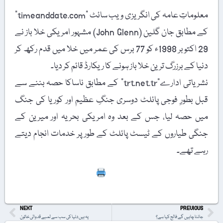
معلوماتِ عامہ کی انگریزی ویب سائٹ "timeanddate.com”
کے مطابق جان گلین (John Glenn) مشہور امریکی خلا باز نے
29 اکتوبر 1998ء کو 77 برس کی عمر میں خلا میں قدم رکھ کر
دنیا کے برزرگ ترین خلا باز ہونے کا ریکارڈ قائم کر دیا۔
نشریاتی ادارے”trt.net.tr” کے مطابق ناساکا حصہ بننے سے
قبل بطورِ فوجی پائلٹ دوسری جنگِ عظیم اور کوریا کی جنگ
میں حصہ لیا، جس کے بعد وہ امریکی بحریہ اور میرین کے
جنگی طیاروں کے ٹیسٹ پائلٹ کے طور پر خدمات انجام دیتے
رہے تھے۔
Print
NEXT
PREVIOUS
جاننا چاہیں گے فالج کیا ہے؟
یہ ہیں دنیا کی سب سے لمبے قد والی خاتون