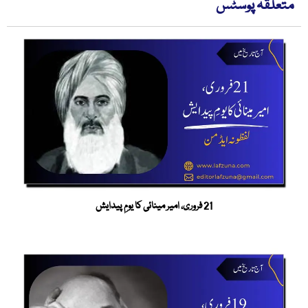
متعلقہ پوسٹس
21 فروری، امیر مینائی کا یومِ پیدایش