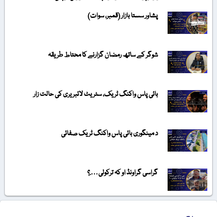
پشاور سستا بازار (قمبر، سوات)
شوگر کے ساتھ رمضان گزارنے کا محتاط طریقہ
بائی پاس واکنگ ٹریک، سٹریٹ لائبریری کی حالت زار
د مینگوری بائی پاس واکنگ ٹریک صفائی
گراسی گراونڈ او کہ ترکولی….؟