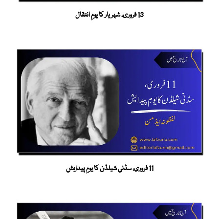
13 فروری، شہریار کا یومِ انتقال
11 فروری، سڈنی شیلڈن کا یومِ پیدایش