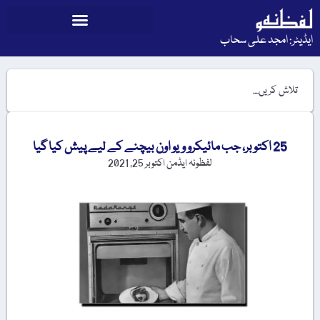
ایڈیٹر: امجد علی سحاب
25 اکتوبر، جب مائیکرو ویو اون بیچنے کے لیے پیش کیا گیا
لفظونہ ایڈمن
اکتوبر 25, 2021