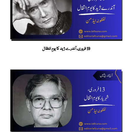
19 فروری، آندرے ژید کا یومِ انتقال