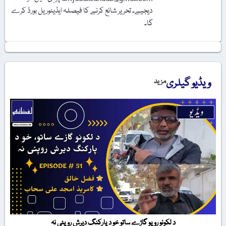
دیجیے۔ تحریر شائع کرنے کا فیصلہ ایڈیٹوریل بورڈ کرے
گا۔
ویڈیو گیلری
مزید
د لکونو روپو گاڑے ساتو خو د پارکنگ دیرش روپئی نہ