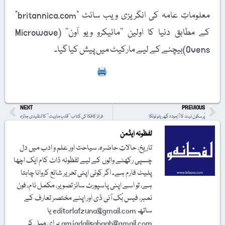
معلوماتِ عامہ کی انگریزی ویب سائٹ "britannica.com”
کے مطابق دنیا کا اولین ’’مائیکرو ویو اَون‘‘ (Microwave
Ovens)بیچنے کے لیے مارکیٹ میں پیش کیا گیا۔
Print
NEXT
PREVIOUS
پُرسکون نیند کا آزمودہ گھریلو ٹوٹکا
فرانز کافکا کی کتاب ’’قلبِ ماہیت‘‘ کا تنقیدی جائزہ
لفظونہ ایڈمن
تاریخ، حالاتِ حاضرہ، سیاحت اور علم و ادب میں دل
چسپی رکھنے والوں کے لیے لفظونہ ڈاٹ کام ایک اچھا
پلیٹ فارم ہے۔ اگر کوئی اپنی تحریر شائع کروانا چاہتا
ہے، تو اسے اپنی پاسپورٹ سائز تصویر، مکمل نام، فون
نمبر، فیس بُک آئی ڈی اور اپنے مختصر تعارف کے
ساتھ editorlafzuna@gmail.com یا
amjadalisahaab@gmail.com پر اِی میل کر