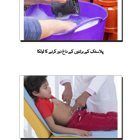
پلاسٹک کے برتنوں کے داغ دور کرنے کا ٹوٹکا