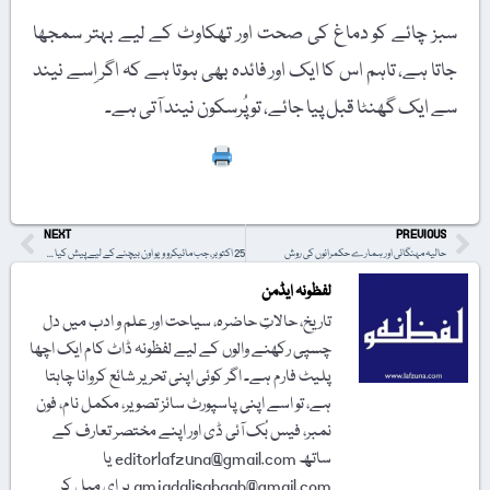
سبز چائے کو دماغ کی صحت اور تھکاوٹ کے لیے بہتر سمجھا
جاتا ہے، تاہم اس کا ایک اور فائدہ بھی ہوتا ہے کہ اگر اِسے نیند
سے ایک گھنٹا قبل پیا جائے، تو پُرسکون نیند آتی ہے۔
Print
NEXT
PREVIOUS
حالیہ مہنگائی اور ہمارے حکمرانوں کی روش
25 اکتوبر، جب مائیکرو ویو اون بیچنے کے لیے پیش کیا گیا
لفظونہ ایڈمن
تاریخ، حالاتِ حاضرہ، سیاحت اور علم و ادب میں دل
چسپی رکھنے والوں کے لیے لفظونہ ڈاٹ کام ایک اچھا
پلیٹ فارم ہے۔ اگر کوئی اپنی تحریر شائع کروانا چاہتا
ہے، تو اسے اپنی پاسپورٹ سائز تصویر، مکمل نام، فون
نمبر، فیس بُک آئی ڈی اور اپنے مختصر تعارف کے
ساتھ editorlafzuna@gmail.com یا
amjadalisahaab@gmail.com پر اِی میل کر