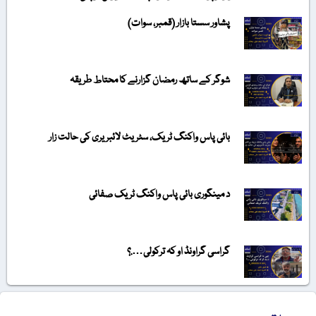
پشاور سستا بازار (قمبر، سوات)
شوگر کے ساتھ رمضان گزارنے کا محتاط طریقہ
بائی پاس واکنگ ٹریک، سٹریٹ لائبریری کی حالت زار
د مینگوری بائی پاس واکنگ ٹریک صفائی
گراسی گراونڈ او کہ ترکولی….؟