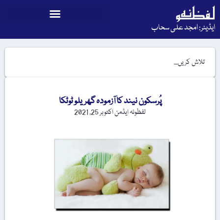
ایڈیٹر: امجد علی سحاب
پُرسکون نیند کا آزمودہ گھریلو ٹوٹکا
لفظونہ ایڈمن
اکتوبر 25, 2021