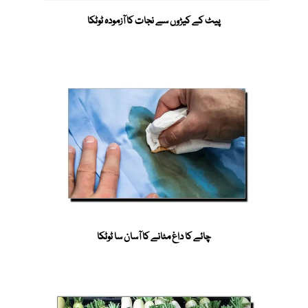
پیٹ کے کیڑوں سے نجات کا آزمودہ ٹوٹکا
چائے کا داغ مٹانے کا آسان سا ٹوٹکا