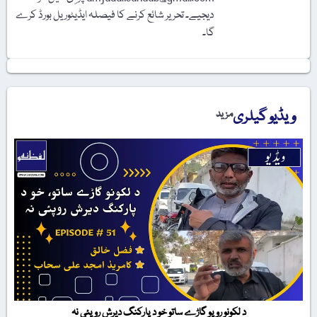
دیجیے۔ تحریر شائع کرنے کا فیصلہ ایڈیٹوریل بورڈ کرے
گا۔
ویڈیو گیلری
مزید
د لکونو روپو گاڑے ساتو خو د پارکنگ دیرش روپئی نہ