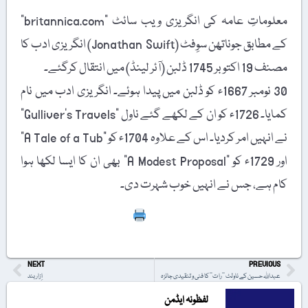
معلوماتِ عامہ کی انگریزی ویب سائٹ "britannica.com”
کے مطابق جوناتھن سوِفٹ (Jonathan Swift) انگریزی ادب کا
مصنف 19 اکتوبر 1745 ڈلبن (آئر لینڈ) میں انتقال کرگئے۔
30 نومبر 1667ء کو ڈلبن میں پیدا ہوئے۔ انگریزی ادب میں نام
کمایا۔ 1726ء کو ان کے لکھے گئے ناول "Gulliver’s Travels”
نے انہیں امر کردیا۔ اس کے علاوہ 1704ء کو "A Tale of a Tub”
اور 1729ء کو "A Modest Proposal” بھی ان کا ایسا لکھا ہوا
کام ہے، جس نے انہیں خوب شہرت دی۔
Print
NEXT
PREVIOUS
عبداللہ حسین کے ناولٹ ’’رات‘‘ کا فنی و تنقیدی جائزہ
اِزار بند
لفظونہ ایڈمن