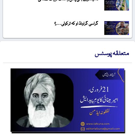
گراسی گراونڈ او کہ ترکولی….؟
متعلقہ پوسٹس