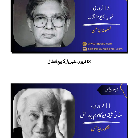
13 فروری، شہریار کا یومِ انتقال