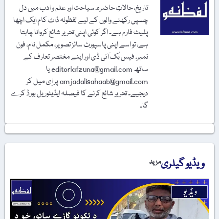
تاریخ، حالاتِ حاضرہ، سیاحت اور علم و ادب میں دل
چسپی رکھنے والوں کے لیے لفظونہ ڈاٹ کام ایک اچھا
پلیٹ فارم ہے۔ اگر کوئی اپنی تحریر شائع کروانا چاہتا
ہے، تو اسے اپنی پاسپورٹ سائز تصویر، مکمل نام، فون
نمبر، فیس بُک آئی ڈی اور اپنے مختصر تعارف کے
ساتھ editorlafzuna@gmail.com یا
amjadalisahaab@gmail.com پر اِی میل کر
دیجیے۔ تحریر شائع کرنے کا فیصلہ ایڈیٹوریل بورڈ کرے
گا۔
ویڈیو گیلری
مزید