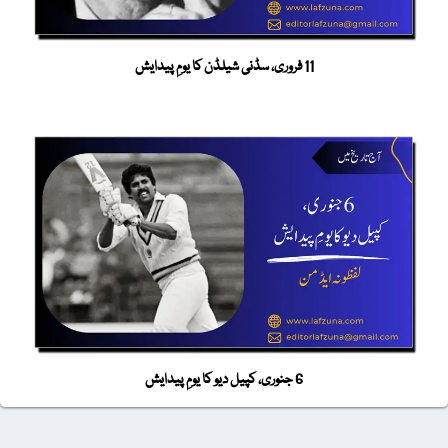
11 فروری، سڈنی شیلڈن کا یومِ پیدایش
6 جنوری، کپیل دیو کا یومِ پیدایش