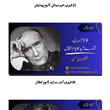
21 فروری، امیر مینائی کا یومِ پیدایش
19 فروری، آندرے ژید کا یومِ انتقال