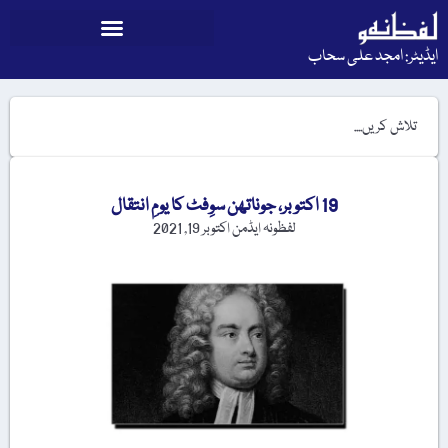
ایڈیٹر: امجد علی سحاب
19 اکتوبر، جوناتھن سوِفٹ کا یومِ انتقال
لفظونہ ایڈمن
اکتوبر 19, 2021