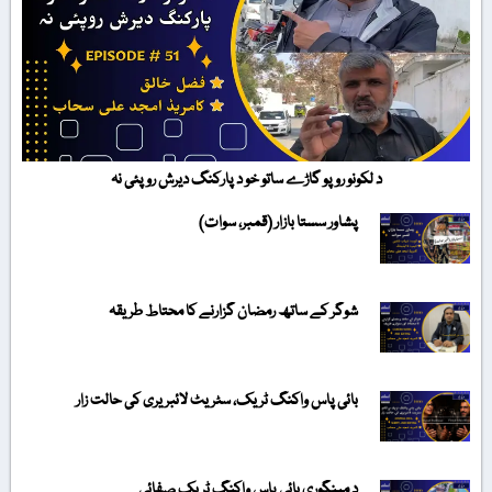
د لکونو روپو گاڑے ساتو خو د پارکنگ دیرش روپئی نہ
پشاور سستا بازار (قمبر، سوات)
شوگر کے ساتھ رمضان گزارنے کا محتاط طریقہ
بائی پاس واکنگ ٹریک، سٹریٹ لائبریری کی حالت زار
د مینگوری بائی پاس واکنگ ٹریک صفائی