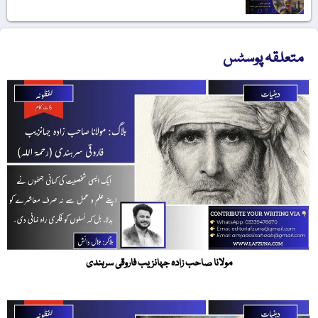
متعلقہ پوسٹس
مولانا صاحب زادہ جہانزیب فاروقی سرہندی