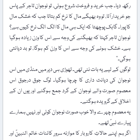
رکھ دیا۔ جب خرید و فروخت شروع ہوئی، تو نوجوان تاجر کے پاس
جو خریدار آتا، تو وہ بھیگے مال کا نرخ کم بتاتا جب کہ خشک مال
کا پورا۔ گاہک پوچھتا کہ ایک ہی مال کا الگ الگ نرخ کیوں ہے؟
نوجوان تاجر کہتا کہ بھیگنے کی وجہ سے اس کا وزن زیادہ ہوگیا
ہے۔ خشک ہونے کی وجہ سے اس کا وزن کم ہوگا، تو بد دیانتی
ہوگی۔‘‘
لوگوں کے لیے یہ بات نئی تھی۔ تھوڑی ہی دیر میں منڈی میں اس
نوجوان کی دیانت داری کا چرچا ہوگیا۔ لوگ جوق درجوق اس
معصوم صورت والے نوجوان کے گرد جمع ہوگئے اور یوں ان کے
اخلاق کے گرویدہ ہوگئے۔
یہ معصوم چہرے والا خوب صورت نوجوان کوئی اور نہیں ہمارے
پیارے نبیؐ تھے۔
اگر ہم اپنے حالاتِ کاروبار کا موازنہ سرورِ کائنات خاتم النبینؐ اور