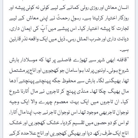
انسان معاش اور روزی روٹی کمانے کے لیے کوئی نہ کوئی پیشہ اور
روزگار اختیار کرلیتا ہے۔ رسولِ رحمتؐ نے اپنی معاش کے لیے
تجارت کا پیشہ اختیار کیا۔ اس پیشے میں آپؐ کی ایمان داری،
دیانت داری اور ضرب المثل رہی۔ ذیل میں ایک واقعہ نذرِ قارئین
ہے۔
’’قافلہ ابھی شہر سے تھوڑے فاصلے پر تھا کہ موسلادار بارش
شروع ہوئی۔ اونٹوں پر لدا ہوا سامان جو کھجوروں اور اناج پر مشتمل
تھا، بھیگنے لگا۔ بارش سے محفوظ جگہ پہنچتے پہنچتے آدھا
مال بھیگ چکا تھا۔ منڈی پہنچ کر تاجروں نے مال اُتارنا شروع
کیا۔ ان تاجروں میں ایک بہت معصوم چہرے والا ایک وجیہ
نوجوان تاجر بھی موجود تھا۔ اس نوجوان تاجر نے جب اپنا مال اُتارا،
تو اس کو دو حصوں میں تقسیم کردیا۔ خشک کھجوریں اور خشک
اناج ایک طرف رکھ دیا اور بھیگی کھجوریں اور اناج علاحدہ کرکے