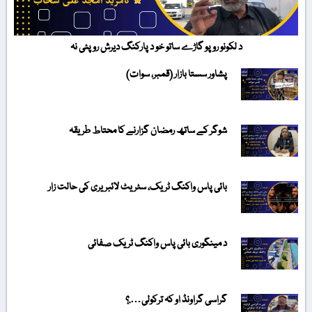
د لکونو روپو گاڑے ساتو خو د پارکنگ دیرش روپئی نہ
پشاور سستا بازار (قمبر، سوات)
شوگر کے ساتھ رمضان گزارنے کا محتاط طریقہ
بائی پاس واکنگ ٹریک، سٹریٹ لائبریری کی حالت زار
د مینگوری بائی پاس واکنگ ٹریک صفائی
گراسی گراونڈ او کہ ترکولی….؟