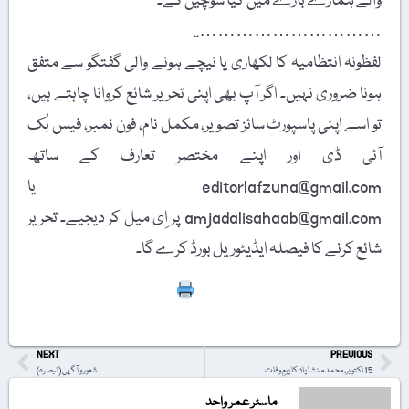
والے ہمارے بارے میں کیا سوچیں گے۔
…………………………..
لفظونہ انتظامیہ کا لکھاری یا نیچے ہونے والی گفتگو سے متفق
ہونا ضروری نہیں۔ اگر آپ بھی اپنی تحریر شائع کروانا چاہتے ہیں،
تو اسے اپنی پاسپورٹ سائز تصویر، مکمل نام، فون نمبر، فیس بُک
آئی ڈی اور اپنے مختصر تعارف کے ساتھ
editorlafzuna@gmail.com یا
amjadalisahaab@gmail.com پر اِی میل کر دیجیے۔ تحریر
شائع کرنے کا فیصلہ ایڈیٹوریل بورڈ کرے گا۔
Print
NEXT
PREVIOUS
15 اکتوبر، محمد منشا یاد کا یومِ وفات
شعور و آگہی (تبصرہ)
ماسٹر عمر واحد