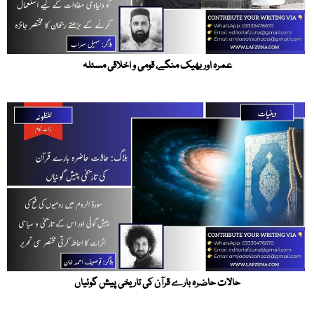
عمرہ اور بھیک منگے، قومی و اخلاقی مسئلہ
حالات حاضرہ بارے قرآن کی تاریخی پیش گوئیاں