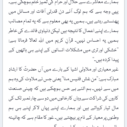
ہمارے معاشرے سے حلال اور حرام کی تمیز ختم ہوچکی ہے۔
یہی وجہ ہے کہ ہم لوگ آئے دن قدرتی آفات اور مسائل میں
پھنستے رہتے ہیں۔ ہمیں یہ بھی معلوم ہے کہ یہ تمام مصائب
ہمارے اپنے اعمال کا نتیجہ ہیں لیکن دنیاوی فائدے کی خاطر
ہمیں یہ احساس نہیں۔ قرآنِ کریم میں اللہ تعالا فرماتا ہے:
’’خشکی اور تری میں مشکلات انسانوں کے اپنے ہی ہاتھوں کے
پیدا کردہ ہیں۔‘‘
غیر معیاری اور ملاوٹی اشیا کے بارے میں آں حضرتؐ کا ارشادِ
مبارک ہے: ’’من غش فلیس منا‘‘ یعنی جس نے ملاوٹ کی وہ ہم
میں سے نہیں۔ ہم اتنے بے حس ہوچکے ہیں کہ چینی صنعت
کاروں کی شراکت سے وہاں کارخانوں میں دو سے چار نمبر تک کی
مال تیار کرواتے ہیں اور ہمارے اپنے یہاں لاکر اپنے ہی ہم
وطنوں پر معیار کے نام پر بیچتے ہیں۔ غور کا مقام ہے کہ چائینہ