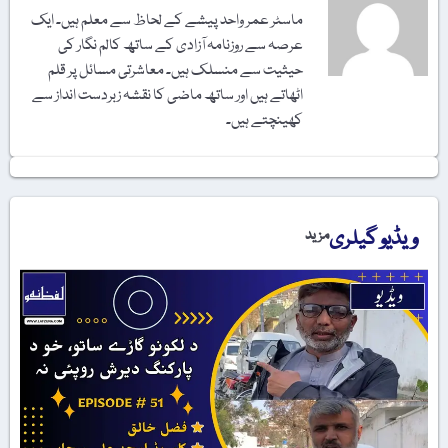
ماسٹر عمر واحد پیشے کے لحاظ سے معلم ہیں۔ ایک
عرصہ سے روزنامہ آزادی کے ساتھ کالم نگار کی
حیثیت سے منسلک ہیں۔ معاشرتی مسائل پر قلم
اٹھاتے ہیں اور ساتھ ماضی کا نقشہ زبردست انداز سے
کھینچتے ہیں۔
ویڈیو گیلری
مزید