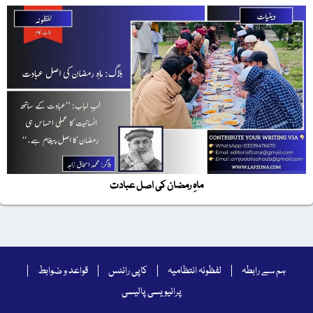
ماہِ رمضان کی اصل عبادت
ہم سے رابطہ
لفظونہ انتظامیہ
کاپی رائٹس
قواعد و ضوابط
پرائیویسی پالیسی