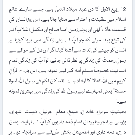
12 ربیع الاول کا دن عید میلاد النبیؐ ہے، جسے سارے عالمِ
اسلام میں عقیدت و احترام سے منایا جاتا ہے۔ اس روز انسان کی
قسمت جاگ اُٹھی اور روئے زمین ایسا صالح اور مکمل انقلاب آنے
کی توقع پیدا ہوئی کہ جو آپؐ نے اپنی زندگی میں برپا کردیا اور
انسان کو جینے کی لذت سے آشنا کیا۔ اگر اس دن کے حوالے سے
رسولِ رحمتؐ کی زندگی پر نظر ڈالی جائے، تو آپؐ کی زندگی تمام
انسانیت خصوصاً مسلم اُمہ کے لیے نمونہ ہے۔ اس بارے قرآنِ
کریم میں اللہ تعالا کا ارشاد ہے: ’’لقد کان لکم فی رسول اللہ اسوۃ
حسنۃ‘‘ یعنی تمہارے لیے رسولؐ اللہ کی زندگی میں بہترین نمونہ
ہے۔‘‘
بحیثیتِ سربراہِ خاندان، مبلغ، معلم، جرنیل، دوست، شہری،
پڑوسی اور تاجر وغیرہ ان تمام ذمہ داریوں کو آپؐ نے نہایت ایمان
داری، ذمہ داری اور اطمینان بخش طریقے سے سرانجام دیا۔ ہر