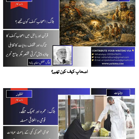
اصحابِ کہف کون تھے؟