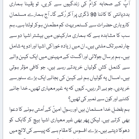
آپؐ کے صحابہ کرامؓ کی زندگیوں سے کریں، تو یقینا ہماری
بددیانتی کا کانٹا 90 ڈگری پر آکر رُکے گا۔ آج ہمارے مسلمان
کاروباری حضرات سے کسٹمر بہت کم مطمئن ہوکر لوٹتا ہے۔ ہم
سب کا مشاہدہ ہے کہ ہماری مارکیٹوں میں بیشتر اشیا دو سے
چار نمبر تک ملتی ہیں۔ ان میں زیادہ خوراکی اشیا اور ادویہ شامل
ہیں۔ ہم ہر سال جولائی اور اگست کے مہینوں میں ایک کیبن والے
سے کٹمل کش گولیاں خریدتے رہے ہیں، جو کافی مؤثر ہوتی
ہیں۔ امسال یہ گولیاں ہم نے کیبن کی بجائے ایک بڑے سٹور سے
خریدیں، جو بے اثر رہیں۔ کیوں کہ یہ غیر معیاری تھیں۔ خدا جانے
کتنے اور کون سے نمبر کی تھیں؟
ہم بفضلِ خدا مسلمان ہیں اور رسولِ امینؐ کے اُمتی ہونے کا دعوا
بھی کرتے ہیں، لیکن پھر بھی غیر معیاری اشیا بیچ کر گاہک کو
دھوکا دیتے ہیں۔ بڑے افسوس کا مقام ہے کہ پیسے کی لالچ میں