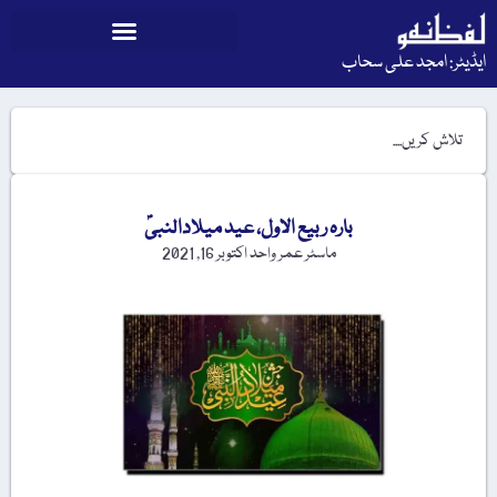
ایڈیٹر: امجد علی سحاب
بارہ ربیع الاول، عید میلادالنبیؐ
ماسٹر عمر واحد
اکتوبر 16, 2021