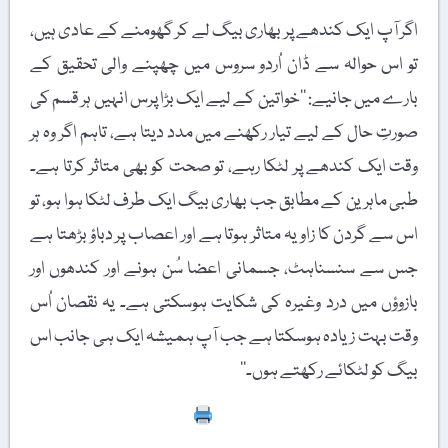
اگر آپ ایک کندھے پر بھاری بیگ لے کر گھومنے کے عادی ہیں،
تو اس حوالہ سے ڈان اُردو سروس میں چھپنے والی تحقیق کے
بارے میں جانیے: ’’خواتین کے لیے ایک بڑا پرس انہیں ہر قسم کی
صورتِ حال کے لیے تیار رکھنے میں مدد دیتا ہے، تاہم اگر وہ ہر
وقت ایک کندھے پر لٹکا رہے، تو صحت کو بھی متاثر کرتا ہے۔
طبی ماہرین کے مطابق جب بھاری بیگ ایک طرف لٹکا ہوا ہو، تو
اس سے گردن کا زاویہ متاثر ہوتا ہے اور اعصاب پر دباؤ بڑھتا ہے
جس سے سنسناہٹ، جسمانی اعضا سُن ہونے اور کندھوں اور
بازوؤں میں درد وغیرہ کی شکایت ہوسکتی ہے۔ یہ نقصان اُس
وقت بہت زیادہ ہوسکتا ہے جب آپ ہمیشہ ایک ہی جانب اس
بیگ کو لٹکائے رکھتے ہوں۔‘‘
Print