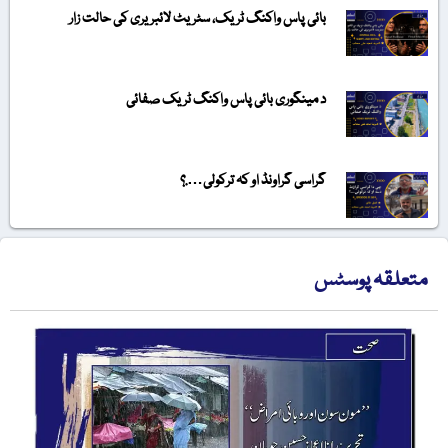
بائی پاس واکنگ ٹریک، سٹریٹ لائبریری کی حالت زار
د مینگوری بائی پاس واکنگ ٹریک صفائی
گراسی گراونڈ او کہ ترکولی….؟
متعلقہ پوسٹس