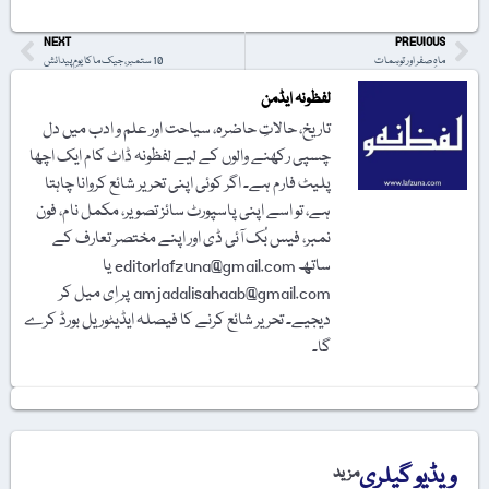
NEXT
PREVIOUS
ماہِ صفر اور توہمات
10 ستمبر، جیک ما کا یومِ پیدائش
لفظونہ ایڈمن
تاریخ، حالاتِ حاضرہ، سیاحت اور علم و ادب میں دل
چسپی رکھنے والوں کے لیے لفظونہ ڈاٹ کام ایک اچھا
پلیٹ فارم ہے۔ اگر کوئی اپنی تحریر شائع کروانا چاہتا
ہے، تو اسے اپنی پاسپورٹ سائز تصویر، مکمل نام، فون
نمبر، فیس بُک آئی ڈی اور اپنے مختصر تعارف کے
ساتھ editorlafzuna@gmail.com یا
amjadalisahaab@gmail.com پر اِی میل کر
دیجیے۔ تحریر شائع کرنے کا فیصلہ ایڈیٹوریل بورڈ کرے
گا۔
ویڈیو گیلری
مزید