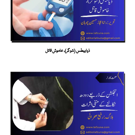
ذیابیطس (شوگر)، خاموش قاتل