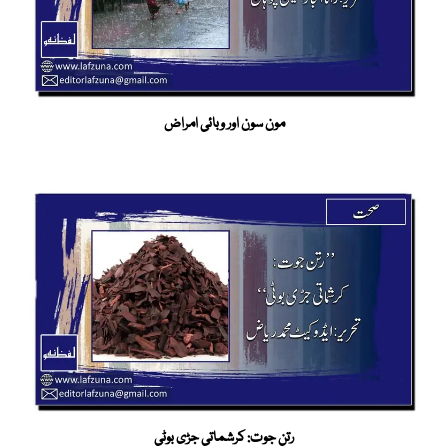
مون سون اور وبائی امراض
رتن جوت: کرشماتی جڑی بوٹی