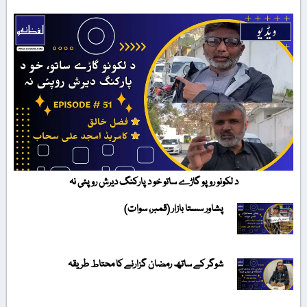
د لکونو روپو گاڑے ساتو خو د پارکنگ دیرش روپئی نہ
پشاور سستا بازار (قمبر، سوات)
شوگر کے ساتھ رمضان گزارنے کا محتاط طریقہ