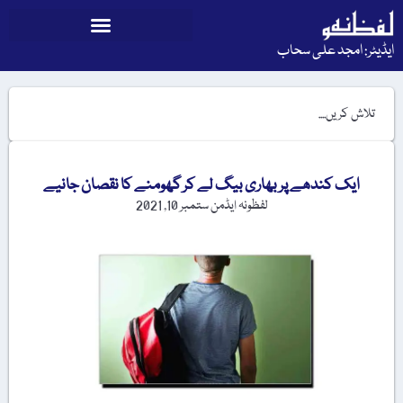
ایڈیٹر: امجد علی سحاب
ایک کندھے پر بھاری بیگ لے کر گھومنے کا نقصان جانیے
لفظونہ ایڈمن
ستمبر 10, 2021