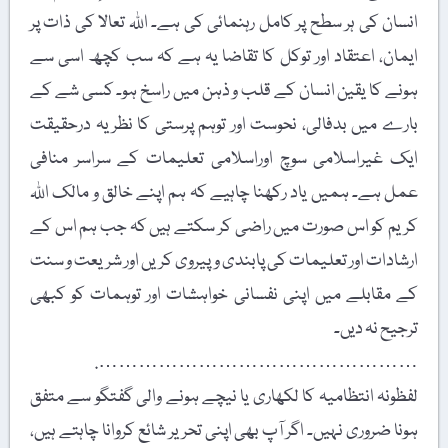
انسان کی ہر سطح پر کامل رہنمائی کی ہے۔ اللہ تعالا کی ذات پر
ایمان، اعتقاد اور توکل کا تقاضا یہ ہے کہ سب کچھ اسی سے
ہونے کا یقین انسان کے قلب و ذہن میں راسخ ہو۔ کسی شے کے
بارے میں بدفالی، نحوست اور توہم پرستی کا نظریہ درحقیقت
ایک غیراسلامی سوچ اوراسلامی تعلیمات کے سراسر منافی
عمل ہے۔ ہمیں یاد رکھنا چاہیے کہ ہم اپنے خالق و مالک اﷲ
کریم کو اس صورت میں راضی کر سکتے ہیں کہ جب ہم اس کے
ارشادات اور تعلیمات کی پابندی و پیروی کریں اور شریعت و سنت
کے مقابلے میں اپنی نفسانی خواہشات اور توہمات کو کبھی
ترجیح نہ دیں۔
………………………………………….
لفظونہ انتظامیہ کا لکھاری یا نیچے ہونے والی گفتگو سے متفق
ہونا ضروری نہیں۔ اگر آپ بھی اپنی تحریر شائع کروانا چاہتے ہیں،