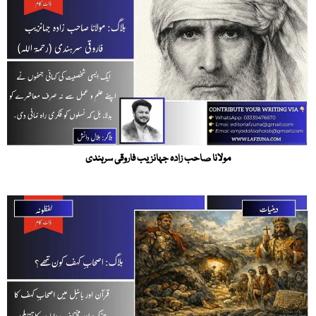
مولانا صاحب زادہ جہانزیب فاروقی سرہندی