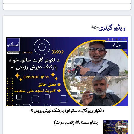
ویڈیو گیلری
مزید
د لکونو روپو گاڑے ساتو خو د پارکنگ دیرش روپئی نہ
پشاور سستا بازار (قمبر، سوات)