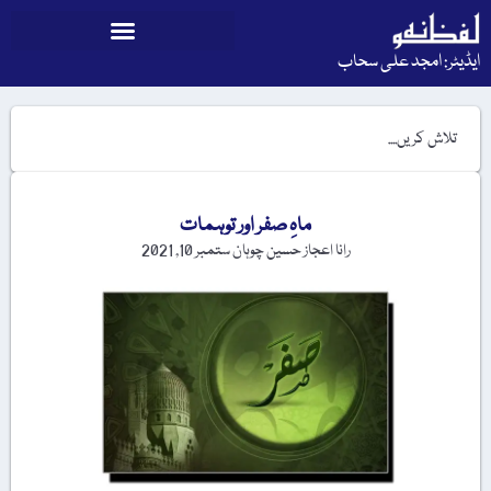
ایڈیٹر: امجد علی سحاب
ماہِ صفر اور توہمات
رانا اعجاز حسین چوہان
ستمبر 10, 2021