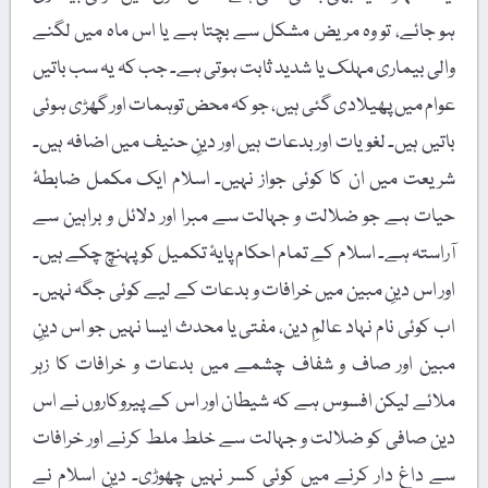
ہو جائے، تو وہ مریض مشکل سے بچتا ہے یا اس ماہ میں لگنے
والی بیماری مہلک یا شدید ثابت ہوتی ہے۔ جب کہ یہ سب باتیں
عوام میں پھیلادی گئی ہیں، جو کہ محض توہمات اور گھڑی ہوئی
باتیں ہیں۔ لغویات اور بدعات ہیں اور دینِ حنیف میں اضافہ ہیں۔
شریعت میں ان کا کوئی جواز نہیں۔ اسلام ایک مکمل ضابطۂ
حیات ہے جو ضلالت و جہالت سے مبرا اور دلائل و براہین سے
آراستہ ہے۔ اسلام کے تمام احکام پایۂ تکمیل کو پہنچ چکے ہیں۔
اور اس دینِ مبین میں خرافات و بدعات کے لیے کوئی جگہ نہیں۔
اب کوئی نام نہاد عالمِ دین، مفتی یا محدث ایسا نہیں جو اس دینِ
مبین اور صاف و شفاف چشمے میں بدعات و خرافات کا زہر
ملائے لیکن افسوس ہے کہ شیطان اور اس کے پیروکاروں نے اس
دین صافی کو ضلالت و جہالت سے خلط ملط کرنے اور خرافات
سے داغ دار کرنے میں کوئی کسر نہیں چھوڑی۔ دینِ اسلام نے