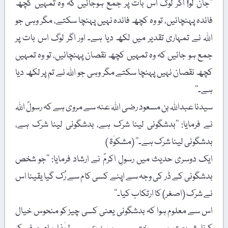
’’جان لو! اگر لوگ اس بات پر جمع ہوجائیں کہ وہ تمہیں کچھ
فائدہ پہنچائیں، تو وہ کچھ فائدہ نہیں پہنچا سکتے، مگر وہی جو
اللہ نے تمہاری تقدیر میں لکھ دیا ہے۔ اور اگر لوگ اس بات پر
جمع ہو جائیں کہ وہ تمہیں کچھ نقصان پہنچائیں، تو وہ تمہیں
کچھ نقصان نہیں پہنچا سکتے مگر وہی جو اللہ نے تم پر لکھ دیا
ہے۔‘‘
سیدنا عبداللہ بن مسعود رضی اللہ عنہ سے مروی ہے کہ رسولؐ اللہ
نے فرمایا: ’’بدشگونی لینا شرک ہے، بدشگونی لینا شرک ہے،
بدشگونی لینا شرک ہے۔‘‘ (مشکوٰۃ )
ایک دوسری حدیث میں رسولِ اکرمؐ نے ارشاد فرمایا: ’’جو شخص
بدشگونی کے ڈر کی وجہ سے اپنے کسی کام سے رُک گیا یقینا اس
نے شرک (اصغر) کا ارتکاب کیا۔‘‘
اس سے معلوم ہوا کہ بدشگونی یعنی کسی چیز کو منحوس خیال