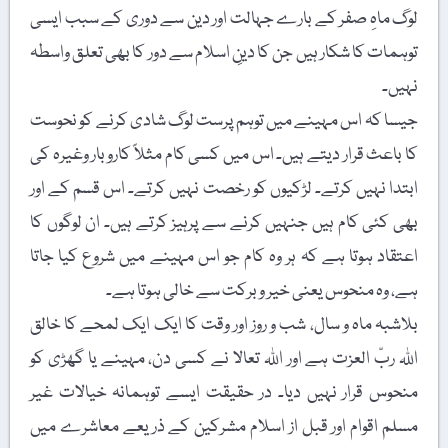
لوگ ماہِ صفر کے بارے جہالت اور دین سے دوری کے سبب ایسی
توہمات کا شکار ہیں جن کا دینِ اسلام سے دور کا بھی تعلق واسطہ
نہیں۔
جیسا کہ اس مہینے میں توہم پرست لوگ شادی کرنے کو نحوست
کا باعث قرار دیتے ہیں۔ اس میں کسی کام مثلاً کاروبار وغیرہ کی
ابتدا نہیں کرتے۔ لڑکیوں کو رخصت نہیں کرتے۔ اس قسم کے اور
بھی کئی کام ہیں جنہیں کرنے سے پرہیز کرتے ہیں۔ ان لوگوں کا
اعتقاد ہوتا ہے کہ ہر وہ کام جو اس مہینے میں شروع کیا جاتا
ہے، وہ منحوس یعنی خیر و برکت سے خالی ہوتا ہے۔
بلاشبہ ماہ و سال، شب و روز اور وقت کا ایک ایک لمحے کا خالق
اللہ ربّ العزت ہے اور اللہ تعالا نے کسی دن، مہینے یا گھڑی کو
منحوس قرار نہیں دیا۔ در حقیقت ایسے توہمانہ خیالات غیر
مسلم اقوام اور قبل از اسلام مشرکین کے ذریعے معاشرے میں