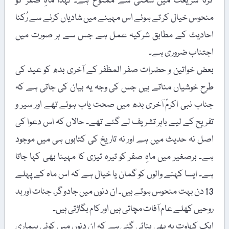
کرنا شریعت میں سختی سے ممنوع ہے۔ لہٰذا ماہِ صفر کو
منحوس خیال کر تے ہوئے اس مہینے میں شادیاں کرنے سے رُکنا
احادیث کے مطابق شرکیہ عمل ہے جس سے ہر صورت میں
اجتناب ضروری ہے۔
بعض خواتین و حضرات صفر المظفر کے آخری بدھ کو عید کی
طرح خوشیاں مناتے ہیں جس کی وجہ یہ بیان کی جاتی ہے کہ
جناب نبی اکرمؐ آخری بدھ میں صحت یاب ہوئے تھے اور سیر و
تفریح کے لیے باہر تشریف لے گئے تھے۔ حالاں کہ اس دعوا کی
اصل نہ حدیث میں ہے اور نہ تاریخ کی کتابوں ہی میں موجود
ہے۔ برصغیر میں ماہِ صفر کو تیرہ تیزی کا مہینا بھی کہا جاتا
ہے۔ ایسا کہنے والوں کو گمان یا خیال ہے کہ اس ماہ کے پہلے
13 دن بہت منحوس ہوتے ہیں۔ ان دنوں میں جادو گر، جنات اور بد
روحیں کھلے عام آفات مچاتی ہیں اور کام بگاڑتی ہیں۔
ایک کہاوت یہ بھی بنائی گئی ہے کہ ان دنوں میں کوئی بیماری