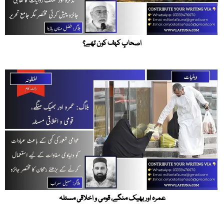
اصحابِ کہف کون تھے؟
عمرہ اور بھیک منگے، قومی و اخلاقی مسئلہ