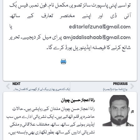
تو اسے اپنی پاسپورٹ سائز تصویر، مکمل نام، فون نمبر، فیس بُک
آئی ڈی اور اپنے مختصر تعارف کے ساتھ
editorlafzuna@gmail.com یا
amjadalisahaab@gmail.com پر اِی میل کر دیجیے۔ تحریر
شائع کرنے کا فیصلہ ایڈیٹوریل بورڈ کرے گا۔
Print
NEXT
PREVIOUS
رواج نامۂ سوات (تبصرہ)
ایک کندھے پر بھاری بیگ لے کر گھومنے کا نقصان جانیے
رانا اعجاز حسین چوہان
رانا اعجاز حسن چوہان ملتان کے رہایشی ہیں۔ حالاتِ
حاضرہ پر قلم اٹھاتے ہیں۔ ایک نشریاتی ادارے میں سب
ایڈیٹر ہونے کے ساتھ ساتھ مختلف علاقائی و ملکی
نشریاتی اداروں کے ساتھ بطورِ لکھاری بھی وابستہ ہیں۔