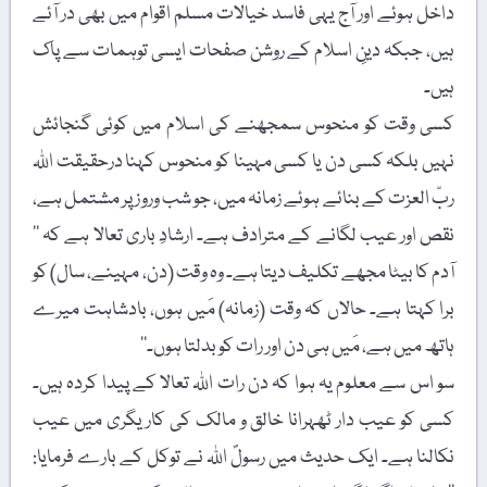
داخل ہوئے اور آج یہی فاسد خیالات مسلم اقوام میں بھی در آئے
ہیں، جبکہ دینِ اسلام کے روشن صفحات ایسی توہمات سے پاک
ہیں۔
کسی وقت کو منحوس سمجھنے کی اسلام میں کوئی گنجائش
نہیں بلکہ کسی دن یا کسی مہینا کو منحوس کہنا درحقیقت اللہ
ربّ العزت کے بنائے ہوئے زمانہ میں، جو شب وروز پر مشتمل ہے،
نقص اور عیب لگانے کے مترادف ہے۔ ارشادِ باری تعالا ہے کہ ’’
آدم کا بیٹا مجھے تکلیف دیتا ہے۔ وہ وقت (دن، مہینے، سال) کو
برا کہتا ہے۔ حالاں کہ وقت (زمانہ) مَیں ہوں، بادشاہت میرے
ہاتھ میں ہے، مَیں ہی دن اور رات کو بدلتا ہوں۔‘‘
سو اس سے معلوم یہ ہوا کہ دن رات اللہ تعالا کے پیدا کردہ ہیں۔
کسی کو عیب دار ٹھہرانا خالق و مالک کی کاریگری میں عیب
نکالنا ہے۔ ایک حدیث میں رسولؐ اللہ نے توکل کے بارے فرمایا: