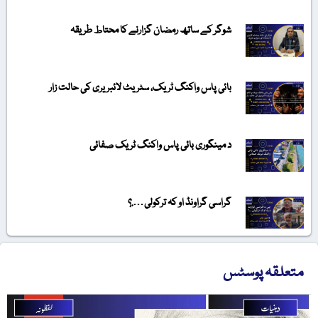
شوگر کے ساتھ رمضان گزارنے کا محتاط طریقہ
بائی پاس واکنگ ٹریک، سٹریٹ لائبریری کی حالت زار
د مینگوری بائی پاس واکنگ ٹریک صفائی
گراسی گراونڈ او کہ ترکولی….؟
متعلقہ پوسٹس