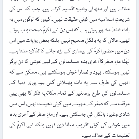
مناتے ہیں اور مٹھائی وغیرہ تقسیم کرتے ہیں، جب کہ اس کی
شریعتِ اسلامیہ میں کوئی حقیقت نہیں۔ کیوں کہ لوگوں میں یہ
بات غلط مشہور ہوئی ہے کہ اس دن نبی اکرمؐ صحت یاب ہوئے
تھے۔ حالاں کہ یہ بالکل صحیح نہیں، بلکہ بعض روایات میں اس
دن میں حضورِ اکرمؐ کی بیماری کے بڑھ جانے کا تذکرہ ملتا ہے۔
لہٰذا ماہِ صفر کا آخری بدھ مسلمانوں کے لیے خوشی کا دن ہرگز
نہیں ہوسکتا۔ یہود و نصارا خوش ہوسکتے ہیں، ممکن ہے کہ
انہیں کی طرف سے یہ بات پھیلائی گئی ہو۔ پوری دنیا کے
مسلمانوں کی طرح برصغیر کے تمام مکاتبِ فکر کا بھی یہی
موقف ہے کہ صفر کے مہینے میں کوئی نحوست نہیں، اس میں
شادی وغیرہ بالکل کی جاسکتی ہے۔ اور ماہِ صفر کے آخری بدھ
میں خوشی کی کوئی تقریب منانا دین نہیں بلکہ نبی اکرمؐ کی
تعلیمات کے خلاف ہے۔