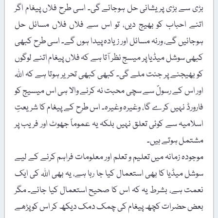
بڑی سے بڑی پریشانی حل ہوجائے گی۔ اسی طرح فلاں پیغام اگر
اتنے احباب کو بھیج دیں، تو اس سے فلاں فلاں مسائل حل
ہوجائیں گے، ورنہ مسائل اور زیادہ پیدا ہوں گے۔ اسی طرح کبھی
کبھی سوشل میڈیا پر میسج نظر آتا ہے کہ فلاں پیغام اتنے لوگوں
کو بھیجنے پر جنت ملے گی۔ کبھی کبھی تحریر ہوتا ہے کہ اللہ
اور اس کے رسولؐ سے سچی محبت نہ کرنے والا ہی اس میسیج کو
فارورڈ نہیں کرے گا، وغیرہ وغیرہ۔ اس طرح کے پیغام کا شریعتِ
اسلامیہ سے کوئی تعلق نہیں بلکہ یہ عموماً جھوٹ اور فریب پر
مشتمل ہوتے ہیں۔
موجودہ زمانہ میں تعلیم و تعلم اور معلومات فراہم کرنے کے لیے
سوشل میڈیا کا بھی استعمال کیا جا رہا ہے، یہ بھی اللہ کی ایک
نعمت ہے، بشرط یہ کہ اس کا صحیح استعمال کیا جائے۔ مگر
بعض حضرات کچھ پیغام کی چمک دمک دیکھ کر اس کو پڑھے