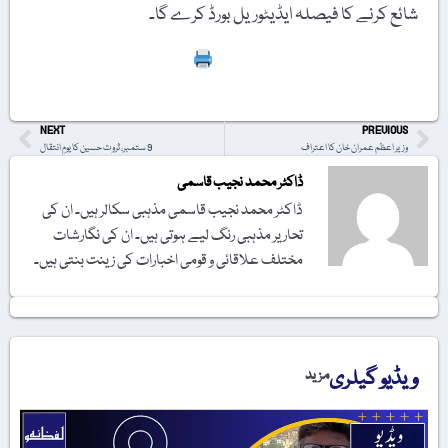
شائع کرنے کا فیصلہ ایڈیٹوریل بورڈ کرے گا۔
Print
NEXT
PREVIOUS
وزیر اعظم عمران خان کا اعتراف
9 ستمبر، ثروت حسین کا یومِ انتقال
ڈاکٹر محمد نجیب قاسمی
ڈاکٹر محمد نجیب قاسمی مذہبی سکالر ہیں۔ ان کی
تحاریر مذہبی رنگ لیے ہوتی ہیں۔ ان کی نگارشات
مختلف علاقائی و قومی اخبارات کی زینت بنتی ہیں۔
ویڈیو گیلری
مزید