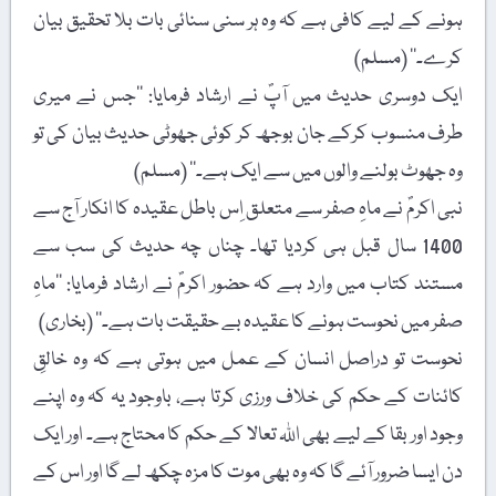
ہونے کے لیے کافی ہے کہ وہ ہر سنی سنائی بات بلا تحقیق بیان
کرے۔‘‘ (مسلم)
ایک دوسری حدیث میں آپؐ نے ارشاد فرمایا: ’’جس نے میری
طرف منسوب کرکے جان بوجھ کر کوئی جھوٹی حدیث بیان کی تو
وہ جھوٹ بولنے والوں میں سے ایک ہے۔‘‘ (مسلم)
نبی اکرمؐ نے ماہِ صفر سے متعلق اِس باطل عقیدہ کا انکار آج سے
1400 سال قبل ہی کردیا تھا۔ چناں چہ حدیث کی سب سے
مستند کتاب میں وارد ہے کہ حضور اکرمؐ نے ارشاد فرمایا: ’’ماہِ
صفر میں نحوست ہونے کا عقیدہ بے حقیقت بات ہے۔‘‘ (بخاری)
نحوست تو دراصل انسان کے عمل میں ہوتی ہے کہ وہ خالقِ
کائنات کے حکم کی خلاف ورزی کرتا ہے، باوجود یہ کہ وہ اپنے
وجود اور بقا کے لیے بھی اللہ تعالا کے حکم کا محتاج ہے۔ اور ایک
دن ایسا ضرور آئے گا کہ وہ بھی موت کا مزہ چکھ لے گا اور اس کے