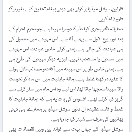
قارئین، سوشل میڈیا پر کوئی بھی دینی پیغام تحقیق کیے بغیر ہرگز
فارورڈ نہ کریں۔
صفرالمظفر ہجری کیلنڈر کا دوسرا مہینا ہے، جو محرم الحرام کے
بعد اور ربیع الاول سے پہلے آتا ہے۔ اس مہینے میں معمول کی
ہی عبادت کی جاتی ہے، یعنی کوئی خاص عبادت اس مہینے
میں مسنون یا مستحب نہیں۔ نیز یہ دیگر مہینوں کی طرح ہی
ہے، یعنی خاص طور پر اس مہینہ میں آفات و مصائب نازل ہونے
کا عقیدہ رکھنا غلط ہے۔ زمانۂ جاہلیت میں اس ماہ کو نحوست
والا مہینا سمجھا جاتا تھا، اس لیے وہ اس ماہِ میں سفر کرنے سے
گریز کیا کرتے تھے۔ افسوس کی بات یہ ہے کہ زمانۂ جاہلیت کا
غلط و فاسد عقیدہ اِن دنوں سوشل میڈیا پر ہمارے ہی دینی
بھائیوں کی طرف سے شیئر کیا جا رہا ہے۔
سوشل میڈیا کے جہاں بہت سے فوائد ہیں وہیں نقصانات بھی