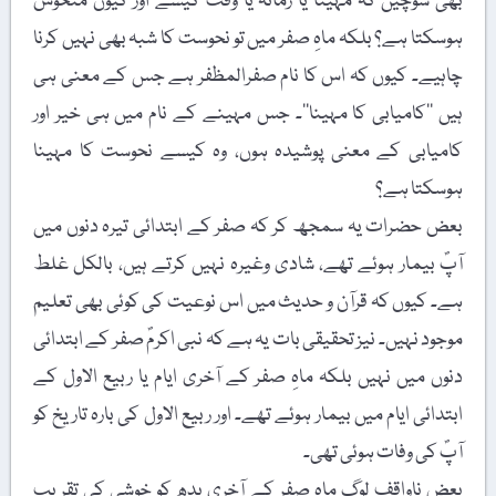
بھی سوچیں کہ مہینا یا زمانہ یا وقت کیسے اور کیوں منحوس
ہوسکتا ہے؟ بلکہ ماہِ صفر میں تو نحوست کا شبہ بھی نہیں کرنا
چاہیے۔ کیوں کہ اس کا نام صفرالمظفر ہے جس کے معنی ہی
ہیں ’’کامیابی کا مہینا‘‘۔ جس مہینے کے نام میں ہی خیر اور
کامیابی کے معنی پوشیدہ ہوں، وہ کیسے نحوست کا مہینا
ہوسکتا ہے؟
بعض حضرات یہ سمجھ کر کہ صفر کے ابتدائی تیرہ دنوں میں
آپؐ بیمار ہوئے تھے، شادی وغیرہ نہیں کرتے ہیں، بالکل غلط
ہے۔ کیوں کہ قرآن و حدیث میں اس نوعیت کی کوئی بھی تعلیم
موجود نہیں۔ نیز تحقیقی بات یہ ہے کہ نبی اکرمؐ صفر کے ابتدائی
دنوں میں نہیں بلکہ ماہِ صفر کے آخری ایام یا ربیع الاول کے
ابتدائی ایام میں بیمار ہوئے تھے۔ اور ربیع الاول کی بارہ تاریخ کو
آپؐ کی وفات ہوئی تھی۔
بعض ناواقف لوگ ماہِ صفر کے آخری بدھ کو خوشی کی تقریب