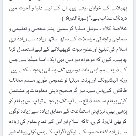
پھیلانے کے خواہاں رہتے ہیں، ان کے لیے دنیا و آخرت میں
دردناک عذاب ہے۔‘‘ (سورۃ النور 19)
خلاصۂ کلام:۔ سوشل میڈیا کو ہمیں اپنے شخصی و تعلیمی و
سماجی و تجارتی مراسلات کے ساتھ ساتھ زیادہ سے زیادہ دینِ
اسلام کی تبلیغ اور علومِ نبوت کو پھیلانے کے لیے استعمال کرنا
چاہیے۔ کیوں کہ موجودہ دور میں یہی ایک ایسا میڈیا ہے جس
کے ذریعے ہم اپنی بات دوسروں تک بآسانی پہنچا سکتے ہیں۔
ورنہ الیکٹرونک اور پرنٹ میڈیا تو عمومی طور پر مسلم مخالف
طاقتوں کے پاس ہے۔ نیز اگر صحیح دینی معلومات پر مشتمل
کوئی پیغام مستند ذرائع سے آپ تک پہنچے، تو آپ اس پیغام کو
پڑھیں بھی، نیز اپنی استطاعت کے مطابق زیادہ سے زیادہ لوگوں
کو بھی فارورڈ کریں، تاکہ اسلام اور اس کے تمام علوم کی زیادہ
سے زیادہ اشاعت ہوسکے۔ لیکن اگر آپ کے پاس کوئی پیغام غیر