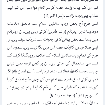
نے اس کے بہت بڑے حصہ کو سر انجام دیا ہے اس کے لیے
عذاب بھی بہت بڑا ہے۔ (سورۃ النور 11)
اسی طرح آج بعض ویب سائٹیں اسلام سے متعلق مختلف
موضوعات پر ریفرنڈم (رائے طلبی) کراتی رہتی ہیں۔ ان ریفرنڈم
میں ہمارے بعض بھائی کافی جذبات سے شریک ہوتے ہیں، اور
اپنی صلاحیتوں کا ایک حصہ اس میں لگا دیتے ہیں۔ عموماً اس
طرح کی تمام ویب سائٹیں اسلام کے خلاف پروپیگنڈا کرنے کے
لیے ہی استعمال کی جاتی ہیں۔ ان پر کوئی توجہ نہیں دینی
چاہیے۔ جیسا کہ اللہ تعالا نے ارشاد فرمایا ہے: ’’اے ایمان والو! اگر
تمہیں کوئی فاسق خبر دے، تو تم اس کی اچھی طرح تحقیق کرلیا
کرو، ایسا نہ ہو کہ نادانی میں کسی قوم کو ایذا پہنچادو۔ پھر اپنے
کیے پر پچھتاؤ۔‘‘ (سورۃ الحجرات 6)
نیز اللہ تعالا نے ارشاد فرمایا: ’’جو لوگ مسلمانوں میں بے حیائی