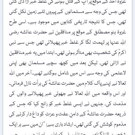
غزوۂ احد کے موقع پر آپؐ کے قتل ہونے کی غلط خبر اُڑا دی گئی
تھی جس کی وجہ سے مسلمانوں کے پیروں تلے زمین نکل گئی
تھی، جس کا نتیجہ تاریخی کتابوں میں موجود ہے۔ اسی طرح
غزوۂ بنو مصطلق کے موقع پر منافقین نے حضرت عائشہ رضی
اللہ عنہا پر تہمت لگا کر غلط خبر پھیلائی تھی جس سے نبی
اکرمؐ کی شخصیت بھی متأثر ہوئی تھی۔ ابتدا میں یہ خبر منافقین
نے اڑائی تھی، لیکن بعد میں کچھ سچے مسلمان بھی اپنی
لاعلمی کی وجہ سے اس میں شامل ہوگئے تھے۔ آخر میں اللہ
تعالا نے اپنے پاک کلام میں حضرت عائشہؓ کی برأت نازل فرمائی۔
اور اس واقعہ میں اللہ تعالا نے جھوٹی خبر پھیلانے والوں کی
مذمت کی، جنہوں نے ایسی غلط خبر کو رائج کیا کہ جس کے
ذریعہ حضرت عائشہؓ کے دامنِ عفت و عزت کو داغ دار کرنے کی
مذموم کوشش کی گئی تھی۔ ارشاد باری ہے: ’’ان میں سے ہر ایک
شخص پر اتنا گناہ ہے جتنا اس نے کمایا ہے اور ان میں سے جس