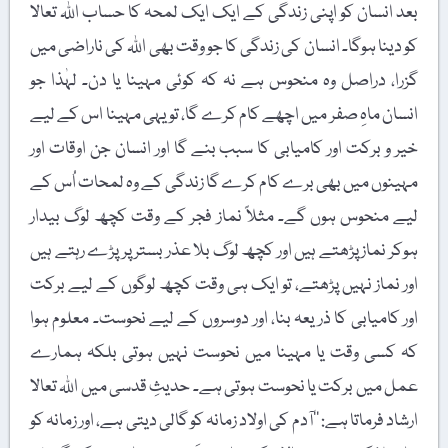
بعد انسان کو اپنی زندگی کے ایک ایک لمحہ کا حساب اللہ تعالا
کو دینا ہوگا۔ انسان کی زندگی کا جو وقت بھی اللہ کی ناراضی میں
گزرا، دراصل وہ منحوس ہے نہ کہ کوئی مہینا یا دن۔ لہٰذا جو
انسان ماہِ صفر میں اچھے کام کرے گا، تو یہی مہینا اس کے لیے
خیر و برکت اور کامیابی کا سبب بنے گا اور انسان جن اوقات اور
مہینوں میں بھی برے کام کرے گا زندگی کے وہ لمحات اُس کے
لیے منحوس ہوں گے۔ مثلاً نماز فجر کے وقت کچھ لوگ بیدار
ہوکر نماز پڑھتے ہیں اور کچھ لوگ بلا عذر بستر پر پڑے رہتے ہیں
اور نماز نہیں پڑھتے، تو ایک ہی وقت کچھ لوگوں کے لیے برکت
اور کامیابی کا ذریعہ بنا، اور دوسروں کے لیے نحوست۔ معلوم ہوا
کہ کسی وقت یا مہینا میں نحوست نہیں ہوتی بلکہ ہمارے
عمل میں برکت یا نحوست ہوتی ہے۔ حدیثِ قدسی میں اللہ تعالا
ارشاد فرماتا ہے: ’’آدم کی اولاد زمانہ کو گالی دیتی ہے، اور زمانہ کو