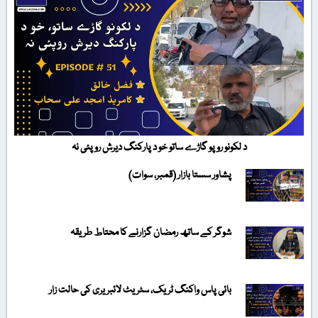
د لکونو روپو گاڑے ساتو خو د پارکنگ دیرش روپئی نہ
پشاور سستا بازار (قمبر، سوات)
شوگر کے ساتھ رمضان گزارنے کا محتاط طریقہ
بائی پاس واکنگ ٹریک، سٹریٹ لائبریری کی حالت زار