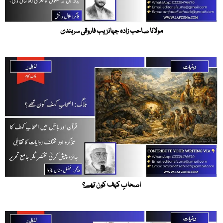
مولانا صاحب زادہ جہانزیب فاروقی سرہندی
اصحابِ کہف کون تھے؟