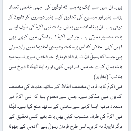
ہیں۔ ان میں سے ایک یہ ہے کہ لوگوں کی اچھی خاصی تعداد
پڑھے بغیر اور میسیج کی تحقیق کیے بغیر دوسروں کو فارورڈ کر
دیتی ہے۔ ان پیغامات میں بعض اوقات نبی اکرمؐ کی طرف ایسی
بات منسوب ہوتی ہے جو نبی اکرمؐ نے زندگی میں کبھی بھی
نہیں کہی۔ حالاں کہ اس پر سخت وعیدیں احادیث میں وارد ہوئی
ہیں جیسا کہ رسولؐ اللہ نے ارشاد فرمایا: ’’جو شخص میری نسبت وہ
بات بیان کرے جو میں نے نہیں کہی، تو وہ اپنا ٹھکانا دوزخ میں
بنائے۔‘‘ (بخاری)
نبی اکرمؐ کا یہ فرمان مختلف الفاظ کے ساتھ حدیث کی مختلف
کتابوں میں مذکور ہے۔ جس سے معلوم ہوا کہ نبی اکرمؐ نے
متعدد مرتبہ ایسا کرنے سے سختی کے ساتھ منع کیا ہے۔ لہٰذا
نبی اکرمؐ کی طرف منسوب کوئی بھی بات بغیر کسی تحقیق کے
ہرگز فارورڈ نہ کریں۔ اسی طرح فرمان رسولؐ ہے: ’’آدمی کے جھوٹا