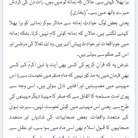
برا بھلا کہتی ہے، حالاں کہ زمانہ تو مَیں ہوں، رات دن کی گردش
میرے ہاتھ میں ہے۔‘‘ (بخاری)
یعنی بعض لوگ حوادثِ زمانہ سے متاثر ہوکر زمانے کو برا بھلا
کہنے لگتے ہیں، حالاں کہ زمانہ کوئی کام نہیں کرتا، بلکہ زمانہ
میں جو واقعات اور حوادث پیش آتے ہیں، وہ اللہ تعالا کی مرضی اور
اس کے حکم سے ہوتے ہیں۔
غرض یہ کہ قرآنِ کریم کی کسی بھی آیت یا نبی اکرمؐ کے کسی
بھی فرمان میں یہ مذکور نہیں کہ ماہِ صفر میں نحوست ہے یا اس
مہینے میں مصیبتیں اور آفتیں نازل ہوتی ہیں۔ اسی وجہ سے
پوری امتِ مسلمہ کا اتفاق ہے کہ صفر کا مہینا دیگر مہینوں کی
طرح ہے، یعنی اس مہینے میں کوئی نحوست نہیں۔ سیرتِ نبویؐ
کے متعدد واقعات، بعض صحابیات کی شادیاں اور متعدد
صحابیوں کا قبولِ اسلام بھی اسی ماہ میں ہوا ہے۔ اور عقل سے