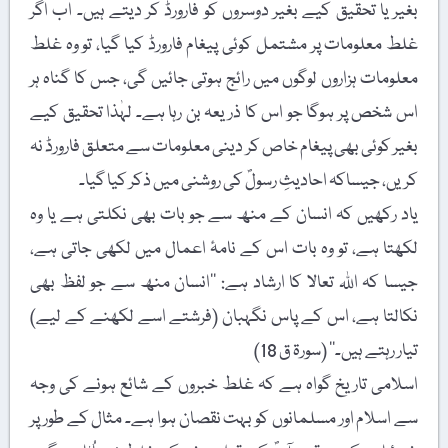
بغیر یا تحقیق کیے بغیر دوسروں کو فارورڈ کر دیتے ہیں۔ اب اگر
غلط معلومات پر مشتمل کوئی پیغام فارورڈ کیا گیا، تو وہ غلط
معلومات ہزاروں لوگوں میں رائج ہوتی جائیں گی، جس کا گناہ ہر
اس شخص پر ہوگا جو اس کا ذریعہ بن رہا ہے۔ لہٰذا تحقیق کیے
بغیر کوئی بھی پیغام خاص کر دینی معلومات سے متعلق فارورڈ نہ
کریں، جیساکہ احادیثِ رسولؐ کی روشنی میں ذکر کیا گیا۔
یاد رکھیں کہ انسان کے منھ سے جو بات بھی نکلتی ہے یا وہ
لکھتا ہے، تو وہ بات اس کے نامۂ اعمال میں لکھی جاتی ہے،
جیسا کہ اللہ تعالا کا ارشاد ہے: ’’انسان منھ سے جو لفظ بھی
نکالتا ہے، اس کے پاس نگہبان (فرشتے اسے لکھنے کے لیے)
تیار رہتے ہیں۔‘‘ (سورۃ ق 18)
اسلامی تاریخ گواہ ہے کہ غلط خبروں کے شائع ہونے کی وجہ
سے اسلام اور مسلمانوں کو بہت نقصان ہوا ہے۔ مثال کے طور پر