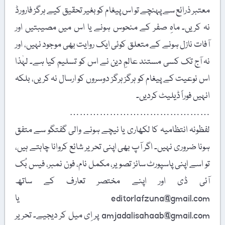
معتبر ذرائع سے پہنچے تو اس پیغام کو بغیر تحقیق کیے ہرگز فارورڈ
نہ کریں۔ ماہِ صفر کے منحوس ہونے یا اس میں مصیبتیں اور
آفات نازل ہونے کے متعلق کوئی ایک روایت بھی موجود نہیں، اور
نہ آج تک کسی مستند عالمِ دین نے اس کو تسلیم کیا ہے۔ لہٰذا
اس نوعیت کے پیغام کو ہرگز ہرگز دوسروں کو ارسال نہ کریں، بلکہ
انہیں فوراً ڈیلیٹ کردیں۔
……………………………………
لفظونہ انتظامیہ کا لکھاری یا نیچے ہونے والی گفتگو سے متفق
ہونا ضروری نہیں۔ اگر آپ بھی اپنی تحریر شائع کروانا چاہتے ہیں،
تو اسے اپنی پاسپورٹ سائز تصویر، مکمل نام، فون نمبر، فیس بُک
آئی ڈی اور اپنے مختصر تعارف کے ساتھ
editorlafzuna@gmail.com یا
amjadalisahaab@gmail.com پر اِی میل کر دیجیے۔ تحریر