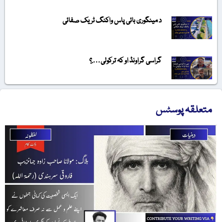
د مینگوری بائی پاس واکنگ ٹریک صفائی
گراسی گراونڈ او کہ ترکولی….؟
متعلقہ پوسٹس