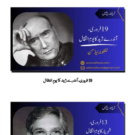
19 فروری، آندرے ژید کا یومِ انتقال