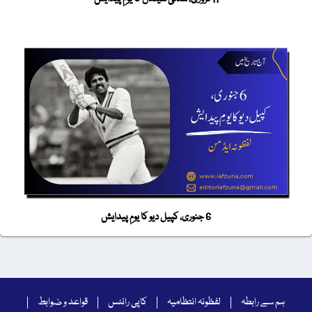
6 جنوری، کپیل دیو کا یومِ پیدایش
ہم سے رابطہ
لفظونہ انتظامیہ
کاپی رائٹس
قواعد و ضوابط