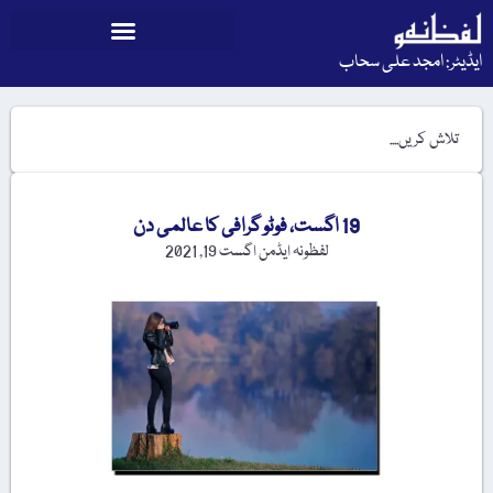
ایڈیٹر: امجد علی سحاب
19 اگست، فوٹو گرافی کا عالمی دن
لفظونہ ایڈمن
اگست 19, 2021