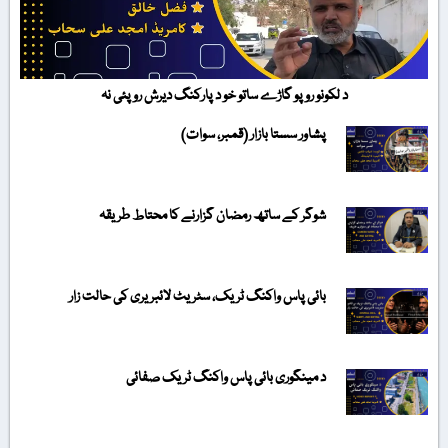
د لکونو روپو گاڑے ساتو خو د پارکنگ دیرش روپئی نہ
پشاور سستا بازار (قمبر، سوات)
شوگر کے ساتھ رمضان گزارنے کا محتاط طریقہ
بائی پاس واکنگ ٹریک، سٹریٹ لائبریری کی حالت زار
د مینگوری بائی پاس واکنگ ٹریک صفائی