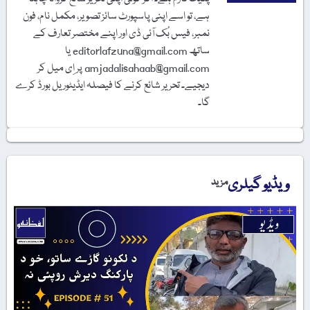
ہے، تو اسے اپنی پاسپورٹ سائز تصویر، مکمل نام، فون
نمبر، فیس بُک آئی ڈی اور اپنے مختصر تعارف کے
ساتھ editorlafzuna@gmail.com یا
amjadalisahaab@gmail.com پر اِی میل کر
دیجیے۔ تحریر شائع کرنے کا فیصلہ ایڈیٹوریل بورڈ کرے
گا۔
ویڈیو گیلری
مزید