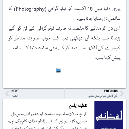
پوری دنیا میں 19 اگست کو فوٹو گرافی (Photography) کا
عالمی دن منایا جاتا ہے۔
اس دن کو منانے کا مقصد نہ صرف فوٹو گرافی کے فن کو آگے
بڑھانا ہے بلکہ اَن دیکھی دنیا کے خوب صورت مناظر کو
کیمرے کی آنکھ سے قید کر کے باقی ماندہ دنیا کے سامنے
پیش کرنا ہے۔
Print
NEXT
PREVIOUS
گل گامش، دنیا کی پہلی کتاب
انکسار
لفظونہ ایڈمن
تاریخ، حالاتِ حاضرہ، سیاحت اور علم و ادب میں دل
چسپی رکھنے والوں کے لیے لفظونہ ڈاٹ کام ایک اچھا
پلیٹ فارم ہے۔ اگر کوئی اپنی تحریر شائع کروانا چاہتا