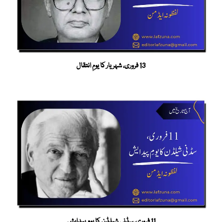
13 فروری، شہریار کا یومِ انتقال
11 فروری، سڈنی شیلڈن کا یومِ پیدایش