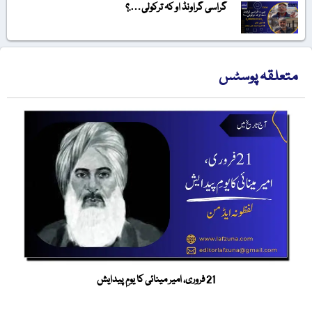
گراسی گراونڈ او کہ ترکولی….؟
متعلقہ پوسٹس
21 فروری، امیر مینائی کا یومِ پیدایش