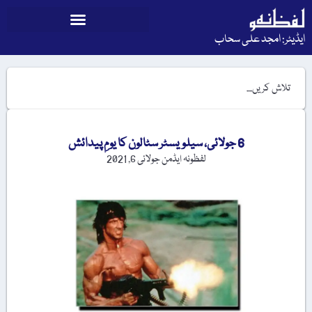
ایڈیٹر: امجد علی سحاب
6 جولائی، سیلویسٹر سٹالون کا یومِ پیدائش
لفظونہ ایڈمن
جولائی 6, 2021