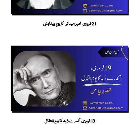
21 فروری، امیر مینائی کا یومِ پیدایش
19 فروری، آندرے ژید کا یومِ انتقال