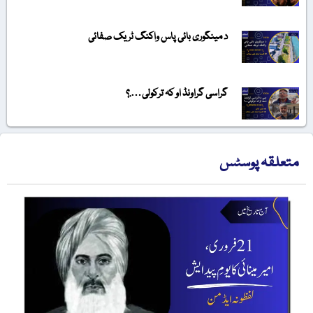
د مینگوری بائی پاس واکنگ ٹریک صفائی
گراسی گراونڈ او کہ ترکولی….؟
متعلقہ پوسٹس