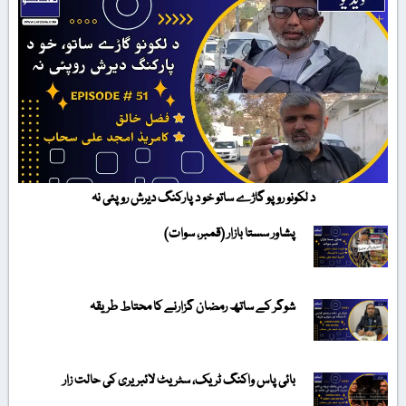
د لکونو روپو گاڑے ساتو خو د پارکنگ دیرش روپئی نہ
پشاور سستا بازار (قمبر، سوات)
شوگر کے ساتھ رمضان گزارنے کا محتاط طریقہ
بائی پاس واکنگ ٹریک، سٹریٹ لائبریری کی حالت زار