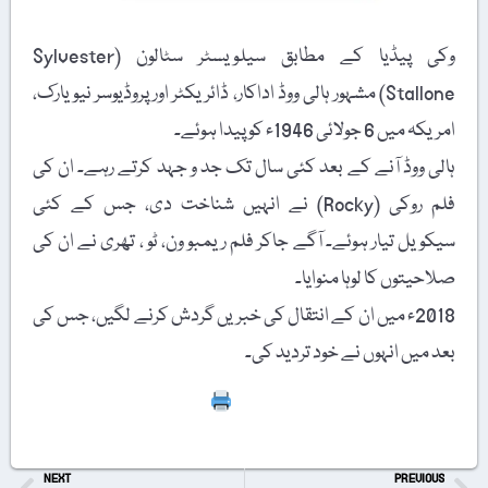
وکی پیڈیا کے مطابق سیلویسٹر سٹالون (Sylvester
Stallone) مشہور ہالی ووڈ اداکار، ڈائریکٹر اور پروڈیوسر نیویارک،
امریکہ میں 6 جولائی 1946ء کو پیدا ہوئے۔
ہالی ووڈ آنے کے بعد کئی سال تک جد و جہد کرتے رہے۔ ان کی
فلم روکی (Rocky) نے انہیں شناخت دی، جس کے کئی
سیکویل تیار ہوئے۔ آگے جاکر فلم ریمبو ون، ٹو ، تھری نے ان کی
صلاحیتوں کا لوہا منوایا۔
2018ء میں ان کے انتقال کی خبریں گردش کرنے لگیں، جس کی
بعد میں انہوں نے خود تردید کی۔
Print
NEXT
PREVIOUS