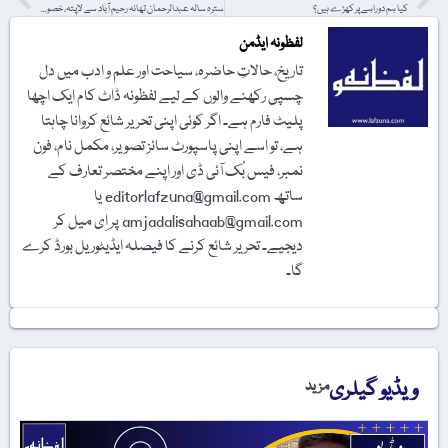
کیا ہم دوراہے پر کھڑے ہیں؟
سترہ سالہ عبدالرحمان تھانہ رحیم آباد سے لاپتہ، خصوصی رپورٹ
لفظونہ ایڈمن
تاریخ، حالاتِ حاضرہ، سیاحت اور علم و ادب میں دل
چسپی رکھنے والوں کے لیے لفظونہ ڈاٹ کام ایک اچھا
پلیٹ فارم ہے۔ اگر کوئی اپنی تحریر شائع کروانا چاہتا
ہے، تو اسے اپنی پاسپورٹ سائز تصویر، مکمل نام، فون
نمبر، فیس بُک آئی ڈی اور اپنے مختصر تعارف کے
ساتھ editorlafzuna@gmail.com یا
amjadalisahaab@gmail.com پر اِی میل کر
دیجیے۔ تحریر شائع کرنے کا فیصلہ ایڈیٹوریل بورڈ کرے
گا۔
ویڈیو گیلری
مزید