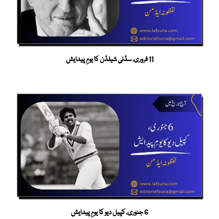
11 فروری، سڈنی شیلڈن کا یومِ پیدایش
6 جنوری، کپیل دیو کا یومِ پیدایش