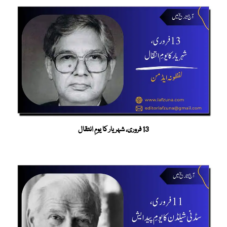
13 فروری، شہریار کا یومِ انتقال