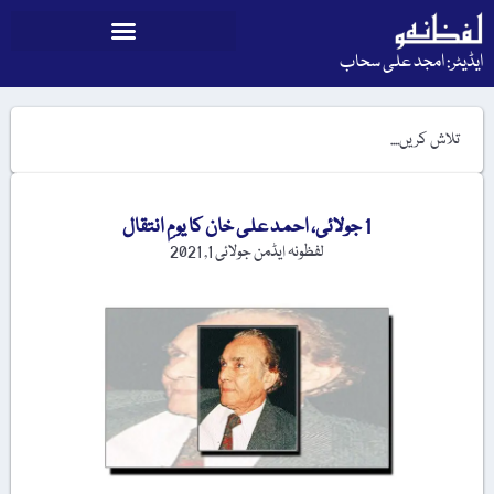
ایڈیٹر: امجد علی سحاب
1 جولائی، احمد علی خان کا یومِ انتقال
لفظونہ ایڈمن
جولائی 1, 2021