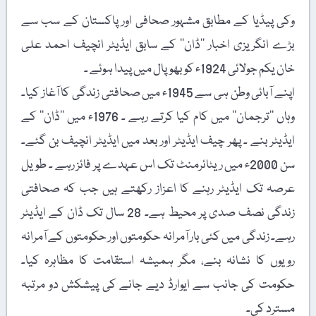
وکی پیڈیا کے مطابق مشہور صحافی اور پاکستان کے سب سے
بڑے انگریزی اخبار ’’ڈان‘‘ کے سابق ایڈیٹر انچیف احمد علی
خان یکم جولائی 1924ء کو بھوپال میں پیدا ہوئے ۔
اپنے آبائی وطن ہی سے 1945ء میں صحافتی زندگی کا آغاز کیا۔
وہاں ’’ترجمان‘‘ میں کام کیا کرتے رہے ۔ 1976ء میں ’’ڈان‘‘ کے
ایڈیٹر بنے ۔ پھر چیف ایڈیٹر اور بعد میں ایڈیٹر انچیف بن گئے۔
سن 2000ء میں ریٹائرمنٹ تک اس عہدے پر فائز رہے ۔ طویل
عرصہ تک ایڈیٹر رہنے کا اعزاز رکھتے ہیں جب کہ صحافتی
زندگی نصف صدی پر محیط ہے۔ 28 سال تک ڈان کے ایڈیٹر
رہے۔ زندگی میں کئی بار آمرانہ حکومتوں اور حکومتوں کے آمرانہ
رویوں کا نشانہ بنے، مگر ہمیشہ استقامت کا مظاہرہ کیا۔
حکومت کی جانب سے ایوارڈ دیے جانے کی پیشکش دو مرتبہ
مسترد کی۔