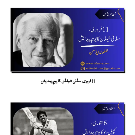
11 فروری، سڈنی شیلڈن کا یومِ پیدایش