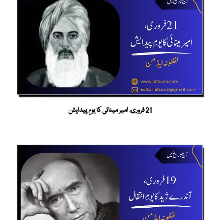
21 فروری، امیر مینائی کا یومِ پیدایش