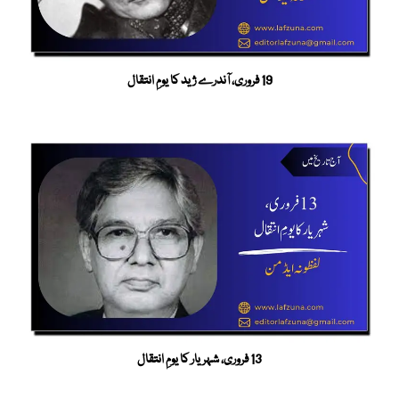
19 فروری، آندرے ژید کا یومِ انتقال
13 فروری، شہریار کا یومِ انتقال