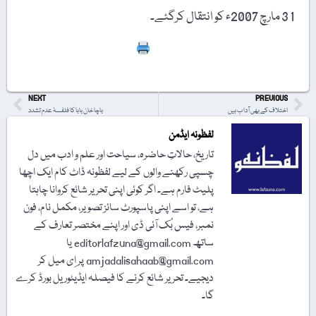
1 3 مارچ 2007ء کو انتقال کرگئے۔
Print
NEXT
PREVIOUS
اختلاف کے بھی آداب ہیں
باچا خان بابا کا فلفسۂ عدم تشدد
لفظونہ ایڈمن
تاریخ، حالاتِ حاضرہ، سیاحت اور علم و ادب میں دل
چسپی رکھنے والوں کے لیے لفظونہ ڈاٹ کام ایک اچھا
پلیٹ فارم ہے۔ اگر کوئی اپنی تحریر شائع کروانا چاہتا
ہے، تو اسے اپنی پاسپورٹ سائز تصویر، مکمل نام، فون
نمبر، فیس بُک آئی ڈی اور اپنے مختصر تعارف کے
ساتھ editorlafzuna@gmail.com یا
amjadalisahaab@gmail.com پر اِی میل کر
دیجیے۔ تحریر شائع کرنے کا فیصلہ ایڈیٹوریل بورڈ کرے
گا۔