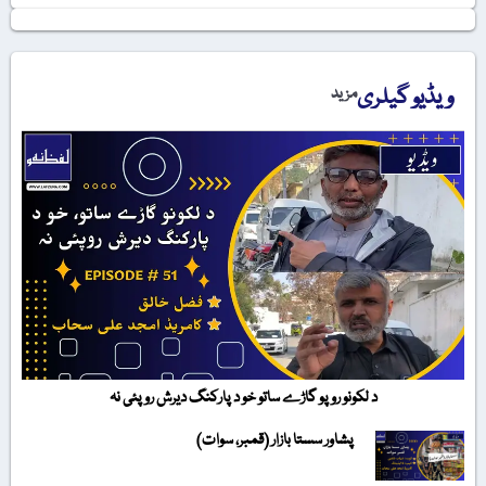
ویڈیو گیلری
مزید
د لکونو روپو گاڑے ساتو خو د پارکنگ دیرش روپئی نہ
پشاور سستا بازار (قمبر، سوات)