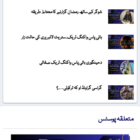
شوگر کے ساتھ رمضان گزارنے کا محتاط طریقہ
بائی پاس واکنگ ٹریک، سٹریٹ لائبریری کی حالت زار
د مینگوری بائی پاس واکنگ ٹریک صفائی
گراسی گراونڈ او کہ ترکولی….؟
متعلقہ پوسٹس