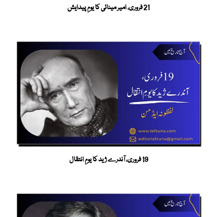
21 فروری، امیر مینائی کا یومِ پیدایش
19 فروری، آندرے ژید کا یومِ انتقال