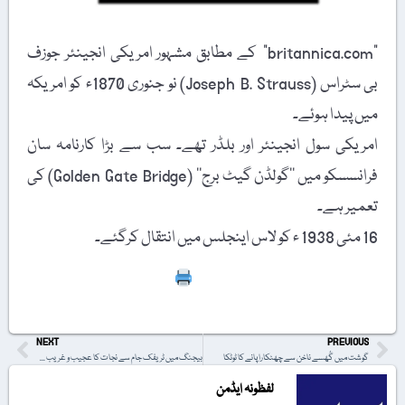
"britannica.com” کے مطابق مشہور امریکی انجینئر جوزف
بی سٹراس (Joseph B. Strauss) نو جنوری 1870ء کو امریکہ
میں پیدا ہوئے۔
امریکی سول انجینئر اور بلڈر تھے۔ سب سے بڑا کارنامہ سان
فرانسسکو میں ’’گولڈن گیٹ برج‘‘ (Golden Gate Bridge) کی
تعمیر ہے۔
16 مئی 1938 ء کو لاس اینجلس میں انتقال کرگئے۔
Print
NEXT
PREVIOUS
گوشت میں گُھسے ناخن سے چھٹکارا پانے کا ٹوٹکا
بیجنگ میں ٹریفک جام سے نجات کا عجیب و غریب حل
لفظونہ ایڈمن