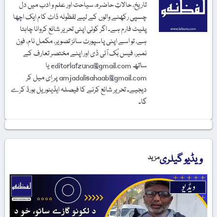
تاریخ، حالاتِ حاضرہ، سیاحت اور علم و ادب میں دل
چسپی رکھنے والوں کے لیے لفظونہ ڈاٹ کام ایک اچھا
پلیٹ فارم ہے۔ اگر کوئی اپنی تحریر شائع کروانا چاہتا
ہے، تو اسے اپنی پاسپورٹ سائز تصویر، مکمل نام، فون
نمبر، فیس بُک آئی ڈی اور اپنے مختصر تعارف کے
ساتھ editorlafzuna@gmail.com یا
amjadalisahaab@gmail.com پر اِی میل کر
دیجیے۔ تحریر شائع کرنے کا فیصلہ ایڈیٹوریل بورڈ کرے
گا۔
ویڈیو گیلری
مزید