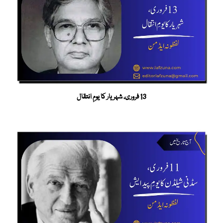
13 فروری، شہریار کا یومِ انتقال