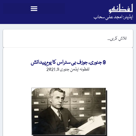
ایڈیٹر: امجد علی سحاب
9 جنوری، جوزف بی سٹراس کا یومِ پیدائش
لفظونہ ایڈمن
جنوری 9, 2021