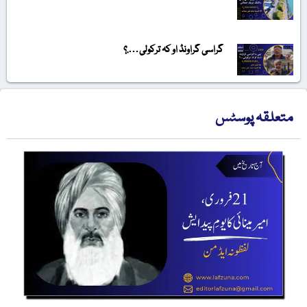
گراسی گراونڈ او کہ ترکولی….؟
متعلقہ پوسٹس