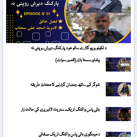
د لکونو روپو گاڑے ساتو خو د پارکنگ دیرش روپئی نہ
پشاور سستا بازار (قمبر، سوات)
شوگر کے ساتھ رمضان گزارنے کا محتاط طریقہ
بائی پاس واکنگ ٹریک، سٹریٹ لائبریری کی حالت زار
د مینگوری بائی پاس واکنگ ٹریک صفائی