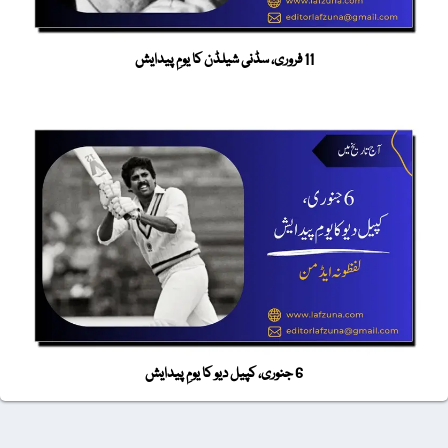
11 فروری، سڈنی شیلڈن کا یومِ پیدایش
6 جنوری، کپیل دیو کا یومِ پیدایش