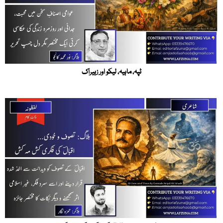
ٹپہ، ماہیہ، لیکو اور زہیراک