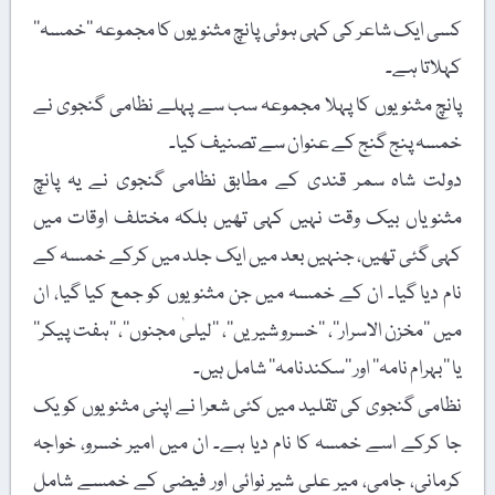
کسی ایک شاعر کی کہی ہوئی پانچ مثنویوں کا مجموعہ ’’خمسہ‘‘
کہلاتا ہے۔
پانچ مثنویوں کا پہلا مجموعہ سب سے پہلے نظامی گنجوی نے
خمسہ پنج گنج کے عنوان سے تصنیف کیا۔
دولت شاہ سمر قندی کے مطابق نظامی گنجوی نے یہ پانچ
مثنویاں بیک وقت نہیں کہی تھیں بلکہ مختلف اوقات میں
کہی گئی تھیں، جنہیں بعد میں ایک جلد میں کرکے خمسہ کے
نام دیا گیا۔ ان کے خمسہ میں جن مثنویوں کو جمع کیا گیا، ان
میں ’’مخزن الاسرار‘‘، ’’خسرو شیریں‘‘، ’’لیلیٰ مجنوں‘‘، ’’ہفت پیکر‘‘
یا ’’بہرام نامہ‘‘ اور ’’سکندنامہ‘‘ شامل ہیں۔
نظامی گنجوی کی تقلید میں کئی شعرا نے اپنی مثنویوں کو یک
جا کرکے اسے خمسہ کا نام دیا ہے۔ ان میں امیر خسرو، خواجہ
کرمانی، جامی، میر علی شیر نوائی اور فیضی کے خمسے شامل