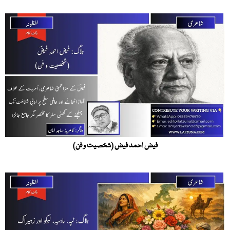
فیض احمد فیض (شخصیت و فن)