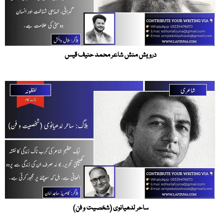
درویش منش شاعر محمد حنیف قیس
ساحر لدھیانوی (شخصیت و فن)