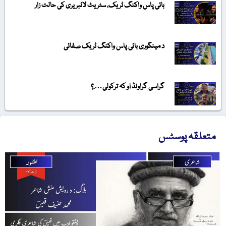
بائی پاس واکنگ ٹریک، سٹریٹ لائبریری کی حالت زار
د مینگوری بائی پاس واکنگ ٹریک صفائی
گراسی گراونڈ او کہ ترکولی….؟
متعلقہ پوسٹس