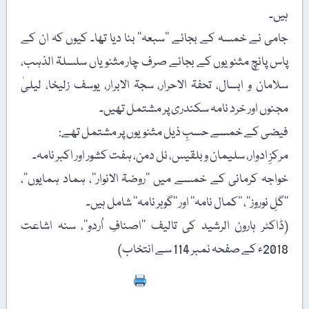
ہیں۔
جامی نے خمسہ کے بجائے ’’سبعہ‘‘ بنا دیا تھا۔ کیوں کہ ان کے
پاس پانچ مثنویوں کے بجائے صرف چار مثنویاں سلسلۃ الذہب،
سلامان و ابسال، تحفۃ الاحرار، سجۃ الابرار، یوسف زلیخا، لیلیٰ
مجنوں اور خرد نامہ سکندری پر مشتمل تھیں۔
فیضی کے خمسے حسبِ ذیل مثنویوں پر مشتمل تھے:
مرکزِ ادوار، سلیمان و بلقیس، نل دمن، ہفت کشور اور اکبر نامہ۔
خواجہ کرمانی کے خمسے میں ’’روضۃ الانوار‘‘، ہماد ہمایوں‘‘،
’’گلِ نوروز‘‘، ’’کمال نامہ‘‘ اور ’’گوہر نامہ‘‘ شامل ہیں۔
(ڈاکٹر ہارون الرشید کی تالیف ’’اصنافِ اُردو‘‘، سنہ اشاعت
2018ء کے صفحہ نمبر 114 سے انتخاب)
Print