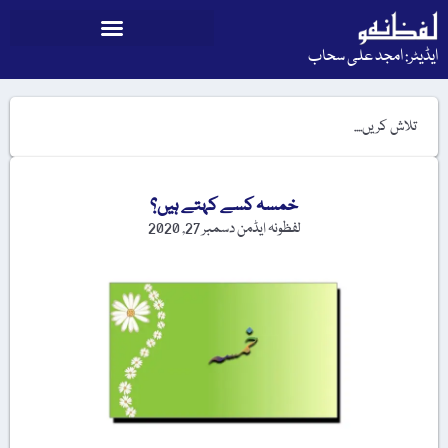
ایڈیٹر: امجد علی سحاب
خمسہ کسے کہتے ہیں؟
لفظونہ ایڈمن
دسمبر 27, 2020