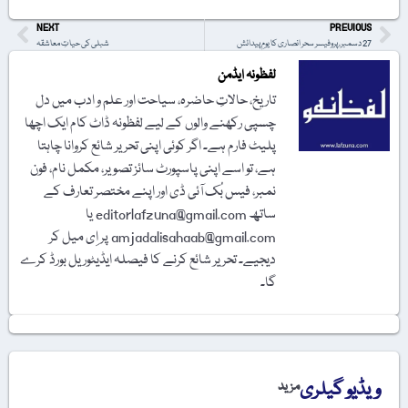
NEXT
PREVIOUS
27 دسمبر، پروفیسر سحر انصاری کا یومِ پیدائش
شبلی کی حیاتِ معاشقہ
لفظونہ ایڈمن
تاریخ، حالاتِ حاضرہ، سیاحت اور علم و ادب میں دل
چسپی رکھنے والوں کے لیے لفظونہ ڈاٹ کام ایک اچھا
پلیٹ فارم ہے۔ اگر کوئی اپنی تحریر شائع کروانا چاہتا
ہے، تو اسے اپنی پاسپورٹ سائز تصویر، مکمل نام، فون
نمبر، فیس بُک آئی ڈی اور اپنے مختصر تعارف کے
ساتھ editorlafzuna@gmail.com یا
amjadalisahaab@gmail.com پر اِی میل کر
دیجیے۔ تحریر شائع کرنے کا فیصلہ ایڈیٹوریل بورڈ کرے
گا۔
ویڈیو گیلری
مزید