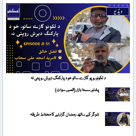
د لکونو روپو گاڑے ساتو خو د پارکنگ دیرش روپئی نہ
پشاور سستا بازار (قمبر، سوات)
شوگر کے ساتھ رمضان گزارنے کا محتاط طریقہ