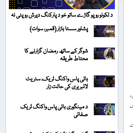
د لکونو روپو گاڑے ساتو خو د پارکنگ دیرش روپئی نہ
پشاور سستا بازار (قمبر، سوات)
شوگر کے ساتھ رمضان گزارنے کا
محتاط طریقہ
بائی پاس واکنگ ٹریک، سٹریٹ
لائبریری کی حالت زار
۔
یوں
د مینگوری بائی پاس واکنگ ٹریک
صفائی
ت