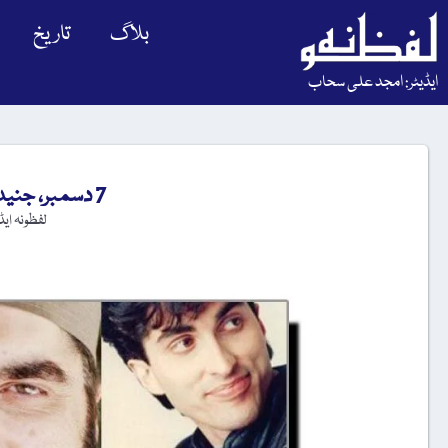
بلاگ
تاریخ
ایڈیٹر: امجد علی سحاب
7 دسمبر، جنید جمشید کا یومِ انتقال
لفظونہ ای