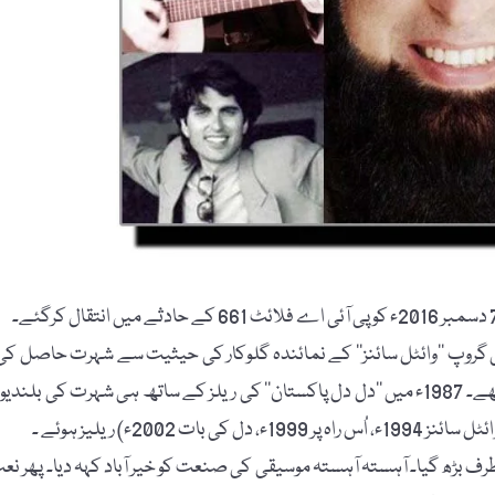
پاپ موسیقی گروپ ’’وائٹل سائنز‘‘ کے نمائندہ گلوکار کی حیثیت سے شہرت حاصل کی
یونیورسٹی آف انجینئرنگ اینڈ ٹیکنالوجی لاہور کے فارغ التحصیل تھے۔ 1987ء میں ’’دل دل پاکستان‘‘ کی ریلز کے ساتھ ہی شہرت کی بلند
20ء) ریلیز ہوئے ۔
ف بڑھ گیا۔ آہستہ آہستہ موسیقی کی صنعت کو خیر آباد کہہ دیا۔ پھر نع