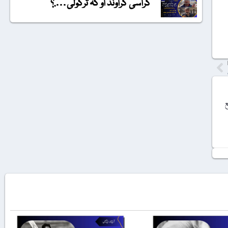
گراسی گراونڈ او کہ ترکولی….؟
ع