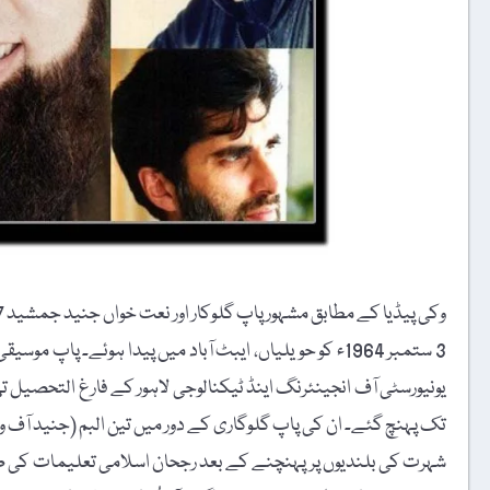
وکی پیڈیا کے مطابق مشہور پاپ گلوکار اور نعت خواں جنید جمشید 7 دسمبر 2016ء کو پی آئی اے فلائٹ 661 کے حادثے میں انتقال کرگئے۔
3 ستمبر 1964ء کو حویلیاں، ایبٹ آباد میں پیدا ہوئے۔ 
تک پہنچ گئے۔ ان کی پاپ گلوگاری کے دور میں تین البم (جنید آف وائٹل سائنز 1994ء، اُس راہ پر 1999ء، دل کی بات 02
شہرت کی بلندیوں پر پہنچنے کے بعد رجحان اسلامی تعلیمات کی طر