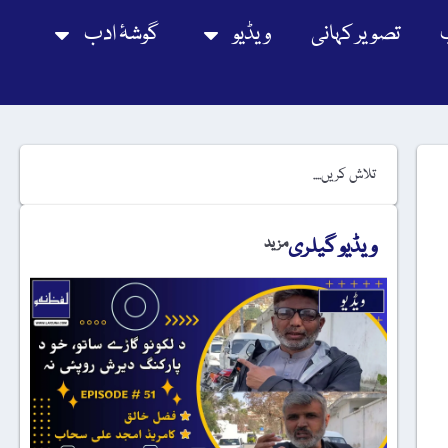
تصویر کہانی
ویڈیو
گوشۂ ادب
ویڈیو گیلری
مزید