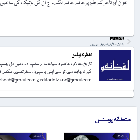
خوان اور تاجر کے طور پر جانے جانے لگے ۔ آج اُن کی بوتیک کی شاخ
t
PREVIOUS
پشتون نسلاً بنی اسرائیل نہیں ہیں
لفظونہ ایڈمن
تاریخ، حالاتِ حاضرہ، سیاحت اور علم و ادب میں دل چسپی 
کروانا چاہتا ہے، تو اسے اپنی پاسپورٹ سائز تصویر، مکمل 
editorlafzuna@gmail.com یا amjadalisahaab@gmail.com پر اِی میل کر دیجیے۔ تحریر شائع کرنے کا فیصلہ ایڈیٹوریل بورڈ کرے گا۔
متعلقہ پوسٹس