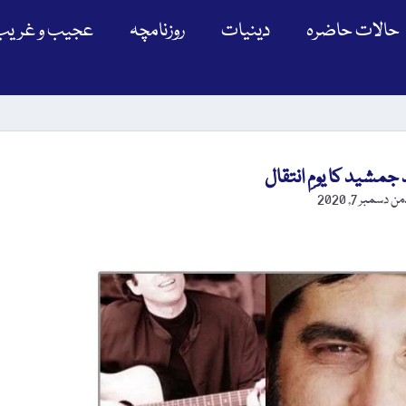
حالات حاضرہ
دینیات
روزنامچہ
عجیب و غریب
ڈمن
دسمبر 7, 2020