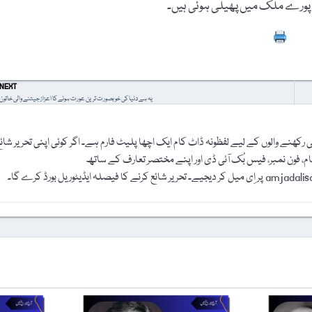
یں پورے ملک میں پھیلی ہوئی ہیں۔
Prin
NEXT
یہ ہے دنیا کی خوبصورت ترین عورت ہونے کا اعزاز جیتنے والی خاتون
رکھنے والوں کے لیے لفظونہ ڈاٹ کام ایک اچھا پلیٹ فارم ہے۔ اگر کوئی اپنی تحریر شائ
نام، فون نمبر، فیس بُک آئی ڈی اور اپنے مختصر تعارف کے ساتھ