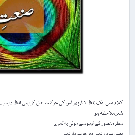
کلام میں ایک لفظ لانا، پھر اس کی حرکات بدل کر وہی لفظ دوسرے م
شعر ملاحظہ ہو:
سطر منصور کے لوہو سے ہوئی یہ تحریر
یعنی سردار نہیں وہ، جو سرِ دار نہیں