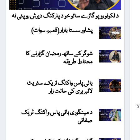
د لکونو روپو گاڑے ساتو خو د پارکنگ دیرش روپئی نہ
پشاور سستا بازار (قمبر، سوات)
شوگر کے ساتھ رمضان گزارنے کا
محتاط طریقہ
بائی پاس واکنگ ٹریک، سٹریٹ
لائبریری کی حالت زار
ا
د مینگوری بائی پاس واکنگ ٹریک
صفائی