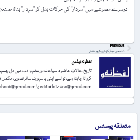
دوسرے مصرعے میں ’’سردار‘‘ کی حرکات بدل کر ’’سرِدار‘‘ بنانا صنعت
t
PREVIOUS
5 دسمبر، مجازؔ لکھنوی کا یومِ انتقال
لفظونہ ایڈمن
تاریخ، حالاتِ حاضرہ، سیاحت اور علم و ادب میں دل چسپی 
کروانا چاہتا ہے، تو اسے اپنی پاسپورٹ سائز تصویر، مکمل 
editorlafzuna@gmail.com یا amjadalisahaab@gmail.com پر اِی میل کر دیجیے۔ تحریر شائع کرنے کا فیصلہ ایڈیٹوریل بورڈ کرے گا۔
متعلقہ پوسٹس