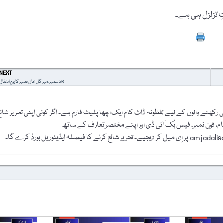
ِ تزلزل ہی ہے۔
Prin
NEXT
6 دسمبر، میر گل خان نصیر کا یومِ انتقال
رکھنے والوں کے لیے لفظونہ ڈاٹ کام ایک اچھا پلیٹ فارم ہے۔ اگر کوئی اپنی تحریر شائ
نام، فون نمبر، فیس بُک آئی ڈی اور اپنے مختصر تعارف کے ساتھ