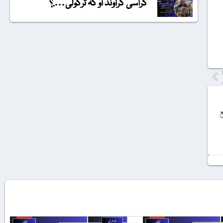
گراسی گراونڈ او کہ ترکولی….؟
ع