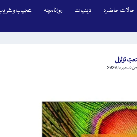
حالات حاضرہ
دینیات
روزنامچہ
عجیب و غریب
تِ تزلزل
ڈمن
دسمبر 5, 2020