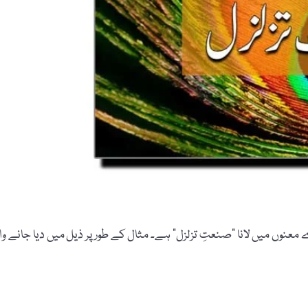
عنوں میں لانا "صنعتِ تزلزل” ہے۔ مثال کے طور پر ذیل میں دیا جانے وال