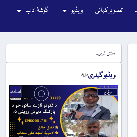
تصویر کہانی
ویڈیو
گوشۂ ادب
ویڈیو گیلری
مزید