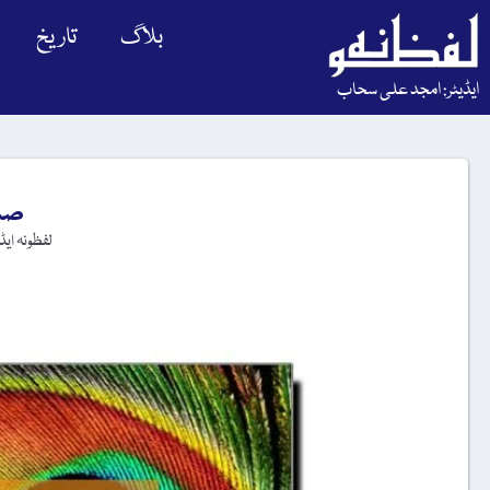
بلاگ
تاریخ
ایڈیٹر: امجد علی سحاب
صنع
لفظونہ ای