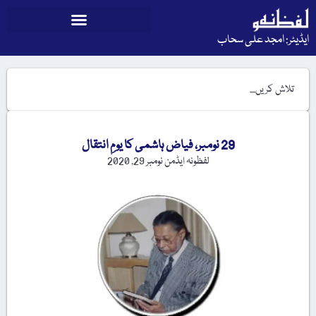
ایڈیٹر: امجد علی سحاب
29 نومبر، فیاض ہاشمی کا یومِ انتقال
لفظونہ ایڈمن
نومبر 29, 2020