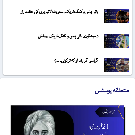
بائی پاس واکنگ ٹریک، سٹریٹ لائبریری کی حالت زار
د مینگوری بائی پاس واکنگ ٹریک صفائی
گراسی گراونڈ او کہ ترکولی….؟
متعلقہ پوسٹس