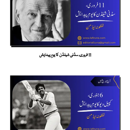
11 فروری، سڈنی شیلڈن کا یومِ پیدایش