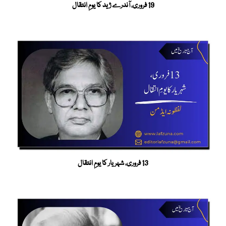
19 فروری، آندرے ژید کا یومِ انتقال
13 فروری، شہریار کا یومِ انتقال