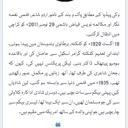
وکی پیڈیا کے مطابق پاک و ہند کے نامور اردو شاعر، فلمی نغمہ
نگار اور مکالمہ نویس فیاض ہاشمی 29 نومبر 2011ء کو کراچی
میں انتقال کرگئے۔
18 اگست 1920ء کو کلکتہ، برطانوی ہندوستان میں پیدا ہوئے۔
ابتدائی تعلیم کلکتہ گرامر اسکول سے حاصل کی اور باقاعدہ
ہومیو پیتھک ڈاکٹر بنے، لیکن پریکٹس نہیں کی۔ کیوں کہ
رجحان شاعری کی طرف تھا۔ آٹھ زبانوں پر مکمل عبور رکھتے
تھے۔ 1935ء میں فلمی دنیا سے وابستہ ہو گئے۔ تین شادیاں
کیں، پہلی بیگم سے سات بچے ہیں۔ دوسری شادی اداکارہ کلاوتی
سے کی جو مسلمان تھیں۔ ان سے ایک بیٹا تھا، تیسری بیگم سے
چار بچے ہیں جو اپنی والدہ کے ساتھ امریکہ میں مقیم ہیں۔
Print