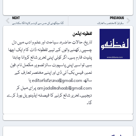
NEXT
PREVIOUS
سقراط کا مختصر سا تعارف
کُتّا سونگھنے کی حس سے کینسر کا پتا لگا سکتا ہے
لفظونہ ایڈمن
تاریخ، حالاتِ حاضرہ، سیاحت اور علم و ادب میں دل
چسپی رکھنے والوں کے لیے لفظونہ ڈاٹ کام ایک اچھا
پلیٹ فارم ہے۔ اگر کوئی اپنی تحریر شائع کروانا چاہتا
ہے، تو اسے اپنی پاسپورٹ سائز تصویر، مکمل نام، فون
نمبر، فیس بُک آئی ڈی اور اپنے مختصر تعارف کے
ساتھ editorlafzuna@gmail.com یا
amjadalisahaab@gmail.com پر اِی میل کر
دیجیے۔ تحریر شائع کرنے کا فیصلہ ایڈیٹوریل بورڈ کرے
گا۔