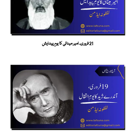
21 فروری، امیر مینائی کا یومِ پیدایش