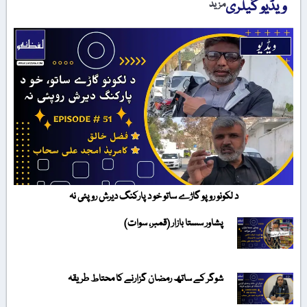
ویڈیو گیلری
مزید
د لکونو روپو گاڑے ساتو خو د پارکنگ دیرش روپئی نہ
پشاور سستا بازار (قمبر، سوات)
شوگر کے ساتھ رمضان گزارنے کا محتاط طریقہ