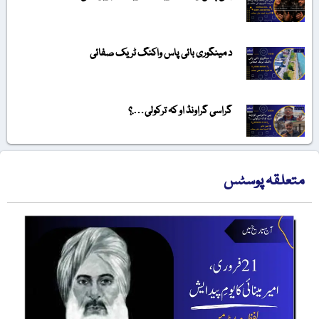
د مینگوری بائی پاس واکنگ ٹریک صفائی
گراسی گراونڈ او کہ ترکولی….؟
متعلقہ پوسٹس