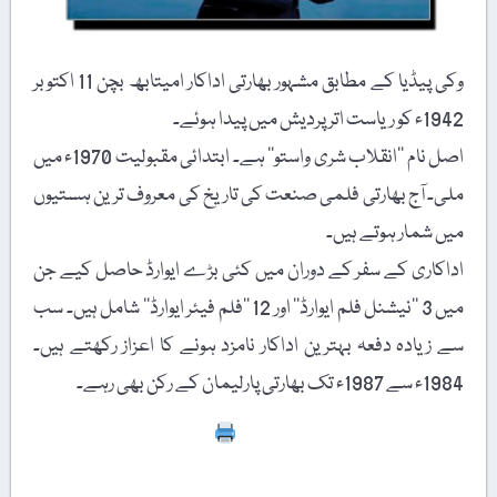
وکی پیڈیا کے مطابق مشہور بھارتی اداکار امیتابھ بچن 11 اکتوبر
1942ء کو ریاست اتر پردیش میں پیدا ہوئے۔
اصل نام ’’انقلاب شری واستو‘‘ ہے۔ ابتدائی مقبولیت 1970ء میں
ملی۔ آج بھارتی فلمی صنعت کی تاریخ کی معروف ترین ہستیوں
میں شمار ہوتے ہیں۔
اداکاری کے سفر کے دوران میں کئی بڑے ایوارڈ حاصل کیے جن
میں 3 ’’نیشنل فلم ایوارڈ‘‘ اور 12 ’’فلم فیئر ایوارڈ‘‘ شامل ہیں۔ سب
سے زیادہ دفعہ بہترین اداکار نامزد ہونے کا اعزاز رکھتے ہیں۔
1984ء سے 1987ء تک بھارتی پارلیمان کے رکن بھی رہے۔
Print