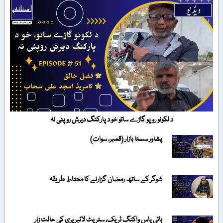
د لکونو روپو گاڑے ساتو خو د پارکنگ دیرش روپئی نہ
پشاور سستا بازار (قمبر، سوات)
شوگر کے ساتھ رمضان گزارنے کا محتاط طریقہ
بائی پاس واکنگ ٹریک، سٹریٹ لائبریری کی حالت زار