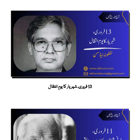
13 فروری، شہریار کا یومِ انتقال