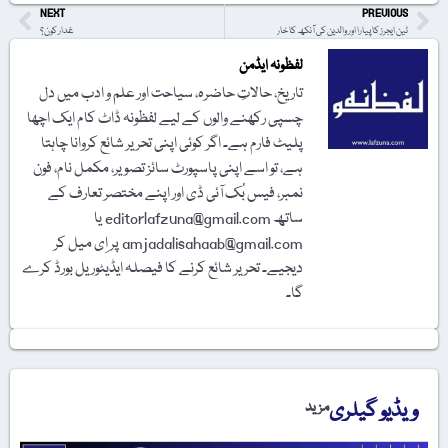
NEXT
PREVIOUS
ٹین ایجرز کا پیارا اور والدین کی آنکھ کا خار
غدار کون؟
لفظونہ ایڈمن
تاریخ، حالاتِ حاضرہ، سیاحت اور علم و ادب میں دل
چسپی رکھنے والوں کے لیے لفظونہ ڈاٹ کام ایک اچھا
پلیٹ فارم ہے۔ اگر کوئی اپنی تحریر شائع کروانا چاہتا
ہے، تو اسے اپنی پاسپورٹ سائز تصویر، مکمل نام، فون
نمبر، فیس بُک آئی ڈی اور اپنے مختصر تعارف کے
ساتھ editorlafzuna@gmail.com یا
amjadalisahaab@gmail.com پر اِی میل کر
دیجیے۔ تحریر شائع کرنے کا فیصلہ ایڈیٹوریل بورڈ کرے
گا۔
ویڈیو گیلری
مزید