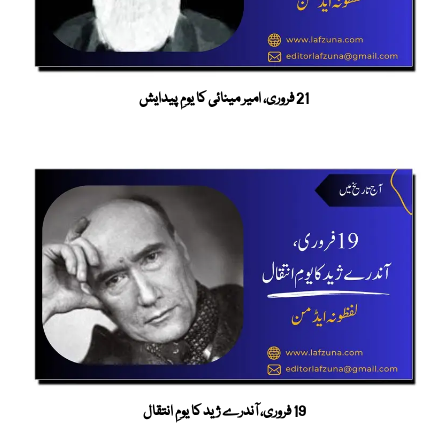
21 فروری، امیر مینائی کا یومِ پیدایش
19 فروری، آندرے ژید کا یومِ انتقال