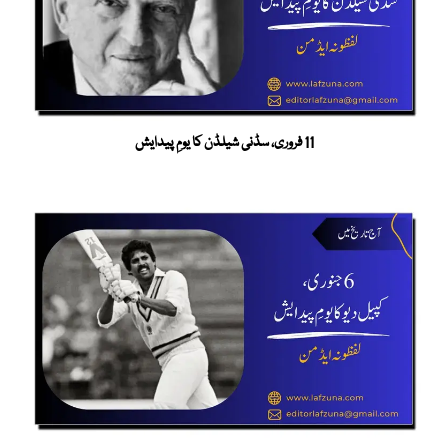
11 فروری، سڈنی شیلڈن کا یومِ پیدایش