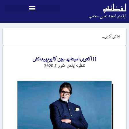
ایڈیٹر: امجد علی سحاب
11 اکتوبر، امیتابھ بچن کا یومِ پیدائش
لفظونہ ایڈمن
اکتوبر 11, 2020