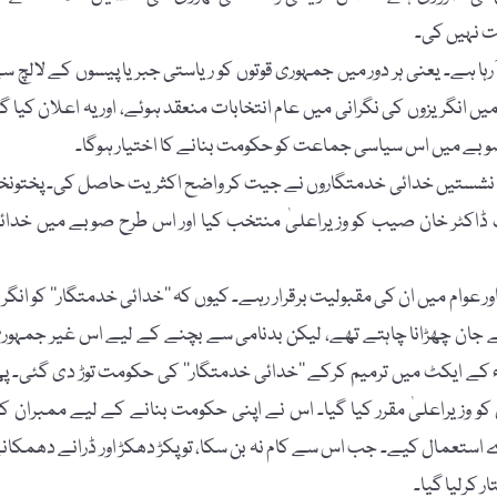
ت نہیں کی۔
 آرہا ہے۔ یعنی ہر دور میں جمہوری قوتوں کو ریاستی جبر یا پیسوں کے لالچ س
۔ 1946ء کو برصغیر پاک و ہند میں انگریزوں کی نگرانی میں عام انتخابات منعقد ہوئے، اور یہ اعلان کیا گ
ے میں اس سیاسی جماعت کو حکومت بنانے کا اختیار ہوگا۔
این ڈبلیو ایف پی (موجودہ پختونخوا) میں پچاس نشستوں میں سے 33 نشستیں خدائی خدمتگاروں نے جیت کر واضح اکثریت حاصل کی۔ پختونخ
ڈاکٹر خان صیب کو وزیراعلیٰ منتخب کیا اور اس طرح صوبے میں خدائ
ر عوام میں ان کی مقبولیت برقرار رہے۔ کیوں کہ ’’خدائی خدمتگار‘‘ کو انگری
ان چھڑانا چاہتے تھے، لیکن بدنامی سے بچنے کے لیے اس غیر جمہور
ام کو مسلم لیگیوں کے ذریعے کروایا۔ 22 اگست 1947ء کو 1935ء کے ایکٹ میں ترمیم کرکے ’’خدائی خدمتگار‘‘ کی حکومت توڑ دی گئی۔ پ
کو وزیراعلیٰ مقرر کیا گیا۔ اس نے اپنی حکومت بنانے کے لیے ممبران ک
ڈے استعمال کیے۔ جب اس سے کام نہ بن سکا، تو پکڑ دھکڑ اور ڈرانے دھمکان
 کرلیا گیا۔