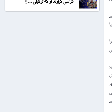
گراسی گراونڈ او کہ ترکولی….؟
ے
یا
وا
ی
ز
ی
ھر
ی
ے