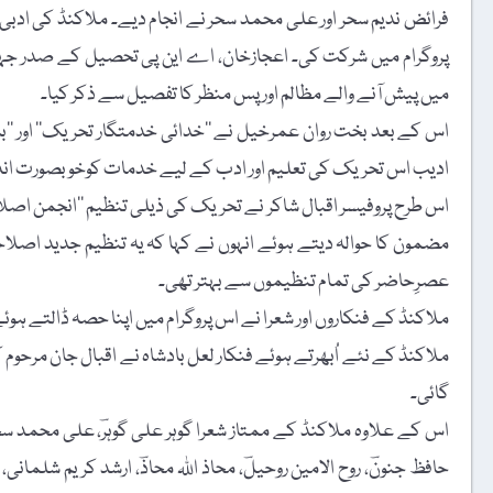
فرائض ندیم سحر اور علی محمد سحر نے انجام دیے۔ ملاکنڈ کی ا
پروگرام میں شرکت کی۔ اعجازخان، اے این پی تحصیل کے صدر جہان 
میں پیش آنے والے مظالم اور پس منظر کا تفصیل سے ذکر کیا۔
اس کے بعد بخت روان عمرخیل نے ’’خدائی خدمتگار تحریک‘‘ اور ’’باچ
ادیب اس تحریک کی تعلیم اور ادب کے لیے خدمات کوخوبصورت انداز
اس طرح پروفیسر اقبال شاکر نے تحریک کی ذیلی تنظیم ’’انجمن اصلاح
مضمون کا حوالہ دیتے ہوئے انہوں نے کہا کہ یہ تنظیم جدید اصلاح
عصرِحاضر کی تمام تنظیموں سے بہتر تھی۔
ملاکنڈ کے فنکاروں اور شعرا نے اس پروگرام میں اپنا حصہ ڈالتے 
ملاکنڈ کے نئے اُبھرتے ہوئے فنکار لعل بادشاہ نے اقبال جان مرحوم ک
گائی۔
اس کے علاوہ ملاکنڈ کے ممتاز شعرا گوہر علی گوہرؔ، علی محمد سحرؔ،
حافظ جنونؔ، روح الامین روحیلؔ، محاذ اللہ محاذؔ، ارشد کریم شلمانی