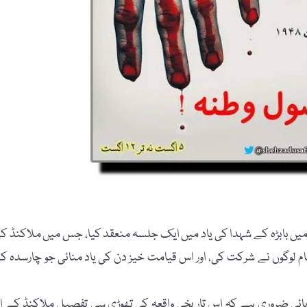
ں بابڑہ کے شہدا کی یاد میں ایک جلسہ منعقد کیا، جس میں ملاکنڈ ک
ام لوگوں نے شرکت کی، اور اس قیامت خیز دن کی یاد منائی جو چارسدہ ک
تہائی ضروری ہے کہ اس تاریخی واقعہ کی تھوڑی سی تفصیل ملاکنڈ کے ا