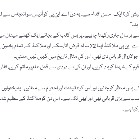
ن پیش کرنا ایک احسن اقدام ہے۔ یہ دن اے این پی کو اُنیس سو اننچاس سے ل
د۔‘‘
 سے ہر سال جاری رکھنا چاہیے۔ پریس کلب کے بجائے ایک کھلے میدان می
عوامی سطح پر ’’بابڑہ کے شہدا‘‘ کی قربانیوں کو یاد کرنا چاہیے، تاکہ اے این پی ملاکنڈ اپنا 72 سالہ قرض اتارسکے اور ملاکنڈ کے تمام پختو
 لازوال قربانی دی تھی، اس کی مثال تاریخ میں کہیں نہیں ملتی۔
 کے شہدا کو یاد کریں، اور ان کی بے دردی سے قتل عام پر ماتم کریں، تقاری
کے پس منظر کو جانیں اور اس کوعقیدت اور احترام سے منائیں۔ یہ پختونوں ک
 سب سے بڑی قربانی تھی اور ابھی تک ہے۔ اس دن کو ملاکنڈ کے عظیم شاع
 کیا ہے۔