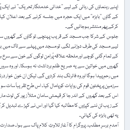
کے گاؤں ’’بابڑہ‘‘ میں ایک حجرہ میں جلسہ کرنے کے بعد اعلان کیا گی
کرکے پھر منتشر ہوجائیں گے۔
جلوس کے شرکا جب مسجد کے قریب پہنچے، تو گاؤں کے گھروں سے ج
لیے مسجد کی طرف دوڑنے لگے، تو مسجد میں پہلے سے تاک میں بیٹھے پ
کے تمام گلی کوچے اور ملحقہ علاقہ پُرامن لوگوں کے خون سے سرخ ہ
گھروں میں خواتین سے یہ صریح ظلم برداشت نہ ہوسکا، اور وہ سروں 
میں رحم پیدا ہوگا اور وہ فائرنگ بند کردیں گے، لیکن ان خون خوار در
سرزمین پر پختون قوم کی روایات کو پامال کیا۔ اس طرح تقریباً سات 
اس کے بعد گھروں کے اندر جا کر قیمتی سامان مثلاً زیور کی لوٹ م
کے زیب تن نئے کپڑوں کا مطالبہ کیا گیا اور اس نے کپڑے تبدیل کر
یہ تھی بابڑہ کی کہانی۔
آمدم برسرِ مطلب، پروگرام کا آغاز تلاوتِ کلام پاک سے ہوا۔ ص