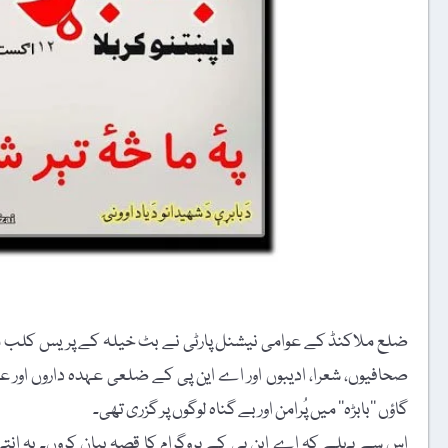
ضلع ملاکنڈ کے عوامی نیشنل پارٹی نے بٹ خیلہ کے پریس کلب می
صحافیوں، شعرا، ادیبوں اور اے این پی کے ضلعی عہدہ داروں اور ع
گاؤں ’’بابڑہ‘‘ میں پُرامن اور بے گناہ لوگوں پر گزری تھی۔
اس سے پہلے کہ اے این پی کے پروگرام کا قصہ بیان کروں۔ یہ ان