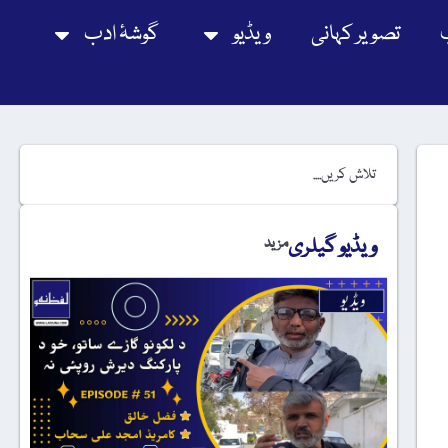
تصویر کہانی
ویڈیو
گوشۂ ادب
ویڈیو گیلری
مزید