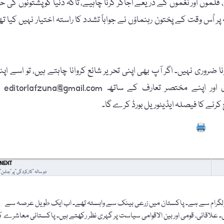
 فلموں اور نغموں کے ذریعے اُجاگر کرنا چاہیے، تاکہ دنیا کو پشتونوں کی ح
 اُس وقت کے پختون رہنماؤں نے جواباً تشدد کا راستہ اختیار نہیں کیا تھا
 ضروری نہیں۔ اگر آپ بھی اپنی تحریر شائع کروانا چاہتے ہیں، تو اسے اپن
پاسپورٹ سائز تصویر، مکمل نام، فون نمبر، فیس بُک
Prin
NEXT
دو سالہ "کارکردگی” پر "جشن”
 جولگرام سے ہے۔ پاکستان میں زرعی بینک سے وابستہ تھے۔ اب ایک طویل عرصہ سے
 علاقائی، قومی اور بین الاقوامی سیاست پر گہری نظر رکھتے ہیں۔ پاکستانی معاشرے 