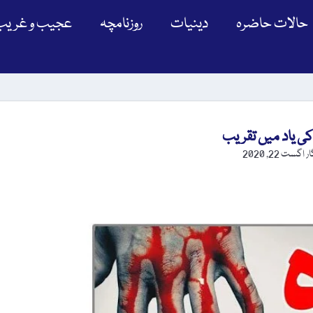
حالات حاضرہ
دینیات
روزنامچہ
عجیب و غریب
ہ کی یاد میں تقریب
ار
اگست 22, 2020