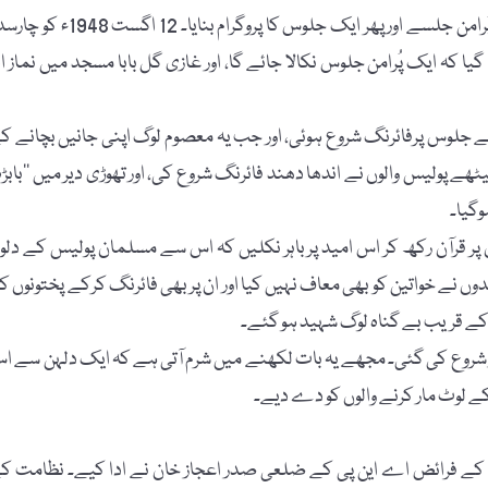
اپنے رہنماؤں کی رہائی کے لیے ’’خدائی خدمتگار تحریک‘‘ نے ایک پُرامن جلسے اور پھر ایک جلوس کا پروگرام بنایا۔ 12 ا
ا کہ ایک پُرامن جلوس نکالا جائے گا، اور غازی گل بابا مسجد میں نماز اد
لوس پرفائرنگ شروع ہوئی، اور جب یہ معصوم لوگ اپنی جانیں بچانے ک
ولیس والوں نے اندھا دھند فائرنگ شروع کی، اور تھوڑی دیر میں ’’بابڑہ‘
وگیا۔
پر قرآن رکھ کر اس امید پر باہر نکلیں کہ اس سے مسلمان پولیس کے دلو
ندوں نے خواتین کو بھی معاف نہیں کیا اور ان پر بھی فائرنگ کرکے پختونوں ک
سو کے قریب بے گناہ لوگ شہید ہو گئے۔
ار شروع کی گئی۔ مجھے یہ بات لکھنے میں شرم آتی ہے کہ ایک دلہن سے ا
کے لوٹ مار کرنے والوں کو دے دیے۔
دارت کے فرائض اے این پی کے ضلعی صدر اعجاز خان نے ادا کیے۔ نظامت ک