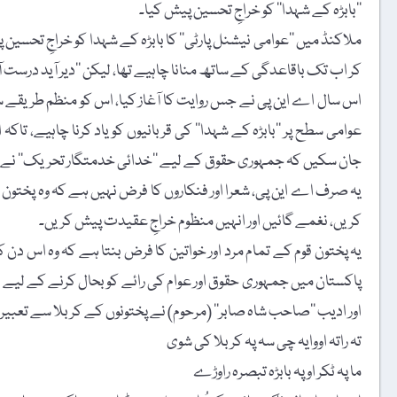
’’بابڑہ کے شہدا‘‘ کو خراجِ تحسین پیش کیا۔
ملاکنڈ میں ’’عوامی نیشنل پارٹی‘‘ کا بابڑہ کے شہدا کو خراجِ تحسی
کر اب تک باقاعدگی کے ساتھ منانا چاہیے تھا، لیکن ’’دیر آید درست آی
اس سال اے این پی نے جس روایت کا آغاز کیا، اس کو منظم طریقے
جان سکیں کہ جمہوری حقوق کے لیے ’’خدائی خدمتگار تحریک‘‘ نے جو
یہ صرف اے این پی، شعرا اور فنکاروں کا فرض نہیں ہے کہ وہ پختون قوم
کریں، نغمے گائیں اور انہیں منظوم خراجِ عقیدت پیش کریں۔
یہ پختون قوم کے تمام مرد اور خواتین کا فرض بنتا ہے کہ وہ اس دن 
پاکستان میں جمہوری حقوق اور عوام کی رائے کو بحال کرنے کے لیے
اور ادیب ’’صاحب شاہ صابر‘‘ (مرحوم) نے پختونوں کے کربلا سے تعبیر
تہ راتہ اووایہ چی سہ پہ کربلا کی شوی
ما پہ ٹکر او پہ بابڑہ تبصرہ راوڑے