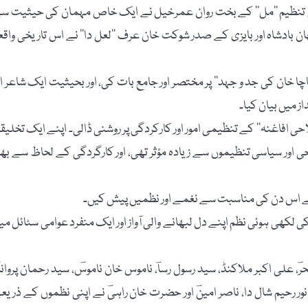
دبی تنظیم ’’مل‘‘ کے بخت روان عمرخیل نے ایک خاص مہمان کی حیثیت س
بادشاہ اور بایزی کے صدر شوکت خان عرف ’’لعل دا‘‘ نے اس تاریخی واقع
ا خان کی جد و جہد‘‘ پر مختصر اور جامع بات کی، اور بحیثیت ایک شاعر او
 میں بیان کیا۔
ی افاغنہ‘‘ کے تنظیمی امور اور کارکردگی پر روشنی ڈالی۔ اپنے ایک تخلیق
ی اور سیاسی تنظیموں سے زیادہ مؤثر تھی، اور کارگردگی کے لحاظ سے بھ
ہوئے اس دن کی مناسبت سے نغمے اور نظمیں پیش کیں۔
ی لکھی ہوئی نظم اپنے دل لبھانے والی آواز اور ایک منفرد عوامی سٹائل می
 علی اکبر ملاکنڈ، سید رسول رساؔ، ناموس خان ناموسؔ، سید رحمان پروانہؔ
، نور رحیم شال دا، ناصر امینؔ اور حضرت خان راہیؔ نے اپنی نظموں کے ذریع