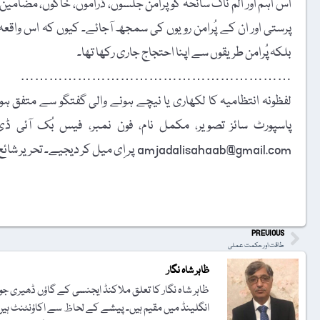
اس اہم اور الم ناک سانحہ کو پُرامن جلسوں، ڈراموں، خاکوں، مضامین،
پرستی اور ان کے پُرامن رویوں کی سمجھ آجائے۔ کیوں کہ اس واقعہ پر
بلکہ پُرامن طریقوں سے اپنا احتجاج جاری رکھا تھا۔
…………………………………………………
لفظونہ انتظامیہ کا لکھاری یا نیچے ہونے والی گفتگو سے متفق ہونا
amjadalisahaab@gmail.com پر اِی میل کر دیجیے۔ تحریر شائع کرنے کا فیصلہ ایڈیٹوریل بورڈ کرے گا۔
t
PREVIOUS
طاقت اور حکمت عملی
ظاہر شاہ نگار
ظاہر شاہ نگار کا تعلق ملاکنڈ ایجنسی کے گاؤں ڈھیری
انگلینڈ میں مقیم ہیں۔ پیشے کے لحاظ سے اکاؤنٹنٹ ہیں۔