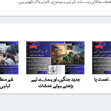
مختلف علاقائی ویب سائٹ کے لیے ہر موضوع پر کالم اور بلاگ لکھتے ہیں۔
 نعمت یا
جدید جنگیں، اور ہمارے لیے
غیر منظم
بڑھتے ہوئے خدشات
تباہی 