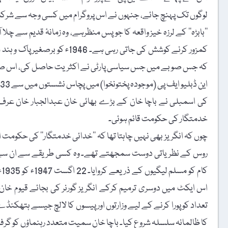
لوگوں تک پہنچ جائے، جنہوں نے اس پروگرام میں کسی وجہ سے شرک
’’بابڑہ‘‘ کے لرزہ خیز واقعہ کا جو پس منظرہے، وہ زمانۂ قدیم سے چلا
کمزور کرنے کوشش کی جاتی رہی ہے
کہ جس صوبے میں جس سیاسی پارٹی نے اکثریت حاصل کی، اس صوب
کی اسمبلی نے باچا خان کے بڑے بھائی خان عبدالجبار خان عرف 
خدمتگار کی حکومت قائم ہوئی۔
چوں کہ انگریز بھی نہیں چاہتا تھا کہ ’’خدائی خدمتگار‘‘ کی حکومت او
روس کے نظریاتی دوست سمجھتے تھے۔ وہ کسی طریقے سے ان سے ج
ک
اس ایکٹ میں دوسری ترمیم کرکے انگریز گورنر کی بجائے قیوم خان 
تعداد کو پورا کرنے کے لیے وزارتوں اور پیسوں کا لالچ جیسے ہتھکن
کا ظالمانہ سلسلہ شروع کیا۔ باچا خان سمیت متعدد رہنماؤں کو گرفتار