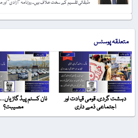
طبقاتی تقسیم کے سخت خلاف ہیں۔ روزنامہ ’’آزادی‘‘ اور 
متعلقہ پوسٹس
دہشت گردی، قومی قیادت اور
نان کسٹم پیڈ گاڑیاں…
اجتماعی ذمے داری
مصیبت؟