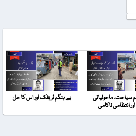
 سیاحت، ماحولیاتی
بے ہنگم ٹریفک اور اس کا حل
اور انتظامی ناکامی