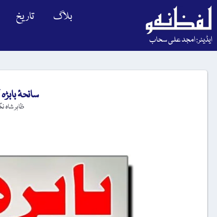
بلاگ
تاریخ
ایڈیٹر: امجد علی سحاب
سانحۂ بابڑ
ظاہر شاہ نگ