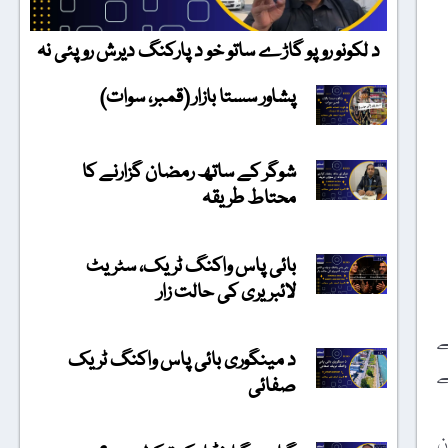
د لکونو روپو گاڑے ساتو خو د پارکنگ دیرش روپئی نہ
پشاور سستا بازار (قمبر، سوات)
شوگر کے ساتھ رمضان گزارنے کا
محتاط طریقہ
بائی پاس واکنگ ٹریک، سٹریٹ
لائبریری کی حالت زار
ے
د مینگوری بائی پاس واکنگ ٹریک
ے
صفائی
ن