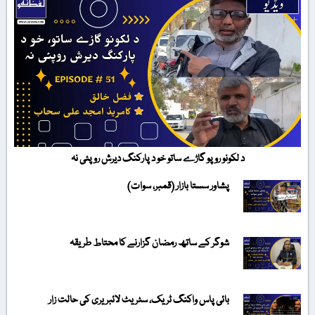
د لکونو روپو گاڑے ساتو خو د پارکنگ دیرش روپئی نہ
پشاور سستا بازار (قمبر، سوات)
شوگر کے ساتھ رمضان گزارنے کا محتاط طریقہ
بائی پاس واکنگ ٹریک، سٹریٹ لائبریری کی حالت زار