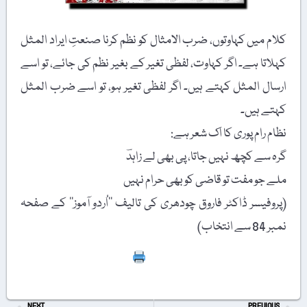
کلام میں کہاوتوں، ضرب الامثال کو نظم کرنا صنعتِ ایراد المثل
کہلاتا ہے۔ اگر کہاوت، لفظی تغیر کے بغیر نظم کی جائے، تو اسے
ارسال المثل کہتے ہیں۔ اگر لفظی تغیر ہو، تو اسے ضرب المثل
کہتے ہیں۔
نظام رام پوری کا اک شعر ہے:
گرہ سے کچھ نہیں جاتا، پی بھی لے زاہدؔ
ملے جو مفت تو قاضی کو بھی حرام نہیں
(پروفیسر ڈاکٹر فاروق چودھری کی تالیف ’’اُردو آموز‘‘ کے صفحہ
نمبر 84 سے انتخاب)
Print
NEXT
PREVIOUS