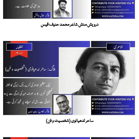
درویش منش شاعر محمد حنیف قیس
ساحر لدھیانوی (شخصیت و فن)