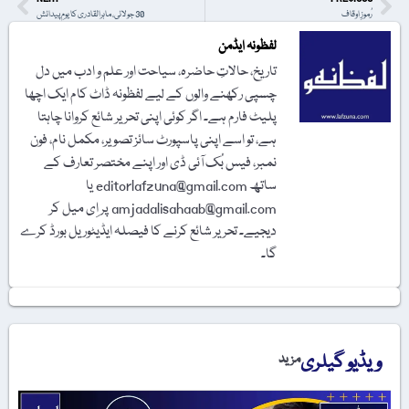
رُموزِ اوقاف
30 جولائی، ماہرالقادری کا یومِ پیدائش
لفظونہ ایڈمن
تاریخ، حالاتِ حاضرہ، سیاحت اور علم و ادب میں دل
چسپی رکھنے والوں کے لیے لفظونہ ڈاٹ کام ایک اچھا
پلیٹ فارم ہے۔ اگر کوئی اپنی تحریر شائع کروانا چاہتا
ہے، تو اسے اپنی پاسپورٹ سائز تصویر، مکمل نام، فون
نمبر، فیس بُک آئی ڈی اور اپنے مختصر تعارف کے
ساتھ editorlafzuna@gmail.com یا
amjadalisahaab@gmail.com پر اِی میل کر
دیجیے۔ تحریر شائع کرنے کا فیصلہ ایڈیٹوریل بورڈ کرے
گا۔
ویڈیو گیلری
مزید