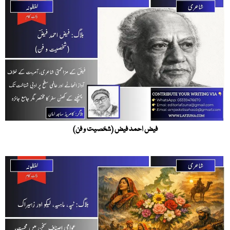
فیض احمد فیض (شخصیت و فن)