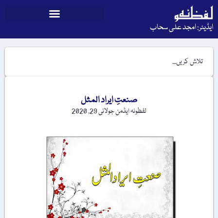
ایڈیٹر: امجد علی سحاب
صنعتِ ایراد المثل
لفظونہ ایڈمن
جولائی 29, 2020