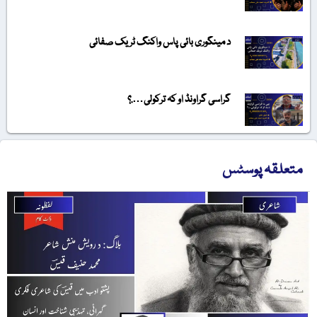
د مینگوری بائی پاس واکنگ ٹریک صفائی
گراسی گراونڈ او کہ ترکولی….؟
متعلقہ پوسٹس