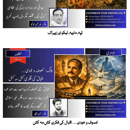
ٹپہ، ماہیہ، لیکو اور زہیراک
تصوف و خودی… اقبال کی فکری کش مہ کش