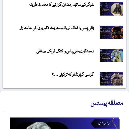
شوگر کے ساتھ رمضان گزارنے کا محتاط طریقہ
بائی پاس واکنگ ٹریک، سٹریٹ لائبریری کی حالت زار
د مینگوری بائی پاس واکنگ ٹریک صفائی
گراسی گراونڈ او کہ ترکولی….؟
متعلقہ پوسٹس