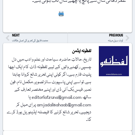
عمر ڈھائی سال سے پانچ یا چھے سال تک ہوتی ہے۔
Print
NEXT
PREVIOUS
لوٹ سیل میلہ
محمد فاروق کی تحریر کی اصل طاقت
لفظونہ ایڈمن
تاریخ، حالاتِ حاضرہ، سیاحت اور علم و ادب میں دل
چسپی رکھنے والوں کے لیے لفظونہ ڈاٹ کام ایک اچھا
پلیٹ فارم ہے۔ اگر کوئی اپنی تحریر شائع کروانا چاہتا
ہے، تو اسے اپنی پاسپورٹ سائز تصویر، مکمل نام، فون
نمبر، فیس بُک آئی ڈی اور اپنے مختصر تعارف کے
ساتھ editorlafzuna@gmail.com یا
amjadalisahaab@gmail.com پر اِی میل کر
دیجیے۔ تحریر شائع کرنے کا فیصلہ ایڈیٹوریل بورڈ کرے
گا۔