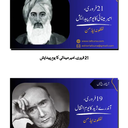
21 فروری، امیر مینائی کا یومِ پیدایش