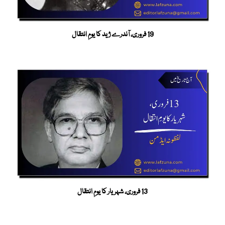
19 فروری، آندرے ژید کا یومِ انتقال
13 فروری، شہریار کا یومِ انتقال