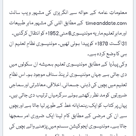
معلوماتِ عامہ کے حوالہ سے انگریزی کی مشہور ویب سائٹ
timeanddate.com کے مطابق اٹلی کی مشہور ماہرِ طبیعات
اور ماہرِ تعلیم ماریہ مونٹیسوری6 مئی 1952ء کو انتقال کرگئیں۔
31اگست 1870ء کو پیدا ہوئی تھیں۔ مونٹیسوری نظامِ تعلیم ان
ہی کا وضع کردہ ہے۔
وکی پیڈیا کے مطابق مونٹیسوری تعلیم ہمیشہ ان سکولوں میں
دی جاتی ہے جہاں مونٹیسوری ٹرینڈ سٹاف موجود ہو۔ اس نظامِ
تعلیم میں بچوں کی ذہنی، جسمانی، اخلاقی، معاشرتی اور سماجی
ضرورتوں کو مد نظر رکھتے ہوئے سرگرمیاں ترتیب دی جاتی ہیں۔
یہاں پر کتاب کو ایک رہنمایانہ خط کے طور پر لیا جاتا ہے اور بچوں
سے ان کی مرضی کے مطابق کام لینا ایک ضروری امر سمجھا
جاتا ہے۔ مونٹیسوری ایجوکیشن سسٹم میں پڑھنے والے بچوں کی