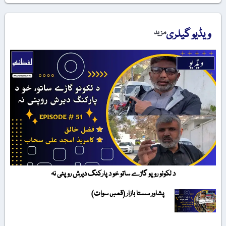
ویڈیو گیلری
مزید
د لکونو روپو گاڑے ساتو خو د پارکنگ دیرش روپئی نہ
پشاور سستا بازار (قمبر، سوات)