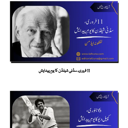
11 فروری، سڈنی شیلڈن کا یومِ پیدایش