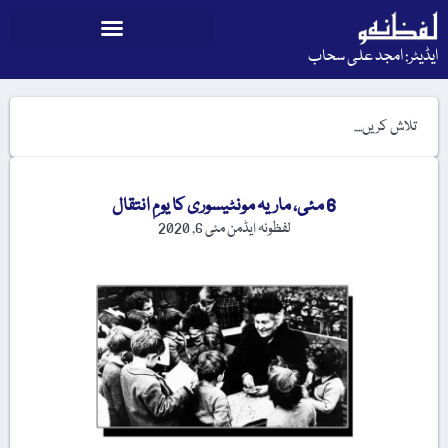
ایڈیٹر: امجد علی سحاب
6 مئی، ماریہ مونٹیسوری کا یومِ انتقال
لفظونہ ایڈمن
مئی 6, 2020