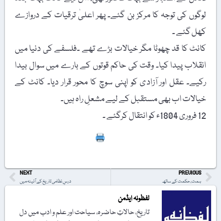
لوگوں کی توجہ کا مرکز بن گئے۔ پھر اعلیٰ ترقیات کے دروازے
کھل گئے ۔
کانٹ کا قد چھوٹا مگر خیالات بڑے تھے ۔فلسفے کی دنیا میں
انقلاب پیدا کیا۔ وقت کی حاکم قوتوں کے بارے میں سوال بیدا
رکیے۔ عقل اور آزادی کو اپنی سوچ کا محور قرار دیا۔ کانٹ کے
خیالات اب بھی مستقبل کے لیے مشعلِ راہ ہیں۔
12 فروری 1804ء کو انتقال کرگئے ۔
Print
NEXT
PREVIOUS
ہمت، حکمت کے ساتھ
درسِ نظامی تاریخ کے آئینہ میں
لفظونہ ایڈمن
تاریخ، حالاتِ حاضرہ، سیاحت اور علم و ادب میں دل