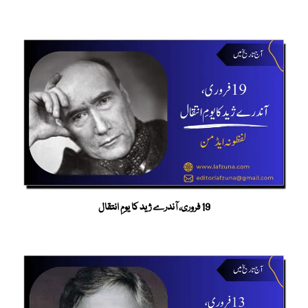
19 فروری، آندرے ژید کا یومِ انتقال