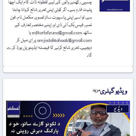
چسپی رکھنے والوں کے لیے لفظونہ ڈاٹ کام ایک اچھا
پلیٹ فارم ہے۔ اگر کوئی اپنی تحریر شائع کروانا چاہتا
ہے، تو اسے اپنی پاسپورٹ سائز تصویر، مکمل نام، فون
نمبر، فیس بُک آئی ڈی اور اپنے مختصر تعارف کے
ساتھ editorlafzuna@gmail.com یا
amjadalisahaab@gmail.com پر اِی میل کر
دیجیے۔ تحریر شائع کرنے کا فیصلہ ایڈیٹوریل بورڈ کرے
گا۔
ویڈیو گیلری
مزید