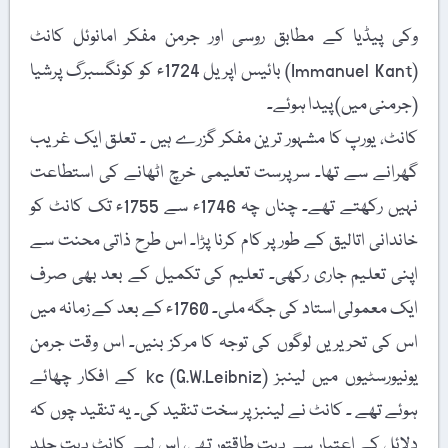
وکی پیڈیا کے مطابق روسی اور جرمن مفکر امانوئل کانٹ
(Immanuel Kant) بائیس اپریل 1724ء کو کونگسبرگ پرشیا
(جرمنی میں) پیدا ہوئے۔
کانٹ، یورپ کا مشہور ترین مفکر گزرے ہیں ۔ تعلق ایک غریب
گھرانے سے تھا۔ سرپرست تعلیمی خرچ اٹھانے کی استطاعت
نہیں رکھتے تھے۔ چناں چہ 1746ء سے 1755ء تک کانٹ کو
خاندانی اتالیق کے طور پر کام کرنا پڑا۔ اس طرح ذاتی محنت سے
اپنی تعلیم جاری رکھی۔ تعلیم کی تکمیل کے بعد بھی صرف
ایک معمولی استاد کی جگہ ملی۔ 1760ء کے بعد کے زمانہ میں
اس کی تحریریں لوگوں کی توجہ کا مرکز بنیں۔ اس وقت جرمن
یونیورسٹیوں میں لینبز (G.W.Leibniz) kc کے افکار چھائے
ہوئے تھے ۔ کانٹ نے لینبز پر سخت تنقید کی۔ یہ تنقید چوں کہ
دلائل کے اعتبار سے بہت طاقتور تھی، اس لیے کانٹ بہت جلد