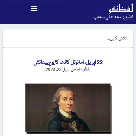
ایڈیٹر: امجد علی سحاب
22 اپریل، امانوئل کانٹ کا یومِ پیدائش
لفظونہ ایڈمن
اپریل 22, 2020