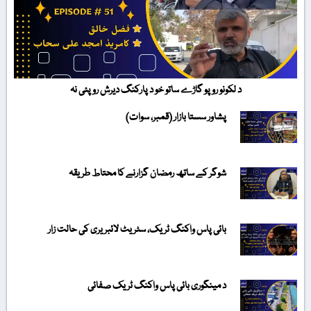
د لکونو روپو گاڑے ساتو خو د پارکنگ دیرش روپئی نہ
پشاور سستا بازار (قمبر، سوات)
شوگر کے ساتھ رمضان گزارنے کا محتاط طریقہ
بائی پاس واکنگ ٹریک، سٹریٹ لائبریری کی حالت زار
د مینگوری بائی پاس واکنگ ٹریک صفائی