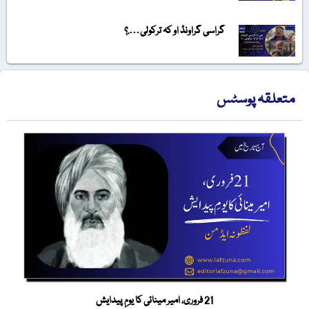
گراسی گراونڈ او کہ ترکولی….؟
متعلقہ پوسٹس
21 فروری، امیر مینائی کا یومِ پیدایش