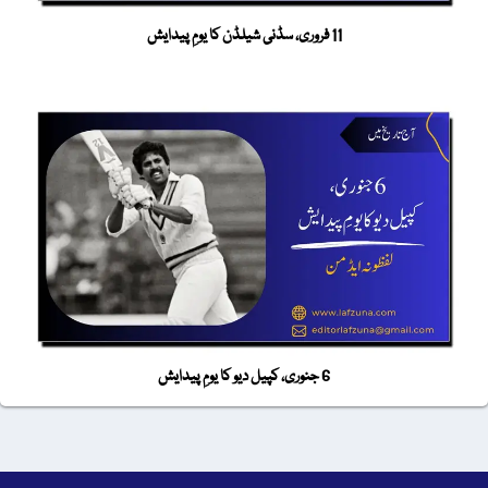
11 فروری، سڈنی شیلڈن کا یومِ پیدایش
6 جنوری، کپیل دیو کا یومِ پیدایش