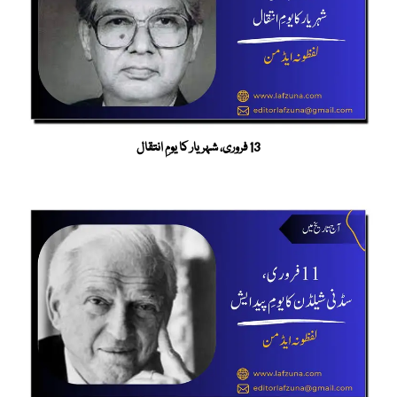
13 فروری، شہریار کا یومِ انتقال